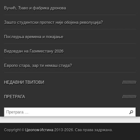
Вучић, Ђаво и фабрика дронова
Зашто студентски протест није обојена револуција?
Последња времена и покајање
Видовдан на Газиместану 2026
Европо стара, зар ти немаш стида?
НЕДАВНИ ТВИТОВИ
ПРЕТРАГА
Copyright ©
Цеопом Истина
2013-2026. Сва права задржана.