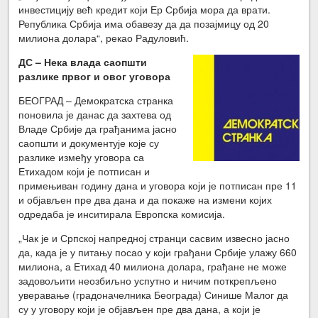
инвестицију већ кредит који Ер Србија мора да врати.
Република Србија има обавезу да да позајмицу од 20
милиона долара“, рекао Радуловић.
ДС – Нека влада саопшти
разлике првог и овог уговора
БЕОГРАД – Демократска странка
поновила је данас да захтева од
Владе Србије да грађанима јасно
саопшти и документује које су
разлике између уговора са
Етихадом који је потписан и
примењиван годину дана и уговора који је потписан пре 11
и објављен пре два дана и да покаже на измени којих
одредаба је инситирала Европска комисија.
„Чак је и Српској напредној странци сасвим извесно јасно
да, када је у питању посао у који грађани Србије улажу 660
милиона, а Етихад 40 милиона долара, грађане не може
задовољити неозбиљно успутно и ничим поткрепљено
уверавање (градоначелника Београда) Синише Малог да
су у уговору који је објављен пре два дана, а који је