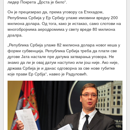
лидер Покрета „Доста је било“.
Он је прецизирао да, према уговору са Етихадом,
Република Србија у Ер Србију улаже имовини вредну 200
милиона долара. Од тога, како је истакао, само слотови на
многобројнима аеродромима у свету вреде 80 милиона
доалра.
„Република Србија улаже 82 милиона долара новог кеша у
форми субвенција. Република Србија треба да плати све
дугове Јата настале пре датума затварања уговора. Не
знамо да ли је овај датум наступио или још није. Ако није,
држава Србија је и данас одговорна за све нове губитке
које прави Ер Србја“, навео је Радуловић.