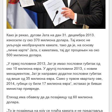
Како је рекао, дугови Јата на дан 31. децембра 2013.
износили су око 370 милиона долара. Тај износ не
укључује необрачунате камате, тако да је, на основу
„личне карте“ Јата, с каматама, тај дуг процењен на око
500 милиона долара.
„У првој половини 2013, Јат је имао пословни губитак од
око 10 милиона евра. У другој половини 2013, с новим
менаџментом, Јат је направио додатни пословни губитак
од више од 35 милиона евра. Само у првом кварталу ове,
2014, губици су били 17 милиона евра“, истакао је бивши
министар привреде.
Етихад има обавезу да да позајмицу од 60 милиона
долара.
„То је позајмица на коју се плаћа камата и не представља