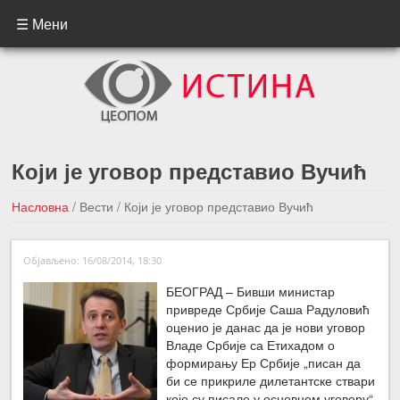
☰ Мени
Који је уговор представио Вучић
Насловна
/
Вести
/
Који је уговор представио Вучић
←Претходна вест
Следећа вест →
Објављено: 16/08/2014, 18:30
БЕОГРАД – Бивши министар
привреде Србије Саша Радуловић
оценио је данас да је нови уговор
Владе Србије са Етихадом о
формирању Ер Србије „писан да
би се прикриле дилетантске ствари
које су писале у основном уговору“