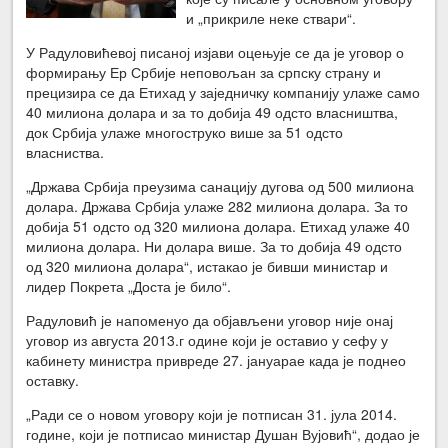
и „прикриле неке ствари“.
У Радуловићевој писаној изјави оцењује се да је уговор о
формирању Ер Србије неповољан за српску страну и
прецизира се да Етихад у заједничку компанију улаже само
40 милиона долара и за то добија 49 одсто власништва,
док Србија улаже многоструко више за 51 одсто
власниства.
„Држава Србија преузима санацију дугова од 500 милиона
долара. Држава Србија улаже 282 милиона долара. За то
добија 51 одсто од 320 милиона долара. Етихад улаже 40
милиона долара. Ни долара више. За то добија 49 одсто
од 320 милиона долара“, истакао је бивши министар и
лидер Покрета „Доста је било“.
Радуловић је напоменуо да објављени уговор није онај
уговор из августа 2013.г одине који је оставио у сефу у
кабинету министра привреде 27. јануарае када је поднео
оставку.
„Ради се о новом уговору који је потписан 31. јула 2014.
године, који је потписао министар Душан Вујовић“, додао је