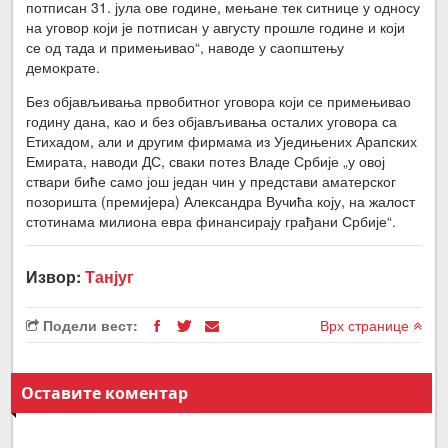
потписан 31. јула ове године, мењане тек ситнице у односу
на уговор који је потписан у августу прошле године и који
се од тада и примењивао“, наводе у саопштењу
демократе.
Без објављивања првобитног уговора који се примењивао
годину дана, као и без објављивања осталих уговора са
Етихадом, али и другим фирмама из Уједињених Арапских
Емирата, наводи ДС, сваки потез Владе Србије „у овој
ствари биће само још један чин у представи аматерског
позоришта (премијера) Александра Вучића коју, на жалост
стотинама милиона евра финансирају грађани Србије“.
Извор:
Танјуг
Подели вест:
Врх странице
Оставите коментар