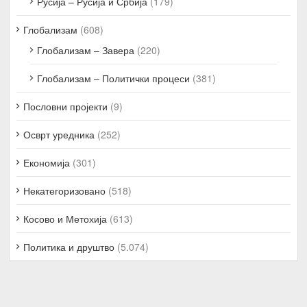
Русија – Русија и Србија
(179)
Глобализам
(608)
Глобализам – Завера
(220)
Глобализам – Политички процеси
(381)
Пословни пројекти
(9)
Осврт уредника
(252)
Економија
(301)
Некатегоризовано
(518)
Косово и Метохија
(613)
Политика и друштво
(5.074)