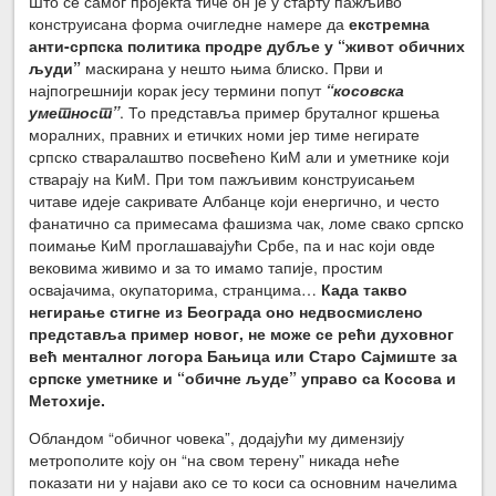
Што се самог пројекта тиче он је у старту пажљиво
конструисана форма очигледне намере да
екстремна
анти-српска политика продре дубље у “живот обичних
људи”
маскирана у нешто њима блиско. Први и
најпогрешнији корак јесу термини попут
“косовска
уметност”
. То представља пример бруталног кршења
моралних, правних и етичких номи јер тиме негирате
српско стваралаштво посвећено КиМ али и уметнике који
стварају на КиМ. При том пажљивим конструисањем
читаве идеје сакривате Албанце који енергично, и често
фанатично са примесама фашизма чак, ломе свако српско
поимање КиМ проглашавајући Србе, па и нас који овде
вековима живимо и за то имамо тапије, простим
освајачима, окупаторима, странцима…
Када такво
негирање стигне из Београда оно недвосмислено
представља пример новог, не може се рећи духовног
већ менталног логора Бањица или Старо Сајмиште за
српске уметнике и “обичне људе” управо са Косова и
Метохије.
Обландом “обичног човека”, додајући му димензију
метрополите коју он “на свом терену” никада неће
показати ни у најави ако се то коси са основним начелима