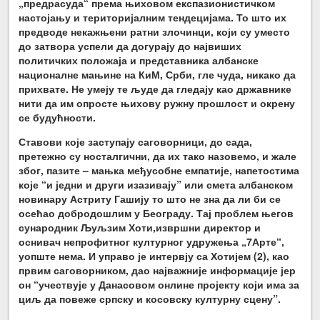
„предрасуда“ према њиховом експазионистичком
настојању и територијалним тендецијама. То што их
предводе некажњени ратни злочинци, који су уместо
до затвора успели да догурају до највиших
политичких положаја и представника албанске
националне мањине на КиМ, Срби, гле чуда, никако да
прихвате. Не умеју те људе да гледају као државнике
нити да им опросте њихову ружну прошлост и окрену
се будућности.
Ставови које заступају саговорници, до сада,
претежно су носталгични, да их тако назовемо, и жале
због, пазите – мањка међусобне емпатије, напетостима
које “и једни и други изазивају” или смета албанском
новинару Астриту Гашију то што не зна да ли би се
осећао добродошлим у Београду. Тај проблем његов
сународник Љуљзим Хоти,
извршни директор и
оснивач непрофитног културног удружења „7Арте“,
уопште нема. И управо је интервју са Хотијем (2), као
првим саговорником, дао најважније информације јер
он “учествује у Данасовом онлине пројекту који има за
циљ да повеже српску и косовску културну сцену”.