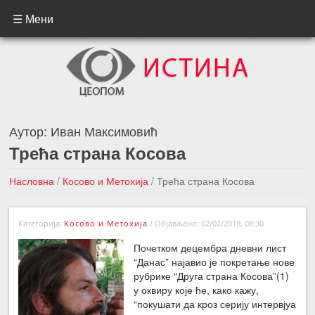
☰ Мени
Аутор:
Иван Максимовић
Трећа страна Косова
Насловна
/
Косово и Метохија
/
Трећа страна Косова
←Претходна вест
Следећа вест →
Категорија:
Косово и Метохија
/
Објављено: 02/02/2019, 08:30
Почетком децембра дневни лист
“Данас” најавио је покретање нове
рубрике “Друга страна Косова”(1)
у оквиру које ће, како кажу,
“покушати да кроз серију интервјуа