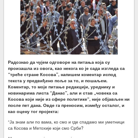
Радознао да чујем одговоре на питања која су
произашла из овога, као некога ко је сада изгледа са
“треће стране Косова”, напишем коментар испод
текста у предвиђено поље за то, и пошаљем.
Коментар, то моје питање редакцији, уреднику и
новинарима листа “Данас”, али и став „човека са
Косова који није из сфере политике“, није објављен ни
после пет дана. Овде га преносим, између осталог, и
као оцену тог пројекта:
“Ја знам али по вама, ко смо и где спадамо ми уметници
са Косова и Метохије који смо Срби?