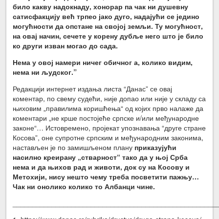
било какву надокнаду, хонорар па чак ни душевну
сатисфакцију већ трпео јако дуго, надајући се једино
могућности да опстане на својој земљи. Ту могућност,
на овај начин, сечете у корену дубље него што је било
ко други изван могао до сада.
Нема у овој намери ничег обичног а, колико видим,
нема ни људског.”
Редакцији интернет издања листа “Данас” се овај
коментар, по свему судећи, није допао или није у складу са
њиховим „правилима коришћења“ од којих прво налаже да
коментари „не крше постојеће српске и/или међународне
законе“… Истовремено, пројекат упознавања “друге стране
Косова”, оне супротне српским и међународним законима,
настављен је по замишљеном плану
приказујући
насилно креирану „стварност“ тако да у њој Срба
нема и да њихов рад и животи, док су на Косову и
Метохији, нису нешто чему треба посветити пажњу…
Чак ни онолико колико то Албанци чине.
____________________________________________________