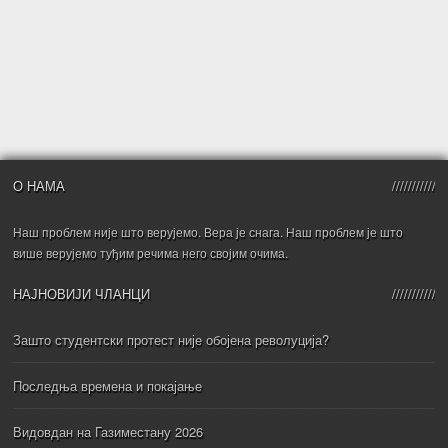
О НАМА
Наш проблем није што верујемо. Вера је снага. Наш проблем је што
више верујемо туђим речима него својим очима.
НАЈНОВИЈИ ЧЛАНЦИ
Зашто студентски протест није обојена револуција?
Последња времена и покајање
Видовдан на Газиместану 2026