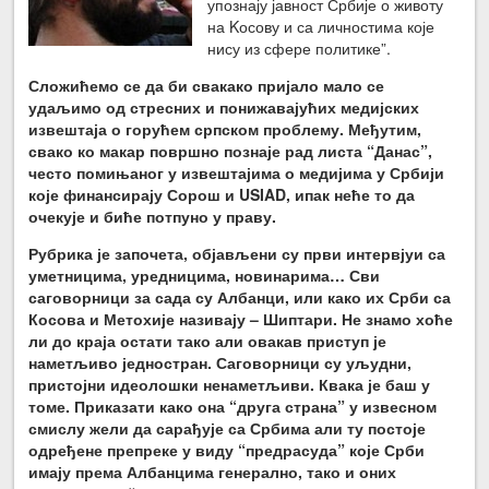
упознају јавност Србије о животу
на Kосову и са личностима које
нису из сфере политике”.
Сложићемо се да би свакако пријало мало се
удаљимо од стресних и понижавајућих медијских
извештаја о горућем српском проблему. Међутим,
свако ко макар површно познаје рад листа “Данас”,
често помињаног у извештајима о медијима у Србији
које финансирају Сорош и USIAD, ипак неће то да
очекује и биће потпуно у праву.
Рубрика је започета, објављени су први интервјуи са
уметницима, уредницима, новинарима… Сви
саговорници за сада су Албанци, или како их Срби са
Косова и Метохије називају – Шиптари. Не знамо хоће
ли до краја остати тако али овакав приступ је
наметљиво једностран. Саговорници су уљудни,
пристојни идеолошки ненаметљиви. Квака је баш у
томе. Приказати како она “друга страна” у извесном
смислу жели да сарађује са Србима али ту постоје
одређене препреке у виду “предрасуда” које Срби
имају према Албанцима генерално, тако и оних