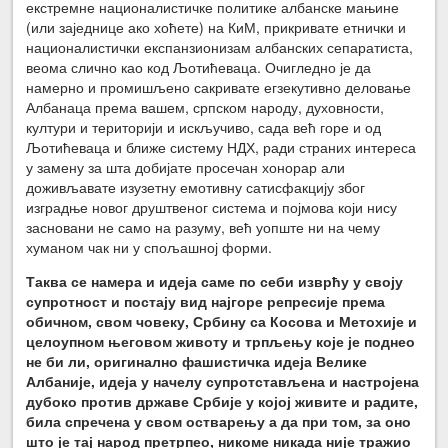
екстремне националистичке политике албанске мањине
(или заједнице ако хоћете) на КиМ, прикривате етнички и
националистички експанзионизам албанских сепаратиста,
веома слично као код Љотићеваца. Очигледно је да
намерно и промишљено сакривате егзекутивно деловање
Албанаца према вашем, српском народу, духовности,
култури и територији и искључиво, сада већ горе и од
Љотићеваца и ближе систему НДХ, ради страних интереса
у замену за шта добијате просечан хонорар али
доживљавате изузетну емотивну сатисфакцију због
изградње новог друштвеног система и појмова који нису
засновани не само на разуму, већ уопште ни на чему
хуманом чак ни у спољашној форми.
Таква се намера и идеја саме по себи изврћу у своју
супротност и постају вид најгоре репресије према
обичном, свом човеку, Србину са Косова и Метохије и
целоупном његовом животу и трпљењу које је поднео
не би ли, оригинално фашистичка идеја Велике
Албаније, идеја у начелу супротстављена и настројена
дубоко против државе Србије у којој живите и радите,
била спречена у свом остварењу а да при том, за оно
што је тај народ претрпео, никоме никада није тражио