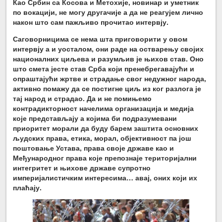
Као Србин са Косова и Метохије, новинар и уметник
по вокацији, не могу другачије а да не реагујем лично
након што сам пажљиво прочитао интервју.
Саговорницима се нема шта приговорити у овом
интервју а и уосталом, они раде на остварењу својих
националних циљева и разумљив је њихов став. Оно
што смета јесте став Срба који пренебрегавајући и
опраштајући жртве и страдање свог недужног народа,
активно помажу да се постигне циљ из ког разлога је
тај народ и страдао. Да и не помињемо
контрадикторност начелима организација и медија
које представљају а којима би подразумевани
приоритет морали да буду барем заштита основних
људских права, етика, морал, објективност па још
поштовање Устава, права своје државе као и
Међународног права које препознаје територијални
интегритет и њихове државе супротно
империјалистичким интересима… авај, оних који их
плаћају.