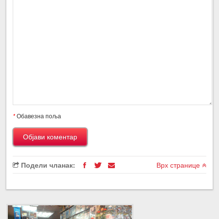
*
Обавезна поља
Подели чланак:
Врх странице