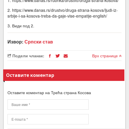
1. https://www.danas.rs/rubrika/drustvo/druga-strana-kosova/
2. https://www.danas.rs/drustvo/druga-strana-kosova/ljudi-iz-
srbije-i-sa-kosova-treba-da-gaje-vise-empatije-english/
3. Види под 2.
Извор:
Српски став
Подели чланак:
Врх странице
Оставите коментар
Оставите коментар на Трећа страна Косова