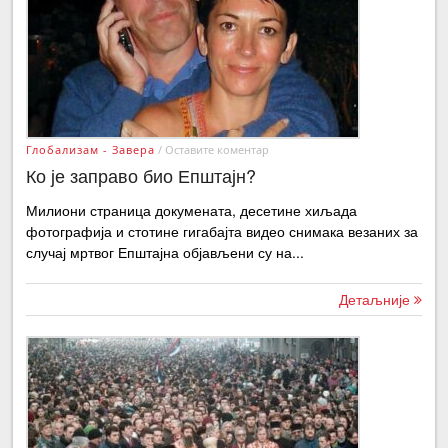
Глобализам - Завера
/
Оставите коментар
Ко је заправо био Епштајн?
Милиони страница докумената, десетине хиљада
фотографија и стотине гигабајта видео снимака везаних за
случај мртвог Епштајна објављени су на...
Детаљније