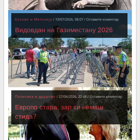
Косово и Метохија
/
13/07/2026, 08:07
/
Оставите коментар
Видовдан на Газиместану 2026
Политика и друштво
/
27/06/2026, 22:48
/
Оставите коментар
Европо стара, зар ти немаш
стида?