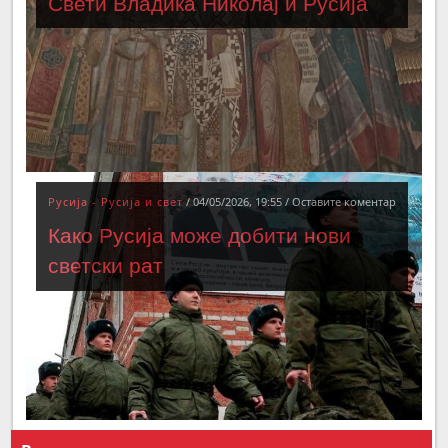
Свети Владика Николај и Русија
Русија - Русија и свет
/
04/05/2026, 19:55
/
Оставите коментар
Како Русија може добити нови
светски рат