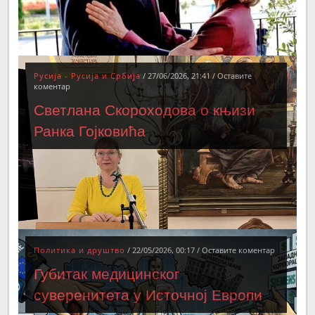
Русија - Русија и Србија
/
27/06/2026, 21:41
/
Оставите
коментар
Светлана Скороходова о књизи
Ранка Гојковића
Политика и друштво
/
22/05/2026, 00:17
/
Оставите коментар
Губитак медицинског
суверенитета у Источној Европи