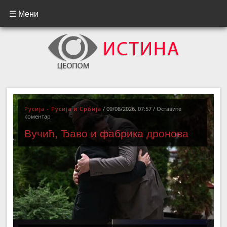
☰ Мени
Русија - Русија и Србија
/
09/08/2026, 07:57
/
Оставите
коментар
Вучић, Ђаво и фабрика дронова