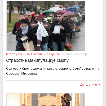
Осврт уредника
,
Пословни пројекти
/
Оставите коментар
Страхотне манипулације смрћу
Сва ова и бројна друга питања отворио је Вучићев наступ у
Сремској Митровици,
Детаљније