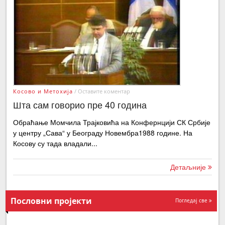
Косово и Метохија
/
Оставите коментар
Шта сам говорио пре 40 година
Обраћање Момчила Трајковића на Конфернцији СК Србије
у центру „Сава“ у Београду Новембра1988 године. На
Косову су тада владали...
Детаљније
Пословни пројекти
Погледај све