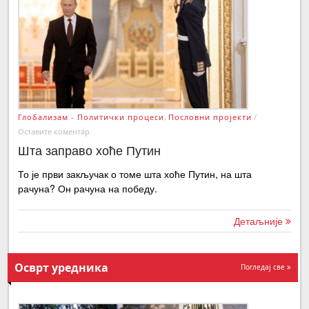
Глобализам - Политички процеси
,
Пословни пројекти
/
Оставите коментар
Шта заправо хоће Путин
То је први закључак о томе шта хоће Путин, на шта
рачуна? Он рачуна на победу.
Детаљније
Осврт уредника
Погледај све