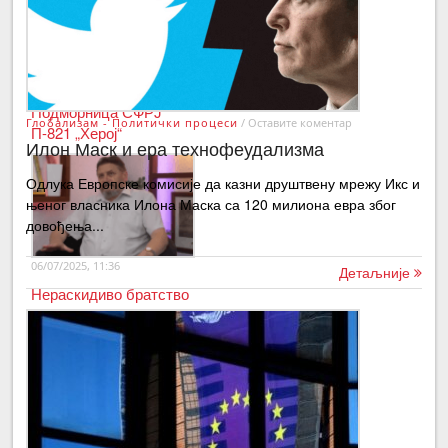
07/05/2026, 09:17
Подморница СФРЈ
Глобализам - Политички процеси
/
Оставите коментар
П-821 „Херој“
Илон Маск и ера технофеудализма
Одлука Европске комисије да казни друштвену мрежу Икс и
њеног власника Илона Маска са 120 милиона евра због
довођења...
06/07/2025, 11:36
Детаљније
Нераскидиво братство
Срба и Руса
20/03/2025, 00:34