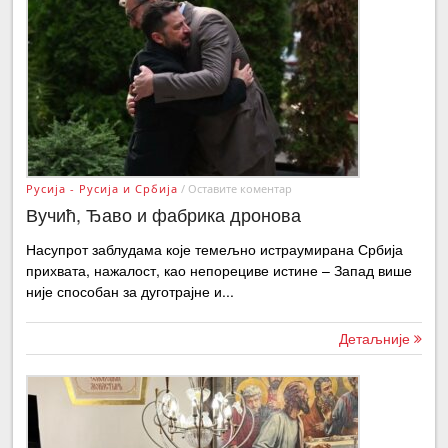
Русија - Русија и Србија
/
Оставите коментар
Вучић, Ђаво и фабрика дронова
Насупрот заблудама које темељно истраумирана Србија
прихвата, нажалост, као непорециве истине – Запад више
није способан за дуготрајне и...
Детаљније