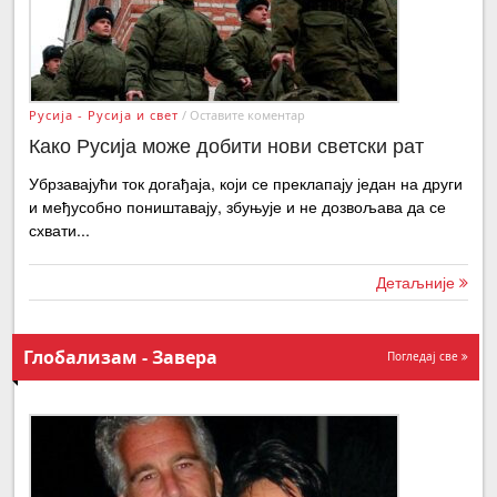
Русија - Русија и свет
/
Оставите коментар
Како Русија може добити нови светски рат
Убрзавајући ток догађаја, који се преклапају један на други
и међусобно поништавају, збуњује и не дозвољава да се
схвати...
Детаљније
Глобализам - Завера
Погледај све