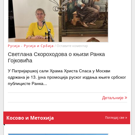
Русија - Русија и Србија
/
Оставите коментар
Светлана Скороходова о књизи Ранка
Гојковића
У Патријаршкој сали Храма Христа Спаса у Москви
одржана је 13. јуна промоција руског издања књиге србског
публицисте Ранка...
Детаљније
Косово и Метохија
Погледај све