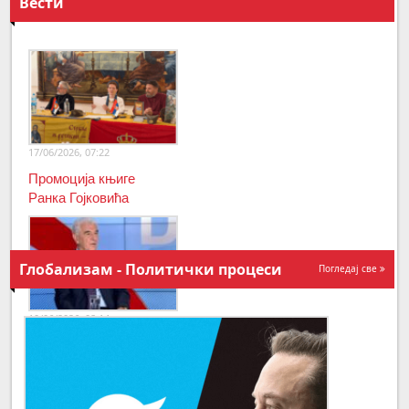
Вести
17/06/2026, 07:22
Промоција књиге
Ранка Гојковића
Глобализам - Политички процеси
Погледај све
10/06/2026, 08:14
Адвокат Боровић о
случају „Милић“