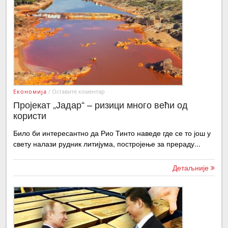
Економија
/
Оставите коментар
Пројекат „Јадар“ – ризици много већи од
користи
Било би интересантно да Рио Тинто наведе где се то још у
свету налази рудник литијума, постројење за прераду...
Детаљније