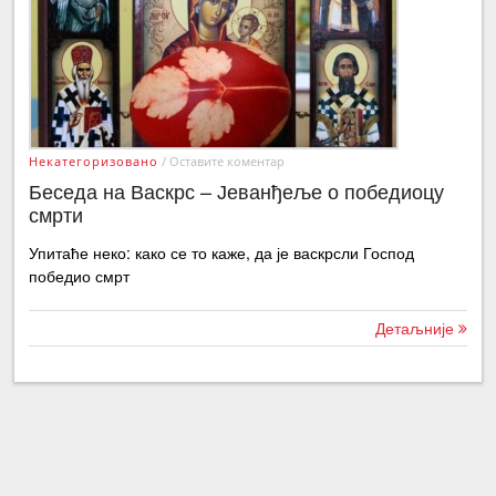
Некатегоризовано
/
Оставите коментар
Беседа на Васкрс – Јеванђеље о победиоцу
смрти
Упитаће неко: како се то каже, да је васкрсли Господ
победио смрт
Детаљније