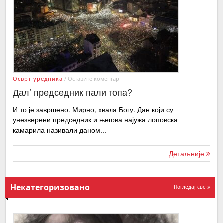
Осврт уредника
/
Оставите коментар
Дал’ председник пали топа?
И то је завршено. Мирно, хвала Богу. Дан који су
унезверени председник и његова најужа лоповска
камарила називали даном...
Детаљније
Некатегоризовано
Погледај све