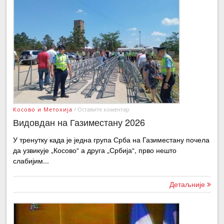
Косово и Метохија
/
Оставите коментар
Видовдан на Газиместану 2026
У тренутку када је једна група Срба на Газиместану почела
да узвикује „Косово“ а друга „Србија“, прво нешто
слабијим...
Детаљније