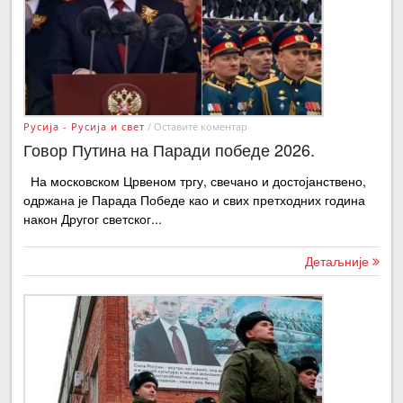
01/12/2023, 13:28
Проглас српском
народу, Цркви и
држави
Русија - Русија и свет
/
Оставите коментар
Говор Путина на Паради победе 2026.
На московском Црвеном тргу, свечано и достојанствено,
одржана је Парада Победе као и свих претходних година
након Другог светског...
Детаљније