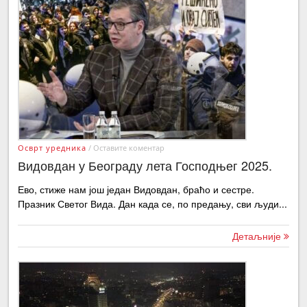
Осврт уредника
/
Оставите коментар
Видовдан у Београду лета Господњег 2025.
Ево, стиже нам још један Видовдан, браћо и сестре.
Празник Светог Вида. Дан када се, по предању, сви људи...
Детаљније