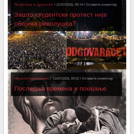
Политика и друштво
/
22/07/2026, 09:14
/
Оставите коментар
Зашто студентски протест није
обојена револуција?
Некатегоризовано
/
15/07/2026, 09:32
/
Оставите коментар
Последња времена и покајање