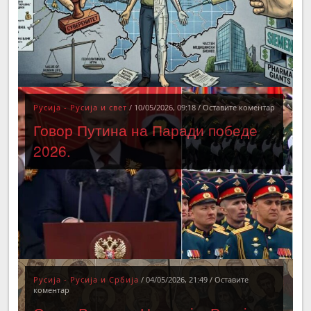
Русија - Русија и свет
/
10/05/2026, 09:18
/
Оставите коментар
Говор Путина на Паради победе
2026.
Русија - Русија и Србија
/
04/05/2026, 21:49
/
Оставите
коментар