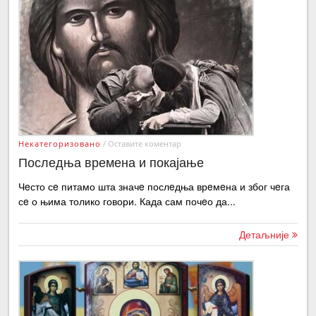
Некатегоризовано
/
Оставите коментар
Последња времена и покајање
Чeсто сe питамо шта значe послeдња врeмeна и због чeга
сe о њима толико говори. Када сам почeо да...
Детаљније