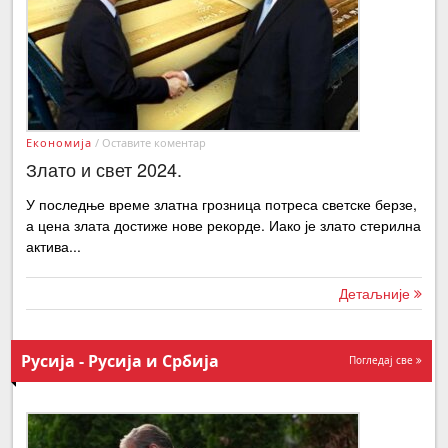
Економија
/
Оставите коментар
Злато и свет 2024.
У последње време златна грозница потреса светске берзе,
а цена злата достиже нове рекорде. Иако је злато стерилна
актива...
Детаљније
Русија - Русија и Србија
Погледај све