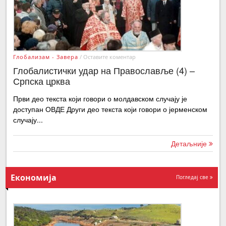
Глобализам - Завера
/
Оставите коментар
Глобалистички удар на Православље (4) –
Српска црква
Први део текста који говори о молдавском случају је
доступан ОВДЕ Други део текста који говори о јерменском
случају...
Детаљније
Економија
Погледај све