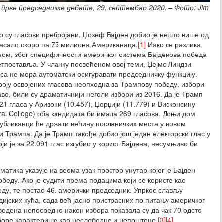
прве председничке дебате, 29. септембар 2020. – Фото: Jim
 су гласови пребројани, Џозеф Бајден добио је нешто више од
гласало скоро па 75 милиона Американаца.
[1]
Иако се разлика
ном, због специфичности америчког система Бајденова победа
ретпоставља. У чланку посвећеном овој теми, Џејмс Линдзи
са не мора аутоматски осигуравати председничку функцију.
оју освојених гласова неопходна за Трампову победу, избори
аво, били су драматичнији неголи избори из 2016. Да је Трамп
21 гласа у Аризони (10.457), Џорџији (11.779) и Висконсину
oral College) оба кандидата би имала 269 гласова. Доњи дом
публиканци ће држати већину посланичких места у новом
 Трампа. Да је Трамп такође добио још један електорски глас у
ји је за 22.091 глас изгубио у корист Бајдена, несумњиво би
атика указује на веома узак простор унутар којег је Бајден
беду. Ако је судити према подацима који се користе као
беду, те постао 46. амерички председник. Упркос слављу
ијских кућа, сада већ јасно пристрасних по питању америчког
ведена непосредно након избора показала су да чак 70 одсто
боре карактерише као неслободне и непоштене.
[3]
[4]