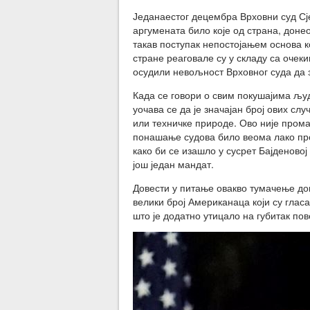
Једанаестог децембра Врховни суд Сј
аргумената било које од страна, донео
такав поступак непостојањем основа к
стране реаговале су у складу са очек
осудили невољност Врховног суда да 
Када се говори о свим покушајима љу
уочава се да је значајан број ових с
или техничке природе. Ово није прома
понашање судова било веома лако пр
како би се изашло у сусрет Бајденово
још један мандат.
Довести у питање овакво тумачење дога
велики број Американаца који су глас
што је додатно утицало на губитак по