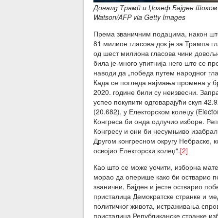
Доналд Трамп и Џозеф Бајден током 
Watson/AFP via Getty Images
Према званичним подацима, након што
81 милион гласова док је за Трампа 
од шест милиона гласова чини довољ
била је много упитнија него што се п
наводи да „победа путем народног гла
Када се погледа најмања промена у бр
2020. године били су неизвесни. Запр
успео покупити одговарајући скуп 42.9
(20.682), у Електорском колеџу (Elect
Конгреса би онда одлучио изборе. Ре
Конгресу и они би несумњиво изабрали
Другом конгресном округу Небраске, ко
освојио Електорски колеџ“.
[2]
Као што се може уочити, изборна матем
морао да оперише како би остварио по
званични, Бајден и јесте остварио по
присталица Демократске странке и мед
политичког живота, истраживања спро
присталица Републиканске странке из