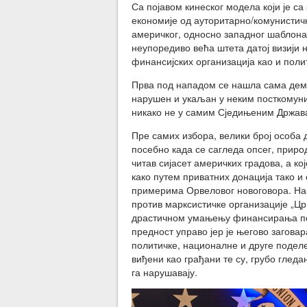
Са појавом кинеског модела који је са
економије од ауторитарно/комунистич
америчког, односно западног шаблона 
неупоредиво већа штета датој визији н
финансијских организација као и поли
Прва под нападом се нашла сама демок
нарушен и укаљан у неким посткомун
никако не у самим Сједињеним Држава
Пре самих избора, велики број особа 
посебно када се сагледа опсег, природ
читав сијасет америчких градова, а к
како путем приватних донација тако и
примерима Орвеловог новоговора. Нако
против марксистичке организације „Цр
драстичном умањењу финансирања пол
предност управо јер је његово загов
политичке, националне и друге подел
виђени као грађани те су, грубо гледан
га нарушавају.