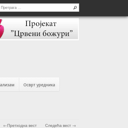
бализам
Осврт уредника
←Претходна вест
Следећа вест →