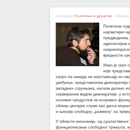
Категорија:
Политика и друштво
/
Објављено
Почетком годи
најсветијих и
предводника,
идеологијом и
окарактериса
вредности ш
Иако је скуп 
које предста
скоро па никада не изостављају из св
уређења, представничка демократија 
западних стручњака, налази далеко и
сервираним видом демократије, у ист
основни предуслов за исправно функц
облику цензуре служе као даљи морал
и њихову слободну „размену“ на тржиш
У области економије, од суштаственог
функционисање слободног тржишта, ко