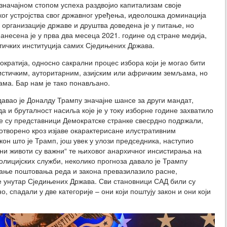
 значајном стопом успеха раздвојио капитализам своје
ког устројства свог државног уређења, идеолошка доминација
организације државе и друштва доведена је у питање, но
анесена је у прва два месеца 2021. године од стране медија,
тичких институција самих Сједињених Држава.
ратија, односно сакрални процес избора који је могао бити
истичким, ауторитарним, азијским или афричким земљама, но
ма. Бар нам је тако понављано.
давао је Доналду Трампу значајне шансе за други мандат,
а и бруталност насиља које је у току изборне године захватило
оје су представници Демократске странке свесрдно подржали,
 отворено кроз изјаве окарактерисане илустративним
н што је Трамп, још увек у улози председника, наступио
ни животи су важни“ те њиховог анархичног инсистирања на
ицијских служби, неколико прогноза давало је Трампу
арање поштовања реда и закона превазилазило расне,
е унутар Сједињених Држава. Сви становници САД били су
о, спадали у две категорије – они који поштују закон и они који