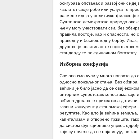
осигурава опстанак и развој оних идеј
квалитет своје робе или услуга те пр
размене идеја у политичко-филозофск
Суштинска демократска природа овак
њему могу учествовати сви, без обзи
правила постоје, као и опасности, но 
праведну и беспоштедну борбу. Ипак, 
друштво је позитиван те води његово
стандарду те појединачном богатству.
Изборна конфузија
Све ово смо чули у много наврата до 
односно пожељног стања. Без обзира н
већини је било јасно да се овај еконо
интерним супротстављеностима које и
већина држава је прихватила дотични 
главни конкурент у економској сфери 
резултате. Као што је већина земаља,
капитализам и отворено тржиште, тако
да систем функционише упркос одређ
које су почеле да се појављују, не ка