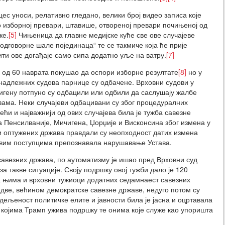
ес уноси, релативно гледано, велики број видео записа које
о изборној превари, штавише, отвореној превари почињеној од
ке.
[5]
Чињеница да главне медијске куће све ове случајеве
дговорне шале појединаца“ те се такмиче која ће прије
ти ове догађаје само сипа додатно уље на ватру.
[7]
 од 60 наврата покушао да оспори изборне резултате
[8]
но у
 надлежних судова парнице су одбачене. Врховни судови у
игену потпуно су одбацили или одбили да саслушају жалбе
вама. Неки случајеви одбацивани су због процедуралних
већи и најважнији од ових случајева била је тужба савезне
 Пенсилваније, Мичигена, Џорџије и Висконсина због измена у
 оптужених држава правдали су неопходност датих измена
аквим поступцима препознавала нарушавање Устава.
савезних држава, по аутоматизму је ишао пред Врховни суд
а такве ситуације. Своју подршку овој тужби дало је 120
са њима и врховни тужиоци додатних седамнаест савезних
две, већином демократске савезне државе, недуго потом су
ељеност политичке елите и јавности била је јасна и оцртавала
 којима Трамп ужива подршку те онима које служе као упоришта