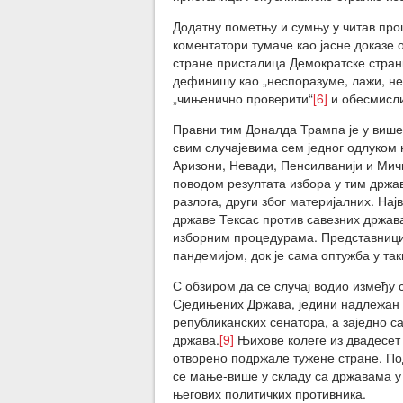
Додатну пометњу и сумњу у читав проц
коментатори тумаче као јасне доказе 
стране присталица Демократске стран
дефинишу као „неспоразуме, лажи, нео
„чињенично проверити“
[6]
и обесмисли
Правни тим Доналда Трампа је у више
свим случајевима сем једног одлуком
Аризони, Невади, Пенсилванији и Мич
поводом резултата избора у тим држа
разлога, други због материјалних. Нај
државе Тексас против савезних држава
изборним процедурама. Представници
пандемијом, док је сама оптужба у т
С обзиром да се случај водио између 
Сједињених Држава, једини надлежан з
републиканских сенатора, а заједно 
држава.
[9]
Њихове колеге из двадесет 
отворено подржале тужене стране. Под
се мање-више у складу са државама у
његових политичких противника.