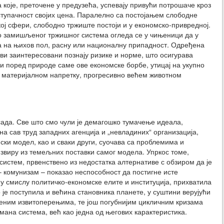
а које, преточене у предузећа, успевају привући потрошаче кроз
иступачност својих цена. Паралелно са постојањем слободне
ој сфери, слободно тржиште постоји и у економско-привредној.
о замишљеног тржишног система огледа се у чињеници да у
ра на њихов пол, расну или националну припадност. Одређена
сви заинтересовани познају ризике и норме, што осигурава
и поред природе саме ове економске борбе, утицај на укупно
м материјалном напретку, прогресивно већем животном
сада. Све што смо чули је демагошко тумачење идеала,
а сав труд западних агенција и „невладиних“ организација,
мски модел, као и сваки други, суочава са проблемима и
звиру из темељних поставки самог модела. Упркос томе,
систем, првенствено из недостатка алтернативе с обзиром да је
– комунизам – показао неспособност да постигне исте
 у смислу политичко-економске елите и институција, прихватила
 је поступила и већина становника планете, у суштини верујући
еним извитоперењима, те још погубнијим цикличним кризама
о мана система, већ као једна од његових карактеристика.