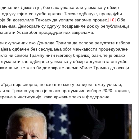
едињених Држава је, без саслушања или узимања у обзир
 одлуку којом се тужба државе Тексас одбацује, правдајући
оје би дозволиле Тексасу да уопште започне процес.
[10]
Обе
ивањима. Демократе су одлуку поздравиле док су републиканци
заштити Устав због процедуралних заврзлама.
ди окупљених око Доналда Трампа да оспоре резултате избора,
лучајева одбачен без саслушања због мањкавости процедуралне
кло ни самом Трампу нити његовој бирачкој бази, те је овако
отумачити као одбијање узимања у обзир аргумената оптужбе
ј кампањи, те како би демократе онемогућиле Трампа да освоји
ђаја није спорно, но као што смо у ранијем тексту уочили,
али за Трампа управо је овако протумачио изборе 2020. године,
верења у институције, како државне тако и федералне.