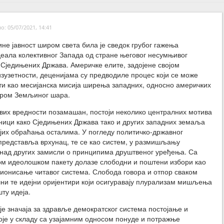
: 05/07/2021, 14:41
не јавност широм света била је сведок грубог гажења
деала колективног Запада од стране његовог несумњивог
 Сједињених Држава. Америчке елите, задојене својом
зузетности, деценијама су предводиле процес који се може
ти као месијанска мисија ширења западних, односно америчких
иром Земљиног шара.
ових вредности позамашан, постоји неколико централних мотива
вници како Сједињених Држава тако и других западних земаља
ојих обраћања осталима. У погледу политичко-државног
представља врхунац, те се као систем, у размишљању
знад других замисли о принципима друштвеног уређења. Са
ом идеолошком пакету долазе слободни и поштени избори као
ионисање читавог система. Слобода говора и отпор сваком
ни те идејни оријентири који осигуравају плурализам мишљења
ту идеја.
 је значаја за здравље демократског система постојање и
је у складу са узајамним односом понуде и потражње