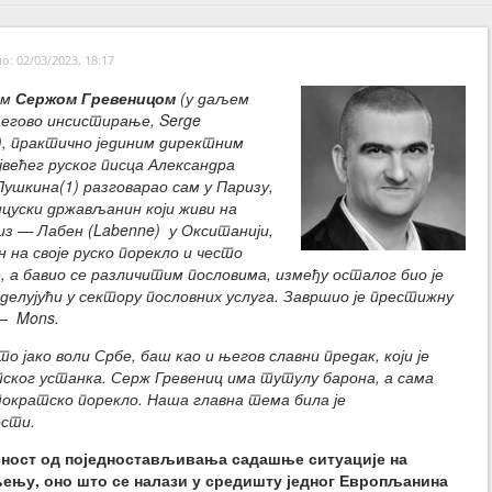
: 02/03/2023, 18:17
ом
Сержом Гревеницом
(у даљем
егово инсистирање, Serge
, практично јединим директним
већег руског писца Александра
Пушкина(1) разговарао сам у Паризу,
анцуски држављанин који живи на
из — Лабен (Labenne) у Окситанији,
н на своје руско порекло и често
не, а бавио се различитим пословима, између осталог био је
делујући у сектору пословних услуга. Завршио је престижну
 – Mons.
 јако воли Србе, баш као и његов славни предак, који је
пског устанка. Серж Гревениц има тутулу барона, а сама
тократско порекло.
Наша главна тема била је
ости.
сност од поједностављивања садашње ситуације на
ењу, оно што се налази у средишту једног Европљанина