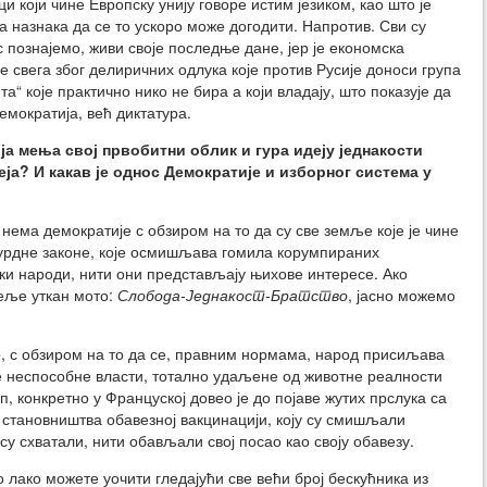
и који чине Европску унију говоре истим језиком, као што је
 назнака да се то ускоро може догодити. Напротив. Сви су
с познајемо, живи своје последње дане, јер је економска
ре свега због делиричних одлука које против Русије доноси група
“ које практично нико не бира а који владају, што показује да
емократија, већ диктатура.
оја мења свој првобитни облик и гура идеју једнакости
еја? И какав је однос Демократије и изборног система у
 нема демократије с обзиром на то да су све земље које је чине
сурдне законе, које осмишљава гомила корумпираних
ски народи, нити они представљају њихове интересе. Ако
меље уткан мото:
Слобода-Једнакост-Братство
, јасно можемо
е
, с обзиром на то да се, правним нормама, народ присиљава
е неспособне власти, тотално удаљене од животне реалности
, конкретно у Француској довео је до појаве жутих прслука са
 становништва обавезној вакцинацији, коју су смишљали
су схватали, нити обављали свој посао као своју обавезу.
о лако можете уочити гледајући све већи број бескућника из