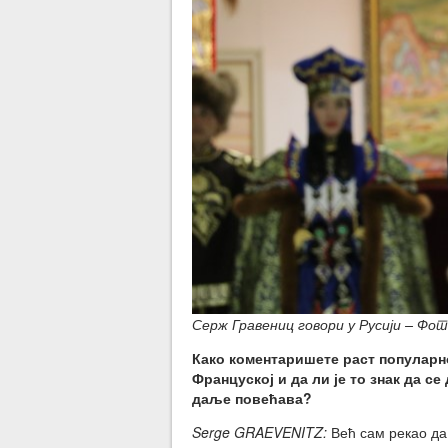
Серж Гравениц говори у Русији – Фо
Како коментаришете раст популарн
Француској и да ли је то знак да се
даље повећава
?
Serge GRAEVENITZ:
Већ сам рекао да