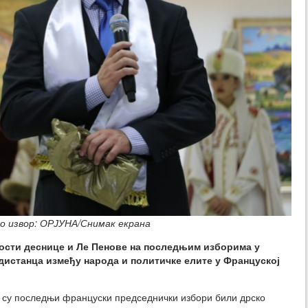
то извор: ОРЈУНА/Снимак екрана
ости деснице и Ле Пенове на последњим изборима у
дистанца између народа и политичке елите у Француској
 су последњи француски председнички избори били дрско