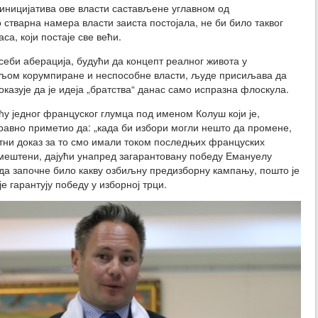
и иницијатива ове власти састављене углавном од
 стварна намера власти заиста постојала, не би било таквог
са, који постаје све већи.
себи аберација, будући да концепт реалног живота у
вољом корумпиране и неспособне власти, људе присиљава да
оказује да је идеја „братства“ данас само испразна флоскула.
ћу једног француског глумца под именом Колуш који је,
справно приметио да: „када би избори могли нешто да промене,
тни доказ за то смо имали током последњих француских
амештени, дајући унапред загарантовану победу Емануелу
о да започне било какву озбиљну предизборну кампању, пошто је
 гарантују победу у изборној трци.