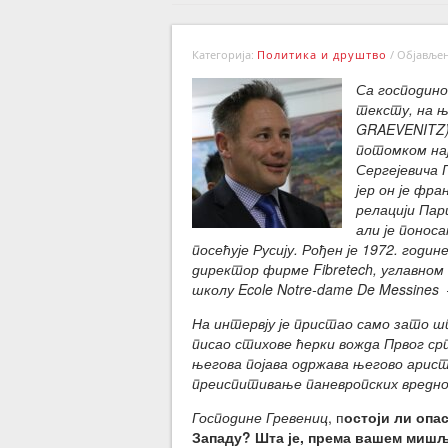
Категорија:
Политика и друштво
/
Објављено
Са господин
тексту, на њ
GRAEVENITZ)
потомком нај
Сергејевича 
јер он је фр
релацији Пар
али је поноса
посећује Русију. Рођен је 1972. годи
директор фирме Fibretech, углавном 
школу Ecole Notre-dame De Messines
На интервју је пристао само зато што
писао стихове ћерки вожда Првог ср
његова појава одржава његово арис
преиспитивање паневропских вредн
Господине Гревениц
, п
остоји ли опа
Западу? Шта је, према вашем мишљ