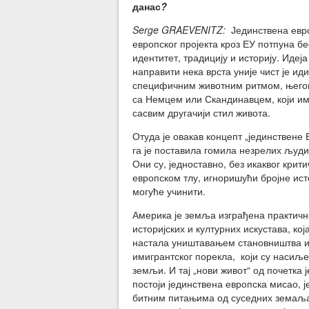
данас
?
Serge GRAEVENITZ:
Јединствена евро
европског пројекта кроз ЕУ потпуна б
идентитет, традицију и историју. Иде
направити нека врста уније чист је и
специфичним животним ритмом, његово
са Немцем или Скандинавцем, који имај
сасвим другачији стил живота.
Отуда је овакав концепт „јединствене 
га је поставила гомила незрелих људи
Они су, једноставно, без икаквог крит
европском тлу, игноришући бројне исто
могуће учинити.
Америка је земља изграђена практично
историјских и културних искустава, ко
настала уништавањем становништва и 
имигрантског порекла, који су насиље
земљи. И тај „нови живот“ од почетка 
постоји јединствена европска мисао, 
битним питањима од суседних земаља