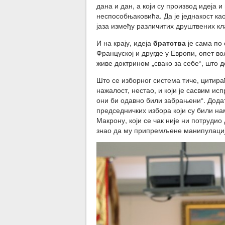
дана и дан, а који су производ идеја 
неспособњаковића. Да је једнакост као
јаза између различитих друштвених кла
И на крају, идеја
братств
а
је сама по 
Француској и другде у Европи, опет 
живе доктрином „свако за себе“, што д
Што се изборног система тиче, цитира
нажалост, нестао, и који је сасвим и
они би одавно били забрањени“. Дода
председничких избора који су били н
Макрону, који се чак није ни потруди
знао да му припремљене манипулације