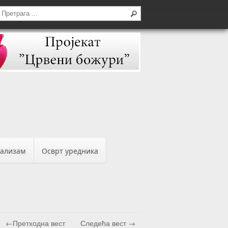
бализам
Осврт уредника
←Претходна вест
Следећа вест →