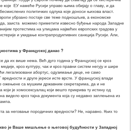
е које ЕУ намеће Русији управо њима обијају о главу, и да
бесмислених политичких одлука које доноси њихова власт.
Европи убрзано постаје све теже подношљив, а економске
уда, заиста можемо приметити извесно буђење народа Западне
внијим протестима на улицама највећих европских градова у
истерије и укидање контрапродуктивних санкција Русији. Али,
дностима у Француској
данас
?
се да их више нема. Већ дуго година у Француској се кроз
едије, кроз културу, чак и кроз правни систем негују и шире
ћи легализовани абортус, одузимање деце, не само
вредности и друге јереси исте врсте. У француској влади
 ожењене са мушким државним секретарима, да и не
који је хомосексуалац који вешто прикрива ту истину од
 на видело кроз тајна документа која су недавно заплењена из
рампа.
ста за неговање породичних вредности? Не, наравно. Њих то
кво је
Ваше мишљење о његовој будућности у Западној