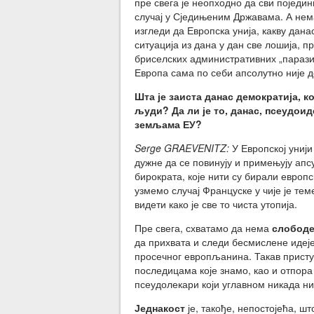
пре свега је неопходно да сви појединц
случај у Сједињеним Државама. А нема
изгледи да Европска унија, какву дана
ситуација из дана у дан све лошија, п
бриселских административних „паразита
Европа сама по себи апсолутно није д
Шта је заиста данас демократија, к
људи? Да ли је то, данас, псеудоид
земљама ЕУ?
Serge GRAEVENITZ:
У Европској унији
дужне да се повинују и примењују ап
бирократа, које нити су бирали европ
узмемо случај Француске у чије је те
видети како је све то чиста утопија.
Пре свега, схватамо да нема
слобод
да прихвата и следи бесмислене идеј
просечног европљанина. Такав приступ
последицама које знамо, као и отпора
псеудолекари који углавном никада ни
Једнакост
је, такође, непостојећа, шт