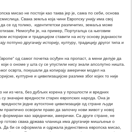
пска мисао не постоји као таква јер је, сама по себи, основа
есмислица. Свака земља која чини Европску унију има свој
ја да се од толико, идентитетски различитих, земаља може
диотизам. Немогуће је, на пример, Португалца са његовим
м историјом и традицијом ставити на исту основу једнакости
у потпуно другачију историју, културу, традицију другог типа и
Европе“ од самог почетка осуђен на пропаст, а мени делује да
 који о ономе у шта су се упустили нису знали апсолутно ништа.
ичког осврта, покушали да копирају амерички модел на
ријске, културне и цивилизацијске разлике због којих то није
 ни из чега, без дубљих корена у прошлости и вредних
ја су значајне вредности старих европских народа. Она је
вредности једне аутохтоне цивилизације од стране људи
м практично освојили право да започну нови живот у новој
је формиран као заједнички, амерички. Са друге стране, не
јер готово свака држава чланица има другачије мишљење о
. Да би се оформила и одржала јединствена европска мисао,