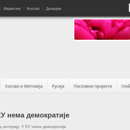
Маркетинг
Контакт
Донације
Косово и Метохија
Русија
Пословни пројекти
Гло
ЕУ нема демократије
ц интервју: У ЕУ нема демократије