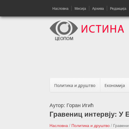
Насловна
Мисија
Архива
Редакција
Политика и друштво
Економија
Аутор:
Горан Игић
Гравениц интервју: У 
Насловна
/
Политика и друштво
/
Гравени