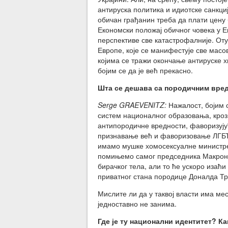
антируска политика и идиотске санкциј
обичан грађанин треба да плати цену 
Економски положај обичног човека у 
перспективе све катастрофалније. От
Европе, које се манифестује све масо
којима се тражи окончање антируске х
бојим се да је већ прекасно.
Шта се дешава са породичним вре
Serge GRAEVENITZ:
Нажалост, бојим 
систем националног образовања, кроз м
антипородичне вредности, фаворизују
признавање већ и фаворизовање ЛГБТ 
имамо мушке хомосексуалне министре
помињемо самог председника Макрона 
бирачког тела, али то ће ускоро изаћи
приватног стана породице Доналда Т
Мислите ли да у таквој власти има ме
једноставно не занима.
Где је ту н
ационални идентитет
? Ка