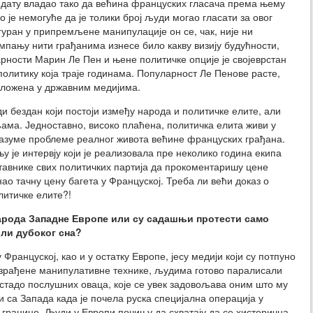
ндату владао тако да већина француских гласача према њему
 је немогуће да је толики број људи могао гласати за овог
уран у припремљене манипулације он се, чак, није ни
мпању нити грађанима изнесе било какву визију будућности,
рности Марин Ле Пен и њене политичке опције је својеврстан
олитику која траје годинама. Популарност Ле Пенове расте,
 изложена у државним медијима.
 бездан који постоји између народа и политичке елите, али
ама. Једноставно, високо плаћена, политичка елита живи у
 разуме проблеме реалног живота већине француских грађана.
у је интервју који је реализовала пре неколико година екипа
тавнике свих политичких партија да прокоментаришу цене
ао тачну цену багета у Француској. Треба ли већи доказ о
литичке елите?!
арода Западне Европе или су
садашњи
протести
само
 ли дубоког сна?
Француској, као и у остатку Европе, јесу медији који су потпуно
разрађене манипулативне технике, људима готово паралисали
стадо послушних оваца, које се увек задовољава оним што му
и са Запада када је почела руска специјална операција у
е границе. Људи у Европи почињу да схватају да се хистерична