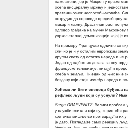
намештени, јер је Макрон у првом ма
осећа висцералну мржњу и једноставно
претенциозног неспособњаковића. Сиг
потрудио да спроведе предизборну ка
макар и лажну. Драстичан раст попула
одговор грађана на мучну Макронову п
упркос сталној демонизацији којој је
На примеру Француске одлично се види
слично је и у осталим европским земљ
другом свету од остатка народа и не
Један од најбољих доказа за ову тврдњ
француске телевизије, питајући предс
хлеба у земљи. Ниједан од њих није зн
бездану који стоји између народа и по
Хоћемо ли бити сведоци буђења н
рефлекс људи који су уснули? Има
Serge GRAEVENITZ:
Велики проблем у 
у служби елита и који су, користећи 
критичко мишљење претварајући их у 
је дато. Погледајте само реакцију људ
Украјини. Али, на срећу, свему постој