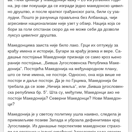
на, јер сви по­ку­ша­ји да се из­гра­ди јед­но ма­ке­дон­ско ци­вил­
но дру­штво, и по­сле крат­ког гра­ђан­ског ра­та, би­ли су уза­
луд­ни. По­што је ра­чу­ни­ца пра­вље­на без Ал­ба­на­ца, чи­ји
агре­сив­ни на­ци­о­на­ли­зам ни­је узет у об­зир. На­ци­ја ко­ја се
бо­ри за го­ли оп­ста­нак ско­ро да не мо­же се­би да до­зво­ли
лук­суз ци­вил­ног дру­штва.
Ма­ке­дон­ци­ма за­и­ста ни­је би­ло ла­ко. Гр­ци их оп­ту­жу­ју за
кра­ђу име­на и исто­ри­је, Бу­га­ри за кра­ђу је­зи­ка и ве­ре. Са­
да­шње по­сто­ја­ње Ма­ке­до­ни­је при­зна­је се са­мо кроз ње­но
ра­ни­је по­сто­ја­ње, „Бив­ша Ју­го­сло­вен­ска Ре­пу­бли­ка Ма­ке­
до­ни­ја”. По­сто­је­ћа Ма­ке­до­ни­ја на ме­ђу­на­род­ном пла­ну,
што се ти­че име­на, не по­сто­ји. Од­но­сно, она ко­ја ви­ше не
по­сто­ји и да­ље по­сто­ји. Да је по Гр­ци­ма, Ма­ке­до­ни­ја би
тре­ба­ла да се зо­ве „Ни­чи­ја зе­мља”, или „Бив­ша ју­го­сло­вен­
ска ре­пу­бли­ка бр. 5”. Шта су, ме­ђу­тим, Ма­ке­дон­ци ако не
по­сто­ји Ма­ке­до­ни­ја? Се­вер­ни Ма­ке­дон­ци? Но­ви Ма­ке­дон­
ци?
Ма­ке­до­ни­ја је у свет­ску по­ли­ти­ку ушла на­ив­но, сле­ди­ла је
при­ма­мљи­ве по­зи­ве За­па­да и убр­за­ла де­фи­ни­ти­ван крај
Ју­го­сла­ви­је. Из да­на­шње пер­спек­ти­ве ма­ке­дон­ски стра­хо­
ви од оп­стан­ка у јед­ној скра­ће­ној Ју­го­сла­ви­ји са­да сва­ком