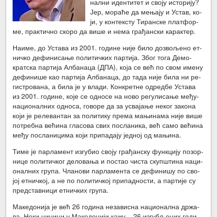
нал­ни иден­ти­тет и сво­ју исто­ри­ју?
Јер, мо­ра­ће да ме­ња­ју и Устав, ко­
ји, у кон­тек­сту Ти­ран­ске плат­фор­
ме, прак­тич­но ско­ро да ви­ше и не­ма гра­ђан­ски ка­рак­тер.
На­и­ме, до Уста­ва из 2001. го­ди­не ни­је би­ло до­зво­ље­но ет­
нич­ко де­фи­ни­са­ње по­ли­тич­ких пар­ти­ја. Због то­га Де­мо­
крат­ска пар­ти­ја Ал­ба­на­ца (ДПА), ко­ја се већ по свом име­ну
де­фи­ни­ше као пар­ти­ја Ал­ба­на­ца, до та­да ни­је би­ла ни ре­
ги­стро­ва­на, а би­ла је у вла­ди. Кон­крет­не од­ред­бе Уста­ва
из 2001. го­ди­не, ко­је се од­но­се на но­во ре­гу­ли­са­ње ме­ђу­
на­ци­о­нал­них од­но­са, го­во­ре да за усва­ја­ње не­ког за­ко­на
ко­ји је ре­ле­ван­тан за по­ли­ти­ку пре­ма ма­њи­на­ма ни­је ви­ше
по­треб­на ве­ћи­на гла­со­ва свих по­сла­ни­ка, већ са­мо ве­ћи­на
ме­ђу по­сла­ни­ци­ма ко­ји при­па­да­ју јед­ној од ма­њи­на.
Ти­ме је пар­ла­мент из­гу­био сво­ју гра­ђан­ску функ­ци­ју по­зор­
ни­це по­ли­тич­ког де­ло­ва­ња и по­стао чи­ста скуп­шти­на на­ци­
о­нал­них гру­па. Чла­но­ви пар­ла­мен­та се де­фи­ни­шу по сво­
јој ет­нич­кој, а не по по­ли­тич­кој при­пад­но­сти, а пар­ти­је су
пред­став­ни­ци ет­нич­ких гру­па.
Ма­ке­до­ни­ја је већ 26 го­ди­на не­за­ви­сна на­ци­о­нал­на др­жа­
ва. Не­ки ци­ни­ци у Ма­ке­до­ни­ји ка­жу – 26 из­гу­бље­них го­ди­