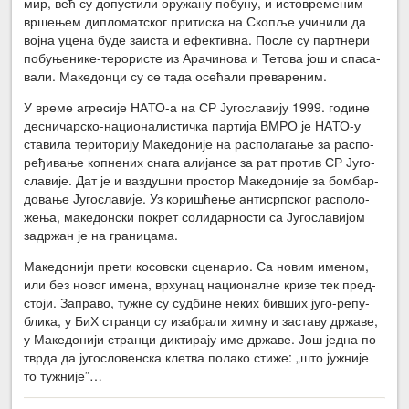
мир, већ су до­пу­сти­ли ору­жа­ну по­бу­ну, и исто­вре­ме­ним
вр­ше­њем ди­пло­мат­ског при­ти­ска на Ско­пље учи­ни­ли да
вој­на уце­на бу­де за­и­ста и ефек­тив­на. По­сле су парт­не­ри
по­бу­ње­ни­ке-те­ро­ри­сте из Ара­чи­но­ва и Те­то­ва још и спа­са­
ва­ли. Ма­ке­дон­ци су се та­да осе­ћа­ли пре­ва­ре­ним.
У вре­ме агре­си­је НА­ТО-а на СР Ју­го­сла­ви­ју 1999. го­ди­не
де­сни­чар­ско-на­ци­о­на­ли­стич­ка пар­ти­ја ВМРО је НА­ТО-у
ста­ви­ла те­ри­то­ри­ју Ма­ке­до­ни­је на рас­по­ла­га­ње за рас­по­
ре­ђи­ва­ње коп­не­них сна­га али­јан­се за рат про­тив СР Ју­го­
сла­ви­је. Дат је и ва­зду­шни про­стор Ма­ке­до­ни­је за бом­бар­
до­ва­ње Ју­го­сла­ви­је. Уз ко­ри­шће­ње ан­ти­срп­ског рас­по­ло­
же­ња, ма­ке­дон­ски по­крет со­ли­дар­но­сти са Ју­го­сла­ви­јом
за­др­жан је на гра­ни­ца­ма.
Ма­ке­до­ни­ји пре­ти ко­сов­ски сце­на­рио. Са но­вим име­ном,
или без но­вог име­на, вр­ху­нац на­ци­о­нал­не кри­зе тек пред­
сто­ји. За­пра­во, ту­жне су суд­би­не не­ких бив­ших ју­го-ре­пу­
бли­ка, у БиХ стран­ци су иза­бра­ли хим­ну и за­ста­ву др­жа­ве,
у Ма­ке­до­ни­ји стран­ци дик­ти­ра­ју име др­жа­ве. Још јед­на по­
твр­да да ју­го­сло­вен­ска кле­тва по­ла­ко сти­же: „што ју­жни­је
то ту­жни­је”…