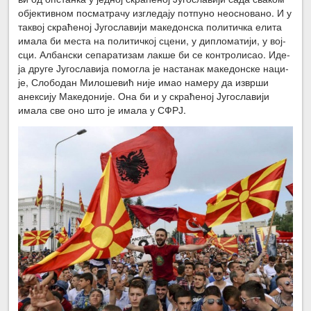
објек­тив­ном по­сма­тра­чу из­гле­да­ју пот­пу­но нео­сно­ва­но. И у
та­квој скра­ће­ној Ју­го­сла­ви­ји ма­ке­дон­ска по­ли­тич­ка ели­та
има­ла би ме­ста на по­ли­тич­кој сце­ни, у ди­пло­ма­ти­ји, у вој­
сци. Ал­бан­ски се­па­ра­ти­зам лак­ше би се кон­тро­ли­сао. Иде­
ја дру­ге Ју­го­сла­ви­ја по­мо­гла је на­ста­нак ма­ке­дон­ске на­ци­
је, Сло­бо­дан Ми­ло­ше­вић ни­је имао на­ме­ру да из­вр­ши
анек­си­ју Ма­ке­до­ни­је. Она би и у скра­ће­ној Ју­го­сла­ви­ји
има­ла све оно што је има­ла у СФРЈ.