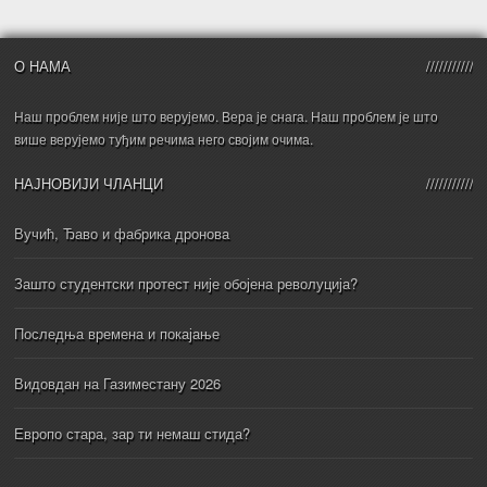
О НАМА
Наш проблем није што верујемо. Вера је снага. Наш проблем је што
више верујемо туђим речима него својим очима.
НАЈНОВИЈИ ЧЛАНЦИ
Вучић, Ђаво и фабрика дронова
Зашто студентски протест није обојена револуција?
Последња времена и покајање
Видовдан на Газиместану 2026
Европо стара, зар ти немаш стида?