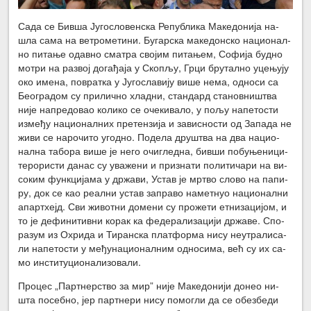
Са­да се Бив­ша Ју­го­сло­вен­ска Ре­пу­бли­ка Ма­ке­до­ни­ја на­
шла са­ма на ве­тро­ме­ти­ни. Бу­гар­ска ма­ке­дон­ско на­ци­о­нал­
но пи­та­ње одав­но сма­тра сво­јим пи­та­њем, Со­фи­ја буд­но
мо­три на раз­вој до­га­ђа­ја у Ско­пљу, Гр­ци бру­тал­но уце­њу­ју
око име­на, по­врат­ка у Ју­го­сла­ви­ју ви­ше не­ма, од­но­си са
Бе­о­гра­дом су при­лич­но хлад­ни, стан­дард ста­нов­ни­штва
ни­је на­пре­до­вао ко­ли­ко се оче­ки­ва­ло, у по­љу на­пе­то­сти
из­ме­ђу на­ци­о­нал­них пре­тен­зи­ја и за­ви­сно­сти од За­па­да не
жи­ви се на­ро­чи­то угод­но. По­де­ла дру­штва на два на­ци­о­
нал­на та­бо­ра ви­ше је не­го очи­глед­на, бив­ши по­бу­ње­ни­ци-
те­ро­ри­сти да­нас су ува­же­ни и при­зна­ти по­ли­ти­ча­ри на ви­
со­ким функ­ци­ја­ма у др­жа­ви, Устав је мр­тво сло­во на па­пи­
ру, док се као ре­ал­ни устав за­пра­во на­мет­нуо на­ци­о­нал­ни
апарт­хејд. Сви жи­вот­ни до­ме­ни су про­же­ти ет­ни­за­ци­јом, и
то је де­фи­ни­тив­ни ко­рак ка фе­де­ра­ли­за­ци­ји др­жа­ве. Спо­
ра­зум из Охри­да и Ти­ран­ска плат­фор­ма ни­су не­у­тра­ли­са­
ли на­пе­то­сти у ме­ђу­на­ци­о­нал­ним од­но­си­ма, већ су их са­
мо ин­сти­ту­ци­о­на­ли­зо­ва­ли.
Про­цес „Парт­нер­ство за мир” ни­је Ма­ке­до­ни­ји до­нео ни­
шта по­себ­но, јер парт­не­ри ни­су по­мо­гли да се обез­бе­ди