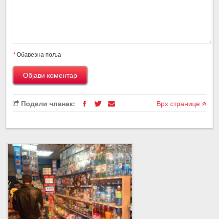
*
Обавезна поља
Подели чланак:
Врх странице