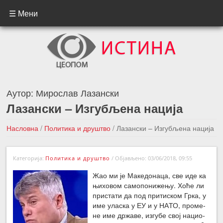
☰ Мени
Аутор:
Мирослав Лазански
Лазански – Изгубљена нација
Насловна
/
Политика и друштво
/
Лазански – Изгубљена нација
←Претходна вест
Следећа вест →
Категорија:
Политика и друштво
/
Објављено: 03/06/2018, 09:55
Жао ми је Ма­ке­до­на­ца, све иде ка
њи­хо­вом са­мо­по­ни­же­њу. Хо­ће ли
при­ста­ти да под при­ти­ском Гр­ка, у
име ула­ска у ЕУ и у НА­ТО, про­ме­
не име др­жа­ве, из­гу­бе свој на­ци­о­