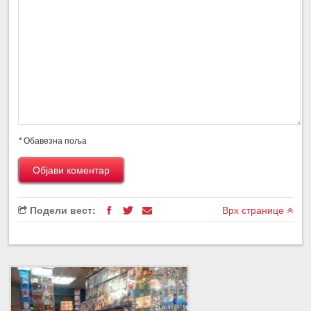
*
Обавезна поља
Подели вест:
Врх странице