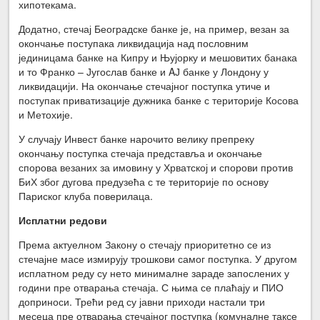
хипотекама.
Додатно, стечај Београдске банке је, на пример, везан за
окончање поступака ликвидација над пословним
јединицама банке на Кипру и Њујорку и мешовитих банака
и то Франко – Југослав банке и AЈ банке у Лондону у
ликвидацији. На окончање стечајног поступка утиче и
поступак приватизације дужника банке с територије Косова
и Метохије.
У случају Инвест банке нарочито велику препреку
окончању поступка стечаја представља и окончање
спорова везаних за имовину у Хрватској и спорови против
БиХ због дугова предузећа с те територије по основу
Париског клуба поверилаца.
Исплатни редови
Према актуелном Закону о стечају приоритетно се из
стечајне масе измирују трошкови самог поступка. У другом
исплатном реду су нето минималне зараде запослених у
години пре отварања стечаја. С њима се плаћају и ПИО
доприноси. Трећи ред су јавни приходи настали три
месеца пре отварања стечајног поступка (комуналне таксе