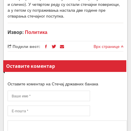
и слично). У четвртом реду су остали стечајни повериоци,
а у петом су потраживања настала две године пре
отварања стечајног поступка.
Извор:
Политика
Подели вест:
Врх странице
Оставите коментар
Оставите коментар на Стечај државних банака