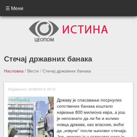
☰ Мени
Стечај државних банака
Насловна
/
Вести
/
Стечај државних банака
←Претходна вест
Следећа вест →
Објављено: 25/08/2014, 05:15
Државу је спасавање посрнулих
сопствених банака коштало
најмање 800 милиона евра, а још
је непознато да ли ће и колико
новца држава, као власник, моћи
да „извуче” после њиховог стечаја.
Јер, држава је у годинама када је