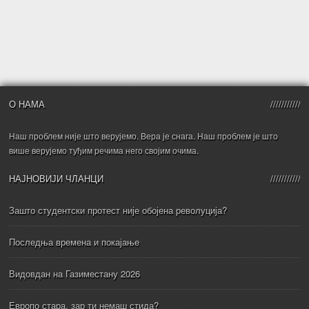
О НАМА
Наш проблем није што верујемо. Вера је снага. Наш проблем је што
више верујемо туђим речима него својим очима.
НАЈНОВИЈИ ЧЛАНЦИ
Зашто студентски протест није обојена револуција?
Последња времена и покајање
Видовдан на Газиместану 2026
Европо стара, зар ти немаш стида?