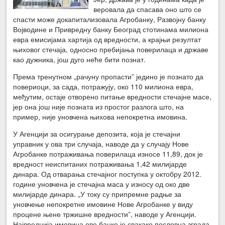
веровала да спасава оно што се
спасти може докапитализовала Агробанку, Развојну банку
Војводине и Привредну банку Београд стотинама милиона
евра емисијама хартија од вредности, а крајњи резултат
њиховог стечаја, односно пребијања поверилаца и државе
као дужника, још дуго неће бити познат.
Према тренутном „рачуну пропасти” једино је познато да
повериоци, за сада, потражују, око 110 милиона евра,
међутим, остаје отворено питање вредности стечајне масе,
јер она још није позната из простог разлога што, на
пример, није уновчена њихова непокретна имовина.
У Агенцији за осигурање депозита, која је стечајни
управник у ова три случаја, наводе да у случају Нове
Агробанке потраживања поверилаца износе 11,89, док је
вредност неиспитаних потраживања 1,42 милијарде
динара. Од отварања стечајног поступка у октобру 2012.
године уновчена је стечајна маса у износу од око две
милијарде динара. „У току су припремне радње за
уновчење непокретне имовине Нове Агробанке у виду
процене њене тржишне вредности”, наводе у Агенцији.
Највреднија имовина ове банке је свакако пословна зграда