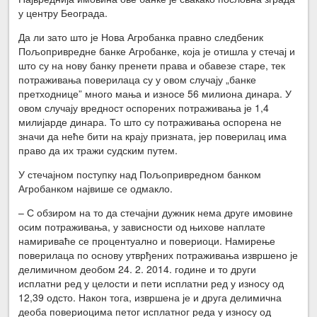
у центру Београда.
Да ли зато што је Нова Агробанка правно следбеник
Пољопривредне банке Агробанке, која је отишла у стечај и
што су на нову банку пренети права и обавезе старе, тек
потраживања поверилаца су у овом случају „банке
претходнице” много мања и износе 56 милиона динара. У
овом случају вредност оспорених потраживања је 1,4
милијарде динара. То што су потраживања оспорена не
значи да неће бити на крају призната, јер поверилац има
право да их тражи судским путем.
У стечајном поступку над Пољопривредном банком
Агробанком највише се одмакло.
– С обзиром на то да стечајни дужник нема друге имовине
осим потраживања, у зависности од њихове наплате
намириваће се процентуално и повериоци. Намирење
поверилаца по основу утврђених потраживања извршено је
делимичном деобом 24. 2. 2014. године и то други
исплатни ред у целости и пети исплатни ред у износу од
12,39 одсто. Након тога, извршена је и друга делимична
деоба повериоцима петог исплатног реда у износу од