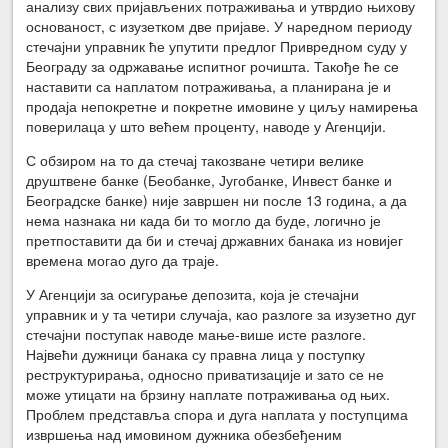
анализу свих пријављених потраживања и утврдио њихову
основаност, с изузетком две пријаве. У наредном периоду
стечајни управник ће упутити предлог Привредном суду у
Београду за одржавање испитног рочишта. Такође ће се
наставити са наплатом потраживања, а планирана је и
продаја непокретне и покретне имовине у циљу намирења
поверилаца у што већем проценту, наводе у Агенцији.
С обзиром на то да стечај такозване четири велике
друштвене банке (Беобанке, Југобанке, Инвест банке и
Београдске банке) није завршен ни после 13 година, а да
нема назнака ни када би то могло да буде, логично је
претпоставити да би и стечај државних банака из новијег
времена могао дуго да траје.
У Агенцији за осигурање депозита, која је стечајни
управник и у та четири случаја, као разлоге за изузетно дуг
стечајни поступак наводе мање-више исте разлоге.
Највећи дужници банака су правна лица у поступку
реструктурирања, односно приватизације и зато се не
може утицати на брзину наплате потраживања од њих.
Проблем представља спора и дуга наплата у поступцима
извршења над имовином дужника обезбеђеним