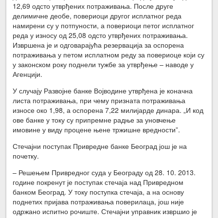
12,69 одсто утврђених потраживања. После друге
делимичне деобе, повериоци другог исплатног реда
намирени су у потпуности, а повериоци петог исплатног
реда у износу од 25,08 одсто утврђених потраживања.
Извршена је и одговарајућа резервација за оспорена
потраживања у петом исплатном реду за повериоце који су
у законском року поднели тужбе за утврђење – наводе у
Агенцији.
У случају Развојне банке Војводине утврђена је коначна
листа потраживања, при чему призната потраживања
износе око 1,98, а оспорена 7,22 милијарде динара. „И код
ове банке у току су припремне радње за уновчење
имовине у виду процене њене тржишне вредности”.
Стечајни поступак Привредне банке Београд још је на
почетку.
– Решењем Привредног суда у Београду од 28. 10. 2013.
године покренут је поступак стечаја над Привредном
банком Београд. У току поступка стечаја, а на основу
поднетих пријава потраживања поверилаца, још није
одржано испитно рочиште. Стечајни управник извршио је