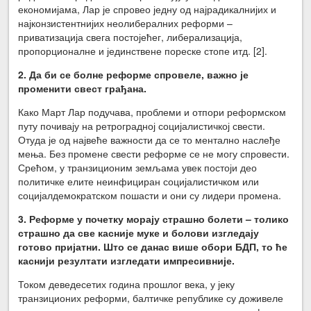
економијама, Лар је спровео једну од најрадикалнијих и
најконзистентнијих неолибералних реформи –
приватизација свега постојећег, либерализација,
пропорционалне и јединствене пореске стопе итд. [2].
2. Да би се болне реформе спровеле, важно је
променити свест грађана.
Како Март Лар подучава, проблеми и отпори реформском
путу почивају на ретроградној социјалистичкој свести.
Отуда је од највеће важности да се то ментално наслеђе
мења. Без промене свести реформе се не могу спровести.
Срећом, у транзиционим земљама увек постоји део
политичке елите неинфициран социјалистичком или
социјалдемократском пошасти и они су лидери промена.
3. Реформе у почетку морају страшно болети – толико
страшно да све касније муке и болови изгледају
готово пријатни. Што се данас више обори БДП, то ће
каснији резултати изгледати импресивније.
Током деведесетих година прошлог века, у јеку
транзиционих реформи, балтичке републике су доживеле