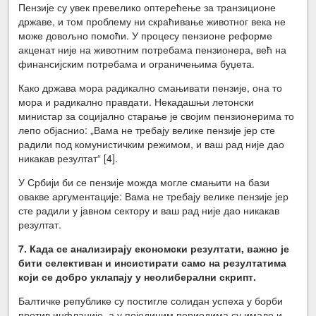
Пензије су увек превелико оптерећење за транзиционе
државе, и том проблему ни скраћивање животног века не
може довољно помоћи. У процесу пензионе реформе
акценат није на животним потребама пензионера, већ на
финансијским потребама и ограничењима буџета.
Како држава мора радикално смањивати пензије, она то
мора и радикално правдати. Некадашњи летонски
министар за социјално старање је својим пензионерима то
лепо објаснио: „Вама не требају велике пензије јер сте
радили под комунистичким режимом, и ваш рад није дао
никакав резултат“ [4].
У Србији би се пензије можда могле смањити на бази
овакве аргументације: Вама не требају велике пензије јер
сте радили у јавном сектору и ваш рад није дао никакав
резултат.
7. Када се анализирају економски резултати, важно је
бити селективан и инсистирати само на резултатима
који се добро уклапају у неолиберални скрипт.
Балтичке републике су постигле солидан успеха у борби
против инфлације, а у појединим периодима су имале и