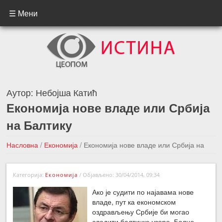
☰ Мени
Аутор:
Небојша Катић
Економија нове владе или Србија
на Балтику
Насловна
/
Економија
/
Економија нове владе или Србија на
Балтику
Категорија:
Економија
/
Објављено: 30/04/2014, 09:34
←Претходна вест
Следећа вест →
Ако је судити по најавама нове
владе, пут ка економском
оздрављењу Србије би могао
следити балтичке узоре. Болне