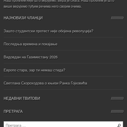
Наш проблем није што верујемо. Вера је снага. Наш проблем је што
више верујемо туђим речима него својим очима.
НАЈНОВИЈИ ЧЛАНЦИ
Зашто студентски протест није обојена револуција?
Последња времена и покајање
Видовдан на Газиместану 2026
Европо стара, зар ти немаш стида?
Светлана Скороходова о књизи Ранка Гојковића
НЕДАВНИ ТВИТОВИ
ПРЕТРАГА