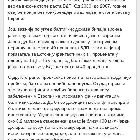
веома високе стопе раста БДП. Од 2000. до 2007. године
овај регион је без конкуренције имао највеће стопе раста у
Европи.
Још важније по углед балтичких држава била је висина
јавног дуга сваке од њих, као и висина јавне потрошње.
Јавни дуг балтичких држава ни данас, у посткризном
периоду не прелази 40 процената БДП, с тим да је тај
показатељ за Естонију фантастичних 11 процената у
односу на БДП. Ни у једној од балтичких држава учешће
јавне потрошње у БДП не прелази 40 процената.
С друге стране, превисока приватна потрошња никада није
проблем, бар не из неолибералног угла. Отуда, огромни
хронични дефицити текућих биланса (какви нису
забележени у Европи) не угрожавају сјајну репутацију
балтичких држава. Да би се дефицити могли финансирати,
балтичке државе су кумулирале огромне дугове према
иностранству. Укупан спољни дуг овог региона, који има
око 6,2 милиона становника, данас је близу 100 милијарди
долара. Тај резултат је спектакуларан чак и за високе
источноевропске стандарде, али то никако не угрожава
економску репутацију Балтика.