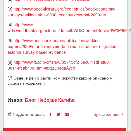
[3]
http://www.oecd-ilibrary.org/economics/oecd-economic-
surveys-baltic-states-2000_eco_surveys-bst-2000-en
[4]
http://www-
wds.worldbank.org/external/default/WDSContentServer/IW3P/IB
[5]
http://www.eestipank.ee/en/publication/working-
papers/2009/martti-randveer-tairi-room-structure-migration-
estonia-survey-based-evidence
[6]
http://www.ft.com/cms/s/0/03715cf2-5ec0-11df-af86-
00144feab49a.html#axzz304qaAych
[7] Овде је реч о балтичком искуству како је описано у
књизи из фусноте 1.
Извор:
Блог Небојше Катића
Подели чланак:
Врх странице