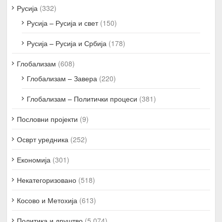
Русија
(332)
Русија – Русија и свет
(150)
Русија – Русија и Србија
(178)
Глобализам
(608)
Глобализам – Завера
(220)
Глобализам – Политички процеси
(381)
Пословни пројекти
(9)
Осврт уредника
(252)
Економија
(301)
Некатегоризовано
(518)
Косово и Метохија
(613)
Политика и друштво
(5.074)