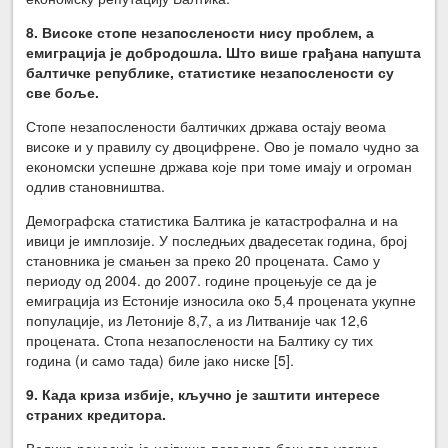
8. Високе стопе незапослености нису проблем, а
емиграција је добродошла. Што више грађана напушта
балтичке републике, статистике незапослености су
све боље.
Стопе незапослености балтичких држава остају веома
високе и у правилу су двоцифрене. Ово је помало чудно за
економски успешне држава које при томе имају и огроман
одлив становништва.
Демографска статистика Балтика је катастрофална и на
ивици је имплозије. У последњих двадесетак година, број
становника је смањен за преко 20 процената. Само у
периоду од 2004. до 2007. године процењује се да је
емиграција из Естоније износила око 5,4 процената укупне
популације, из Летоније 8,7, а из Литваније чак 12,6
процената. Стопа незапослености на Балтику су тих
година (и само тада) биле јако ниске [5].
9. Када криза избије, кључно је заштити интересе
страних кредитора.