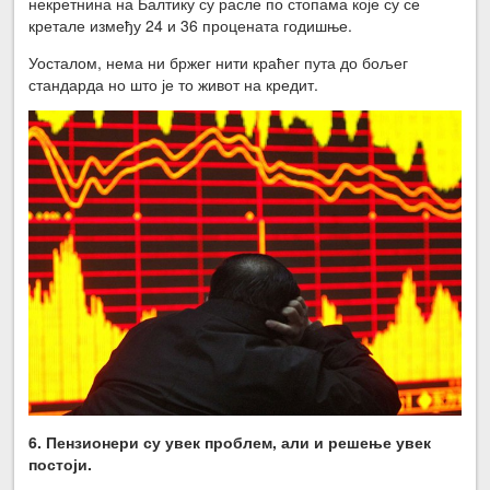
некретнина на Балтику су расле по стопама које су се
кретале између 24 и 36 процената годишње.
Уосталом, нема ни бржег нити краћег пута до бољег
стандарда но што је то живот на кредит.
6. Пензионери су увек проблем, али и решење увек
постоји.