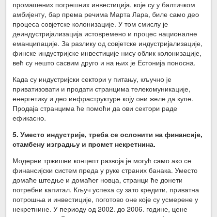
промашених погрешних инвестиција, које су у балтичком
амбијенту, бар према речима Марта Лара, биле само део
процеса совјетске колонизације. У том смислу је
деиндустријализација истовремено и процес националне
еманципације. За разлику од совјетске индустријализације,
финске индустријске инвестиције нису облик колонизације,
већ су нешто сасвим друго и на њих је Естонија поносна.
Када су индустријски сектори у питању, кључно је
приватизовати и продати странцима телекомуникације,
енергетику и део инфраструктуре коју они желе да купе.
Продаја странцима ће помоћи да ови сектори раде
ефикасно.
5. Уместо индустрије, треба се ослонити на финансије,
стамбену изградњу и промет некретнина.
Модерни тржишни концепт развоја је могућ само ако се
финансијски систем преда у руке страних банака. Уместо
домаће штедње и домаћег новца, странци ће донети
потребни капитал. Кључ успеха су зато кредити, приватна
потрошња и инвестиције, поготово оне које су усмерене у
некретнине. У периоду од 2002. до 2006. године, цене