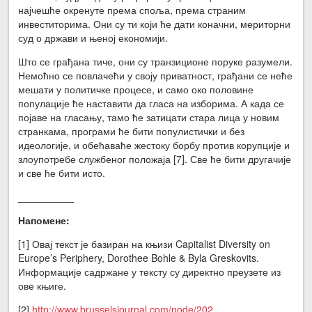
најчешће окренуте према споља, према страним
инвеститорима. Они су ти који ће дати коначни, мериторни
суд о држави и њеној економији.
Што се грађана тиче, они су транзиционе поруке разумели.
Немоћно се повлачећи у своју приватност, грађани се неће
мешати у политичке процесе, и само око половине
популације ће наставити да гласа на изборима. А када се
појаве на гласању, тамо ће затицати стара лица у новим
странкама, програми ће бити популистички и без
идеологије, и обећаваће жестоку борбу против корупције и
злоупотребе службеног положаја [7]. Све ће бити другачије
и све ће бити исто.
__________
Напомене:
[1] Овај текст је базиран на књизи Capitalist Diversity on
Europe’s Periphery, Dorothee Bohle & Byla Greskovits.
Информације садржане у тексту су директно преузете из
ове књиге.
[2]
http://www.brusselsjournal.com/node/202