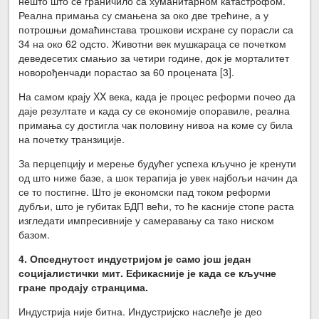
нешто што се граничило са хуманитарном катастрофом.
Реална примања су смањена за око две трећине, а у
потрошњи домаћинстава трошкови исхране су порасли са
34 на око 62 одсто. Животни век мушкараца се почетком
деведесетих смањио за четири године, док је морталитет
новорођенчади порастао за 60 процената [3].
На самом крају XX века, када је процес реформи почео да
даје резултате и када су се економије опоравиле, реална
примања су достигла чак половину нивоа на коме су била
на почетку транзиције.
За перцепцију и мерење будућег успеха кључно је кренути
од што ниже базе, а шок терапија је увек најбољи начин да
се то постигне. Што је економски пад током реформи
дубљи, што је губитак БДП већи, то ће касније стопе раста
изгледати импресивније у самеравању са тако ниском
базом.
4. Опседнутост индустријом је само још један
социјалистички мит. Ефикасније је када се кључне
гране продају странцима.
Индустрија није битна. Индустријско наслеђе је део