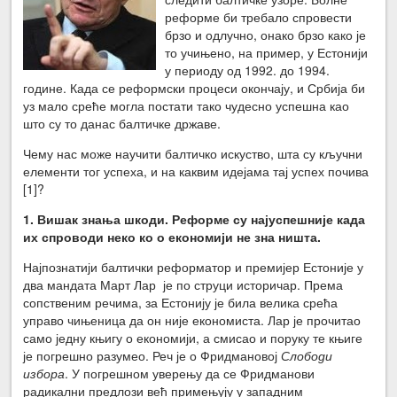
реформе би требало спровести
брзо и одлучно, онако брзо како је
то учињено, на пример, у Естонији
у периоду од 1992. до 1994.
године. Када се реформски процеси окончају, и Србија би
уз мало среће могла постати тако чудесно успешна као
што су то данас балтичке државе.
Чему нас може научити балтичко искуство, шта су кључни
елементи тог успеха, и на каквим идејама тај успех почива
[1]?
1. Вишак знања шкоди. Реформе су најуспешније када
их спроводи неко ко о економији не зна ништа.
Најпознатији балтички реформатор и премијер Естоније у
два мандата Март Лар је по струци историчар. Према
сопственим речима, за Естонију је била велика срећа
управо чињеница да он није економиста. Лар је прочитао
само једну књигу о економији, а смисао и поруку те књиге
је погрешно разумео. Реч је о Фридмановој
Слободи
избора
. У погрешном уверењу да се Фридманови
радикални предлози већ примењују у западним