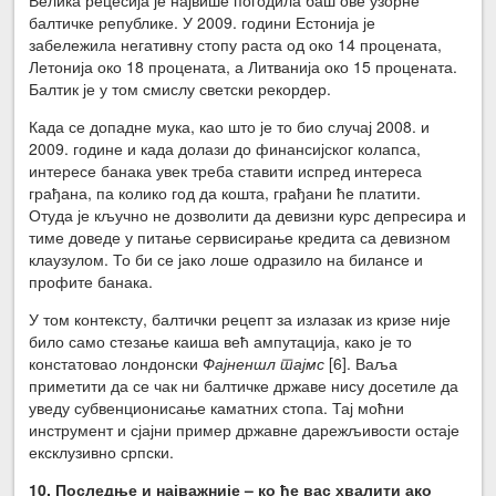
Велика рецесија је највише погодила баш ове узорне
балтичке републике. У 2009. години Естонија је
забележила негативну стопу раста од око 14 процената,
Летонија око 18 процената, а Литванија око 15 процената.
Балтик је у том смислу светски рекордер.
Када се допадне мука, као што је то био случај 2008. и
2009. године и када долази до финансијског колапса,
интересе банака увек треба ставити испред интереса
грађана, па колико год да кошта, грађани ће платити.
Отуда је кључно не дозволити да девизни курс депресира и
тиме доведе у питање сервисирање кредита са девизном
клаузулом. То би се јако лоше одразило на билансе и
профите банака.
У том контексту, балтички рецепт за излазак из кризе није
било само стезање каиша већ ампутација, како је то
констатовао лондонски
Фајненшл тајмс
[6]. Ваља
приметити да се чак ни балтичке државе нису досетиле да
уведу субвенционисање каматних стопа. Тај моћни
инструмент и сјајни пример државне дарежљивости остаје
ексклузивно српски.
10. Последње и најважније – ко ће вас хвалити ако