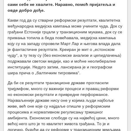
сами себе не хвалите. Наравно, помоћ пријатеља и
овде добро дође.
Какви год да су стварни реформски резултати, квалитетна
међународна медијска кампања може учинити чуда. Док су
грађани Естоније грцали у транзиционим мукама, док су се
примања топила а беда повећавала, медијска кампања
коју су на западу спровели Март Лар и његова влада дала
је фантастичне резултате. Креиран је мит о „естонском
чуду“, а ту тезу су (без економске анализе и цепидлачења)
подржавали светски медији, као и моћне неолибералне
институције. Недуго затим, лансирана је и географски
шира прича о „балтичким тигровима“.
Да би се резултати транзиционе државе прогласили
тријумфом, много су важнији процеси и правац реформи
но економски резултати и привредне перформансе.
Најхваљеније државе нису оне у којима људи најбоље
живе, већ оне које су најдаље отишле у реформским
процесима и нормативном регулисању тржишног
амбијента. Економске слободе су на највећој цени, много
већој него што је то квалитет живота грађана. То је и
логично, будући да су реформе у транзиционим земљама