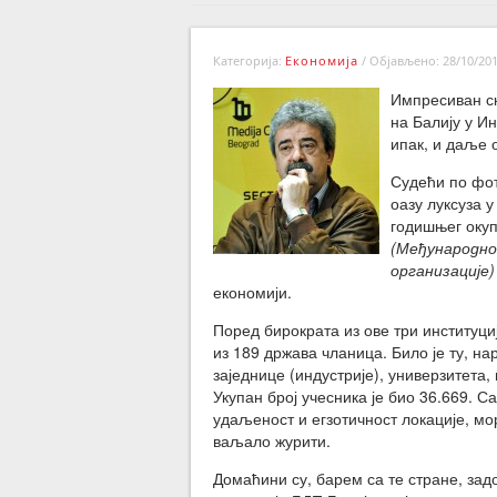
Категорија:
Економија
/
Објављено: 28/10/201
Импресиван ск
на Балију у Ин
ипак, и даље 
Судећи по фот
оазу луксуза 
годишњег окуп
(Међународно
организације)
економији.
Поред бирократа из ове три институци
из 189 држава чланица. Било је ту, на
заједнице (индустрије), универзитета
Укупан број учесника је био 36.669. Са
удаљеност и егзотичност локације, мо
ваљало журити.
Домаћини су, барем са те стране, за