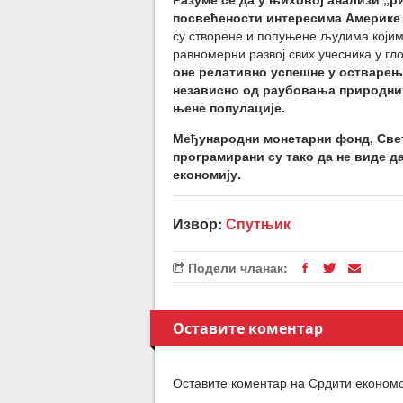
посвећености интересима Америке
су створене и попуњене људима којим
равномерни развој свих учесника у гл
оне релативно успешне у остварењ
независно од раубовања природних
њене популације.
Међународни монетарни фонд, Свет
програмирани су тако да не виде да
економију.
Извор:
Спутњик
Подели чланак:
Оставите коментар
Оставите коментар на Срдити економск