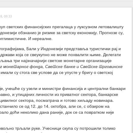
8, 09:33
уп светских финансијских прегалаца у луксузном летовалишту
донезији обзнанио је ризике за светску економију. Прогнозе су,
оптимистичне. И нереалне.
ографијама, Бали у Индонезији представља туристички рај и
у држави која се свеукупно не може похвалити њиме. Делегати
љања три најзначајнији светске монетарне организације
г монетарног фонда, Светске банке и Светске трговинске
имали су стога све услове да се упусте у бригу о светској
је, учешће су узели и министри финансија и централни банкари
равно, и утицајних личности из приватног сектора, банкарске
, цивилног сектора, посматрача и готово хиљаду новинара.
станчило се од 12. до 14. октобра, али се, с обзиром на
рало доћи неколико дана раније, док се са повратком није
довољно трљали руке. Учесници скупа су потрошили толико