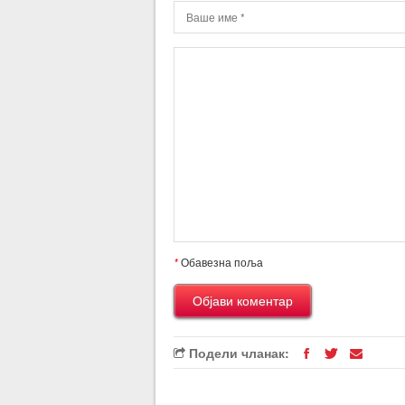
*
Обавезна поља
Подели чланак: