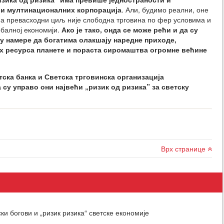
 и мултинационалних корпорација
. Али, будимо реални, оне
а превасходни циљ није слободна трговина по фер условима и
обалној економији.
Ако је тако, онда се може рећи и да су
у намере да богатима олакшају наредне приходе,
 ресурса планете и пораста сиромаштва огромне већине
ска банка и Светска трговинска организација
 су управо они највећи „ризик од ризика” за светску
Врх странице
и богови и „ризик ризика“ светске економије