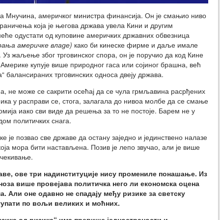
ена Мнучина, америчког министра финансија. Он је смањио ниво
граничења која је његова држава увела Кини и другим
 неће одустати од куповине америчких државних обвезница
рања америчке владе)
како би кинеске фирме и даље имале
. Уз жаљење због трговинског спора, он је поручио да код Кине
 Америке купује више природног гаса или сојиног брашна, већ
“ балансираних трговинских односа двеју држава.
па, не може се сакрити осећај да се чула грмљавина расрђених
ника у расправи се, стога, залагала до нивоа молбе да се смање
омија иако сви виде да решења за то не постоје. Барем не у
дом политичких снага.
е је позвао све државе да остану заједно и јединствено налазе
оја мора бити настављена. Позив је лепо звучао, али је више
очекивање.
аве, ове три надинституције нису промениле понашање.
Из
ноза више провејава политичка него ли економска оцена
. Али оне одавно не спадају међу ризике за светску
тупати по вољи великих и моћних.
изика од ризика“ има превише једностраности и