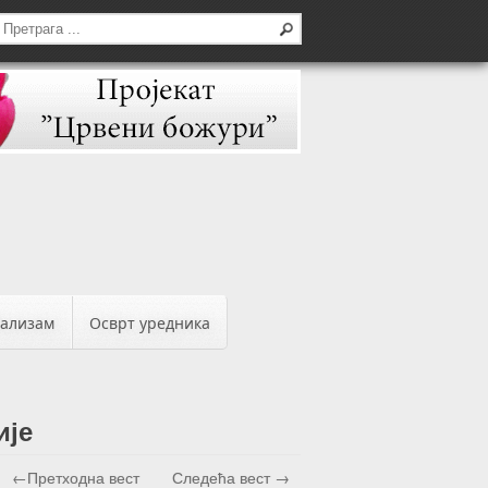
бализам
Осврт уредника
ије
←Претходна вест
Следећа вест →