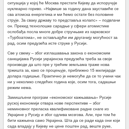
ситуација у којој ће Москва престати Кијеву да испоручује
нуклеарно гориво. «Највише за годину дана зауставиће се
сва атомска енергетика и ми ћемо остати без половине
струје. За сваку државу то представља колапс» – подвлачи
он. Прекид технолошке сарадње у сфери атомистике
ослобађа посла многе добре стручњаке из харковског
«Турбоатома», не остављајући им другачију могућност за
рад, осим предузећа исте струке у Русији.
Све у свему – због изглашавања закона о економским
санкцијама Русији украјинска предузећа треба за своје
производе да што пре у трећим земљама траже нова
тржишта за, како се процењује, приближно 15 милијарди
долара годишње. Практично је немогуће да се то учини чак
ни у неколико следећих година које, осим тога, садашњи
режим нема.
Замишљени програм «економског кажњавања» Русије
руској економији отвара нове перспективе – због
неминовног преласка квалификоване радне снаге из
Украјине у Русију и због одлива мозгова. Али, при том ће
бити кажњена само Украјина. Шта да се ради када они који
сада владају у Кијеву не цене поштен рад, веште руке,