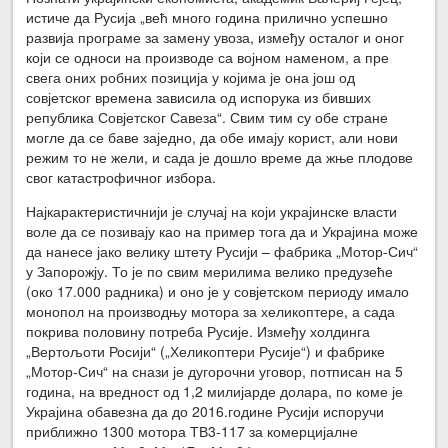
истиче да Русија „већ много година прилично успешно
развија програме за замену увоза, између осталог и оног
који се односи на производе са војном наменом, а пре
свега оних робних позиција у којима је она још од
совјетског времена зависила од испорука из бивших
република Совјетског Савеза“. Свим тим су обе стране
могле да се баве заједно, да обе имају корист, али нови
режим то не жели, и сада је дошло време да жње плодове
свог катастрофичног избора.
Најкарактеристичнији је случај на који украјинске власти
воле да се позивају као на пример тога да и Украјина може
да нанесе јако велику штету Русији – фабрика „Мотор-Сич“
у Запорожју. То је по свим мерилима велико предузеће
(око 17.000 радника) и оно је у совјетском периоду имало
монопол на производњу мотора за хеликоптере, а сада
покрива половину потреба Русије. Између холдинга
„Вертољоти Росији“ („Хеликоптери Русије“) и фабрике
„Мотор-Сич“ на снази је дугорочни уговор, потписан на 5
година, на вредност од 1,2 милијарде долара, по коме је
Украјина обавезна да до 2016.године Русији испоручи
приближно 1300 мотора ТВ3-117 за комерцијалне