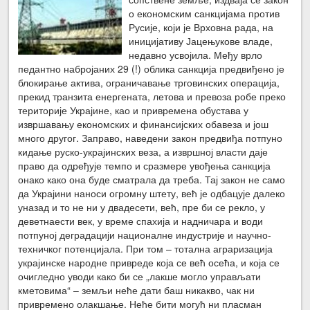
о економским санкцијама против
Русије, који је Врховна рада, на
иницијативу Јацењукове владе,
недавно усвојила. Међу врло
педантно набројаних 29 (!) облика санкција предвиђено је
блокирање актива, ограничавање трговинских операција,
прекид транзита енергената, летова и превоза робе преко
територије Украјине, као и привремена обустава у
извршавању економских и финансијских обавеза и још
много другог. Заправо, наведени закон предвиђа потпуно
кидање руско-украјинских веза, а извршној власти даје
право да одређује темпо и сразмере увођења санкција
онако како она буде сматрала да треба. Тај закон не само
да Украјини наноси огромну штету, већ је одбацује далеко
уназад и то не ни у двадесети, већ, пре би се рекло, у
деветнаести век, у време спахија и надничара и води
потпуној деградацији националне индустрије и научно-
техничког потенцијала. При том – тотална аграризација
украјинске народне привреде која се већ осећа, и која се
очигледно уводи како би се „лакше могло управљати
кметовима“ – земљи неће дати баш никакво, чак ни
привремено олакшање. Неће бити могућ ни пласман