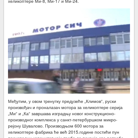
хеликоптере Ми-8, Ми-17 и Ми-24.
Међутим, у овом тренутку предузеће „Климов“, руски
произвођач и проналазач мотора за хеликоптере серија
„Ми“ и „Ка“ завршава изградњу новог конструкционо-
производног комплекса у санкт-петербуршком микро-
рејону Шувалово. Производњом 600 мотора за
хеликоптере фабрика ће већ 2015.године постићи пун
производни капацитет који треба да покрије све потребе