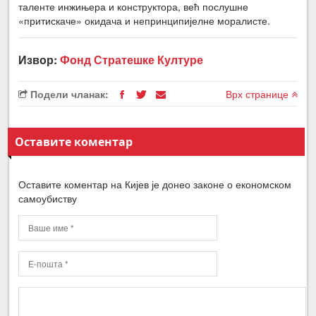
таленте инжињера и конструктора, већ послушне
«притискаче» окидача и непринципијелне моралисте.
Извор:
Фонд Стратешке Културе
Подели чланак:
Врх странице
Оставите коментар
Оставите коментар на Кијев је донео законе о економском
самоубиству