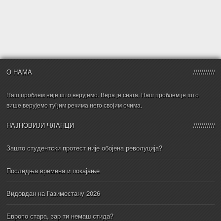
О НАМА
Наш проблем није што верујемо. Вера је снага. Наш проблем је што
више верујемо туђим речима него својим очима.
НАЈНОВИЈИ ЧЛАНЦИ
Зашто студентски протест није обојена револуција?
Последња времена и покајање
Видовдан на Газиместану 2026
Европо стара, зар ти немаш стида?