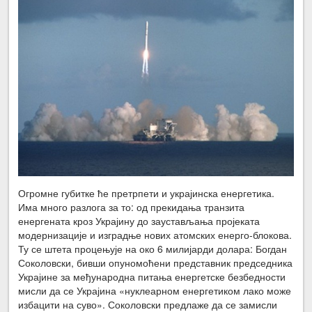
Огромне губитке ће претрпети и украјинска енергетика.
Има много разлога за то: од прекидања транзита
енергената кроз Украјину до заустављања пројеката
модернизације и изградње нових атомских енерго-блокова.
Ту се штета процењује на око 6 милијарди долара: Богдан
Соколовски, бивши опуномоћени представник председника
Украјине за међународна питања енергетске безбедности
мисли да се Украјина «нуклеарном енергетиком лако може
избацити на суво». Соколовски предлаже да се замисли