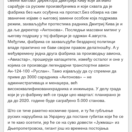
сарађује са руским произвођачима и који схвата да је
фабрика без њих осуђена на пропаст.Без обзира на све
званичне изјаве о његовој замени особом која подржава
режим, захваљујући протестима радника Дмитриј Кива је и
да ље директор «Антонова». Последњи масовни митинг у
његову подршку у тој фабрици је одржан 4.августа.
Међутим, фабрика се захваљујући бездарној политици
владе практично не бави својом правом делатношћу. А у
међувремену једна друга фабрика за производњу авиона,
«Авиастар», проширује капацитете, између осталог и оне у
којима се производи легендарни транспортни авион
Ан-124-100 «Руслан». Тамо изјављују да су спремни да
приме до 3000 сарадника «Антонова» – не
административаца и менаџера, већ
висококвалификованихрадника и инжињера. У делу града
који је уз фабрику већ се гради цео квартал: планирано је
да до 2020. године буде саграђено 5.000 станова.
Што се тиче ракетно-космичке гране, и ту ће губљење
руских наруџбина за Украјину да постане губитак који ће се
и те како осетити, јер ће се на суво довести «Јужмаш» из
Дњепропетровска, гигант још из времена постојања