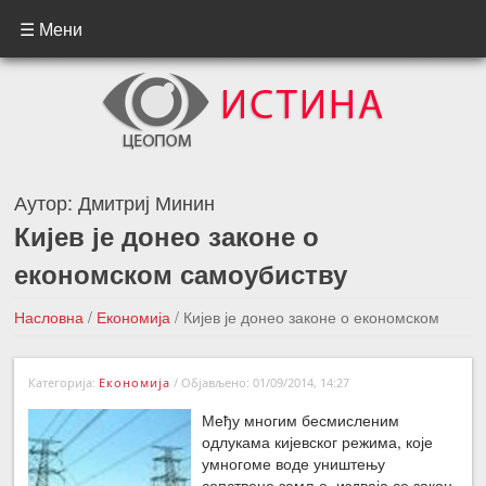
☰ Мени
Аутор:
Дмитриј Минин
Кијев је донео законе о
економском самоубиству
Насловна
/
Економија
/
Кијев је донео законе о економском
самоубиству
Категорија:
Економија
/
Објављено: 01/09/2014, 14:27
←Претходна вест
Следећа вест →
Међу многим бесмисленим
одлукама кијевског режима, које
умногоме воде уништењу
сопствене земље, издваја се закон