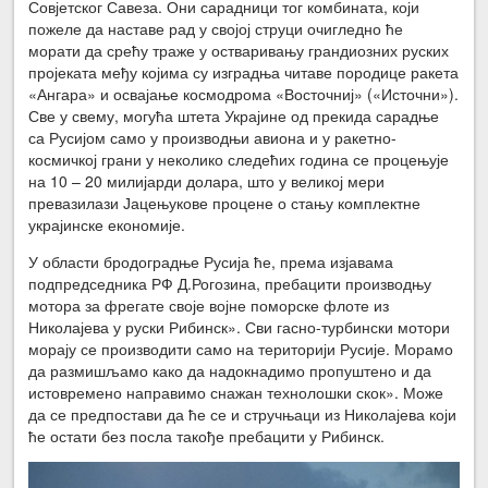
Совјетског Савеза. Они сарадници тог комбината, који
пожеле да наставе рад у својој струци очигледно ће
морати да срећу траже у остваривању грандиозних руских
пројеката међу којима су изградња читаве породице ракета
«Ангара» и освајање космодрома «Восточниј» («Источни»).
Све у свему, могућа штета Украјине од прекида сарадње
са Русијом само у производњи авиона и у ракетно-
космичкој грани у неколико следећих година се процењује
на 10 – 20 милијарди долара, што у великој мери
превазилази Јацењукове процене о стању комплектне
украјинске економије.
У области бродоградње Русија ће, према изјавама
подпредседника РФ Д.Рогозина, пребацити производњу
мотора за фрегате своје војне поморске флоте из
Николајева у руски Рибинск». Сви гасно-турбински мотори
морају се производити само на територији Русије. Морамо
да размишљамо како да надокнадимо пропуштено и да
истовремено направимо снажан технолошки скок». Може
да се предпостави да ће се и стручњаци из Николајева који
ће остати без посла такође пребацити у Рибинск.