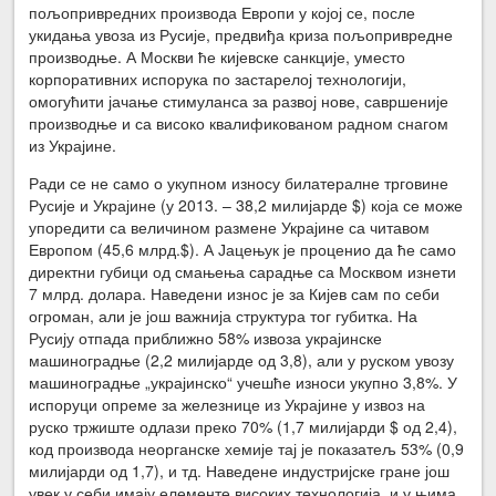
пољопривредних производа Европи у којој се, после
укидања увоза из Русије, предвиђа криза пољопривредне
производње. А Москви ће кијевске санкције, уместо
корпоративних испорука по застарелој технологији,
омогућити јачање стимуланса за развој нове, савршеније
производње и са високо квалификованом радном снагом
из Украјине.
Ради се не само о укупном износу билатералне трговине
Русије и Украјине (у 2013. – 38,2 милијарде $) која се може
упоредити са величином размене Украјине са читавом
Европом (45,6 млрд.$). А Јацењук је проценио да ће само
директни губици од смањења сарадње са Москвом изнети
7 млрд. долара. Наведени износ је за Кијев сам по себи
огроман, али је још важнија структура тог губитка. На
Русију отпада приближно 58% извоза украјинске
машиноградње (2,2 милијарде од 3,8), али у руском увозу
машиноградње „украјинско“ учешће износи укупно 3,8%. У
испоруци опреме за железнице из Украјине у извоз на
руско тржиште одлази преко 70% (1,7 милијарди $ од 2,4),
код производа неорганске хемије тај је показатељ 53% (0,9
милијарди од 1,7), и тд. Наведене индустријске гране још
увек у себи имају елементе високих технологија, и у њима