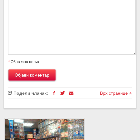
*
Обавезна поља
Подели чланак:
Врх странице