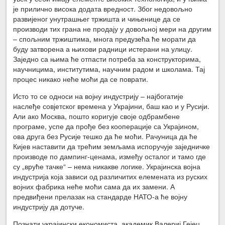
је прилично висока додата вредност. Због недовољно
развијеног унутрашњег тржишта и чињенице да се
производи тих грана не продају у довољној мери на другим
– спољним тржиштима, многа предузећа ће морати да
буду затворена а њихови радници истерани на улицу.
Заједно са њима ће отпасти потреба за конструкторима,
научницима, институтима, научним радом и школама. Тај
процес никако неће моћи да се поврати.
Исто то се односи на војну индустрију – најбогатије
наслеђе совјетског времена у Украјини, баш као и у Русији.
Али ако Москва, пошто коригује своје одбрамбене
програме, успе да прође без кооперације са Украјином,
ова друга без Русије тешко да ће моћи. Рачуница да ће
Кијев наставити да трећим земљама испоручује заједничке
производе по дампинг-ценама, између осталог и тамо где
су „вруће тачке“ – нема никакве логике. Украјинска војна
индустрија која зависи од различитих елемената из руских
војних фабрика неће моћи сама да их замени. А
предвиђени прелазак на стандарде НАТО-а ће војну
индустрију да дотуче.
Познати украјински економиста, академик Валериј Гејец,