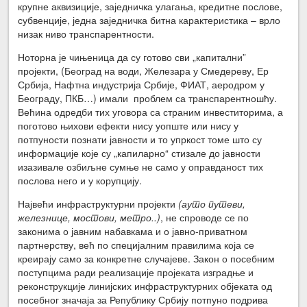
крупне аквизиције, заједничка улагања, кредитне послове,
субвенције, једна заједничка битна карактеристика – врло
низак ниво транспарентности.
Ноторна је чињеница да су готово сви „капитални”
пројекти, (Београд на води, Железара у Смедереву, Ер
Србија, Нафтна индустрија Србије, ФИАТ, аеродром у
Београду, ПКБ…) имали проблем са транспарентношћу.
Већина одредби тих уговора са страним инвеститорима, а
поготово њихови ефекти нису уопште или нису у
потпуности познати јавности и то упркост томе што су
информације које су „капиларно“ стизале до јавности
изазивале озбиљне сумње не само у оправданост тих
послова него и у корупцију.
Највећи инфраструктурни пројекти
(ауто путеви,
железнице, мостови, метро..)
, не спроводе се по
законима о јавним набавкама и о јавно-приватном
партнерству, већ по специјалним правилима која се
креирају само за конкретне случајеве. Закон о посебним
поступцима ради реализације пројеката изградње и
реконструкције линијских инфраструктурних објеката од
посебног значаја за Републику Србију потпуно подрива