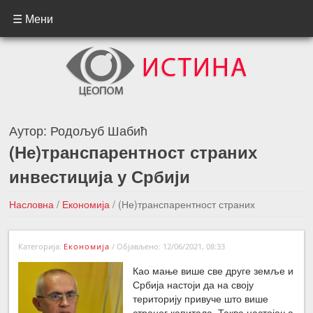
☰ Мени
Аутор:
Родољуб Шабић
(Не)транспарентност страних
инвестиција у Србији
Насловна
/
Економија
/
(Не)транспарентност страних
инвестиција у Србији
Категорија:
Економија
/
Објављено: 12/06/2021, 08:33
←Претходна вест
Следећа вест →
Као мање више све друге земље и
Србија настоји да на своју
територију привуче што више
страног капитала. Таква настојања