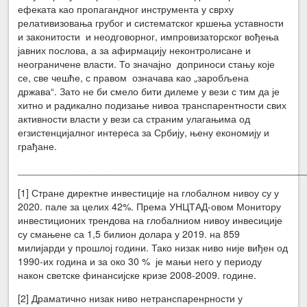
ефеката као пропагандног инструмента у сврху
релативизовања грубог и систематског кршења уставности
и законитости и неодговорног, импровизаторског вођења
јавних послова, а за афирмацију неконтролисане и
неограничене власти. То значајно доприноси стању које
се, све чешће, с правом означава као „заробљена
држава“. Зато не би смело бити дилеме у вези с тим да је
хитно и радикално подизање нивоа транспарентности свих
активности власти у вези са страним улагањима од
егзистенцијалног интереса за Србију, њену економију и
грађане.
____________________________________________________
[1] Стране директне инвестиције на глобалном нивоу су у
2020. пале за целих 42%. Према УНЦТАД-овом Монитору
инвестиционих трендова на глобалниом нивоу инвесиције
су смањене са 1,5 билион долара у 2019. на 859
милијарди у прошлој години. Тако низак ниво није виђен од
1990-их година и за око 30 % је мањи него у периоду
након светске финансијске кризе 2008-2009. године.
[2] Драматично низак ниво нетранспаренрности у