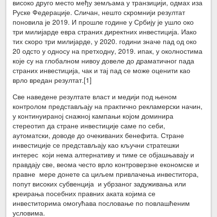
високо друго место међу земљама у транзицији, одмах иза
Руске Федерације. Сличан, нешто скромнији резултат
поновила је 2019. И прошле године у Србију је ушло око
три милијарде евра страних директних инвестиција. Иако
тих скоро три милијарде, у 2020. години значе пад од око
20 одсто у односу на претходну, 2019. ипак, у околностима
које су на глобалном нивоу довеле до драматичног пада
страних инвестиција, чак и тај пад се може оценити као
врло вредан резултат.[1]
Све наведене резултате власт и медији под њеном
контролом представљају на практично рекламерски начин,
у континуираној снажној кампањи којом доминира
стереотип да стране инвестиције саме по себи,
аутоматски, доводе до очекиваних бенефита. Стране
инвестиције се представљају као кључни стратешки
интерес који нема алтернативу и тиме се објашњавају и
правдају све, веома често врло контроверзне економске и
правне мере донете са циљем привлачења инвеститора,
попут високих субвенција и убрзаног задуживања или
креирања посебних правних аката којима се
инвеститорима омогућава пословање по повлашћеним
условима.