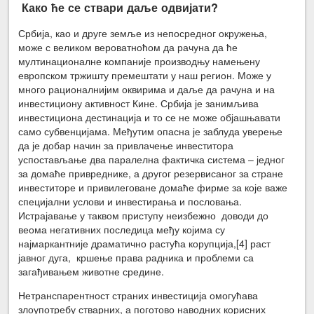
Како ће се ствари даље одвијати?
Србија, као и друге земље из непосредног окружења,
може с великом вероватноћом да рачуна да ће
мултинационалне компаније производњу намењену
европском тржишту премештати у наш регион. Може у
много рационалнијим оквирима и даље да рачуна и на
инвестициону активност Кине. Србија је занимљива
инвестициона дестинација и то се не може објашњавати
само субвенцијама. Међутим опасна је заблуда уверење
да је добар начин за привлачење инвеститора
успостављање два паралелна фактичка система – једног
за домаће привреднике, а другог резервисаног за стране
инвеститоре и привилеговане домаће фирме за које важе
специјални услови и инвестирања и пословања.
Истрајавање у таквом приступу неизбежно доводи до
веома негативних последица међу којима су
најмаркантније драматично растућа корупција,[4] раст
јавног дуга, кршење права радника и проблеми са
загађивањем животне средине.
Нетранспарентност страних инвестиција омогућава
злоупотребу стварних, а поготово наводних корисних