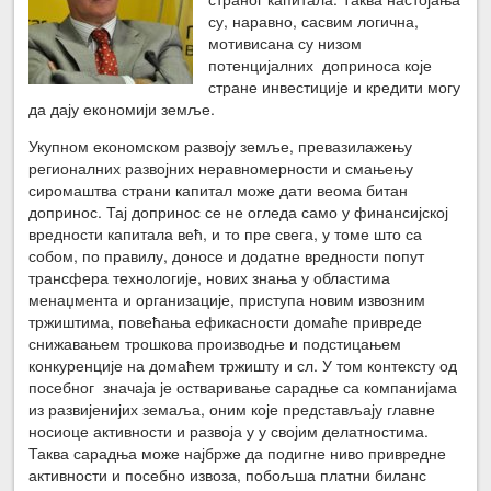
су, наравно, сасвим логична,
мотивисана су низом
потенцијалних доприноса које
стране инвестиције и кредити могу
да дају економији земље.
Укупном економском развоју земље, превазилажењу
регионалних развојних неравномерности и смањењу
сиромаштва страни капитал може дати веома битан
допринос. Тај допринос се не огледа само у финансијској
вредности капитала већ, и то пре свега, у томе што са
собом, по правилу, доносе и додатне вредности попут
трансфера технологије, нових знања у областима
менаџмента и организације, приступа новим извозним
тржиштима, повећања ефикасности домаће привреде
снижавањем трошкова производње и подстицањем
конкуренције на домаћем тржишту и сл. У том контексту од
посебног значаја је остваривање сарадње са компанијама
из развијенијих земаља, оним које представљају главне
носиоце активности и развоја у у својим делатностима.
Таква сарадња може најбрже да подигне ниво привредне
активности и посебно извоза, побољша платни биланс