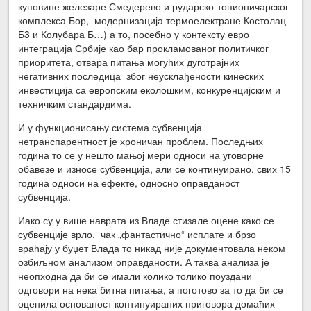
куповине железаре Смедерево и рударско-топионичарског
комплекса Бор, модернизација термоелектране Костолац
Б3 и Колубара Б…) а то, посебно у контексту евро
интеграција Србије као бар прокламованог политичког
приоритета, отвара питања могућих дуготрајних
негативних последица због неусклађености кинеских
инвестиција са европским еколошким, конкуренцијским и
техничким стандардима.
И у функционисању система субвенција
нетранспарентност је хроничан проблем. Последњих
година то се у нешто мањој мери односи на уговорне
обавезе и износе субвенција, али се континуирано, свих 15
година односи на ефекте, односно оправданост
субвенција.
Иако су у више наврата из Владе стизале оцене како се
субвенције врло, чак „фантастично“ исплате и брзо
враћају у буџет Влада то никад није документовала неком
озбиљном анализом оправданости. А таква анализа је
неопходна да би се имали колико толико поуздани
одговори на нека битна питања, а поготово за то да би се
оценила основаност континуираних приговора домаћих