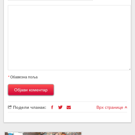
*
Обавезна поља
Подели чланак:
Врх странице