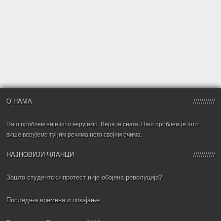
О НАМА
Наш проблем није што верујемо. Вера је снага. Наш проблем је што
више верујемо туђим речима него својим очима.
НАЈНОВИЈИ ЧЛАНЦИ
Зашто студентски протест није обојена револуција?
Последња времена и покајање