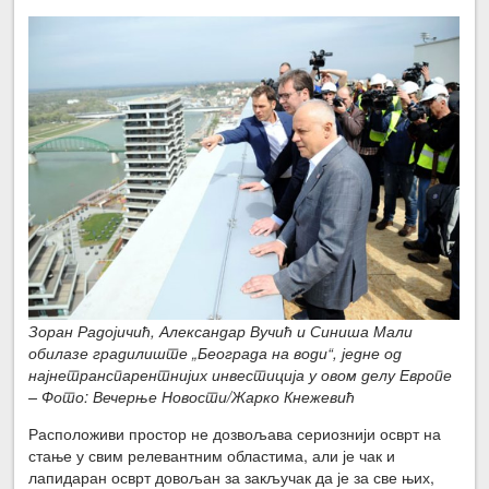
Зоран Радојичић, Александар Вучић и Синиша Мали
обилазе градилиште „Београда на води“, једне од
најнетранспарентнијих инвестиција у овом делу Европе
– Фото: Вечерње Новости/Жарко Кнежевић
Расположиви простор не дозвољава сериознији осврт на
стање у свим релевантним областима, али је чак и
лапидаран осврт довољан за закључак да је за све њих,