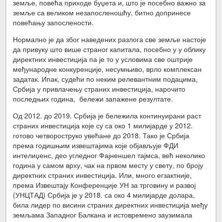
земље, повећа приходе буџета и, што је посебно важно за
земље са великом незапосленошћу, битно допринесе
повећању запослености.
Нормално је да због наведених разлога све земље настоје
да привуку што више страног капитала, посебно у у облику
директних инвестиција па је то у условима све оштрије
међународне конкуренције, несумњиво, врло комплексан
задатак. Ипак, судећи по неким релевантним подацима,
Србија у привлачењу страних инвестиција, нарочито
последњих година, бележи запажене резултате.
Од 2012. до 2019. Србија је бележила континуирани раст
страних инвестиција које су са око 1 милијарде у 2012.
готово четвороструко увећане до 2018. Тако је Србија
према годишњим извештајима које објављује ФДИ
интелиџенс, део угледног Фајненшел тајмса, већ неколико
година у самом врху, чак на првом месту у свету, по броју
директних страних инвестиција. Или, много егзактније,
према Извештају Конференције УН за трговину и развој
(УНЦТАД) Србија је у 2018. са око 4 милијарде долара,
била лидер по висини страних директних инвестиција међу
земљама Западног Балкана и истовремено заузимала