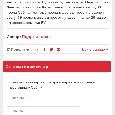
места са Етиопијом, Суринамом, Танзанијом, Перуом, Шри
Ланком, Бразилом и Казахстаном. Са резултатом од 38
поена Србија има чак 5 поена мање од просечне оцене у
свету, 19 поена мање од просека у Европи, а чак 26 мање
од просека земаља ЕУ.
Извор:
Подржи талас
Подели чланак:
Врх странице
Оставите коментар
Оставите коментар на (Не)транспарентност страних
инвестиција у Србији