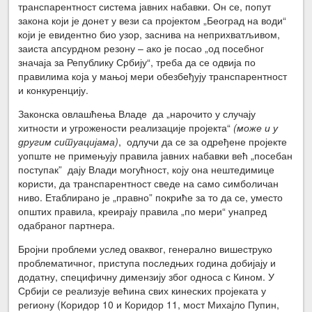
транспарентност система јавних набавки. Он се, попут
закона који је донет у вези са пројектом „Београд на води“
који је евидентно био узор, заснива на неприхватљивом,
заиста апсурдном резону – ако је посао „од посебног
значаја за Републику Србију“, треба да се одвија по
правилима која у мањој мери обезбеђују транспарентност
и конкуренцију.
Законска овлашћења Владе да „нарочито у случају
хитности и угрожености реализације пројекта“
(може и у
другим ситуацијама)
, одлучи да се за одређене пројекте
уопште не примењују правила јавних набавки већ „посебан
поступак” дају Влади могућност, коју она нештедимице
користи, да транспарентност сведе на само симболичан
ниво. Етаблирано је „правно” покриће за то да се, уместо
општих правила, креирају правила „по мери“ унапред
одабраног партнера.
Бројни проблеми услед оваквог, генерално вишеструко
проблематичног, приступа последњих година добијају и
додатну, специфичну димензију због односа с Кином. У
Србији се реализује већина свих кинеских пројеката у
региону (Коридор 10 и Коридор 11, мост Михајло Пупин,