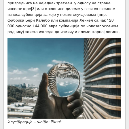
привредника на неједнак третман у односу на стране
инвеститоре[3] или отклониле дилеме у вези са висином
износа субвенција за које у неким случајевима (нпр.
фабрика Бери Калебо или компанија Хенкел са чак 120
000 односно 144 000 евра субвенција по новозапосленом
раднику) заиста изгледа да измичу и елементарној логици.
Илустрација – Фото: iStock