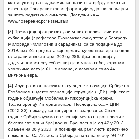
континуитету на недвосмислен начин потврђују годишњи
извештаји Повереника за информације од јавног значаја и
заштиту података о личности. Доступни на –
www.повереник.рс/ извештаји
[3] Према једној од ретких доступних анализа система
субвенција (професора Економског факултета у Београду
Милорада Филиповић и сарадника) са са подацима до
2019. иза 2/3 пројеката које држава субвенционирала били
су страни инвеститори, 202 од 296. Диспропорција у
додељеном износу субвенција је и много већа, страним
улагачима дато је 611 милиона, а домаћим само 44
милиона евра.
[4] Илустративан показатељ су оцене и позиције Србије на
Глобалном индексу перцепције корупције (ЦПИ), који сваке
године објављује глобална антикорупцијска мрежа
Транспаренцy Интернатионал. Последњих осам ЦПИ
(2013-20) показују континуирано назадовање. Сваке
године Србија заузима све лошије место на ранг листи и
бележи све мањи број поена. Број поена је од 42 у 2013.
смањен на 38 у 2020. а позиција на ранг листи драстично
покварена. Са 72. места Србија је пала на деобу 94-101.