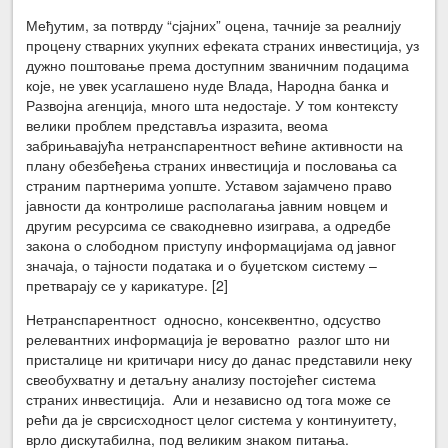
Међутим, за потврду “сјајних” оцена, тачније за реалнију
процену стварних укупних ефеката страних инвестиција, уз
дужно поштовање према доступним званичним подацима
које, не увек усаглашено нуде Влада, Народна банка и
Развојна агенција, много шта недостаје. У том контексту
велики проблем представља изразита, веома
забрињавајућа нетранспарентност већине активности на
плану обезбеђења страних инвестиција и пословања са
страним партнерима уопште. Уставом зајамчено право
јавности да контролише располагања јавним новцем и
другим ресурсима се свакодневно изиграва, а одредбе
закона о слободном приступу информацијама од јавног
значаја, о тајности података и о буџетском систему –
претварају се у карикатуре. [2]
Нетранспарентност односно, консеквентно, одсуство
релевантних информација је вероватно разлог што ни
присталице ни критичари нису до данас представили неку
свеобухватну и детаљну анализу постојећег система
страних инвестиција. Али и независно од тога може се
рећи да је сврсисходност целог система у континуитету,
врло дискутабилна, под великим знаком питања.