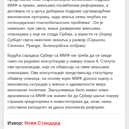
ММФ-а према „земљама посвећеним реформама, а
договара се у циљу добијања подршке одговарајућем
економском програму, када земља нема текућих ни
потенцијалних платнобилансних проблема“. Он је
намењен, пре свега, мање развијеним земљама
чланицама у које не спада Србија, а користи га
(поред
Србије)
свега неколико земаља у развоју
(Сејшели,
Сенегал, Руанда, Зеленортска острва).
Будућа сарадња Србије са ММФ-ом треба да се сведе
само на редовне консултације у оквиру члана 4. Статута
ове организације, које се обављају са свим земљама
чланицама. Ове консултације представљају статутарну
обавезу чланица, на основу којих ММФ доноси оцену о
економској ситуацији у земљи и адекватности мера
економске политике. Закључивање било каквог новог
аранжмана са ММФ-ом значио би да Србија шаље поруку
страним кредиторима и инвеститорима да, ипак, нема
сопствени капацитет за даље економске реформе.
Извор:
Нови Стандард