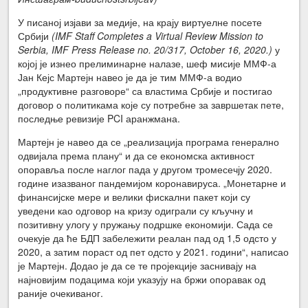
У писаној изјави за медије, на крају виртуелне посете
Србији
(IMF Staff Completes a Virtual Review Mission to
Serbia, IMF Press Release no. 20/317, October 16, 2020.)
у
којој је изнео прелиминарне налазе, шеф мисије ММФ-а
Јан Кејс Мартејн навео је да је тим ММФ-а водио
„продуктивне разговоре“ са властима Србије и постигао
договор о политикама које су потребне за завршетак пете,
последње ревизије PCI аранжмана.
Мартејн је навео да се „реализација програма генерално
одвијала према плану“ и да се економска активност
опоравља после наглог пада у другом тромесечју 2020.
године изазваног пандемијом коронавируса. „Монетарне и
финансијске мере и велики фискални пакет који су
уведени као одговор на кризу одиграли су кључну и
позитивну улогу у пружању подршке економији. Сада се
очекује да ће БДП забележити реалан пад од 1,5 одсто у
2020, а затим пораст од пет одсто у 2021. години“, написао
је Мартејн. Додао је да се те пројекције заснивају на
најновијим подацима који указују на бржи опоравак од
раније очекиваног.