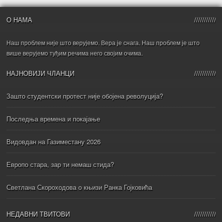
О НАМА
Наш проблем није што верујемо. Вера је снага. Наш проблем је што
више верујемо туђим речима него својим очима.
НАЈНОВИЈИ ЧЛАНЦИ
Зашто студентски протест није обојена револуција?
Последња времена и покајање
Видовдан на Газиместану 2026
Европо стара, зар ти немаш стида?
Светлана Скороходова о књизи Ранка Гојковића
НЕДАВНИ ТВИТОВИ