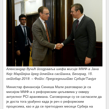
Александар Вучић поздравља шефа мисије ММФ-а Јана
Кејс Мартејна пред почетка састанка, Београд, 15.
октобар 2019. – Фото: Председништво Србије/Танјуг
Министар финансија Синиша Мали разговарао је са
мисијом ММФ-а о реформским циљевима у оквиру
актуелног PCI аранжмана. Саговорници су се сагласили да
је доста тога урађено када је реч о реформским
процесима, као и да се претходних месеци Србија на