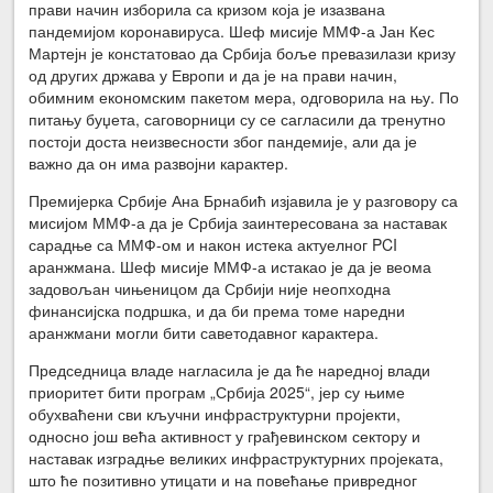
прави начин изборила са кризом која је изазвана
пандемијом коронавируса. Шеф мисије ММФ-а Јан Кес
Мартејн је констатовао да Србија боље превазилази кризу
од других држава у Европи и да је на прави начин,
обимним економским пакетом мера, одговорила на њу. По
питању буџета, саговорници су се сагласили да тренутно
постоји доста неизвесности због пандемије, али да је
важно да он има развојни карактер.
Премијерка Србије Ана Брнабић изјавила је у разговору са
мисијом ММФ-а да је Србија заинтересована за наставак
сарадње са ММФ-ом и након истека актуелног PCI
аранжмана. Шеф мисије ММФ-а истакао је да је веома
задовољан чињеницом да Србији није неопходна
финансијска подршка, и да би према томе наредни
аранжмани могли бити саветодавног карактера.
Председница владе нагласила је да ће наредној влади
приоритет бити програм „Србија 2025“, јер су њиме
обухваћени сви кључни инфраструктурни пројекти,
односно још већа активност у грађевинском сектору и
наставак изградње великих инфраструктурних пројеката,
што ће позитивно утицати и на повећање привредног