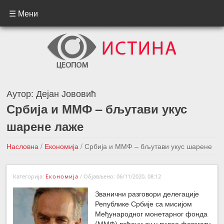
☰ Мени
Аутор:
Дејан Јововић
Србија и ММФ – бљутави укус
шарене лаже
Насловна
/
Економија
/
Србија и ММФ – бљутави укус шарене
лаже
Категорија:
Економија
/
Објављено: 06/11/2020, 08:12
←Претходна вест
Следећа вест →
Званични разговори делегације
Републике Србије са мисијом
Међународног монетарног фонда
(ММФ) вођени су у видео формату