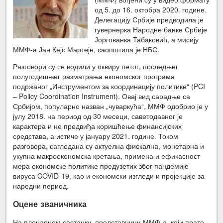
од 5. до 16. октобра 2020. године.
Делегацију Србије предводила је
гувернерка Народне банке Србије
Јоргованка Табаковић, а мисију
ММФ-а Јан Кејс Мартејн, саопштила је НБС.
Разговори су се водили у оквиру петог, последњег
полугодишњег разматрања економског програма
подржаног „Инструментом за координацију политике“ (PCI
– Policy Coordination Instrument). Овај вид сарадње са
Србијом, популарно назван „чуваркућа“, ММФ одобрио је у
јулу 2018. на период од 30 месеци, саветодавног је
карактера и не предвиђа коришћење финансијских
средстава, а истиче у јануару 2021. године. Током
разговора, сагледана су актуелна фискална, монетарна и
укупна макроекономска кретања, примена и ефикасност
мера економске политике предузетих због пандемије
вируса COVID-19, као и економски изгледи и пројекције за
наредни период.
Оцене званичника
На пленарном састанку, представници ММФ-а, који прате