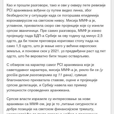
Као и прошли разговори, тако и ови у оквиру пете ревизије
PCI аранжмана вођени су путем видео линка, због
безбедности у ситуацији када се погоршава епидемија
коронавирусом на светском нивоу. Мисија ММФ-а је,
углавном, прихватила скоро све пројекције које су изнели
српски званичници. Пре самих разговора, ММФ је изнео
пројекцију пада БДП-а Србије за ову годину од минус 2,5
одсто, да би током преговора кориговао стопу пада на
само 1,5 одсто, што је мање него у већини европских
земаља, и поновни скок у 2021. уз предвиђени раст од пет
одсто, што ће вероватно бити тешко остварљиво.
С обзиром на карактер самог PCI аранжмана који је
саветодавног карактера, мисија ММФ-а је, рекло би се
(у
доста дугим разговорима од 11 дана)
, сувише
благонаклоно прихватала ставове, оцене и пројекције
српске делегације, и Србију навела као пример
успешности спроведених аранжмана.
Српске власти изразиле су интересовање за нови
аранжман са ММФ-ом, јер је то „питање сигурности и
добре позиције на светском финансијском тржишту,
наглашавајући да таква сарадња најбоље промовише