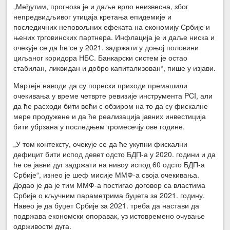
„Међутим, прогноза је и даље врло неизвесна, због
непредвидљивог утицаја кретања епидемије и
последичних неповољних ефеката на економију Србије и
њених трговинских партнера. Инфлација је и даље ниска и
очекује се да ће се у 2021. задржати у доњој половини
циљаног коридора НБС. Банкарски систем је остао
стабилан, ликвидан и добро капитализован“, пише у изјави.
Мартејн наводи да су порески приходи премашили
очекивања у време четврте ревизије инструмента PCI, али
да ће расходи бити већи с обзиром на то да су фискалне
мере продужене и да ће реализација јавних инвестиција
бити убрзана у последњем тромесечју ове године.
„У том контексту, очекује се да ће укупни фискални
дефицит бити испод девет одсто БДП-а у 2020. години и да
ће се јавни дуг задржати на нивоу испод 60 одсто БДП-а
Србије“, изнео је шеф мисије ММФ-а своја очекивања.
Додао је да је тим ММФ-а постигао договор са властима
Србије о кључним параметрима буџета за 2021. годину.
Навео је да буџет Србије за 2021. треба да настави да
подржава економски опоравак, уз истовремено очување
одрживости дуга.