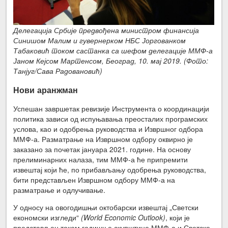
Делегација Србије предвођена министром финансија
Синишом Малим и гувернерком НБС Јоргованком
Табаковић током састанка са шефом делегације ММФ-а
Јаном Кејсом Мартенсом, Београд, 10. мај 2019. (Фото:
Танјуг/Сава Радовановић)
Нови аранжман
Успешан завршетак ревизије Инструмента о координацији
политика зависи од испуњавања преосталих програмских
услова, као и одобрења руководства и Извршног одбора
ММФ-а. Разматрање на Извршном одбору оквирно је
заказано за почетак јануара 2021. године. На основу
прелиминарних налаза, тим ММФ-а ће припремити
извештај који ће, по прибављању одобрења руководства,
бити представљен Извршном одбору ММФ-а на
разматрање и одлучивање.
У односу на овогодишњи октобарски извештај „Светски
економски изгледи“
(World Economic Outlook)
, који је
представљен током годишње скупштине ММФ-а и Светске