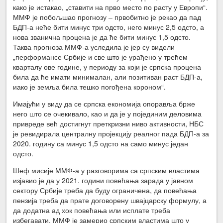
како је истакао, „ставити на прво место по расту у Европи“.
ММФ је побољшао прогнозу – првобитно је рекао да пад
БДП-а неће бити минус три одсто, него минус 2,5 одсто, а
нова званична процена је да ће бити минус 1,5 одсто.
Таква прогноза ММФ-а уследила је јер су видели
„перформансе Србије и све што је урађено у трећем
кварталу ове године, у периоду за који је српска процена
била да ће имати минималан, али позитиван раст БДП-а,
иако је земља била тешко погођена короном“.
Имајући у виду да се српска економија опоравља брже
него што се очекивало, као и да је у појединим деловима
привреде већ достигнут преткризни ниво активности, НБС
је ревидирала централну пројекцију реалног пада БДП-а за
2020. годину са минус 1,5 одсто на само минус један
одсто.
Шеф мисије ММФ-а у разговорима са српским властима
изјавио је да у 2021. години повећања зарада у јавном
сектору Србије треба да буду ограничена, да повећања
пензија треба да прате договорену швајцарску формулу, а
да додатна ад хок повећања или исплате треба
избегавати. ММФ је замерио српским властима што у