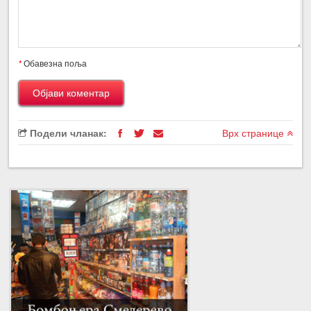
*
Обавезна поља
Подели чланак:
Врх странице