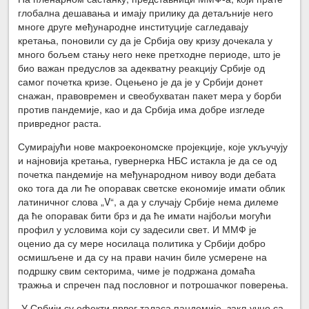
глобална дешавања и имају прилику да детаљније него
многе друге међународне институције сагледавају
кретања, поновили су да је Србија ову кризу дочекала у
много бољем стању него неке претходне периоде, што је
био важан предуслов за адекватну реакцију Србије од
самог почетка кризе. Оцењено је да је у Србији донет
снажан, правовремен и свеобухватан пакет мера у борби
против пандемије, као и да Србија има добре изгледе
привредног раста.
Сумирајући нове макроекономске пројекције, које укључују
и најновија кретања, гувернерка НБС истакла је да се од
почетка пандемије на међународном нивоу води дебата
око тога да ли ће опоравак светске економије имати облик
латиничног слова „V“, а да у случају Србије нема дилеме
да ће опоравак бити брз и да ће имати најбољи могући
профил у условима који су задесили свет. И ММФ је
оценио да су мере носилаца политика у Србији добро
осмишљене и да су на прави начин биле усмерене на
подршку свим секторима, чиме је подржана домаћа
тражња и спречен пад пословног и потрошачког поверења.
„У Србији су ефекти првог таласа пандемије, закључно са