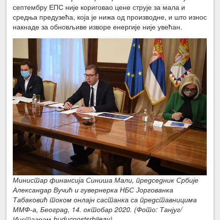
септембру ЕПС није кориговао цене струје за мала и
средња предузећа, која је нижа од производне, и што износ
накнаде за обновљиве изворе енергије није увећан.
Министар финансија Синиша Мали, председник Србије
Александар Вучић и гувернерка НБС Јоргованка
Табаковић током онлајн састанка са представницима
ММФ-а, Београд, 14. октобар 2020. (Фото: Танјуг/
Инстаграм-buducnostsrbijeav)