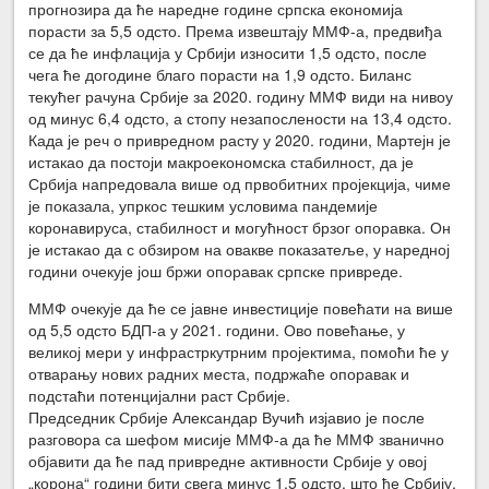
прогнозира да ће наредне године српска економија
порасти за 5,5 одсто. Према извештају ММФ-а, предвиђа
се да ће инфлација у Србији износити 1,5 одсто, после
чега ће догодине благо порасти на 1,9 одсто. Биланс
текућег рачуна Србије за 2020. годину ММФ види на нивоу
од минус 6,4 одсто, а стопу незапослености на 13,4 одсто.
Када је реч о привредном расту у 2020. години, Мартејн је
истакао да постоји макроекономска стабилност, да је
Србија напредовала више од првобитних пројекција, чиме
је показала, упркос тешким условима пандемије
коронавируса, стабилност и могућност брзог опоравка. Он
је истакао да с обзиром на овакве показатеље, у наредној
години очекује још бржи опоравак српске привреде.
ММФ очекује да ће се јавне инвестиције повећати на више
од 5,5 одсто БДП-а у 2021. години. Ово повећање, у
великој мери у инфрастркутрним пројектима, помоћи ће у
отварању нових радних места, подржаће опоравак и
подстаћи потенцијални раст Србије.
Председник Србије Александар Вучић изјавио је после
разговора са шефом мисије ММФ-а да ће ММФ званично
објавити да ће пад привредне активности Србије у овој
„корона“ години бити свега минус 1,5 одсто, што ће Србију,