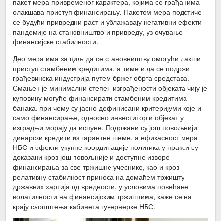
пакет мера привременог карактера, којима се грађанима
олакшава приступ финансирању. Пакетом мера подстиче
се будући привредни раст и ублажавају негативни ефекти
пандемије на становништво и привреду, уз очување
финансијске стабилности.
Део мера има за циљ да се становништву омогући лакши
приступ стамбеним кредитима, а тиме и да се подржи
грађевинска индустрија путем бржег обрта средстава.
Смањен је минимални степен изграђености објеката чију је
куповину могуће финансирати стамбеним кредитима
банака, при чему су јасно дефинисани критеријуми које и
само финансирање, односно инвеститор и објекат у
изградњи морају да испуне. Подржани су још повољнији
динарски кредити из гарантне шеме, а ефикасност мера
НБС и ефекти укупне координације политика у пракси су
доказани кроз још повољније и доступне изворе
финансирања за све тржишне учеснике, као и кроз
релативну стабилност приноса на домаћем тржишту
државних хартија од вредности, у условима повећане
волатилности на финансијским тржиштима, каже се на
крају саопштења кабинета гувернерке НБС.