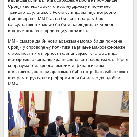
Србију као економски стабилну државу и пожељно
тржиште за улагање“. Рекли су и да им није потребно
финансирање ММФ-а, па би нови програм био
консултативни и могао би бити наследник актуелног
инструмента за координацију политике.
ММФ сматра да би нови аранжман могао би да помогне
Србији у спровођењу политика за јачање макроекономске
стабилности и отпорности финансијског система и да
истовремено сигнализира посвећеност реформама. Поред
споразума о макроекономским и финансијским
политикама, за нови аранжман биће потребан амбициозан
програм структурних реформи који би могао да одобри
ММФ.