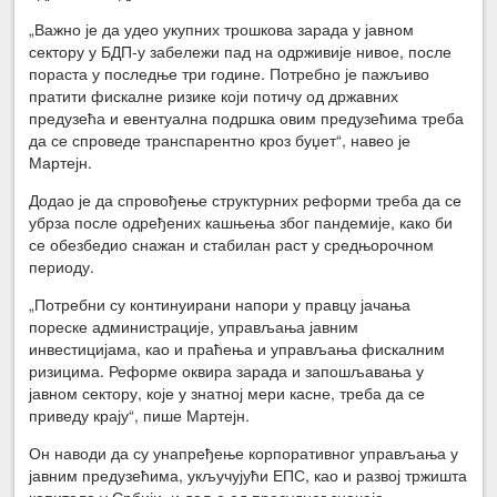
„Важно је да удео укупних трошкова зарада у јавном
сектору у БДП-у забележи пад на одрживије нивое, после
пораста у последње три године. Потребно је пажљиво
пратити фискалне ризике који потичу од државних
предузећа и евентуална подршка овим предузећима треба
да се спроведе транспарентно кроз буџет“, навео је
Мартејн.
Додао је да спровођење структурних реформи треба да се
убрза после одређених кашњења због пандемије, како би
се обезбедио снажан и стабилан раст у средњорочном
периоду.
„Потребни су континуирани напори у правцу јачања
пореске администрације, управљања јавним
инвестицијама, као и праћења и управљања фискалним
ризицима. Реформе оквира зарада и запошљавања у
јавном сектору, које у знатној мери касне, треба да се
приведу крају“, пише Мартејн.
Он наводи да су унапређење корпоративног управљања у
јавним предузећима, укључујући ЕПС, као и развој тржишта