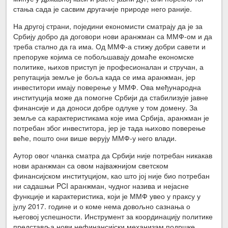
стања сада је сасвим другачије природе него раније.
На другој страни, поједини економисти сматрају да је за
Србију добро да договори нови аранжман са ММФ-ом и да
треба стално да га има. Од ММФ-а стижу добри савети и
препоруке којима се побољшавају домаће економске
политике, њихов приступ је професионалан и стручан, а
репутација земље је боља када се има аранжман, јер
инвеститори имају поверење у ММФ. Ова међународна
институција може да помогне Србији да стабилизује јавне
финансије и да доноси добре одлуке у том домену. За
земље са карактеристикама које има Србија, аранжман је
потребан због инвеститора, јер је тада њихово поверење
веће, пошто они више верују ММФ-у него влади.
Аутор овог чланка сматра да Србији није потребан никакав
нови аранжман са овом најважнијом светском
финансијском институцијом, као што јој није био потребан
ни садашњи PCI аранжман, чудног назива и нејасне
функције и карактеристика, који је ММФ увео у праксу у
јулу 2017. године и о коме нема довољно сазнања о
његовој успешности. Инструмент за координацију политике
представља нови нефинансијски механизам подршке