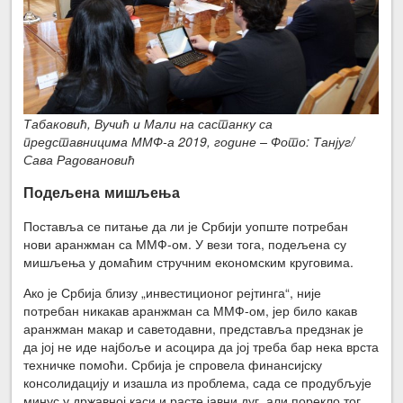
Табаковић, Вучић и Мали на састанку са
представницима ММФ-а 2019, године – Фото: Танјуг/
Сава Радовановић
Подељена мишљења
Поставља се питање да ли је Србији уопште потребан
нови аранжман са ММФ-ом. У вези тога, подељена су
мишљења у домаћим стручним економским круговима.
Ако је Србија близу „инвестиционог рејтинга“, није
потребан никакав аранжман са ММФ-ом, јер било какав
аранжман макар и саветодавни, представља предзнак је
да јој не иде најбоље и асоцира да јој треба бар нека врста
техничке помоћи. Србија је спровела финансијску
консолидацију и изашла из проблема, сада се продубљује
минус у државној каси и расте јавни дуг, али порекло тог