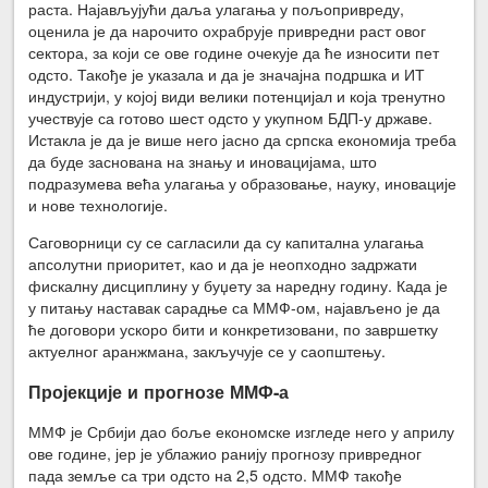
раста. Најављујући даља улагања у пољопривреду,
оценила је да нарочито охрабрује привредни раст овог
сектора, за који се ове године очекује да ће износити пет
одсто. Такође је указала и да је значајна подршка и ИТ
индустрији, у којој види велики потенцијал и која тренутно
учествује са готово шест одсто у укупном БДП-у државе.
Истакла је да је више него јасно да српска економија треба
да буде заснована на знању и иновацијама, што
подразумева већа улагања у образовање, науку, иновације
и нове технологије.
Саговорници су се сагласили да су капитална улагања
апсолутни приоритет, као и да је неопходно задржати
фискалну дисциплину у буџету за наредну годину. Када је
у питању наставак сарадње са ММФ-ом, најављено је да
ће договори ускоро бити и конкретизовани, по завршетку
актуелног аранжмана, закључује се у саопштењу.
Пројекције и прогнозе ММФ-а
ММФ је Србији дао боље економске изгледе него у априлу
ове године, јер је ублажио ранију прогнозу привредног
пада земље са три одсто на 2,5 одсто. ММФ такође