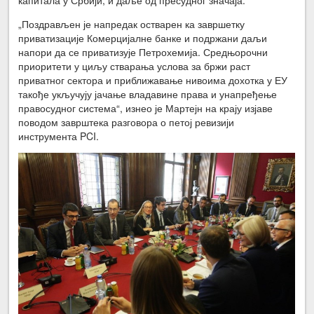
капитала у Србији, и даље од пресудног значаја.
„Поздрављен је напредак остварен ка завршетку
приватизације Комерцијалне банке и подржани даљи
напори да се приватизује Петрохемија. Средњорочни
приоритети у циљу стварања услова за бржи раст
приватног сектора и приближавање нивоима дохотка у ЕУ
такође укључују јачање владавине права и унапређење
правосудног система“, изнео је Мартејн на крају изјаве
поводом заврштека разговора о петој ревизији
инструмента PCI.