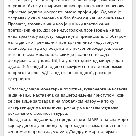
априлом, били у оквирима наших претпоставки на основу
којих смо радили макроекономске пројекције. Од маја је
опоравак у свим месецима био бржи од наших очекивања.
Промет у трговини на мало још у јуну вратио се на
преткризни ниво, док се индустријска производња на тај
ниво вратила у августу, када га је и премашила. С обзиром
на то да смо премашили преткризни ниво индустријске
производње и да су резултати у пољопривреди још бољи
него што смо мислили, сасвим је реално што сада
очекујемо стопу пада БДП-а у овој години од минус један
одсто. Већ следеће године очекујемо потпуни економски
опоравак и раст БДП-а од око шест одсто“, рекла је
гувернерка.
У погледу мера монетарне политике, гувернерка је истакла
је да је НБС наставила са вишегодишњим приступом, који
се све више заговара и на глобалном нивоу – а то су
интервенције на девизном тржишту са циљем очувања
релативне стабилности курса.
Поред тога, подсетила је представнике ММФ-а на све мере
које су донете у периоду од претходног разматрања нашег
економског програма, укључујући други мораторијум и