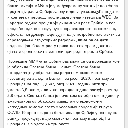
банке, мисија ММФ-а је у међувремену знатније повећала
пројекцију раста Србије за ову годину, уважавајући податке
и кретања у периоду после закључења извештаја WEO. За
наредне године процењују динамичан раст Србије, а већ
следеће године очекују пун опоравак српске економије од
ефеката пандемије. Оцењују и да је потребно наставити са
спровођењем структурних реформи, чиме ће се дати
подршка још бржем расту приватног сектора и додатно
ојачати средњорочни изгледи привредног раста Србије.
Пројекције ММФ-а за Србију разликују се од пројекција које
је објавила Светска банка. Наиме, Светска банка
потврдила је у објављеном редовном економском
извештају за Западни Балкан, за јесен 2020, прогнозу за
Србију да ће пад БДП-а у овој, 2020. години бити три
уместо 3,5 одсто, али и да наредне године очекује раст од
2,9 одсто. Светска банка је почетком октобра ове године, у
ажурираном октобарском извештају о економским
изгледима земаља света у условима пандемије вируса
COVID-19 прогнозирала боље изгледе Србије у односу на
ранију пројекцију, па је смањила прогнозу пада БДП-а
Србије са 3,5 одсто на три одсто.