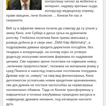
контролишу сигнал за мобилни и
интернет, надзиру кретање људи,
испоручују медицинску опрему,
праве вакцине, лече болесне … Кинези ће нас и
сахранити.
Већ су и афричке земље почеле да схватају да су упале у
замку Кине, али Србија и даље срља ка дужничком
ропству. Глобална политика Кине према земљама у
развоја добила је и своје име: „Debt-trap diplomacy“, а
подразумева давање кредита директном погодбом, без
тендера и конкуренције, на основу којих се уговори
додељују искључиво кинеским фирмама по надуваним
ценама. Све наравно крене посетама на највишем нивоу,
„челичним пријатељством“, песмама на матерњем језику у
сред Пекинга и наизглед повољним пословним понудама.
Државе које се „навуку“ на овај вид финансирања, Кина
дипломатски условљава новим кредитним аранжманима,
све док дужник не постане неспособан за сервисирање
нагомиланих обавеза. Тада се Кинези трансформишу у
извршитеље и почиње изнуђивање природних ресурса и
највредније државне имовине, под изговором наплате
дуга.