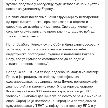
чување података у Крагујевцу буде истовремено и Хуаwеи
центар за југоисточну Европу.
На свим овим пословима наши стручњаци су непотребни:
од пројектаната, инжењера, произвођача опреме и
сировина, до извођача и монтера. Све раде Кинези, а
српским стручњацима не преостаје ништа друго већ да
траже посао у свету.
Попут Замбије, Кинези су и у Србији били заинтересовани
за бакар, па смо им практично поклонили највеће
индустријско постројење, руднике и налазишта бакра у
Бору, све уз Вучићеве самопохвале да се ради о
„величанственом решењу“.
Сарадња са ЕПС-ом такође подсећа на модел из Замбије.
Почела је кредитом за набавку постројења за
одсумпоравање, проширење копа Дрмно, реконструкцију
два постојећа и куповину новог блока термоелектране
Костолац за близу 600 милиона евра, а затим је ЕПС
уговорио и набавку две кинеске локомотиве за 4,5 милиона
евра. Сарадња је настављена изградњом постројења за
одсумпоравање у ТЕНТ-у, најскупљем пројекту ЕПС-а у