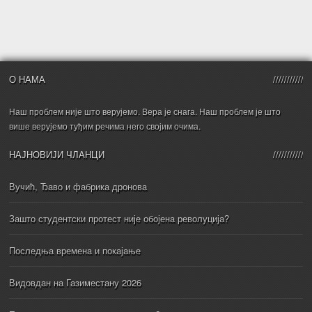
О НАМА
Наш проблем није што верујемо. Вера је снага. Наш проблем је што
више верујемо туђим речима него својим очима.
НАЈНОВИЈИ ЧЛАНЦИ
Вучић, Ђаво и фабрика дронова
Зашто студентски протест није обојена револуција?
Последња времена и покајање
Видовдан на Газиместану 2026