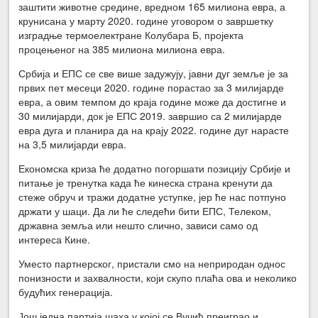
заштити животне средине, вредном 165 милиона евра, а
крунисана у марту 2020. године уговором о завршетку
изградње термоелектране Колубара Б, пројекта
процењеног на 385 милиона милиона евра.
Србија и ЕПС се све више задужују, јавни дуг земље је за
првих пет месеци 2020. године порастао за 3 милијарде
евра, а овим темпом до краја године може да достигне и
30 милијарди, док је ЕПС 2019. завршио са 2 милијарде
евра дуга и планира да на крају 2022. године дуг нарасте
на 3,5 милијарди евра.
Економска криза ће додатно погоршати позицију Србије и
питање је тренутка када ће кинеска страна кренути да
стеже обруч и тражи додатне уступке, јер ће нас потпуно
држати у шаци. Да ли ће следећи бити ЕПС, Телеком,
државна земља или нешто слично, зависи само од
интереса Кине.
Уместо партнерског, пристали смо на неприродан однос
понизности и захвалности, који скупо плаћа ова и неколико
будућих генерација.
Још једна партија шаха у којој се Вучић преиграо и