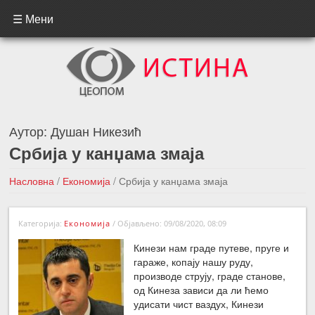
☰ Мени
Аутор:
Душан Никезић
Србија у канџама змаја
Насловна
/
Економија
/
Србија у канџама змаја
←Претходна вест
Следећа вест →
Категорија:
Економија
/
Објављено: 09/08/2020, 08:09
Кинези нам граде путеве, пруге и
гараже, копају нашу руду,
производе струју, граде станове,
од Кинеза зависи да ли ћемо
удисати чист ваздух, Кинези