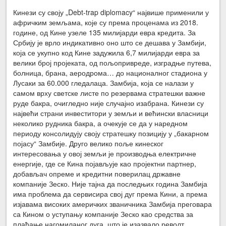
Кинези су своју „Debt-trap diplomacy“ највише применили у
афричким земљама, које су према проценама из 2018.
године, од Кине узеле 135 милијарди евра кредита. За
Србију је врло индикативно оно што се дешава у Замбији,
која се укупно код Кине задужила 6,7 милијарди евра за
велики број пројеката, од пољопривреде, изградње путева,
болница, брана, аеродрома… до националног стадиона у
Лусаки за 60.000 гледалаца. Замбија, која се налази у
самом врху светске листе по резервама стратешки важне
руде бакра, очигледно није случајно изабрана. Кинези су
највећи страни инвеститори у земљи и већински власници
неколико рудника бакра, а очекује се да у наредном
периоду консолидују своју стратешку позицију у „бакарном
појасу“ Замбије. Друго велико поље кинеског
интересовања у овој земљи је производња електричне
енергије, где се Кина појављује као пројектни партнер,
добављач опреме и кредитни поверилац државне
компаније Зеско. Није тајна да последњих година Замбија
има проблема да сервисира свој дуг према Кини, а према
изјавама високих америчких званичника Замбија преговара
са Кином о уступању компаније Зеско као средства за
плаћање нагомиланог дуга, што је изазвало револт