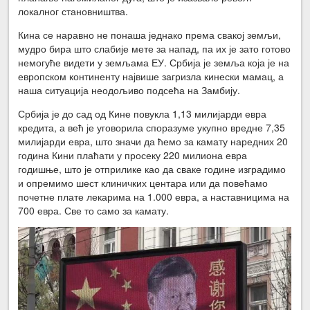
локалног становништва.
Кина се наравно не понаша једнако према свакој земљи,
мудро бира што слабије мете за напад, па их је зато готово
немогуће видети у земљама ЕУ. Србија је земља која је на
европском континенту највише загризла кинески мамац, а
наша ситуација неодољиво подсећа на Замбију.
Србија је до сад од Кине повукла 1,13 милијарди евра
кредита, а већ је уговорила споразуме укупно вредне 7,35
милијарди евра, што значи да ћемо за камату наредних 20
година Кини плаћати у просеку 220 милиона евра
годишње, што је отприлике као да сваке године изградимо
и опремимо шест клиничких центара или да повећамо
почетне плате лекарима на 1.000 евра, а наставницима на
700 евра. Све то само за камату.