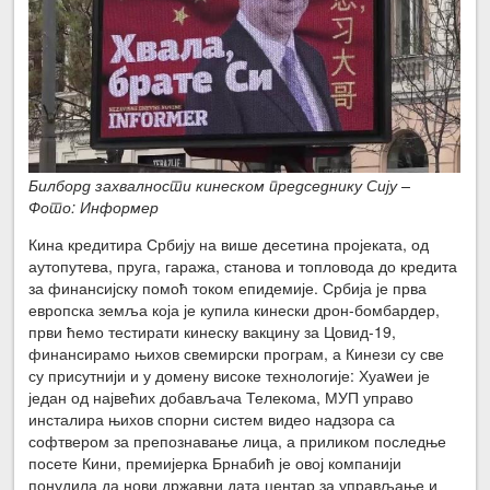
Билборд захвалности кинеском председнику Сију –
Фото: Информер
Кина кредитира Србију на више десетина пројеката, од
аутопутева, пруга, гаража, станова и топловода до кредита
за финансијску помоћ током епидемије. Србија је прва
европска земља која је купила кинески дрон-бомбардер,
први ћемо тестирати кинеску вакцину за Цовид-19,
финансирамо њихов свемирски програм, а Кинези су све
су присутнији и у домену високе технологије: Хуаwеи је
један од највећих добављача Телекома, МУП управо
инсталира њихов спорни систем видео надзора са
софтвером за препознавање лица, а приликом последње
посете Кини, премијерка Брнабић је овој компанији
понудила да нови државни дата центар за управљање и