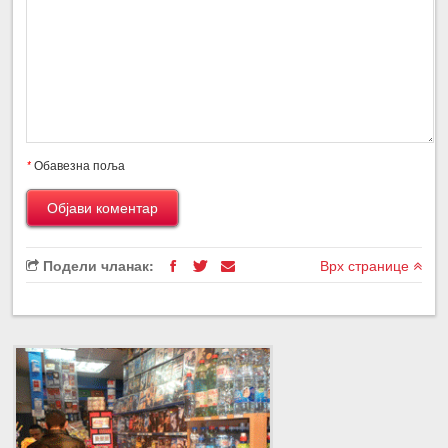
*
Обавезна поља
Подели чланак:
Врх странице