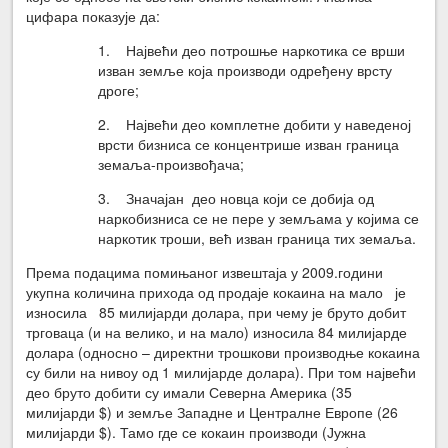
цифара показује да:
1. Највећи део потрошње наркотика се врши
изван земље која производи одређену врсту
дроге;
2. Највећи део комплетне добити у наведеној
врсти бизниса се концентрише изван граница
земаља-произвођача;
3. Значајан део новца који се добија од
наркобизниса се не пере у земљама у којима се
наркотик троши, већ изван граница тих земаља.
Према подацима помињаног извештаја у 2009.години
укупна количина прихода од продаје кокаина на мало је
износила 85 милијарди долара, при чему је бруто добит
трговаца (и на велико, и на мало) износила 84 милијарде
долара (односно – директни трошкови производње кокаина
су били на нивоу од 1 милијарде долара). При том највећи
део бруто добити су имали Северна Америка (35
милијарди $) и земље Западне и Централне Европе (26
милијарди $). Тамо где се кокаин производи (Јужна