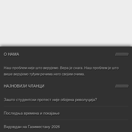
О НАМА
Наш проблем није што верујемо. Вера је снага. Наш проблем је што
више верујемо туђим речима него својим очима.
НАЈНОВИЈИ ЧЛАНЦИ
Зашто студентски протест није обојена револуција?
Последња времена и покајање
Видовдан на Газиместану 2026