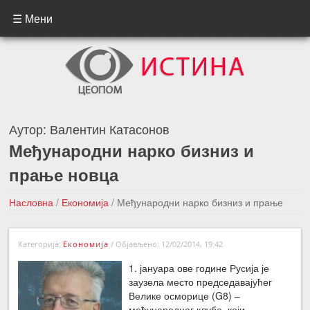
☰ Мени
Аутор:
Валентин Катасонов
Међународни нарко бизниз и
прање новца
Насловна
/
Економија
/
Међународни нарко бизниз и прање
новца
Категорија:
Економија
/
Објављено: 12/02/2014, 19:42
←Претходна вест
Следећа вест →
1. јануара ове године Русија је
заузела место председавајућег
Велике осморице (G8) –
међународног клуба који