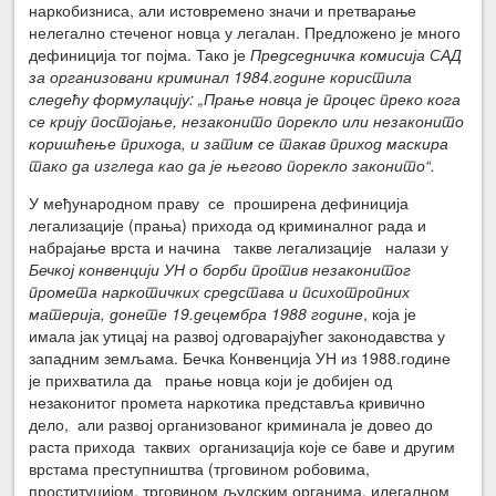
наркобизниса, али истовремено значи и претварање
нелегално стеченог новца у легалан. Предложено је много
дефиниција тог појма. Тако је
Председничка комисија САД
за организовани криминал 1984.године користила
следећу формулацију: „Прање новца је процес преко кога
се крију постојање, незаконито порекло или незаконито
коришћење прихода, и затим се такав приход маскира
тако да изгледа као да је његово порекло законито“.
У међународном праву се проширена дефиниција
легализације (прања) прихода од криминалног рада и
набрајање врста и начина такве легализације налази у
Бечкој конвенцији УН о борби против незаконитог
промета наркотичких средстава и психотропних
материја, донете 19.децембра 1988 године
, која је
имала јак утицај на развој одговарајућег законодавства у
западним земљама. Бечка Конвенција УН из 1988.године
је прихватила да прање новца који је добијен од
незаконитог промета наркотика представља кривично
дело, али развој организованог криминала је довео до
раста прихода таквих организација које се баве и другим
врстама преступништва (трговином робовима,
проституцијом, трговином људским органима, илегалном