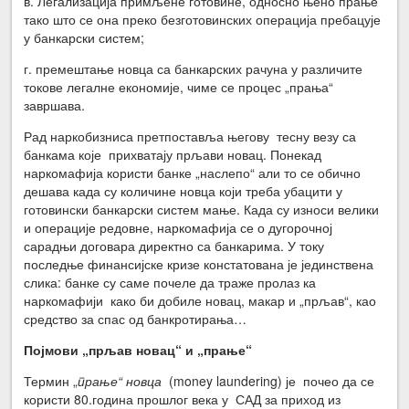
в. Легализација примљене готовине, односно њено прање
тако што се она преко безготовинских операција пребацује
у банкарски систем;
г. премештање новца са банкарских рачуна у различите
токове легалне економије, чиме се процес „прања“
завршава.
Рад наркобизниса претпоставља његову тесну везу са
банкама које прихватају прљави новац. Понекад
наркомафија користи банке „наслепо“ али то се обично
дешава када су количине новца који треба убацити у
готовински банкарски систем мање. Када су износи велики
и операције редовне, наркомафија се о дугорочној
сарадњи договара директно са банкарима. У току
последње финансијске кризе констатована је јединствена
слика: банке су саме почеле да траже пролаз ка
наркомафији како би добиле новац, макар и „прљав“, као
средство за спас од банкротирања…
Појмови „прљав новац“ и „прање“
Термин „
прање“ новца
(money laundering) је почео да се
користи 80.година прошлог века у САД за приход из