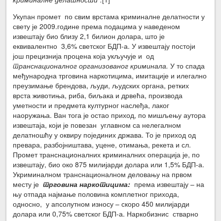
Укупан промет по свим врстама криминалне делатности у
свету је 2009.године према подацима у наведеном
извештају био близу 2,1 билион долара, што је
еквивалентно 3,6% светског БДП-а. У извештају постоји
још прецизнија процена која укључује и од
транснационалног организованог криминала.
У то спада
међународна трговина наркотицима, имитације и илегално
преузимање брендова, људи, људских органа, ретких
врста животиња, риба, биљака и дрвећа, производа
уметности и предмета културног наслеђа, лаког
наоружања. Ван тога је остао приход, по мишљењу аутора
извештаја, који је повезан углавном са нелегалном
делатношћу у оквиру појединих држава. То је приход од
превара, разбојништава, уцене, отимања, рекета и сл.
Промет транснационалних криминалних операција је, по
извештају, био око 875 милијарди долара или 1,5% БДП-а.
Укриминалном транснационалном деловању на првом
месту је
трговина наркотицима:
према извештају – на
њу отпада најмање половина комплетног прихода,
односно, у апсолутном износу – скоро 450 милијарди
долара или 0,75% светског БДП-а. Наркобизнис стварно