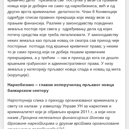
новца који је добијен не само од наркобизниса, већ и од
других врста криминалне делатности. Члан 6 Конвенције
одређује списак правних прекршаја који имају везе са
прањем финансија. Разлике у законодавству појединих
земаља постоје пре свега у одређивању дела од којих
потичу средства које треба легализовати. У законодавству
неких земаља као прљав новац се сматра сав приход чије
постојање потпада под кршење кривичног права; у неким
то је само приход који се добија тешким кривичним
прекршајима, а у трећим – чак и приход до кога се дошло
кршењем грађанског и административног права. У низу
земаља у категорију прљавог новца спада и новац од мита
(корупције).
Наркобизнис – главни испоручилац прљавог новца
банкарском сектору
Најпотпунија слика о приходу организованог криминала у
свету се налази у извештају Управе УН за наркотике и
криминалитет који је објављен крајем 2011.г, а који носи
назив „П
роцена нелегалних финансијских токова од
трговине наркотицима и другим врстама организоване
криминалне делатности“.
[1]