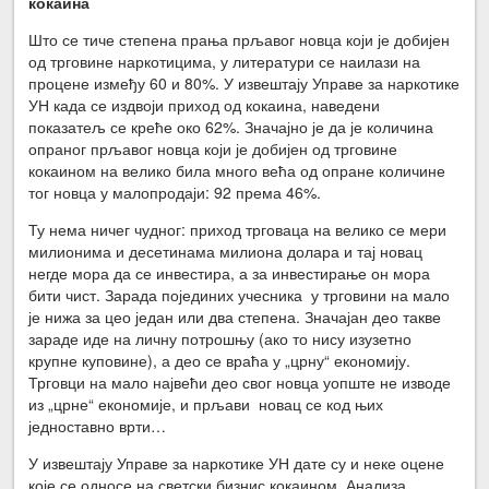
кокаина
Што се тиче степена прања прљавог новца који је добијен
од трговине наркотицима, у литератури се наилази на
процене између 60 и 80%. У извештају Управе за наркотике
УН када се издвоји приход од кокаина, наведени
показатељ се креће око 62%. Значајно је да је количина
опраног прљавог новца који је добијен од трговине
кокаином на велико била много већа од опране количине
тог новца у малопродаји: 92 према 46%.
Ту нема ничег чудног: приход трговаца на велико се мери
милионима и десетинама милиона долара и тај новац
негде мора да се инвестира, а за инвестирање он мора
бити чист. Зарада појединих учесника у трговини на мало
је нижа за цео један или два степена. Значајан део такве
зараде иде на личну потрошњу (ако то нису изузетно
крупне куповине), а део се враћа у „црну“ економију.
Трговци на мало највећи део свог новца уопште не изводе
из „црне“ економије, и прљави новац се код њих
једноставно врти…
У извештају Управе за наркотике УН дате су и неке оцене
које се односе на светски бизнис кокаином. Анализа