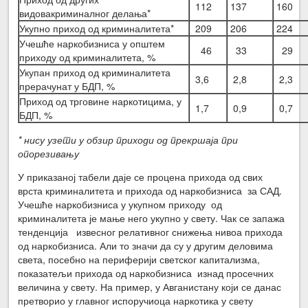
112
137
160
видовакриминалног делања*
Укупно приход од криминалитета*
209
206
224
Учешће наркобизниса у општем
46
33
29
приходу од криминалитета, %
Укупан приход од криминалитета
3,6
2,8
2,3
прерачунат у БДП, %
Приход од трговине наркотицима, у
1,7
0,9
0,7
БДП, %
* нису узети у обзир приходи од прекршаја при
опорезивању
У приказаној табели даје се процена прихода од свих
врста криминалитета и прихода од наркобизниса за САД.
Учешће наркобизниса у укупном приходу од
криминалитета је мање него укупно у свету. Чак се запажа
тенденција извесног релативног снижења нивоа прихода
од наркобизниса. Али то значи да су у другим деловима
света, посебно на периферији светског капитализма,
показатељи прихода од наркобизниса изнад просечних
величина у свету. На пример, у Авганистану који се данас
претворио у главног испоручиоца наркотика у свету