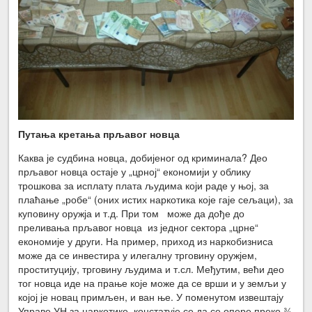
Путања кретања прљавог новца
Каква је судбина новца, добијеног од криминала? Део
прљавог новца остаје у „црној“ економији у облику
трошкова за исплату плата људима који раде у њој, за
плаћање „робе“ (оних истих наркотика које гаје сељаци), за
куповину оружја и т.д. При том може да дође до
преливања прљавог новца из једног сектора „црне“
економије у други. На пример, приход из наркобизниса
може да се инвестира у илегалну трговину оружјем,
проституцију, трговину људима и т.сл. Међутим, већи део
тог новца иде на прање које може да се врши и у земљи у
којој је новац примљен, и ван ње. У поменутом извештају
Управе УН за наркотике констатује се да се опере преко ¾