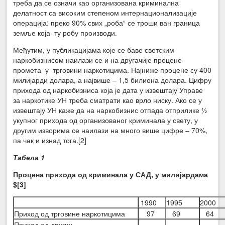
треба да се означи као организована криминална
делатност са високим степеном интернационализације
операција: преко 90% свих „роба“ се троши ван граница
земље која ту робу производи.
Међутим, у публикацијама које се баве светским
наркобизнисом наилази се и на другачије процене
промета у трговини наркотицима. Најниже процене су 400
милијарди долара, а највише – 1,5 билиона долара. Цифру
прихода од наркобизниса која је дата у извештају Управе
за наркотике УН треба сматрати као врло ниску. Ако се у
извештају УН каже да на наркобизнис отпада отприлике ½
укупног прихода од организованог криминала у свету, у
другим изворима се наилази на много више цифре – 70%,
па чак и изнад тога.
[2]
Табела 1
Процена прихода од криминала у САД, у милијардама
$
[3]
1990
1995
2000
Приход од трговине наркотицима
97
69
64
Приход од других