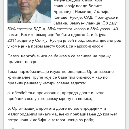
сачињавају владе Велике
Британије, Немачке, Италије,
Канаде, Русије, САД, Француске и
Јапана. Земље-чланице G8 дају
50% светског БДП-а, 35% светског извоза и 38% увоза. 40.
самит Велике осморице ће бити одржан 4. и 5. јуна
2014.године у Сочију. Русија је већ предложила дневни ред
у коме је на првом месту борба са наркобизнисом.
Савез наркобизниса са банкама се заснива на прању
прљавог новца.
Тема наркобизниса је изузетно опширна. Организоване
криминалне групе које се баве тим бизнисом као по
правилу решавају четири главна задатка:
а. обезбеђење производње, прерада дроге и њено
пребацивање у трговинску мрежу на велико;
б. Организација промета дроге по велепродајним и
малопродајним каналима, њено пребацивање до крајњег
потрошача и добијање готовог новца за робу;