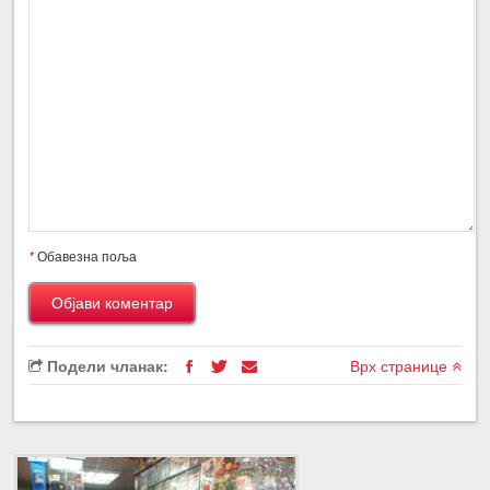
*
Обавезна поља
Подели чланак:
Врх странице