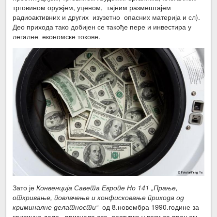
трговином оружјем, уценом, тајним размештајем
радиоактивних и других изузетно опасних материја и сл).
Део прихода тако добијен се такође пере и инвестира у
легалне економске токове.
Зато је
Конвенција Савета Европе Но 141 „Прање,
откривање, повлачење и конфисковање прихода од
криминалне делатности“
од 8.новембра 1990.године за
кривично дело признала све поступке у вези са прањем