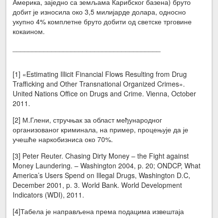
Америка, заједно са земљама Карибског базена) бруто
добит је износила око 3,5 милијарде долара, односно
укупно 4% комплетне бруто добити од светске трговине
кокаином.
______________________________________
[1] «Estimating Illicit Financial Flows Resulting from Drug
Trafficking and Other Transnational Organized Crimes».
United Nations Office on Drugs and Crime. Vienna, October
2011.
[2] М.Глени, стручњак за област међународног
организованог криминала, на пример, процењује да је
учешће наркобизниса око 70%.
[3] Peter Reuter. Chasing Dirty Money – the Fight against
Money Laundering. – Washington 2004, p. 20; ONDCP, What
America’s Users Spend on Illegal Drugs, Washington D.C,
December 2001, p. 3. World Bank. World Development
Indicators (WDI), 2011.
[4]Табела је направљена према подацима извештаја