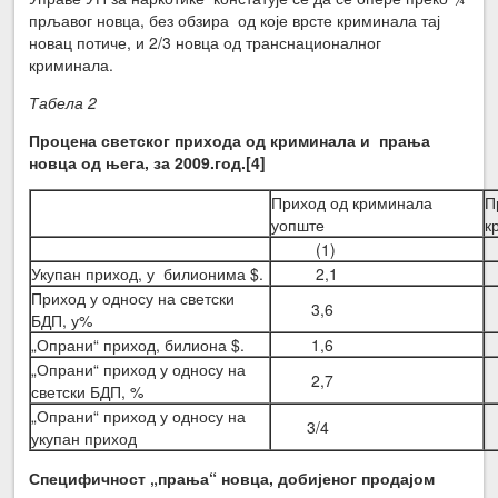
прљавог новца, без обзира од које врсте криминала тај
новац потиче, и 2/3 новца од транснационалног
криминала.
Табела 2
Процена светског прихода од криминала и прања
новца од њега, за 2009.год.
[4]
Приход од криминала
П
уопште
к
(1)
Укупан приход, у билионима $.
2,1
Приход у односу на светски
3,6
БДП, у%
„Опрани“ приход, билиона $.
1,6
„Опрани“ приход у односу на
2,7
светски БДП, %
„Опрани“ приход у односу на
3/4
укупан приход
Специфичност „прања“ новца, добијеног продајом