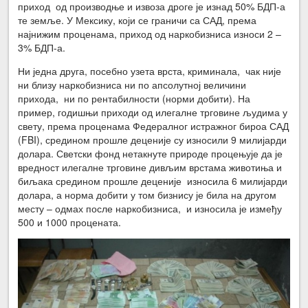
приход од производње и извоза дроге је изнад 50% БДП-а
те земље. У Мексику, који се граничи са САД, према
најнижим проценама, приход од наркобизниса износи 2 –
3% БДП-а.
Ни једна друга, посебно узета врста, криминала, чак није
ни близу наркобизниса ни по апсолутној величини
прихода, ни по рентабилности (норми добити). На
пример, годишњи приходи од илегалне трговине људима у
свету, према проценама Федералног истражног бироа САД
(FBI), средином прошле деценије су износили 9 милијарди
долара. Светски фонд нетакнуте природе процењује да је
вредност илегалне трговине дивљим врстама животиња и
биљака средином прошле деценије износила 6 милијарди
долара, а норма добити у том бизнису је била на другом
месту – одмах после наркобизниса, и износила је између
500 и 1000 процената.