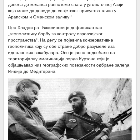
довела до колапса равнотеже снага у југоисточној Азији
која може да доведе до совјетског присуства тачно у
Арапском и Оманском заливу.“
Цео Хладни рат Бжежински је дефинисао као
„геополитичку борбу за контролу евроазијског
пространства“. На делу се појавила конзервативна
геополитика коју су обе стране добро разумеле иза
идеолошких вокабулара. Ово је јасно подсећало на
територијалну имагинацију лорда Курзона који је
објашњавао низ географских повезаности одбране залеђа
Индије до Медитерана.