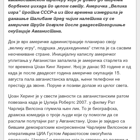
борбеног џихада по целом свету. Америчка „Велика
игра“ против СССР-а из тог времена изнедрила је
данашње талибане пред чијим налетима су се
америчке трупе повукле после двадесетогодишње
окупације Авганистана.
Док је врх америчке администрације планирао своју
„велику игру“, подршка „муџахединима“ стигла је са сасвим
неочекиване стране. Иницијалну капислу америчког
уплитања у Авганистан запалила је америчка старлета из
тог времена Џоан Кинг Херинг. Њој је данас 93 године и од
када је после двадесет година америчке окупације 15.
августа пала авганистанска влада, њени телефони не
престају да звоне. Поруке и позиви долазе из целог света.
Џоан Херинг је у свести јавности са авганистанским ратом
повезана када је Џулија Робертс 2007. у филму Рат
Чарлија Вилсона глумила њен лик. То је биографска,
драмска комедија о троје људи који су помогли да се
распали полутајни рат у Авганистану. Џоан је заједно са
бившим демократским конгресменом Чарлијем Вилсоном и
оперативцем ЦИА Густом Авракотосом омогућила
операцију „Циклон“ и програм који је створен да подржи и