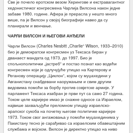
Све је почело еротском везом Херингове и екстравагантног
хедонистичког конгресмена Чарлија Вилсона након једне
забаве 1980. године. Афера је прерасла у нешто много
више, па је Вилсон у својој биографији навео да су
планирали и венчање.
ЧАРЛИ ВИЛСОН И ЊЕГОВИ АНЂЕЛИ
Чарли Вилсон (Charles Nesbitt „Charlie“ Wilson, 1933–2010)
био је демократски конгресмен уз Тексаса биран у
дванаест мандата од 1973. до 1997. Био је
спољнополитички „јастреб“ и постао познат као водећи
конгресмен који је одлучујуће утицао на Картерову и
Реганову операцију „Циклон“, којом су муџахедини у
Авганистану снабдевани наоружањем и свим другим
видовима помоћи за борбу против совјетске армије. У
парламент Тексаса изабран је први пут са само 27 година.
Током целе каријере имао је снажне односе са Израелом,
највише захваљујући преломном утицају израелско-
арапског сукоба на почетку његове политичке каријере
1973. Током свог ангажовања у помоћи муџахединима у
Пакистану тесно је сарађивао са израелским обавештајним
службама и војском. Вилсон је директно утицао на ниво