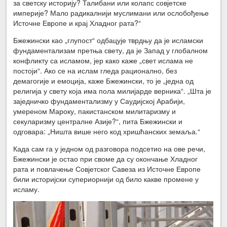
за светску историју? Талибани или колапс совјетске
империје? Мало радикалнији муслимани или ослобођење
Источне Европе и крај Хладног рата?“
Бжежински као „глупост“ одбацује тврдњу да је исламски
фундаментализам претња свету, да је Запад у глобалном
конфликту са исламом, јер како каже „свет ислама не
постоји“. Ако се на ислам гледа рационално, без
демагогије и емоција, каже Бжежински, то је „једна од
религија у свету која има пола милијарде верника“. „Шта је
заједничко фундаментализму у Саудијској Арабији,
умереном Мароку, пакистанском милитаризму и
секуларизму централне Азије?“, пита Бжежински и
одговара: „Ништа више него код хришћанских земаља.“
Када сам га у једном од разговора подсетио на ове речи,
Бжежински је остао при своме да су окончање Хладног
рата и повлачење Совјетског Савеза из Источне Европе
били историјски супериорнији од било какве промене у
исламу.