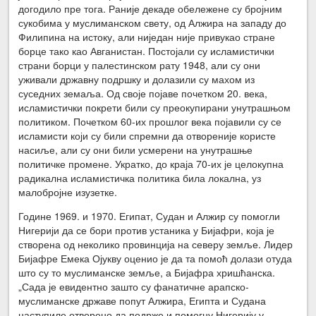
догодило пре тога. Раније декаде обележене су бројним
сукобима у муслиманском свету, од Алжира на западу до
Филипина на истоку, али ниједан није привукао стране
борце тако као Авганистан. Постојали су исламистички
страни борци у палестинском рату 1948, али су они
уживали државну подршку и долазили су махом из
суседних земаља. Од своје појаве почетком 20. века,
исламистички покрети били су преокупирани унутрашњом
политиком. Почетком 60-их прошлог века појавили су се
исламисти који су били спремни да отвореније користе
насиље, али су они били усмерени на унутрашње
политичке промене. Укратко, до краја 70-их је целокупна
радикална исламистичка политика била локална, уз
малобројне изузетке.
Године 1969. и 1970. Египат, Судан и Алжир су помогли
Нигерији да се бори против устаника у Бијафри, која је
створена од неколико провинција на северу земље. Лидер
Бијафре Емека Ојукву оценио је да та помоћ долази отуда
што су то муслиманске земље, а Бијафра хришћанска.
„Сада је евидентно зашто су фанатичне арапско-
муслиманске државе попут Алжира, Египта и Судана
наступиле отворено да подрже и помогну Нигерију у