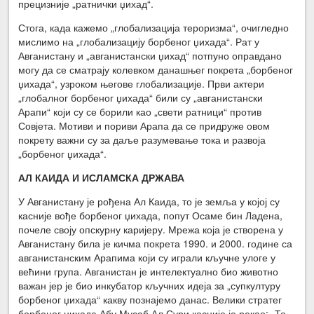
прецизније „ратнички џихад“.
Стога, када кажемо „глобализација тероризма“, очигледно
мислимо на „глобализацију борбеног џихада“. Рат у
Авганистану и „авганистански џихад“ потпуно оправдано
могу да се сматрају колевком данашњег покрета „борбеног
џихада“, узроком његове глобализације. Први актери
„глобалног борбеног џихада“ били су „авганистански
Арапи“ који су се борили као „свети ратници“ против
Совјета. Мотиви и пориви Арапа да се придруже овом
покрету важни су за даље разумевање тока и развоја
„борбеног џихада“.
АЛ КАИДА И ИСЛАМСКА ДРЖАВА
У Авганистану је рођена Ал Каида, то је земља у којој су
касније вође борбеног џихада, попут Осаме бин Ладена,
почеле своју опскурну каријеру. Мрежа која је створена у
Авганистану била је кичма покрета 1990. и 2000. године са
авганистанским Арапима који су играли кључне улоге у
већини група. Авганистан је интелектуално био животно
важан јер је био инкубатор кључних идеја за „супкултуру
борбеног џихада“ какву познајемо данас. Велики стратег
борбеног џихада Абу Мусаб Ал Сури касније је рекао: „То