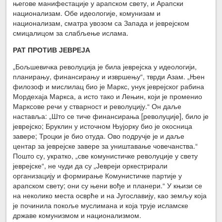
његове манифестације у арапском свету, и Арапски
национализам. Обе идеологије, комунизам и
национализам, сматра увозом са Запада и јеврејском
смицалицом за слабљење ислама.
РАТ ПРОТИВ ЈЕВРЕЈА
„Бољшевичка револуција је била јеврејска у идеологији,
планирању, финансирању и извршењу“, тврди Азам. „Њен
филозоф и мислилац био је Маркс, унук јеврејског рабина
Мордехаја Маркса, а исто тако и Лењин, који је променио
Марксове речи у стварност и револуцију.“ Он даље
наставља: „Што се тиче финансирања [револуције], било је
јеврејско; Бруклин у источном Њујорку био је окосница
завере; Троцки је био отуда. Ово подручје је и даље
центар за јеврејске завере за уништавање човечанства.“
Пошто су, укратко, „све комунистичке револуције у свету
јеврејске“, не чуди да су „Јевреји оркестрирали
организацију и формирање Комунистичке партије у
арапском свету; они су њени вође и планери.“ У књизи се
на неколико места осврће и на Југославију, као земљу која
је починила покоље муслимана и која трује исламске
државе комунизмом и национализмом.