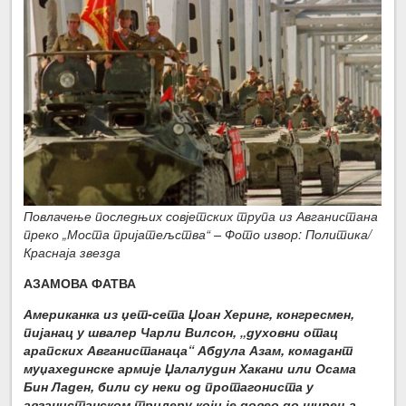
Повлачење последњих совјетских трупа из Авганистана
преко „Моста пријатељства“ – Фото извор: Политика/
Краснаја звезда
АЗАМОВА ФАТВА
Американка из џет-сета Џоан Херинг, конгресмен,
пијанац у швалер Чарли Вилсон, „духовни отац
арапских Авганистанаца“ Абдула Азам, комадант
муџахединске армије Џалалудин Хакани или Осама
Бин Ладен, били су неки од протагониста у
авганистанском трилеру који је довео до ширења