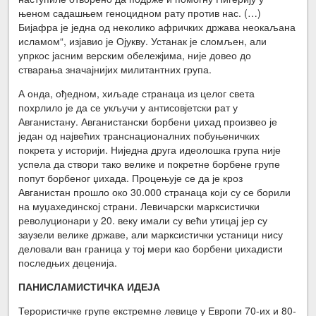
њеном садашњем геноцидном рату против нас. (…)
Бијафра је једна од неколико афричких држава неокаљана
исламом“, изјавио је Ојукву. Устанак је сломљен, али
упркос јасним верским обележјима, није довео до
стварања значајнијих милитантних група.
А онда, ођедном, хиљаде странаца из целог света
похрлило је да се укључи у антисовјетски рат у
Авганистану. Авганистански борбени џихад произвео је
један од највећих транснационалних побуњеничких
покрета у историји. Ниједна друга идеолошка група није
успела да створи тако велике и покретне борбене групе
попут борбеног џихада. Процењује се да је кроз
Авганистан прошло око 30.000 странаца који су се борили
на муџахединској страни. Левичарски марксистички
револуционари у 20. веку имали су већи утицај јер су
заузели велике државе, али марксистички устаници нису
деловали ван граница у тој мери као борбени џихадисти
последњих деценија.
ПАНИСЛАМИСТИЧКА ИДЕЈА
Терористичке групе екстремне левице у Европи 70-их и 80-