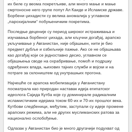
их биле су веома покретљиве, али много мање и мање
смртоносне него групе попут Ал Каиде и Исламске државе.
Борбени џихадисти су велика аномалија у углавном
„парохијалним“ побуњеничким покретима.
Последње деценије су период широког истраживања и
изучавања борбеног џихада, али кључни догађај, арапско
укључивање у Авганистан, није објашњен, нити је био
предмет дубље и озбиљније пажње. Ако се не објашњава
као догађај који се једноставно десио, углавном се
објашњења своде на охрабривање, помоћ и подршку
одређених влада, њихових тајних служби и војски и на
потраге за склоништем од унутрашњих прогона.
Најчешће се арапска мобилизација у Авганистану
посматрала као природан наставак идеја египатског
идеолога Сајида Кутба које су доминирале радикалним
исламистичким идејама током 60-их и 70-их прошлог века.
Кутбови следбеници, међутим, заступали су идеје промене
арапских режима, али не других муслиманских ратова за
национално ослобођење.
Одлазак у Авганистан био је много другачији подухват од