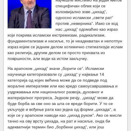
специфичан облик који се
колоквијално зове „џихад“,
односно исламски „свети рат“
против „неверника“. Иако се код
нас „џихад“ одомаћио као израз
који покрива исламски екстремизам, радикализам,
фундаментализам и насиље, то је неадекватан и непотпун
израз којим се једним делом хотимично стигматизује ислам
као религија, другим делом се просто прихвата из
површности, али води ка истом закључку.
На арапском „џихад“ значи „борити се“. Исламски
научници категоризовали су „џихад“ у најмање 14
категорија од којих већина може да се подведе под
моралне императиве или као кредо самоусавршавања и
уздржавања или националног развоја, духовног и
материјалног прогреса. Једном речју, „џихад“ може да
буде борба за све оно за шта се вреди борити. У то се
укључује и вођење рата као једна од форми „џихада“, а
који се у арапском наводи као „џихад руком“. Ако се мисли
тачно на ову врсту џихада, на рат и насиље, онда би
адекватнији термин био „борбени џихад“, или још