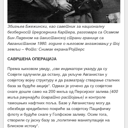
Збигњев Бжежински, као саветник за националну
безбедност председника Картера,
разговара са Осамом
Бин Ладеном на пакистанској страни границе са
Авганистаном 1980. године о његовом ангажовању у тој
земљи – Фото: Снимак
екрана/Ројтерс
САВРШЕНА ОПЕРАЦИЈА
Према њиховом увиду, „сви индикатори указују да су
Совјети одлучили да остану, да укључе Авганистан у
совјетску војну структуру и да разматрају стварање сталних
база за будуће акције“. Одмах је уочено да су совјетске
снаге дошле само на 200 миља од Персијског залива
(400
миља рачунајући повратно растојање)
и контроле
тамошњих нафтних поља. Базе у Авганистану могу да
обезбеде кредибилно покриће за совјетску Пацифичку
флоту и будуће снаге у Голфском заливу. Осим тога,
створили су јасну базу за „политичке манипулације на
Блиском истоку“.