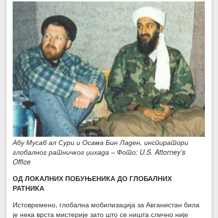
Абу Мусаб ал Сури и Осама Бин Ладен, инспиратори
глобалног ратничког џихада – Фото: U.S. Attorney’s
Office
ОД ЛОКАЛНИХ ПОБУЊЕНИКА ДО ГЛОБАЛНИХ
РАТНИКА
Истовремено, глобална мобилизација за Авганистан била
је нека врста мистерије зато што се ништа слично није