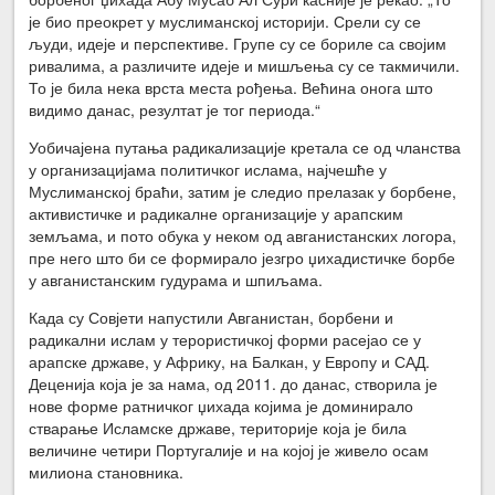
је био преокрет у муслиманској историји. Срели су се
људи, идеје и перспективе. Групе су се бориле са својим
ривалима, а различите идеје и мишљења су се такмичили.
То је била нека врста места рођења. Већина онога што
видимо данас, резултат је тог периода.“
Уобичајена путања радикализације кретала се од чланства
у организацијама политичког ислама, најчешће у
Муслиманској браћи, затим је следио прелазак у борбене,
активистичке и радикалне организације у арапским
земљама, и пото обука у неком од авганистанских логора,
пре него што би се формирало језгро џихадистичке борбе
у авганистанским гудурама и шпиљама.
Када су Совјети напустили Авганистан, борбени и
радикални ислам у терористичкој форми расејао се у
арапске државе, у Африку, на Балкан, у Европу и САД.
Деценија која је за нама, од 2011. до данас, створила је
нове форме ратничког џихада којима је доминирало
стварање Исламске државе, територије која је била
величине четири Португалије и на којој је живело осам
милиона становника.