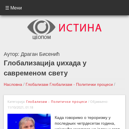
☰ Мени
Аутор:
Драган Бисенић
Глобализација џихада у
савременом свету
Насловна
/
Глобализам
Глобализам - Политички процеси
/
Глобализација џихада у савременом свету
Категорија:
Глобализам - Политички процеси
/
Објављено:
←Претходна вест
Следећа вест →
11/10/2021, 01:18
Када говоримо о тероризму у
последњих четрдесетак година,
најчешће мислимо на један његов