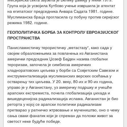
Група која је усвојила Кутбово учење извршила је атентат
на египатског председника Анвара Садата 1981. године.
Муслиманска брац́а прогласила су побуну против сиријског
режима 1982. године.
ГЕОПОЛИТИЧКА БОРБА ЗА КОНТРОЛУ ЕВРОАЗИЈСКОГ
ПРОСТРАНСТВА
Панисламистичку терористичку „метастазу“, како сада у
својим образложењима за повлачења из Авганистана
амерички председник Џозеф Бајден назива глобални
тероризам, започела је симбиоза америчких
хладноратовских циљева у борби са Совјетским Савезом и
инструментализација муслиманских верских осећања у
остварењу тих циљева. У 20. веку, 80-их и 90-их година,
управо је у Авганистану, уз америчку подршку и учешће
арапских екстремиста, почела глобализација џихада и
вишедеценијска радикализација ислама. Авганистан је био
реторта у којој се арапски политички радикализам
претварао у ратничко жтрвовање и мучеништво, оно о чему
сања сваки фанатик који је спреман да положи живот за
светост неке будуће победе.