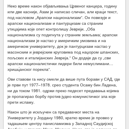
Неко време након објављивања Црвеног канцера, годину
или две касније, Азам је написао сличан, али крац́и текст,
под насловом „Арапски национализам“. Он повезује и
арапски национализам и пантурцизам са страним
утицајима које опет контролишу Јевреји. „Оба
национализма су подигнута у страним земљама; арапски
национализам је настао у америчким умовима и на
америчком универзитету, док је пантурцизам настао у
масонским и јеврејским круговима под наџором шпанских,
пољских и италијанских Јевреја.“ Он додаје да су „сви
арапски националистички лидери били немуслимани…
хришц́анског порекла“.
Ови ставови га нису омели да више пута борави у САД, где
је први пут 1977–1978. срео студента Осаму бин Ладена,
ни да током 1981. одржи преко педесет предавања којима
је пропагирао борбу против јудео-комунистичког зла које
прети исламу.
Након што је искључен са предавачког места на
Универзитету у Јордану 1980, кратко време је провео у
тадашњем центру панисламизма у Западној Саудијској
Арабији, у троуглу Мека–Медина–Џеда, где је одлучио да