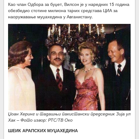
Као члан Одбора за буџет, Вилсон је у наредних 15 година
обезбедио стотине милиона тајних средстава ЦИА за
наоружавање муџахедина у Авганистану.
Џоан Херинг и тадашњи пакистански председник Зија ул
Хак – Фото извор: РТС/ТВ Око
ШЕИК АРАПСКИХ МУЏАХЕДИНА