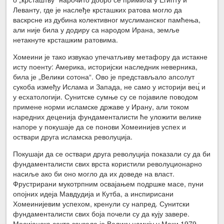
Леванту, где је наслеђе крсташких ратова могло да
васкрсне из дубина колективног муслиманског памћења,
али није била у додиру са народом Ирана, земље
нетакнуте крсташким ратовима.
Хомеини је тако извукао упечатљиву метафору да истакне
исту поенту: Америка, историјски наследник неверника,
била је „Велики сотона“. Ово је представљало апсолут
сукоба између Ислама и Запада, не само у историји вец́ и
у есхатологији. Сунитске сумње су се појавиле поводом
примене норми исламске државе у Ирану, али током
наредних деценија фундаменталисти ће уложити велике
напоре у покушаје да се понови Хомеинијев успех и
оствари друга исламска револуција.
Покушаји да се оствари друга револуција показали су да би
фундаменталисти свих врста користили револуционарно
насиље ако би оно могло да их доведе на власт.
Фрустрирани мукотрпним освајањем подршке масе, пуни
опојних идеја Мавдудија и Кутба, а инспирисани
Хомеинијевим успехом, кренули су напред. Сунитски
фундаменталисти свих боја почели су да кују завере.
Месијанска секта заузела је Велику џамију у Меки 1979.