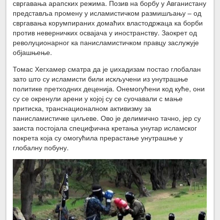
свргавања арапских режима. Позив на борбу у Авганистану
представља промену у исламистичком размишљању – од
свргавања корумпираних домаћих властодржаца ка борби
против неверничких освајача у иностранству. Заокрет од
револуционарног ка панисламистичком правцу заслужује
објашњење.
Томас Хегхамер сматра да је џихадизам постао глобалан
зато што су исламисти били искључени из унутрашње
политике претходних деценија. Онемогућени код куће, они
су се окренули арени у којој су се суочавали с мање
притиска, транснационалном активизму за
панисламистичке циљеве. Ово је делимично тачно, јер су
заиста постојала специфична кретања унутар исламског
покрета која су омогућила прерастање унутрашње у
глобалну побуну.