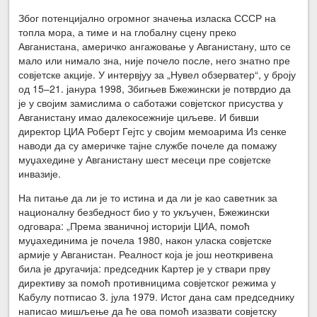
Због потенцијално огромног значења изласка СССР на
топла мора, а тиме и на глобалну сцену преко
Авганистана, америчко ангажовање у Авганистану, што се
мало или нимало зна, није почело после, него знатно пре
совјетске акције. У интервјуу за „Нувел обзерватер“, у броју
од 15–21. јанура 1998, Збигњев Бжежински је потврдио да
је у својим замислима о саботажи совјетског присуства у
Авганистану имао далекосежније циљеве. И бивши
директор ЦИА Роберт Гејтс у својим мемоарима Из сенке
наводи да су америчке тајне службе почеле да помажу
муџахедине у Авганистану шест месеци пре совјетске
инвазије.
На питање да ли је то истина и да ли је као саветник за
националну безбедност био у то укључен, Бжежински
одговара: „Према званичној историји ЦИА, помоћ
муџахединима је почела 1980, након уласка совјетске
армије у Авганистан. Реалност која је још неоткривена
била је другачија: председник Картер је у ствари прву
директиву за помоћ противницима совјетског режима у
Кабулу потписао 3. јула 1979. Истог дана сам председнику
написао мишљење да ће ова помоћ изазвати совјетску