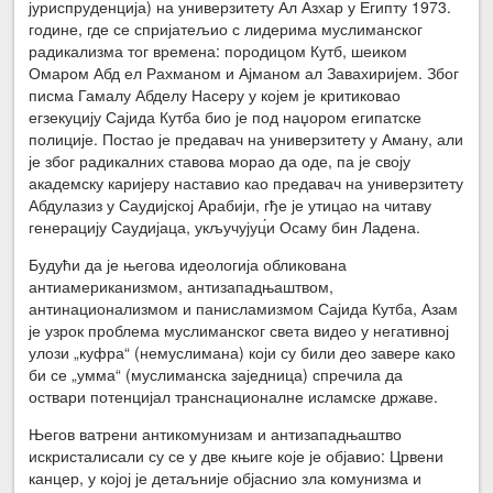
јуриспруденција) на универзитету Ал Азхар у Египту 1973.
године, где се спријатељио с лидерима муслиманског
радикализма тог времена: породицом Кутб, шеиком
Омаром Абд ел Рахманом и Ајманом ал Завахиријем. Због
писма Гамалу Абделу Насеру у којем је критиковао
егзекуцију Сајида Кутба био је под наџором египатске
полиције. Постао је предавач на универзитету у Аману, али
је због радикалних ставова морао да оде, па је своју
академску каријеру наставио као предавач на универзитету
Абдулазиз у Саудијској Арабији, гђе је утицао на читаву
генерацију Саудијаца, укључујуц́и Осаму бин Ладена.
Будући да је његова идеологија обликована
антиамериканизмом, антизападњаштвом,
антинационализмом и панисламизмом Сајида Кутба, Азам
је узрок проблема муслиманског света видео у негативној
улози „куфра“ (немуслимана) који су били део завере како
би се „умма“ (муслиманска заједница) спречила да
оствари потенцијал транснационалне исламске државе.
Његов ватрени антикомунизам и антизападњаштво
искристалисали су се у две књиге које је објавио: Црвени
канцер, у којој је детаљније објаснио зла комунизма и