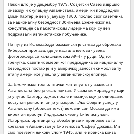
Након што је у децембру 1979. Совјетски Савез извршио
инвазију и окупацију Авганистана, амерички председник
Џими Картер је већ у јануару 1980. послао свог саветника
за националну безбедност Збигњева Бжежинског на
консултације са пакистанским лидерима који су већ
подржавали авганистанске побуњенике.
На путу из Исламабада Бжежински је стигао до обронака
Киберског пролаза, где је настала његова чувена
фотографија са калашњиковом АК-47 у руци. Од тог
тренутка, саветник америчког председника за националну
безбедност постао је и у америчкој јавности симбол за ту
етапу америчког учешћа у авганистанској епопеји.
За Бжежинског геополитички континуитет у важности
Авганистана био је експлицитан. У свом меморандуму који
је упутио Картеру одмах после инвазије, који је однедавно
доступан јавности, он је упозорио: „Ако Совјети успеју у
Авганистану (обрисан текст) вековни сан Москве да има
директан приступ Индијском океану биће испуњен.
Историјски, Британци су обезбеђивали препреке за то
кретање и Авганистан је био њихова ‘бафер’ држава. Ми
смо преузели њихову улогу 1945, али је иранска криза