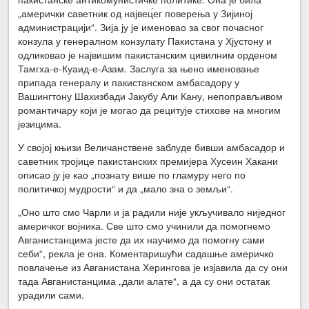
„амерички саветник од највец́ег поверења у Зијиној
администрацији“. Зија ју је именовао за свог почасног
конзула у генералном конзулату Пакистана у Хјустону и
одликовао је највишим пакистанским цивилним орденом
Тамгха-е-Куаид-е-Азам. Заслуга за њено именовање
припада генералу и пакистанском амбасадору у
Вашингтону Шахизбади Јакубу Али Кану, непоправљивом
романтичару који је могао да рецитује стихове на многим
језицима.
У својој књизи Величанствене заблуде бивши амбасадор и
саветник тројице пакистанских премијера Хусеин Хакани
описао ју је као „познату више по гламуру него по
политичкој мудрости“ и да „мало зна о земљи“.
„Оно што смо Чарли и ја радили није укључивало ниједног
америчког војника. Све што смо учинили да помогнемо
Авганистанцима јесте да их научимо да помогну сами
себи“, рекла је она. Коментаришући садашње америчко
повлачење из Авганистана Херингова је изјавила да су они
тада Авганистанцима „дали алате“, а да су они остатак
урадили сами.