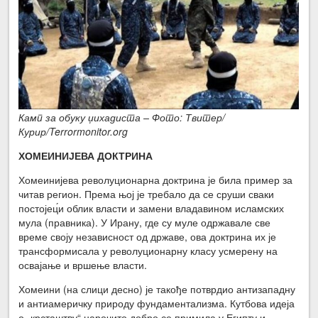
Камп за обуку џихадиста – Фото: Твитер/
Курир/Terrormonitor.org
ХОМЕИНИЈЕВА ДОКТРИНА
Хомеинијева револуционарна доктрина је била пример за
читав регион. Према њој је требало да се сруши сваки
постојец́и облик власти и замени владавином исламских
мула (правника). У Ирану, где су муле одржавале све
време своју независност од државе, ова доктрина их је
трансформисала у револуционарну класу усмерену на
освајање и вршење власти.
Хомеини (на слици десно) је такође потврдио антизападну
и антиамеричку природу фундаментализма. Кутбова идеја
о „крсташтву“ нарочито добро се примила у Египту и