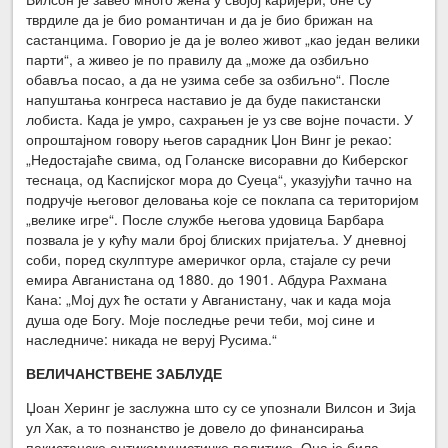
тврдиле да је био романтичан и да је био брижан на
састанцима. Говорио је да је волео живот „као један велики
парти“, а живео је по правилу да „може да озбиљно
обавља посао, а да не узима себе за озбиљно“. После
напуштања конгреса наставио је да буде пакистански
лобиста. Када је умро, сахрањен је уз све војне почасти. У
опроштајном говору његов сарадник Џон Винг је рекао:
„Недостајаће свима, од Голанске висоравни до Киберског
теснаца, од Каспијског мора до Суеца“, указујући тачно на
подручје његовог деловања које се поклапа са територијом
„велике игре“. После службе његова удовица Барбара
позвала је у кућу мали број блиских пријатеља. У дневној
соби, поред скулптуре америчког орла, стајале су речи
емира Авганистана од 1880. до 1901. Абдура Рахмана
Кана: „Мој дух ће остати у Авганистану, чак и када моја
душа оде Богу. Моје последње речи теби, мој сине и
наследниче: никада не веруј Русима.“
ВЕЛИЧАНСТВЕНЕ ЗАБЛУДЕ
Џоан Херинг је заслужна што су се упознали Вилсон и Зија
ул Хак, а то познанство је довело до финансирања
пакистанске антикомунистичке политике. Она је била