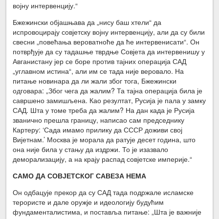
војну интервенцију.“
Бжежински објашњава да „нису баш хтели“ да
испровоцирају совјетску војну интервенцију, али да су били
свесни „повећања вероватноће да ће интервенисати“. Он
потврђује да су тадашње тврдње Совјета да интервенишу у
Авганистану јер се боре против тајних операција САД
„углавном истина“, али им се тада није веровало. На
питање новинара да ли жали због тога, Бжежински
одговара: „Због чега да жалим? Та тајна операција била је
савршено замишљена. Као резултат, Русија је пала у замку
САД. Шта у томе треба да жалим? На дан када је Русија
званично прешла границу, написао сам председнику
Картеру: ‘Сада имамо прилику да СССР доживи свој
Вијетнам.’ Москва је морала да ратује десет година, што
она није била у стању да издржи. То је изазвало
деморализацију, а на крају распад совјетске империје.“
САМО ДА СОВЈЕТСКОГ САВЕЗА НЕМА
Он одбацује прекор да су САД тада подржале исламске
терористе и дале оружје и идеологију будућим
фундаменталистима, и поставља питање: „Шта је важније