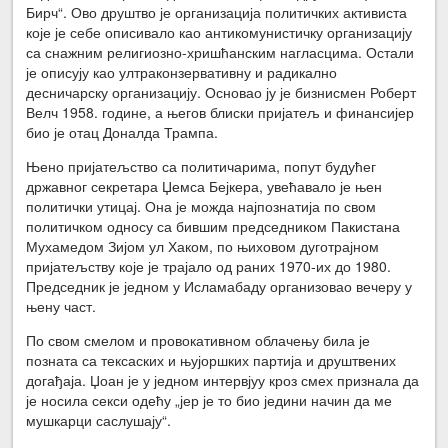
Бирч“. Ово друштво је организација политичких активиста
које је себе описивало као антикомунистичку организацију
са снажним религиозно-хришћанским нагласцима. Остали
је описују као ултраконзервативну и радикално
десничарску организацију. Основао ју је бизнисмен Роберт
Велч 1958. године, а његов блиски пријатељ и финансијер
био је отац Доналда Трампа.
Њено пријатељство са политичарима, попут будућег
државног секретара Џемса Бејкера, увећавало је њен
политички утицај. Она је можда најпознатија по свом
политичком односу са бившим председником Пакистана
Мухамедом Зијом ул Хаком, по њиховом дуготрајном
пријатељству које је трајало од раних 1970-их до 1980.
Председник је једном у Исламабаду организовао вечеру у
њену част.
По свом смелом и провокативном облачењу била је
позната са тексаских и њујоршких партија и друштвених
догађаја. Џоан је у једном интервјуу кроз смех признала да
је носила секси одећу „јер је то био једини начин да ме
мушкарци саслушају“.