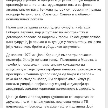
организује авганистанске муџахедине током совјетско-
авганистанског рата. Њихови напори су променили правац
историје Авганистана, Совјетског Савеза и глобалног
исламистичког покрета.
Након што се удала за свог другог супруга, нафташа
Роберта Херинга, пар је путовао по иностранству и
договарао послове са нафтом и гасом. Током дугих летова
њен супруг јој је причао о ситуацији у Авганистану, износио
јој је чињенице, бројке и убедљиве аргументе.
До касних 1970-их Џоан Херинг је имала три почасна
положаја: била је почасни конзул Пакистана и Марока, а
такође је помагала и пакистанским сељацима да
модернизују своје ручно израђене занатске производе – од
простирки и тканина до производа од бакра и сребра –
како би се свидели западним потрошачима. Успут је
позвала утицајне пријатеље у модној индустрији да
дизајнирају хаљине користец́и пакистанске материјале.
Џоан је била и припадница хјустонског конзервативног
друштва, политички активиста, пословна жена и ТВ
водитељка – производ тексаске нафте и друштва „Џон