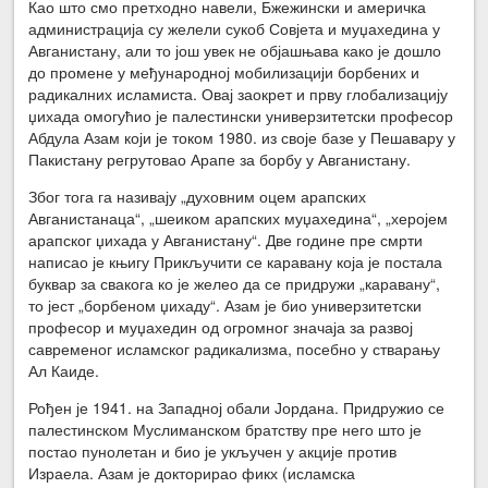
Као што смо претходно навели, Бжежински и америчка
администрација су желели сукоб Совјета и муџахедина у
Авганистану, али то још увек не објашњава како је дошло
до промене у међународној мобилизацији борбених и
радикалних исламиста. Овај заокрет и прву глобализацију
џихада омогућио је палестински универзитетски професор
Абдула Азам који је током 1980. из своје базе у Пешавару у
Пакистану регрутовао Арапе за борбу у Авганистану.
Због тога га називају „духовним оцем арапских
Авганистанаца“, „шеиком арапских муџахедина“, „херојем
арапског џихада у Авганистану“. Две године пре смрти
написао је књигу Прикључити се каравану која је постала
буквар за свакога ко је желео да се придружи „каравану“,
то јест „борбеном џихаду“. Азам је био универзитетски
професор и муџахедин од огромног значаја за развој
савременог исламског радикализма, посебно у стварању
Ал Каиде.
Рођен је 1941. на Западној обали Јордана. Придружио се
палестинском Муслиманском братству пре него што је
постао пунолетан и био је укључен у акције против
Израела. Азам је докторирао фикх (исламска