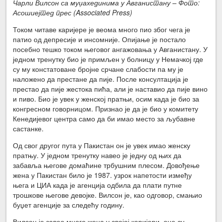
Чарли Вилсон са муџахединима у Авганистану – Фото:
Асошиејтед прес (Associated Press)
Током читаве каријере је веома много пио због чега је
патио од депресије и инсомније. Опијање је постало
посебно тешко током његовог ангажовања у Авганистану. У
једном тренутку био је примљен у болницу у Немачкој где
су му констатоване бројне срчане слабости па му је
наложено да престане да пије. После консултација је
престао да пије жестока пића, али је наставио да пије вино
и пиво. Био је увек у женској пратњи, осим када је био за
конгресном говорницом. Признао је да је био у комитету
Кенедијевог центра само да би имао место за љубавне
састанке.
Од свог другог пута у Пакистан он је увек имао женску
пратњу. У једном тренутку навео је једну од њих да
забавља његове домаћине трбушним плесом. Довођење
жена у Пакистан било је 1987. узрок напетости између
њега и ЦИА када је агенција одбила да плати путне
трошкове његове девојке. Вилсон је, као одговор, смањио
буџет агенције за следећу годину.
Вилсон је завео много жена у својој каријери, оне су