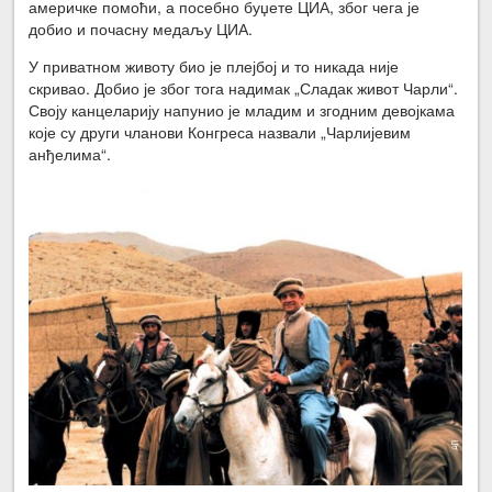
америчке помоћи, а посебно буџете ЦИА, због чега је
добио и почасну медаљу ЦИА.
У приватном животу био је плејбој и то никада није
скривао. Добио је због тога надимак „Сладак живот Чарли“.
Своју канцеларију напунио је младим и згодним девојкама
које су други чланови Конгреса назвали „Чарлијевим
анђелима“.