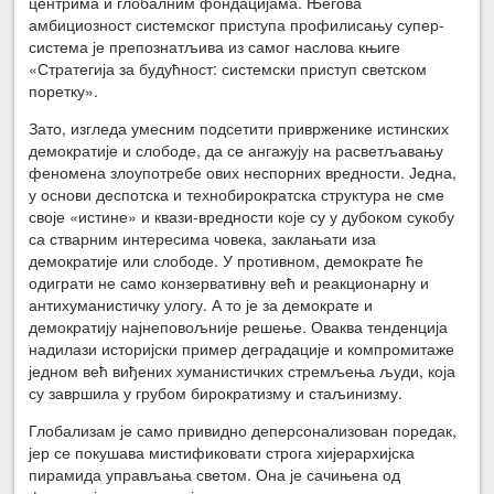
центрима и глобалним фондацијама. Његова
амбициозност системског приступа профилисању супер-
система је препознатљива из самог наслова књиге
«Стратегија за будућност: системски приступ светском
поретку».
Зато, изгледа умесним подсетити приврженике истинских
демократије и слободе, да се ангажују на расветљавању
феномена злоупотребе ових неспорних вредности. Једна,
у основи деспотска и технобирократска структура не сме
своје «истине» и квази-вредности које су у дубоком сукобу
са стварним интересима човека, заклањати иза
демократије или слободе. У противном, демократе ће
одиграти не само конзервативну већ и реакционарну и
антихуманистичку улогу. А то је за демократе и
демократију најнеповољније решење. Оваква тенденција
надилази историјски пример деградације и компромитаже
једном већ виђених хуманистичких стремљења људи, која
су завршила у грубом бирократизму и стаљинизму.
Глобализам је само привидно деперсонализован поредак,
јер се покушава мистификовати строга хијерархијска
пирамида управљања светом. Она је сачињена од