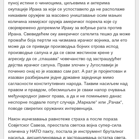
пуној истини о чиниоцима, циљевима и актерима
окупације Ирака за који се успоставило да не располаже
никаквим оружјем за масовно уништавање осим мањих
количина хемијског оружја америчког порекла које су
својевремено допремили Ираку за вођење рата против
Ирана. Свевидећем оку америчког сателита тешко да може
промаћи боја пертли на чизмама ирачког војника, али ето
може да се привиди производња бојних отрова испод
производње сапуна и да се свом жестином крене у
агресију да се „спашава“ човечанство од застрашујућег
дејства ирачког сапуна. Прави злочин у Југославији је
починио онај ко је изазвао сам рат. А рат је пројектован и
изазван разбијањем једне државне заједнице мимо
сагласности конститутивних народа. Таквим насиљем над
правом и правдом, обесмишљен је сваки напор очувања
међународног јавног права, а да и не помињемо данас
неспорне подвале попут случаја „Маркале“ или „Рачак“,
поводе свирепих оружаних интервенција.
Након ишчезавања равнотеже страха а после пораза
Совјетског Савеза, преостала светска војна супер-сила
оличена у НАТО пакту, постала је инструмент бруталног
насиља, дисциплиновања и застрашивања остатка света.