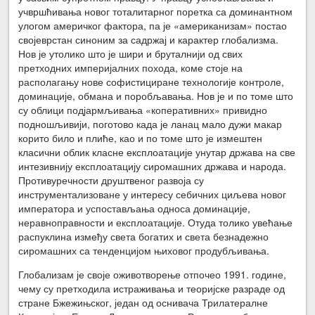
учвршћивања новог тоталитарног поретка са доминантном
улогом америчког фактора, па је «американизам» постао
својеврстан синоним за садржај и карактер глобализма.
Нов је утолико што је шири и бруталнији од свих
претходних империјалних похода, коме стоје на
располагању нове софистициране технологије контроле,
доминације, обмана и поробљавања. Нов је и по томе што
су облици подјармљивања «коперативних» привидно
подношљивији, поготово када је ланац мало дужи макар
корито било и плиће, као и по томе што је измештен
класични облик класне експлоатације унутар држава на све
интезивнију експлоатацију сиромашних држава и народа.
Противуречности друштвеног развоја су
инструментализоване у интересу себичних циљева новог
императора и успостављања односа доминације,
неравноправности и експлоатације. Отуда толико увећање
распуклина између света богатих и света безнадежно
сиромашних са тенденцијом њиховог продубљивања.
Глобализам је своје оживотворење отпочео 1991. године,
чему су претходила истраживања и теоријске разраде од
стране Бжежињског, један од оснивача Трилатералне