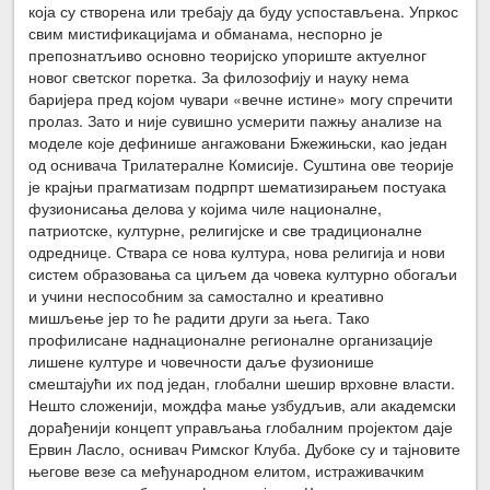
која су створена или требају да буду успостављена. Упркос
свим мистификацијама и обманама, неспорно је
препознатљиво основно теоријско упориште актуелног
новог светског поретка. За филозофију и науку нема
баријера пред којом чувари «вечне истине» могу спречити
пролаз. Зато и није сувишно усмерити пажњу анализе на
моделе које дефинише ангажовани Бжежињски, као један
од оснивача Трилатералне Комисије. Суштина ове теорије
је крајњи прагматизам подрпрт шематизирањем постуака
фузионисања делова у којима чиле националне,
патриотске, културне, религијске и све традиционалне
одреднице. Ствара се нова култура, нова религија и нови
систем образовања са циљем да човека културно обогаљи
и учини неспособним за самостално и креативно
мишљење јер то ће радити други за њега. Тако
профилисане наднационалне регионалне организације
лишене културе и човечности даље фузионише
смештајући их под један, глобални шешир врховне власти.
Нешто сложенији, мождфа мање узбудљив, али академски
дорађенији концепт управљања глобалним пројектом даје
Ервин Ласло, оснивач Римског Клуба. Дубоке су и тајновите
његове везе са међународном елитом, истраживачким