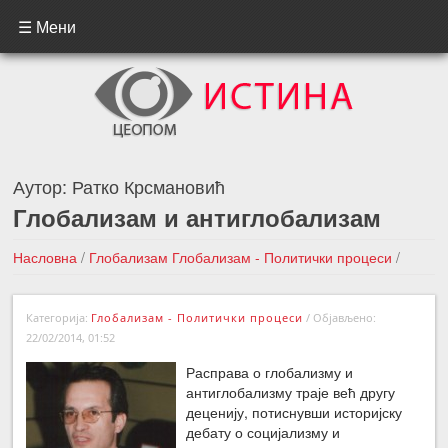
☰ Мени
Аутор:
Ратко Крсмановић
Глобализам и антиглобализам
Насловна
/
Глобализам
Глобализам - Политички процеси
/
Глобализам и антиглобализам
Категорија:
Глобализам - Политички процеси
/
Објављено:
←Претходна вест
Следећа вест →
22/02/2014, 01:52
Расправа о глобализму и
антиглобализму траје већ другу
деценију, потиснувши историјску
дебату о социјализму и