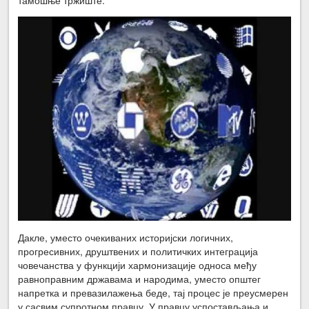
Дакле, уместо очекиваних историјски логичних,
прогресивних, друштвених и политичких интеграција
човечанства у функцији хармонизације односа међу
равноправним државама и народима, уместо општег
напретка и превазилажења беде, тај процес је преусмерен
у сасвим супротном правцу. У правцу успостављања и