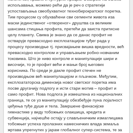
испољавања, можемо рећи да је реч о стратегији
успостављања свеобухватног технобирократског поретка.
Тим процесом су обухваћени сви сегменти живота иза
маски јединственог «отвореног» друштва са великим
шансама стицања профита, претећи да заиста притисне
целу планету. Свима је знано да се данас профит не
остварује превасходно експлоатацијом туђег рада у
процесу производње тј. присвајањем вишка вредности, већ
превасходно контролом и управљањем робно-новчаним
токовима. Што је ниво контроле и манипулације шири и
височији, то је профит већи и мањи број његових
корисника. По среди је дакле профит стечен не
производњом већ манипулацијом и пљачком. Међутим,
експлоататорска димензија новог светског поретка има
посве другачију подлогу и исти стари мотив – профит и
само профит. Нова подлога је измештена из националних
граница, те се уз манипулацију обезбеђује пуна лојалност
цеђења туђе душе и тела. Замршене финасијске
гимнастике у виду тобожњих олакшица, кредита и
субвенција, најчешће остају у слављеничким измаглицама
тобожњег успеха пролазних намесничких влада земаља
жртава упрегнутих у јарам глобалног супер-система, те за