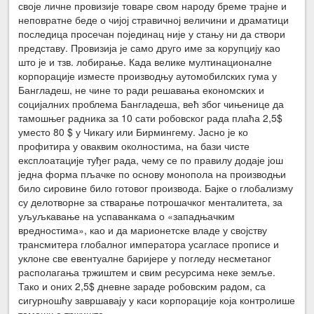
своје личне провизије товаре свом народу бреме трајне и
неповратне беде о чијој стравичној величини и драматици
последица просечан појединац није у стању ни да створи
представу. Провизија је само друго име за корупцију као
што је и тзв. лобирање. Када велике мултинационалне
корпорације изместе производњу аутомобилских гума у
Бангладеш, не чине то ради решавања економских и
социјалних проблема Бангладеша, већ због чињенице да
тамошњег радника за 10 сати робовског рада плаћа 2,5$
уместо 80 $ у Чикагу или Бирмингему. Јасно је ко
профитира у оваквим околностима, на бази чисте
експлоатације туђег рада, чему се по правилу додаје још
једна форма пљачке по основу монопола на производњи
било сировине било готовог производа. Бајке о глобализму
су делотворне за стварање потрошачког менталитета, за
уљуљкавање на успаванкама о «западњачким
вредностима», као и да марионетске владе у својству
трансмитера глобалног императора усагласе прописе и
уклоне све евентуалне баријере у погледу несметаног
располагања тржиштем и свим ресурсима неке земље.
Тако и оних 2,5$ дневне зараде робовским радом, са
сигурношћу завршавају у каси корпорације која контролише
тамошње тржиште.