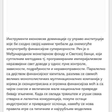
Инструменти економске доминације су управо институције
које би сходно својој намени требале да онемогуће
злоупотребу финансијске супериорности. Реч је о
Међународном монетарном фонду и Светској банци, који
суптилним методама тј. програмираним империјализмом
неразвијени свет доводе у однос пуне контроле,
зависности, подређености и неравноправности. Паралелно
са дејством финансијског капитала, разлива се свемоћ
великих монополистичких мултинационалних компанија у
којима је сконцентрисана и огромна финансијска моћ а са
чијом снагом и величином мале националне привреде
бивају згњечене. Када се овлада тржиштем и угуши свака
стварна и латентна конкуренција, покупе остаци
индустриског и привредног ослонца, намећу се нова
правила игре са типичним и најгрубљим моделима