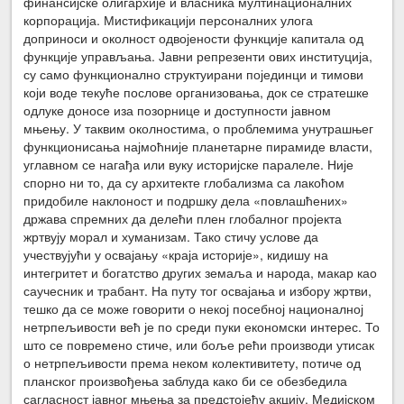
финансијске олигархије и власника мултинационалних
корпорација. Мистификацији персоналних улога
доприноси и околност одвојености функције капитала од
функције управљања. Јавни репрезенти ових институција,
су само функционално структуирани појединци и тимови
који воде текуће послове организовања, док се стратешке
одлуке доносе иза позорнице и доступности јавном
мњењу. У таквим околностима, о проблемима унутрашњег
функционисања најмоћније планетарне пирамиде власти,
углавном се нагађа или вуку историјске паралеле. Није
спорно ни то, да су архитекте глобализма са лакоћом
придобиле наклоност и подршку дела «повлашћених»
држава спремних да делећи плен глобалног пројекта
жртвују морал и хуманизам. Тако стичу услове да
учествујући у освајању «краја историје», кидишу на
интегритет и богатство других земаља и народа, макар као
саучесник и трабант. На путу тог освајања и избору жртви,
тешко да се може говорити о некој посебној националној
нетрпељивости већ је по среди пуки економски интерес. То
што се повремено стиче, или боље рећи производи утисак
о нетрпељивости према неком колективитету, потиче од
планског произвођења заблуда како би се обезбедила
сагласност јавног мњења за предстојећу акцију. Медијском