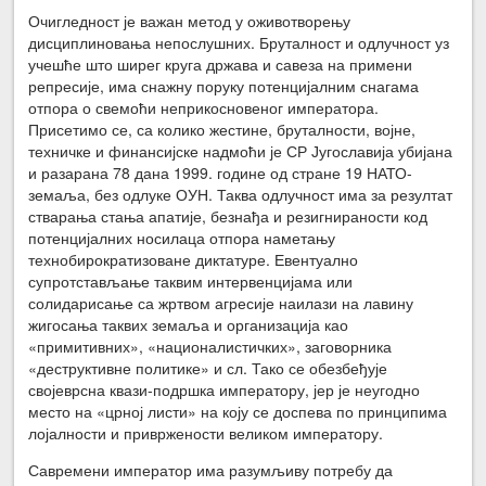
Очигледност је важан метод у оживотворењу
дисциплиновања непослушних. Бруталност и одлучност уз
учешће што ширег круга држава и савеза на примени
репресије, има снажну поруку потенцијалним снагама
отпора о свемоћи неприкосновеног императора.
Присетимо се, са колико жестине, бруталности, војне,
техничке и финансијске надмоћи је СР Југославија убијана
и разарана 78 дана 1999. године од стране 19 НАТО-
земаља, без одлуке ОУН. Таква одлучност има за резултат
стварања стања апатије, безнађа и резигнираности код
потенцијалних носилаца отпора наметању
технобирократизоване диктатуре. Евентуално
супротстављање таквим интервенцијама или
солидарисање са жртвом агресије наилази на лавину
жигосања таквих земаља и организација као
«примитивних», «националистичких», заговорника
«деструктивне политике» и сл. Тако се обезбеђује
својеврсна квази-подршка императору, јер је неугодно
место на «црној листи» на коју се доспева по принципима
лојалности и привржености великом императору.
Савремени император има разумљиву потребу да