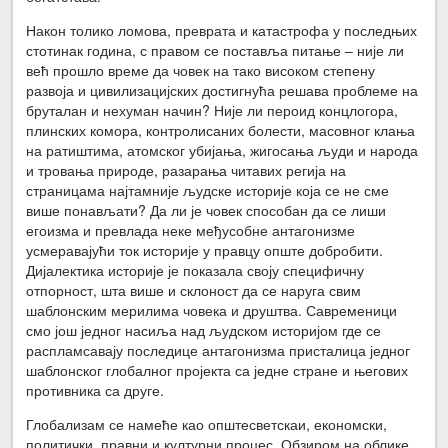
Након толико ломова, преврата и катастрофа у последњих
стотинак година, с правом се поставља питање – није ли
већ прошло време да човек на тако високом степену
развоја и цивилизацијских достигнућа решава проблеме на
бруталан и нехуман начин? Није ли пероид концлогора,
плинских комора, контролисаних болести, масовног клања
на ратиштима, атомског убијања, жигосања људи и народа
и тровања природе, разарања читавих регија на
страницама најтамније људске историје која се не сме
више понављати? Да ли је човек способан да се лиши
егоизма и превлада неке међусобне антагонизме
усмеравајући ток историје у правцу опште добробити.
Дијалектика историје је показала своју специфичну
отпорност, шта више и склоност да се наруга свим
шаблонским мерилима човека и друштва. Савременици
смо још једног насиља над људском историјом где се
распламсавају последице антагонизма присталица једног
шаблонског глобалног пројекта са једне стране и његових
противника са друге.
Глобализам се намеће као општесветскаи, економски,
политички, правни и културни процес. Обзиром на облике