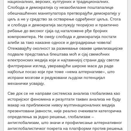
националних, верских, културних и традиционалних.
Слобода и демократија су незаобилазне поштапалице
обешчашћених манипулатора претворајући демократију у
циљ а не у средство за остварење одређеног циља. Стога
и слобода и демократија заслужују теоријско и практично
рибање до високог сјаја од наталожене рђе бројних
компромитера. Не смеју слобода и демократија постати
алиби за тако наказне односе и деградирање човела!
Отежавајућу околност за размевање овакве цивилизацијске
подвале представља блештава моћ и сјај свемоћних
електронских медија који и најтамнијој страни дају светли
филтрирани изглед, уверавајући широке масе да раде
најбољи посао који при томе «нема алтернативе», што
испрани мозгови и редуковани људски потенцијал
механички усвајају.
Све док се не направи системска анализа глобализма као
историјског феномена и резултати таквих анализа не буду
макар на приближном нивоу мултинационалних медија
презентовани јавности, није реално очекивати категоричка
определења за једно решење, глобализам –
антиглобализам, што значи и профилисање алтернативног
антиглобалистичког покрета на платформи против решења