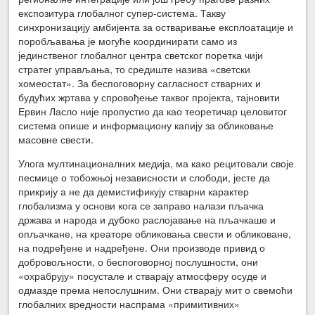
експозитура глобалног супер-система. Такву
синхронизацију амбијента за остваривање експлоатације и
поробљавања је могуће координирати само из
јединственог глобалног центра светског поретка чији
стратег управљања, то средиште назива «светски
хомеостат». За беспоговорну сагласност стварних и
будућих жртава у спровођење таквог пројекта, тајновити
Ервин Ласло није пропустио да као теоретичар целовитог
система опише и информациону капију за обликовање
масовне свести.
Улога мултинационалних медија, ма како рецитовали своје
песмице о тобожњој независности и слободи, јесте да
прикрију а не да демистификују стварни карактер
глобализма у основи кога се заправо налази пљачка
држава и народа и дубоко раслојавање на пљачкаше и
опљачкане, на креаторе обликовања свести и обликоване,
на подређене и надређене. Они производе привид о
добровољности, о беспоговорној послушности, они
«охрабрују» посустале и стварају атмосферу осуде и
одмазде према непослушним. Они стварају мит о свемоћи
глобалних вредности наспрама «примитивних»