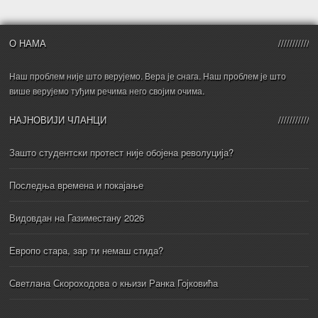
О НАМА
Наш проблем није што верујемо. Вера је снага. Наш проблем је што
више верујемо туђим речима него својим очима.
НАЈНОВИЈИ ЧЛАНЦИ
Зашто студентски протест није обојена револуција?
Последња времена и покајање
Видовдан на Газиместану 2026
Европо стара, зар ти немаш стида?
Светлана Скороходова о књизи Ранка Гојковића