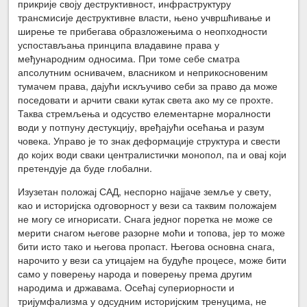
прикрије своју деструктивност, инфраструктуру
трансмисије деструктивне власти, њено учвршћивање и
ширење те прибегава образложењима о неопходности
успостављања принципа владавине права у
међународним односима. При томе себе сматра
апсолутним оснивачем, власником и неприкосновеним
тумачем права, дајући искључиво себи за право да може
поседовати и арчити сваки кутак света ако му се прохте.
Таква стремљења и одсуство елементарне моралности
води у потпуну дестукцију, вређајући осећања и разум
човека. Управо је то знак деформације структура и свести
до којих води сваки централистички монопол, па и овај који
претендује да буде глобални.
Изузетан положај САД, неспорно најјаче земље у свету,
као и историјска одговорност у вези са таквим положајем
не могу се игнорисати. Снага једног поретка не може се
мерити снагом његове разорне моћи и топова, јер то може
бити исто тако и његова пропаст. Његова основна снага,
нарочито у вези са утицајем на будуће процесе, може бити
само у поверењу народа и поверењу према другим
народима и државама. Осећај супериорности и
тријумфализма у одсудним историјским тренуцима, не