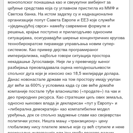
монополског понашања као и свеукупни амбијент за
цеђење средстава која су углавном пристигла из ММФ и
Светска банка. На истом задатку су и наднационалне
организације попут Савета Европе и ЕЕЗ које служећи
«уједињујућој сврси» намећу савремене формуле и
решења, крајње поступно и прилагодљиво односним
ситуацијама, осигуравајући ширење концентричних кругова
технобирократске пирамиде управљања новим супер-
системом. Као пример дејства програмираног
империјализма, најбоље говори ситуација простора
некадашње Југославије. Није ли у превечерју њеног
разбијања преовладавала оцена неподношљивости
спољног дуга који је износио око 18,5 милијарди долара.
Данас новонастале државе на том простору имају укупан
дуг већи за 600% у условима када су све веће домаће
компаније постале туђе власништво («продате») па чак и
део природних ресурса. Као стратешки циљ ових земаља,
односно њихових влада је декларисан «пут у Европу» и
«либерална демократија» као компатибилни модел
уређења, док се спољно задужење слави као својеврстан
политички успех. Ништа мању «транзициону» цену
глобализму нису платиле земље које су већ ступиле и неке
регионалне интеграције или још гребу прагове разних