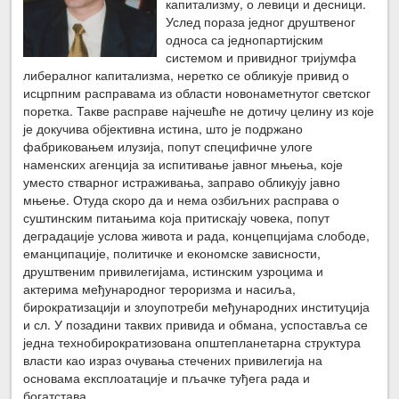
капитализму, о левици и десници.
Услед пораза једног друштвеног
односа са једнопартијским
системом и привидног тријумфа
либералног капитализма, неретко се обликује привид о
исцрпним расправама из области новонаметнутог светског
поретка. Такве расправе најчешће не дотичу целину из које
је докучива објективна истина, што је подржано
фабриковањем илузија, попут специфичне улоге
наменских агенција за испитивање јавног мњења, које
уместо стварног истраживања, заправо обликују јавно
мњење. Отуда скоро да и нема озбиљних расправа о
суштинским питањима која притискају човека, попут
деградације услова живота и рада, концепцијама слободе,
еманципације, политичке и економске зависности,
друштвеним привилегијама, истинским узроцима и
актерима међународног тероризма и насиља,
бирократизацији и злоупотреби међународних институција
и сл. У позадини таквих привида и обмана, успоставља се
једна технобирократизована општепланетарна структура
власти као израз очувања стечених привилегија на
основама експлоатације и пљачке туђега рада и
богатстава.