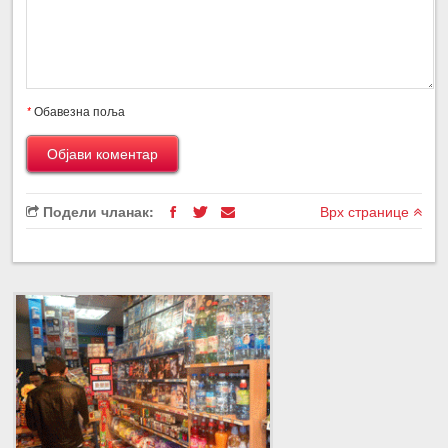
*
Обавезна поља
Подели чланак:
Врх странице