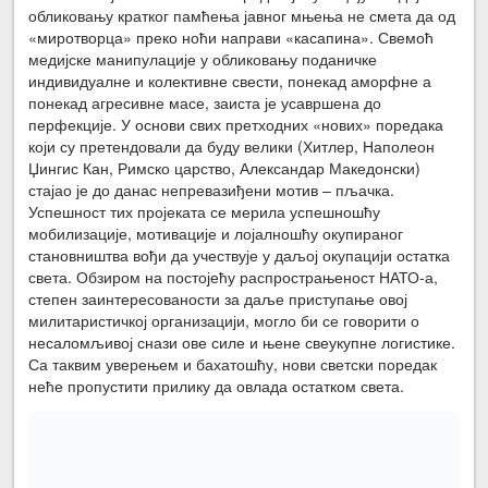
обликовању кратког памћења јавног мњења не смета да од
«миротворца» преко ноћи направи «касапина». Свемоћ
медијске манипулације у обликовању поданичке
индивидуалне и колективне свести, понекад аморфне а
понекад агресивне масе, заиста је усавршена до
перфекције. У основи свих претходних «нових» поредака
који су претендовали да буду велики (Хитлер, Наполеон
Џингис Кан, Римско царство, Александар Македонски)
стајао је до данас непревазиђени мотив – пљачка.
Успешност тих пројеката се мерила успешношћу
мобилизације, мотивације и лојалношћу окупираног
становништва вођи да учествује у даљој окупацији остатка
света. Обзиром на постојећу распрострањеност НАТО-а,
степен заинтересованости за даље приступање овој
милитаристичкој организацији, могло би се говорити о
несаломљивој снази ове силе и њене свеукупне логистике.
Са таквим уверењем и бахатошћу, нови светски поредак
неће пропустити прилику да овлада остатком света.