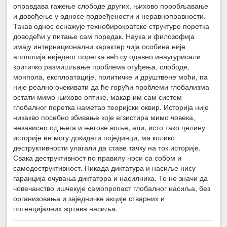
оправдава гажење слободе других, њихово поробљавање
и довођење у односе подређености и неравноправности.
Такав однос оснажује технобирократске структуре поретка
доводећи у питање сам поредак. Наука и филозофија
имају интернационални карактер чија особина није
апологија ниједног поретка већ су одавно инаугурисали
критичко размишљање проблема отуђења, слободе,
монпола, експлоатације, политичке и друштвене моћи, па
није реално очекивати да ће горући проблеми глобализма
остати мимо њихове оптике, макар им сам систем
глобалног поретка наметао теоријски оквир. Историја није
никакво посебно збивање које егзистира мимо човека,
независно од њега и његове воље, али, исто тако целину
историје не могу докидати појединци, ма колико
деструктивности улагали да ставе тачку на ток историје.
Свака деструктивност по правилу носи са собом и
самодеструктивност. Никада диктатура и насиље нису
гаранција очувања диктатора и насилника. То не значи да
човечанство ишчекује самопропаст глобалног насиља, без
организовања и заједничке акције стварних и
потенцијалних жртава насиља.