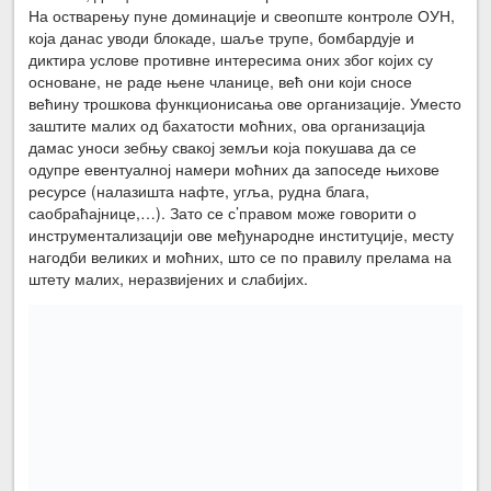
На остварењу пуне доминације и свеопште контроле ОУН,
која данас уводи блокаде, шаље трупе, бомбардује и
диктира услове противне интересима оних због којих су
основане, не раде њене чланице, већ они који сносе
већину трошкова функционисања ове организације. Уместо
заштите малих од бахатости моћних, ова организација
дамас уноси зебњу свакој земљи која покушава да се
одупре евентуалној намери моћних да запоседе њихове
ресурсе (налазишта нафте, угља, рудна блага,
саобраћајнице,…). Зато се с’правом може говорити о
инструментализацији ове међународне институције, месту
нагодби великих и моћних, што се по правилу прелама на
штету малих, неразвијених и слабијих.