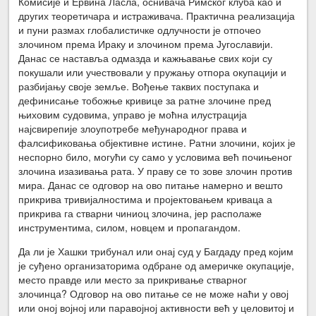
Комисије и Ервина Ласла, оснивача Римског клуба као и
других теоретичара и истраживача. Практична реализација
и пуни размах глобалистичке одлучности је отпочео
злочином према Ираку и злочином према Југославији.
Данас се наставља одмазда и кажњавање свих који су
покушали или учествовали у пружању отпора окупацији и
разбијању своје земље. Вођење таквих поступака и
дефинисање тобожње кривице за ратне злочине пред
њиховим судовима, управо је моћна илустрација
најсвирепије злоупотребе међународног права и
фалсификовања објективне истине. Ратни злочини, којих је
неспорно било, могући су само у условима већ почињеног
злочина изазивања рата. У праву се то зове злочин против
мира. Данас се одговор на ово питање намерно и вешто
прикрива тривијалностима и пројектовањем криваца а
прикрива га стварни чиниоц злочина, јер располаже
инструментима, силом, новцем и пропагандом.
Да ли је Хашки трибунал или онај суд у Багдаду пред којим
је суђено организаторима одбране од америчке окупације,
место правде или место за прикривање стварног
злочинца? Одговор на ово питање се не може наћи у овој
или оној војној или паравојној активности већ у целовитој и