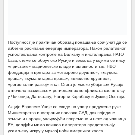
Поступност је практичан образац понашања срачунат да се
избегне расипање енергије императора. Након релативног
успостављања контроле на Балкану и инсталирања НАТО
база, стеже се обруч око Русије и земаља у којима се нису
«пристале» марионетске владе и активности тзв. НВО
фондација и центара за «отворено друштво», «људска
права», «хуманитарна права», «цивилно друштво»,
«регионални развој» и сл. Стога је «меко убијање» Русије
отпочело изазивањем регионалних конфликата као што су
у Чеченији, Дагестану, Нагорни Карабаху и Јужној Осетији.
Акције Европске Уније се своде на улогу продужене руке
Министарства иностраних послова САД, док поједине
земље и народи, укључујући повремено и неке од чланица
ЕУ, делујући мимо клишеа императора представљају
усамљену искру у мрклој ноћи америчког хаоса.