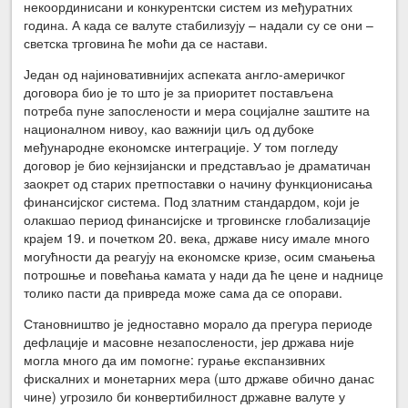
некоординисани и конкурентски систем из међуратних
година. А када се валуте стабилизују – надали су се они –
светска трговина ће моћи да се настави.
Један од најиновативнијих аспеката англо-америчког
договора био је то што је за приоритет постављена
потреба пуне запослености и мера социјалне заштите на
националном нивоу, као важнији циљ од дубоке
међународне економске интеграције. У том погледу
договор је био кејнзијански и представљао је драматичан
заокрет од старих претпоставки о начину функционисања
финансијског система. Под златним стандардом, који је
олакшао период финансијске и трговинске глобализације
крајем 19. и почетком 20. века, државе нису имале много
могућности да реагују на економске кризе, осим смањења
потрошње и повећања камата у нади да ће цене и наднице
толико пасти да привреда може сама да се опорави.
Становништво је једноставно морало да прегура периоде
дефлације и масовне незапослености, јер држава није
могла много да им помогне: гурање експанзивних
фискалних и монетарних мера (што државе обично данас
чине) угрозило би конвертибилност државне валуте у