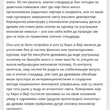
злато. Из тих разлога, златни стандард је био погодан за
деветнаестовековни свет где није било много
организованих радничких партија и синдиката, али он више
није одговарао замршеном свету масовне демократије.
Кејнзијанска револуција у економском управљању дала је
држави низ нових јаких алатки за одговор на унутрашње
економске невоље – али оне неће моћи да прораде све
док се игра по правилима златног стандарда.
Оно што је било потребно и што су Кејнс и Вајт желели да
успоставе био је систем фиксних али прилагодљивих
курсева, који ће омогућити државама да воде унутрашњу
политику не бринући много о томе како ће то утицати на
њихов међународни економски положај. Уз контролу
капитала, овај систем ће радити на стабилизацији валуте,
као и златни стандард, али тако да државама обезбеди
више простора за интервенционистичке и социјалне
методе националног економског управљања, које су нешто
пре тога ушле у моду из атлантског света. Компромис који
су Кејнс и Вајт постигли заснивао се на овом основном
увиду и одражавао нови (додуше краткотрајни) консензус:
да држава својим грађанима дугује основну економску
сигурност.