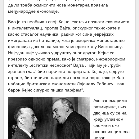
да ли треба осмислити нова монетарна правила
међународне економије.
Био је то необичан спој: Кејнс, светски познати економиста
и интелектуалац, против Вајта, опскурног технократе и
касно стасалог научника, радничког сина јеврејских
имиграната из Литваније, кога је америчко министарство
финансија довело са малог универзитета у Висконсину.
Ниједан није уживао у друштву оног другог: Кејнс се
презриво односио према, како је сматрао, инфериорном
интелекту „естетски несносног“ Вајта , чији му је „груби
храпави глас“ био нарочито непријатан. Кејнс је, с друге
стране, био типичан надмени енглески лорд; како је Вајт
набацио британском економисти Лајонелу Робинсу, „ваш
барон Кејнс сигурно пишки парфем“.
Ако занемаримо
размирице, њих
двојица су се на
крају углавном
сложили око
основних циљева
новог