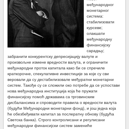
међународног
монетарног
система:
стабилизовати
курсеве;
олакшати
међународну
финансијску
сарадњу;
забранити конкурентску депресијацију валуте и
произвољне измене вредности валута, и ограничити
међународни проток капитала како би се спречиле
краткорочне, спекулативне инвестиције за које су сви
веровали да су дестабилизовале међуратни монетарни
систем. Такође су се сложили око потребе да се успостави
нова међународна институција која ће пружати
финансијску помоћ државама са трговинским
дисбалансима и спроводити правила о вредности валута
(будући Међународни монетарни фонд), и још једна која
ће обезбеђивати капитал за послератну обнову (будућа
Светска банка). Строго контролисани и регулисани
међународни финансијски систем замениће