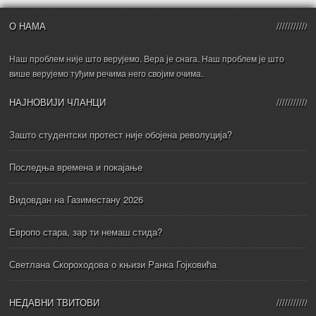
О НАМА
Наш проблем није што верујемо. Вера је снага. Наш проблем је што
више верујемо туђим речима него својим очима.
НАЈНОВИЈИ ЧЛАНЦИ
Зашто студентски протест није обојена револуција?
Последња времена и покајање
Видовдан на Газиместану 2026
Европо стара, зар ти немаш стида?
Светлана Скороходова о књизи Ранка Гојковића
НЕДАВНИ ТВИТОВИ