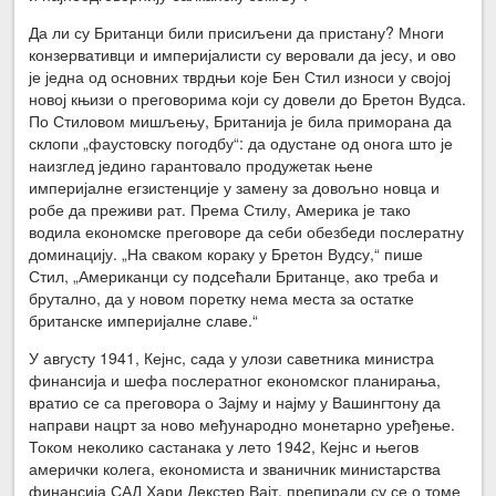
Да ли су Британци били присиљени да пристану? Многи
конзервативци и империјалисти су веровали да јесу, и ово
је једна од основних тврдњи које Бен Стил износи у својој
новој књизи о преговорима који су довели до Бретон Вудса.
По Стиловом мишљењу, Британија је била приморана да
склопи „фаустовску погодбу“: да одустане од онога што је
наизглед једино гарантовало продужетак њене
империјалне егзистенције у замену за довољно новца и
робе да преживи рат. Према Стилу, Америка је тако
водила економске преговоре да себи обезбеди послератну
доминацију. „На сваком кораку у Бретон Вудсу,“ пише
Стил, „Американци су подсећали Британце, ако треба и
брутално, да у новом поретку нема места за остатке
британске империјалне славе.“
У августу 1941, Кејнс, сада у улози саветника министра
финансија и шефа послератног економског планирања,
вратио се са преговора о Зајму и најму у Вашингтону да
направи нацрт за ново међународно монетарно уређење.
Током неколико састанака у лето 1942, Кејнс и његов
амерички колега, економиста и званичник министарства
финансија САД Хари Декстер Вајт, препирали су се о томе