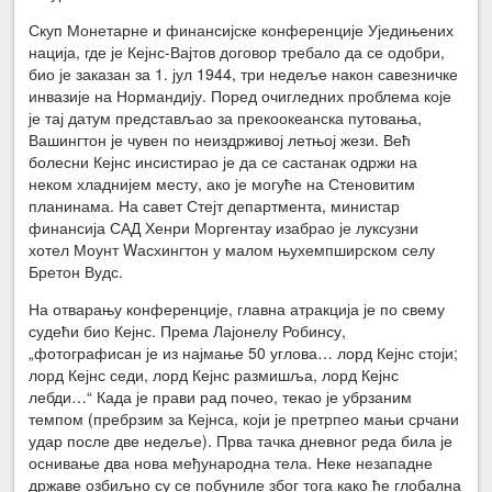
Скуп Монетарне и финансијске конференције Уједињених
нација, где је Кејнс-Вајтов договор требало да се одобри,
био је заказан за 1. јул 1944, три недеље након савезничке
инвазије на Нормандију. Поред очигледних проблема које
је тај датум представљао за прекоокеанска путовања,
Вашингтон је чувен по неиздрживој летњој жези. Већ
болесни Кејнс инсистирао је да се састанак одржи на
неком хладнијем месту, ако је могуће на Стеновитим
планинама. На савет Стејт департмента, министар
финансија САД Хенри Моргентау изабрао је луксузни
хотел Моунт Wасхингтон у малом њухемпширском селу
Бретон Вудс.
На отварању конференције, главна атракција је по свему
судећи био Кејнс. Према Лајонелу Робинсу,
„фотографисан је из најмање 50 углова… лорд Кејнс стоји;
лорд Кејнс седи, лорд Кејнс размишља, лорд Кејнс
лебди…“ Када је прави рад почео, текао је убрзаним
темпом (пребрзим за Кејнса, који је претрпео мањи срчани
удар после две недеље). Прва тачка дневног реда била је
оснивање два нова међународна тела. Неке незападне
државе озбиљно су се побуниле због тога како ће глобална