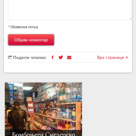
*
Обавезна поља
Подели чланак:
Врх странице