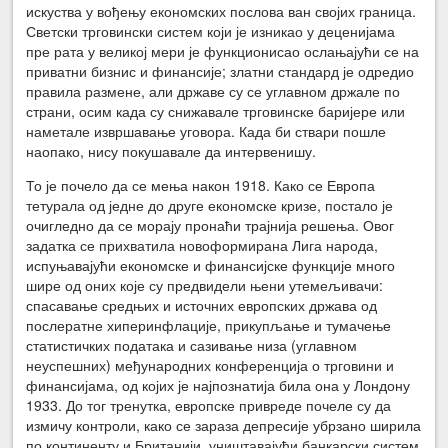
искуства у вођењу економских послова ван својих граница.
Светски трговински систем који је изникао у деценијама
пре рата у великој мери је функционисао ослањајући се на
приватни бизнис и финансије; златни стандард је одредио
правила размене, али државе су се углавном држале по
страни, осим када су снижавале трговинске баријере или
наметале извршавање уговора. Када би ствари пошле
наопако, нису покушавале да интервенишу.
То је почело да се мења након 1918. Како се Европа
тетурала од једне до друге економске кризе, постало је
очигледно да се морају пронаћи трајнија решења. Овог
задатка се прихватила новоформирана Лига народа,
испуњавајући економске и финансијске функције много
шире од оних које су предвидели њени утемељивачи:
спасавање средњих и источних европских држава од
послератне хиперинфлације, прикупљање и тумачење
статистичких података и сазивање низа (углавном
неуспешних) међународних конференција о трговини и
финансијама, од којих је најпознатија била она у Лондону
1933. До тог тренутка, европске привреде почеле су да
измичу контроли, како се зараза депресије убрзано ширила
по континенту и Британији, уништавајући банкарски систем