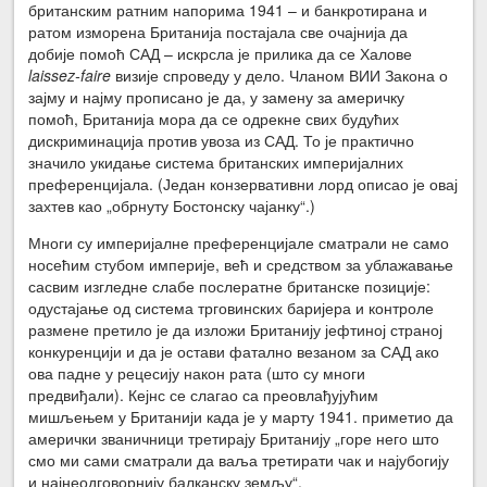
британским ратним напорима 1941 – и банкротирана и
ратом изморена Британија постајала све очајнија да
добије помоћ САД – искрсла је прилика да се Халове
laissez-faire
визије спроведу у дело. Чланом ВИИ Закона о
зајму и најму прописано је да, у замену за америчку
помоћ, Британија мора да се одрекне свих будућих
дискриминација против увоза из САД. То је практично
значило укидање система британских империјалних
преференцијала. (Један конзервативни лорд описао је овај
захтев као „обрнуту Бостонску чајанку“.)
Многи су империјалне преференцијале сматрали не само
носећим стубом империје, већ и средством за ублажавање
сасвим изгледне слабе послератне британске позиције:
одустајање од система трговинских баријера и контроле
размене претило је да изложи Британију јефтиној страној
конкуренцији и да је остави фатално везаном за САД ако
ова падне у рецесију након рата (што су многи
предвиђали). Кејнс се слагао са преовлађујућим
мишљењем у Британији када је у марту 1941. приметио да
амерички званичници третирају Британију „горе него што
смо ми сами сматрали да ваља третирати чак и најубогију
и најнеодговорнију балканску земљу“.