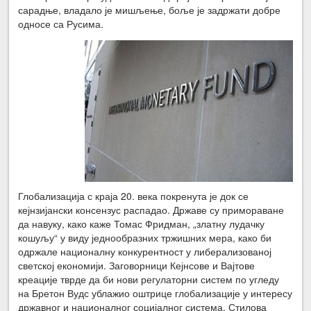
сарадње, владало је мишљење, боље је задржати добре
односе са Русима.
Глобализација с краја 20. века покренута је док се
кејнзијански консензус распадао. Државе су примораване
да навуку, како каже Томас Фридман, „златну лудачку
кошуљу“ у виду једнообразних тржишних мера, како би
одржале националну конкурентност у либерализованој
светској економији. Заговорници Кејнсове и Вајтове
креације тврде да би нови регулаторни систем по угледу
на Бретон Вудс ублажио оштрице глобализације у интересу
државног и националног социјалног система. Стилова