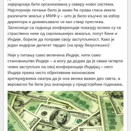
хијерархија бити организована у оквиру новог система.
Најспорније питање било је какво ће права гласа имати
различите земље у ММФ-у – што је било кључно за избор
директора и доживљавало се као ствар престижа.
Записници са седница конференције показују колико су се
страствено неке од сиромашнијих земаља, попут Кине и
Индије, бориле да поправе своју заступљеност. Како је
један индијски делегат тврдио (на крају безуспешно):
Није у питању само величина Индије, нити само
становништво Индије – а могу да додам да је сваки четврти
човек заступљен на овој конференцији Индијац – него
Индија према чисто објективним економским
критеријумима сматра да је она веома важан део света, а
вероватно ће бити још значајнија у предстојећим годинама.