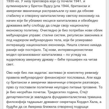
1930-их. У низу преговора који су почели 1941. и
кулминирали у Бретон Вудсу јула 1944, британски и
амерички званичници расправљали су како да обнове
стабилну и отворену капиталистичку светску економију на
начин који би ублажио ексцесе капитализма и обезбедио
државама већу слободу да следе своју националну
економску политику. Очигледно је био потребан нови облик
међународне управе: стални систем, регулисан законима и
под надзором међународних тела, који би усмеравао
интеракцију националних економија. Ништа слично никада
раније није постојало. Тај нови, интервенционистички
модел организованог капитализма – по угледу на
њудиловску америчку државу – биће проширен на читав
свет.
Ово није био лак задатак: захтевао је комплетну ревизију
правила међународног финансијског пословања. Али када
су британски и амерички званичници отворили разговоре,
прво су поставили политички неугодно питање трговине. То
је био несрећан почетак. Тридесетих година, Стејт
департментом је завладала фундаменталистичка тржишна
филозофија тадашњег државног секретара Кордел Хала, а
будући да се Америка ближила отвореној подршци