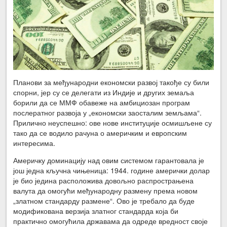
Планови за међународни економски развој такође су били
спорни, јер су се делегати из Индије и других земаља
борили да се ММФ обавеже на амбициозан програм
послератног развоја у „економски заосталим земљама“.
Прилично неуспешно: ове нове институције осмишљене су
тако да се водило рачуна о америчким и европским
интересима.
Америчку доминацију над овим системом гарантовала је
још једна кључна чињеница: 1944. године амерички долар
је био једина расположива довољно распрострањена
валута да омогући међународну размену према новом
„златном стандарду размене“. Ово је требало да буде
модификована верзија златног стандарда која би
практично омогућила државама да одреде вредност своје