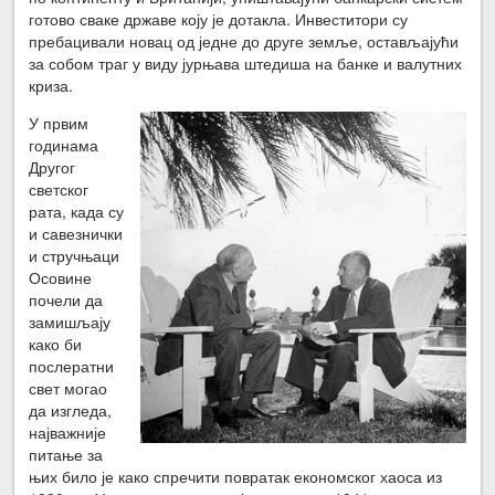
готово сваке државе коју је дотакла. Инвеститори су
пребацивали новац од једне до друге земље, остављајући
за собом траг у виду јурњава штедиша на банке и валутних
криза.
У првим
годинама
Другог
светског
рата, када су
и савезнички
и стручњаци
Осовине
почели да
замишљају
како би
послератни
свет могао
да изгледа,
најважније
питање за
њих било је како спречити повратак економског хаоса из