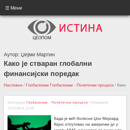
☰ Мени
Аутор:
Џејми Мартин
Како је стваран глобални
финансијски поредак
Насловна
/
Глобализам
Глобализам - Политички процеси
/
Како
је стваран глобални финансијски поредак
Категорија:
Глобализам - Политички процеси
/
Објављено:
←Претходна вест
Следећа вест →
15/12/2013, 22:28
Када је већ болесни Џон Мејнард
Кејнс отпутовао на амерички југ у
марту 1946, одушевио се оним што