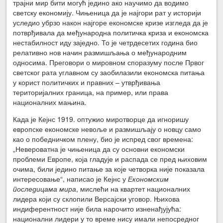
трајни мир бити могућ једино ако научимо да водимо
светску економију. Чињеница да је најгори рат у историји
уследио убрзо након најгоре економске кризе изгледа да је
потврђивала да међународна политичка криза и економска
нестабилност иду заједно. То је четрдесетих година био
релативно нов начин размишљања о међународним
односима. Преговори о мировном споразуму после Првог
светског рата углавном су заобилазили економска питања
у корист политичких и правних – утврђивања
територијалних граница, на пример, или права
националних мањина.
Када је Кејнс 1919. оптужио миротворце да игноришу
европске економске невоље и размишљају о новцу само
као о победничком плену, био је испред свог времена:
„Невероватна је чињеница да су основни економски
проблеми Европе, која гладује и распада се пред њиховим
очима, били једино питање за које четворка није показала
интересовање“, написао је Кејнс у
Економским
последицама мира
, мислећи на квартет националних
лидера који су склопили Версајски уговор. Њихова
индиферентност није била нарочито изненађујућа:
национални лидери у то време нису имали непосредног