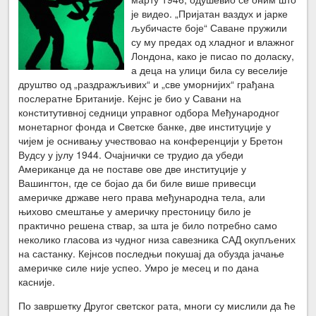
је видео. „Пријатан ваздух и јарке
љубичасте боје“ Саване пружили
су му предах од хладног и влажног
Лондона, како је писао по доласку,
а деца на улици била су веселије
друштво од „раздражљивих“ и „све уморнијих“ грађана
послератне Британије. Кејнс је био у Савани на
конститутивној седници управног одбора Међународног
монетарног фонда и Светске банке, две институције у
чијем је оснивању учествовао на конференцији у Бретон
Вудсу у јулу 1944. Очајнички се трудио да убеди
Американце да не поставе ове две институције у
Вашингтон, где се бојао да би биле више привесци
америчке државе него права међународна тела, али
њихово смештање у америчку престоницу било је
практично решена ствар, за шта је било потребно само
неколико гласова из чудног низа савезника САД окупљених
на састанку. Кејнсов последњи покушај да обузда јачање
америчке силе није успео. Умро је месец и по дана
касније.
По завршетку Другог светског рата, многи су мислили да ће