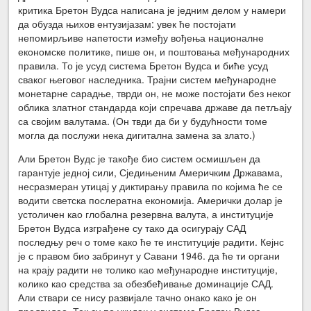
критика Бретон Вудса написана је једним делом у намери
да обузда њихов ентузијазам: увек ће постојати
непомирљиве напетости између вођења националне
економске политике, пише он, и поштовања међународних
правила. То је усуд система Бретон Вудса и биће усуд
сваког његовог наследника. Трајни систем међународне
монетарне сарадње, тврди он, не може постојати без неког
облика златног стандарда који спречава државе да петљају
са својим валутама. (Он твди да би у будућности томе
могла да послужи нека дигитална замена за злато.)
Али Бретон Вудс је такође био систем осмишљен да
гарантује једној сили, Сједињеним Америчким Државама,
несразмеран утицај у диктирању правила по којима ће се
водити светска послератна економија. Амерички долар је
устоличен као глобална резервна валута, а институције
Бретон Вудса изграђене су тако да осигурају САД
последњу реч о томе како ће те институције радити. Кејнс
је с правом био забринут у Савани 1946. да ће ти органи
на крају радити не толико као међународне институције,
колико као средства за обезбеђивање доминације САД.
Али ствари се нису развијале тачно онако како је он
предвидео. Тек су по укидању система Бретон Вудса