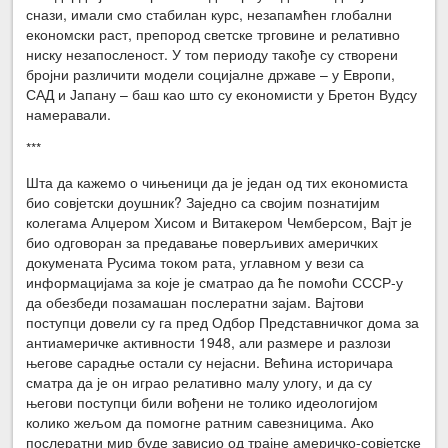
снази, имали смо стабилан курс, незапамћен глобални
економски раст, препород светске трговине и релативно
ниску незапосленост. У том периоду такође су створени
бројни различити модели социјалне државе – у Европи,
САД и Јапану – баш као што су економисти у Бретон Вудсу
намеравали.
***
Шта да кажемо о чињеници да је један од тих економиста
био совјетски доушник? Заједно са својим познатијим
колегама Алџером Хисом и Витакером Чемберсом, Вајт је
био одговоран за предавање поверљивих америчких
докумената Русима током рата, углавном у вези са
информацијама за које је сматрао да ће помоћи СССР-у
да обезбеди позамашан послератни зајам. Вајтови
поступци довели су га пред Одбор Представничког дома за
антиамеричке активности 1948, али размере и разлози
његове сарадње остали су нејасни. Већина историчара
сматра да је он играо релативно малу улогу, и да су
његови поступци били вођени не толико идеологијом
колико жељом да помогне ратним савезницима. Ако
послератни мир буде зависио од трајне америчко-совјетске