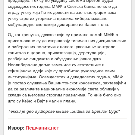
седамдесетих година ММФ и Светска банка почеле да
играју улогу која ће их довести на зао глас крајем века –
улогу строгих утеривача правила либерализоване
међународне економије диктиране из Вашингтона.
Од тог тренутка, државе које су примале помоћ ММФ-а
присиљаване су да извршавају типичан низ дисциплинских
и либералних политичких налога: уклањање контроле
капитала и царина, приватизација, дерегулација,
разбијање синдиката и обуздавање јавног дуга.
Неолибералне догме замениле су етатистичке и
кејнзијанске идеје које су првобитно руководиле овим
институцијама. Осамдесетих и деведесетих година, ММФ
је постао слушкиња Вашингтонског консензуса, захтевајући
да се различите националне економије света обликују у
складу са његовим строгим правилима. То није било оно
што су Кејнс и Вајт имали у плану.
Текст је део ауторове књиге „Битка за Бретон Вудс“
Извор:
Пешчаник.нет