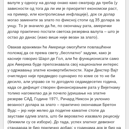
валуте у односу на долар онако како сматрају да треба (у
зависности од тога да ли им је приоритет економски раст,
на пример, или контролисање инфлације), док се долар
могао заменити за злато по фиксној стопи од 35 долара за
унцу. То је значило да ће, по окончању рата, амерички
долар практично постати светска резервна валута – што је
остао до данас (иако више није везан за злато).
Овакав аранжман ће Америци омогућити повлашћени
положај да се према свету „бесплатно“ задужи, како је
касније говорио Шарл де Гол, али ће функционисати само
док Америка буде препознавала свој национални интерес
у одржавању златне конвертибилности. Хари Декстер Вајт
очигледно није предвидео сценарио по коме се то не би
десило, али управо се то догодило седамдесетих година,
када се дефицит створен финансирањем рата у Вијетнаму
толико нагомилао да је почело јуришање на златне
резерве САД. Године 1971, Ричард Никсон је уклонио
везаност долара за злато – практично окончавши Бретон
Вудс – јер није желео да подигне каматне стопе да
заустави одлив злата, што би вероватно изазвало рецесију
(ближили су се избори). До тада, успех златног девизног
стандарда је био прилично добар: у годинама док је био на