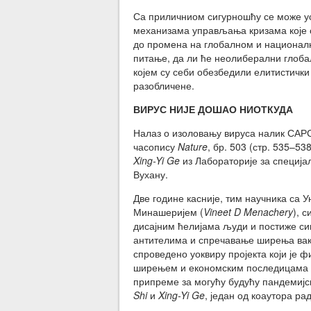
Са приличниом сигурношћу се може у
механизама управљања кризама које 
до промена на глобалном и националн
питање, да ли ће неолиберални глоба
којем су себи обезбедили елитистички
разобличене.
ВИРУС НИЈЕ ДОШАО НИОТКУДА
Налаз о изоловању вируса налик САРС-
часопису
Nature
, бр. 503 (стр. 535–53
Xing-Yi Ge
из Лабораторије за специја
Вухану.
Две године касније, тим научника са
Минашеријем (
Vineet D Menachery
), 
дисајним ћелијама људи и постиже си
антителима и спречавање ширења вак
спроведено уоквиру пројекта који је 
ширењем и економским последицама С
припреме за могућу будућу пандемијс
Shi
и
Xing-Yi Ge
, један од коаутора ра