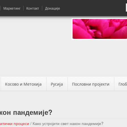
Маркетинг
Контакт
Донације
Косово и Метохија
Русија
Пословни пројекти
Гло
акон пандемије?
литички процеси
/
Како устројити свет након пандемије?