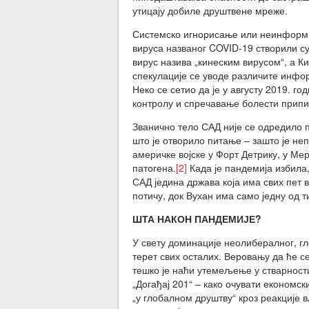
утицају добиле друштвене мреже.
Системско игнорисање или неинформис
вируса названог COVID-19 створили су
вирус назива „кинеским вирусом“, а К
спекулације се уводе различите инфор
Неко се сетио да је у августу 2019. г
контролу и спречавање болести припи
Званично тело САД није се одредило 
што је отворило питање – зашто је н
америчке војске у Форт Детрику, у Ме
патогена.
[2]
Када је пандемија избила,
САД једина држава која има свих пет в
потичу, док Вухан има само једну од т
ШТА НАКОН ПАНДЕМИЈЕ?
У свету доминације неолибералног, гл
терет свих осталих. Веровању да ће с
тешко је наћи утемељење у стварност
„Догађај 201“ – како очувати економс
„у глобалном друштву“ кроз реакције 