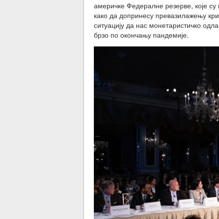
америчке Федералне резерве, које су 
како да допринесу превазилажењу криз
ситуацију да нас монетаристичко одл
брзо по окончању пандемије.