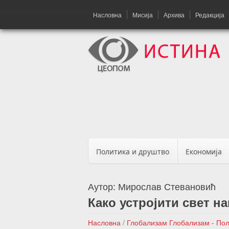
Насловна
Мисија
Архива
Редакција
Политика и друштво
Економија
Аутор:
Мирослав Стевановић
Како устројити свет н
Насловна
/
Глобализам
Глобализам - По