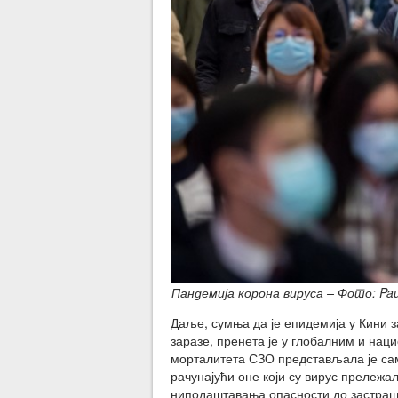
Пандемија корона вируса – Фото: Pau
Даље, сумња да је епидемија у Кини за
заразе, пренета је у глобалним и нац
морталитета СЗО представљала је сам
рачунајући оне који су вирус прележал
ниподаштавања опасности до застраши