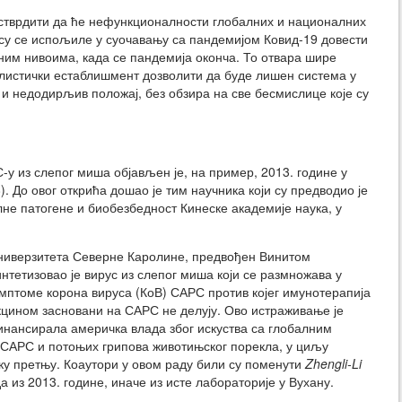
стврдити да ће нефункционалности глобалних и националних
су се испољиле у суочавању са пандемијом Ковид-19 довести
им нивоима, када се пандемија оконча. То отвара шире
листички естаблишмент дозволити да буде лишен система у
 и недодирљив положај, без обзира на све бесмислице које су
у из слепог миша објављен је, на пример, 2013. године у
8). До овог открића дошао је тим научника који су предводио је
лне патогене и биобезбедност Кинеске академије наука, у
 Универзитета Северне Каролине, предвођен Винитом
синтетизовао је вирус из слепог миша који се размножава у
мптоме корона вируса (КоВ) САРС против којег имунотерапија
цином засновани на САРС не делују. Ово истраживање је
финансирала америчка влада због искуства са глобалним
АРС и потоњих грипова животињског порекла, у циљу
ку претњу. Коаутори у овом раду били су поменути
Zhengli-Li
да из 2013. године, иначе из исте лабораторије у Вухану.