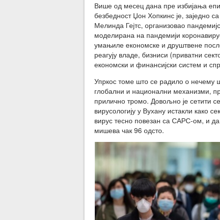
Више од месец дана пре избијања епид
безбедност Џон Хопкинс је, заједно 
Мелинда Гејтс, организовао пандемијск
моделирана на пандемији коронавируса
умањиле економске и друштвене после
реагују владе, бизниси (приватни сект
економски и финансијски систем и сп
Упркос томе што се радило о нечему ш
глобални и национални механизми, пр
прилично тромо. Довољно је сетити се
вирусологију у Вухану истакли како се
вирус тесно повезан са САРС-ом, и да
мишева чак 96 одсто.