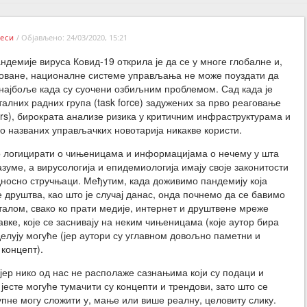
еси
/
Објављено: 24/03/2020, 15:21
демије вируса Ковид-19 открила је да се у многе глобалне и,
оване, националне системе управљања не може поуздати да
 најбоље када су суочени озбиљним проблемом. Сад када је
талних радних група (task force) задужених за прво реаговање
ders), бирократа анализе ризика у критичним инфраструктурама и
о названих управљачких новотарија никакве користи.
о логицирати о чињеницама и информацијама о нечему у шта
азуме, а вирусологија и епидемиологија имају своје законитости
 односно стручњаци. Међутим, када доживимо пандемију која
друштва, као што је случај данас, онда почнемо да се бавимо
сталом, свако ко прати медије, интернет и друштвене мреже
вке, које се заснивају на неким чињеницама (које аутор бира
делују могуће (јер аутори су углавном довољно паметни и
 концепт).
 јер нико од нас не располаже сазнањима који су подаци и
есте могуће тумачити су концепти и трендови, зато што се
пне могу сложити у, мање или више реалну, целовиту слику.