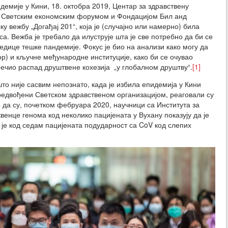
емије у Кини, 18. октобра 2019, Центар за здравствену
са Светским економским форумом и Фондацијом Бил анд
у вежбу „Догађај 201“, која је (случајно или намерно) била
. Вежба је требало да илуструје шта је све потребно да би се
дице тешке пандемије. Фокус је био на анализи како могу да
ор) и кључне међународне институције, како би се очувао
речио распад друштвене кохезија „у глобалном друштву“.
[1]
то није сасвим непознато, када је избила епидемија у Кини
едвођени Светском здравственом организацијом, реаговали су
 да су, почетком фебруара 2020, научници са Института за
квенце генома код неколико пацијената у Вухану показују да је
 је код седам пацијената подударност са CoV код слепих