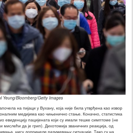
l Yeung/Bloomberg/Getty Images
почела на пијаци у Вухану, која није била утврђена као извор
ионалним медијима као чињенично стање. Коначно, статистика
о евиденцију пацијената који су имали тешке симптоме (не
и мислећи да је грип). Дихотомија званичних реакција, од
вања, нису допринеле разумевању ситуације. Тако су на