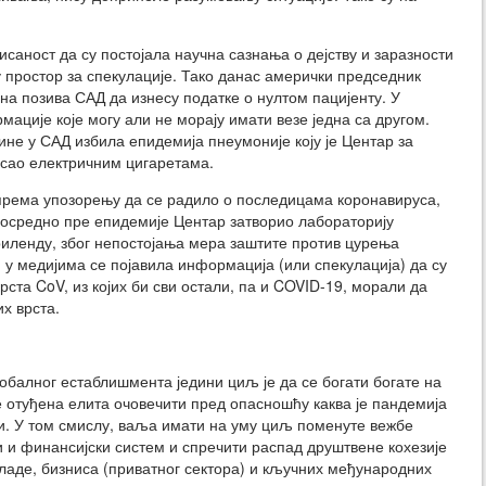
аност да су постојала научна сазнања о дејству и заразности
 простор за спекулације. Тако данас амерички председник
ина позива САД да изнесу податке о нултом пацијенту. У
мације које могу али не морају имати везе једна са другом.
одине у САД избила епидемија пнеумоније коју је Центар за
сао електричним цигаретама.
према упозорењу да се радило о последицама коронавируса,
епосредно пре епидемије Центар затворио лабораторију
риленду, због непостојања мера заштите против цурења
 у медијима се појавила информација (или спекулација) да су
рста CoV, из којих би сви остали, па и COVID-19, морали да
их врста.
обалног естаблишмента једини циљ је да се богати богате на
е отуђена елита очовечити пред опасношћу каква је пандемија
и. У том смислу, ваља имати на уму циљ поменуте вежбе
ки и финансијски систем и спречити распад друштвене кохезије
владе, бизниса (приватног сектора) и кључних међународних