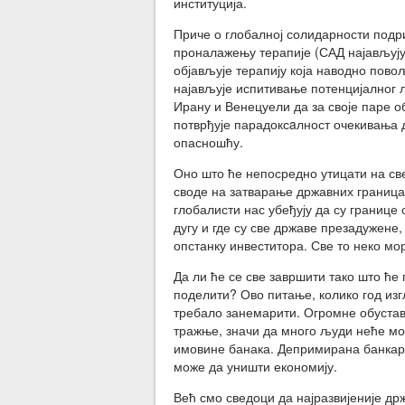
институција.
Приче о глобалној солидарности подр
проналажењу терапије (САД најављују
објављује терапију која наводно пово
најављује испитивање потенцијалног 
Ирану и Венецуели да за своје паре 
потврђује парадоксaлност очекивања д
опасношћу.
Оно што ће непосредно утицати на све 
своде на затварање државних граница
глобалисти нас убеђују да су границе 
дугу и где су све државе презадужене
опстанку инвеститора. Све то неко мо
Да ли ће се све завршити тако што ће
поделити? Ово питање, колико год изг
требало занемарити. Огромне обустав
тражње, значи да много људи неће моћ
имовине банака. Депримирана банкарс
може да уништи економију.
Већ смо сведоци да најразвијеније др