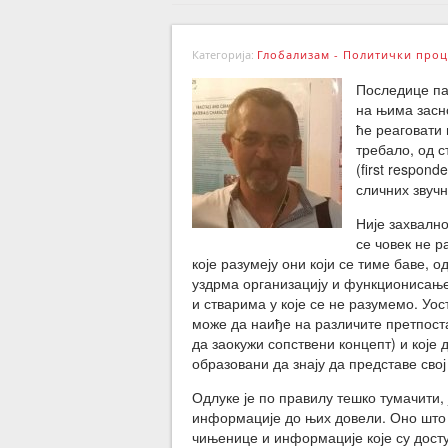
Категорија:
Глобализам - Политички проц
Последице пан
на њима засн
ће реаговати
требало, од с
(first respon
сличних звучн
Није захвалн
се човек не р
које разумеју они који се тиме баве,
уздрма организацију и функционисање 
и стварима у које се не разумемо. Уо
може да наиђе на различите претпоста
да заокужи сопствени концепт) и које 
образовани да знају да представе свој
Одлуке је по правилу тешко тумачити,
информације до њих довели. Оно што ј
чињенице и информације које су досту