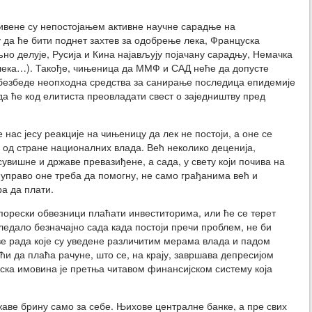
ивене су непостојањем активне научне сарадње на
 да ће бити поднет захтев за одобрење лека, Француска
љно делује, Русија и Кина најављују појачану сарадњу, Немачка
лека…). Такође, чињеница да ММФ и САД неће да допусте
обезбеде неопходна средства за санирање последица епидемије
а ће код елитиста преовладати свест о заједништву пред
нас јесу реакције на чињеницу да лек не постоји, а оне се
 од стране националних влада. Већ неколико деценија,
сувишне и државе превазиђене, а сада, у свету који почива на
, управо оне треба да помогну, не само грађанима већ и
ра да плати.
 порески обвезници плаћати инвеститорима, или ће се терет
ледало безначајно сада када постоји пречи проблем, не би
е рада које су уведене различитим мерама влада и падом
и да плаћа рачуне, што се, на крају, завршава депресијом
ка имовина је претња читавом финансијском систему која
жаве брину само за себе. Њихове централне банке, а пре свих