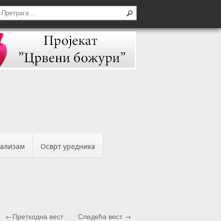
бализам
Осврт уредника
←Претходна вест
Следећа вест →