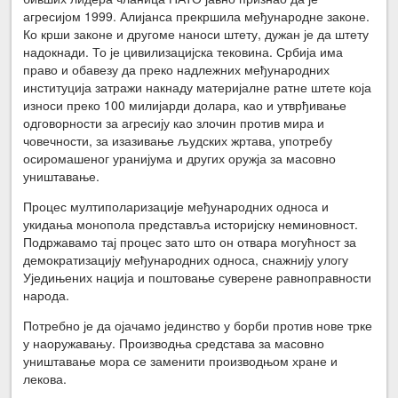
агресијом 1999. Алијанса прекршила међународне законе.
Ко крши законе и другоме наноси штету, дужан је да штету
надокнади. То је цивилизацијска тековина. Србија има
право и обавезу да преко надлежних међународних
институција затражи накнаду материјалне ратне штете која
износи преко 100 милијарди долара, као и утврђивање
одговорности за агресију као злочин против мира и
човечности, за изазивање људских жртава, употребу
осиромашеног уранијума и других оружја за масовно
уништавање.
Процес мултиполаризације међународних односа и
укидања монопола представља историјску неминовност.
Подржавамо тај процес зато што он отвара могућност за
демократизацију међународних односа, снажнију улогу
Уједињених нација и поштовање суверене равноправности
народа.
Потребно је да ојачамо јединство у борби против нове трке
у наоружавању. Производња средстава за масовно
уништавање мора се заменити производњом хране и
лекова.