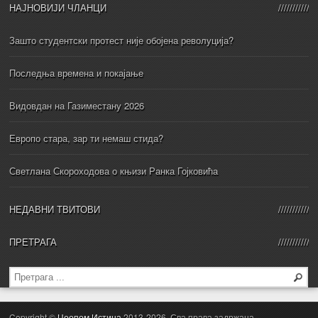
НАЈНОВИЈИ ЧЛАНЦИ
Зашто студентски протест није обојена револуција?
Последња времена и покајање
Видовдан на Газиместану 2026
Европо стара, зар ти немаш стида?
Светлана Скороходова о књизи Ранка Гојковића
НЕДАВНИ ТВИТОВИ
ПРЕТРАГА
Copyright ©
Цеопом Истина
2013-2026. Сва права задржана.