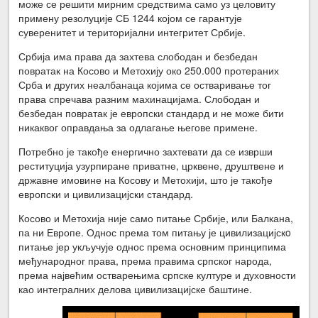
може се решити мирним средствима само уз целовиту
примену резолуције СБ 1244 којом се гарантује
суверенитет и територијални интегритет Србије.
Србија има права да захтева слободан и безбедан
повратак на Косово и Метохију око 250.000 протераних
Срба и других неалбанаца којима се остваривање тог
права спречава разним махинацијама. Слободан и
безбедан повратак је европски стандард и не може бити
никаквог оправдања за одлагање његове примене.
Потребно је такође енергично захтевати да се изврши
реституција узурпиране приватне, црквене, друштвене и
државне имовине на Косову и Метохији, што је такође
европски и цивилизацијски стандард.
Косово и Метохија није само питање Србије, или Балкана,
па ни Европе. Однос према том питању је цивилизацијскo
питање
јер укључује однос према основним принципима
међународног права, према правима српског народа,
према највећим остварењима српске културе и духовности
као интегралних делова цивилизацијске баштине.