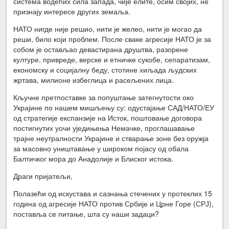
система водећих сила запада, чије елите, осим својих, не
признају интересе других земаља.
НАТО нигде није решио, нити је желео, нити је могао да
реши, било који проблем. После сваке агресије НАТО је за
собом је остављао девастирана друштва, разорене
културе, привреде, верске и етничке сукобе, сепаратизам,
економску и социјалну беду, стотине хиљада људских
жртава, милионе избеглица и расељених лица.
Кључне претпоставке за попуштање затегнутости око
Украјине по нашем мишљењу су: одустајање САД/НАТО/ЕУ
од стратегије експанзије на Исток, поштовање договора
постигнутих уочи уједињења Немачке, проглашавање
трајне неутралности Украјине и стварање зоне без оружја
за масовно уништавање у широком појасу од обала
Балтичког мора до Анадолије и Блиског истока.
Драги пријатељи,
Полазећи од искустава и сазнања стечених у протеклих 15
година од агресије НАТО против Србије и Црне Горе (СРЈ),
поставља се питање, шта су наши задаци?