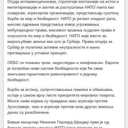
Осуда интервенционизма, стратегије експанзије на исток и
милитаризације и захтев за распуштање НАТО пакта као
освајачке, агресорске организације, представљају суштину
борбе за мир и безбедност. НАТО је реликт хладног рата,
његово одржање представља извор угрожавања
међународног права, масовног кршења људских права и
опасности по мир и безбедност. НАТО није место за
мирољубиве земље као што је Србија. Права опција за
Србију је политика активне неутралности и њено
претварање у уставни принцип.
ОЕБС се показао тром, недоследан и неефикасан. Европи
је потребан нови систем безбедности који ће свим
земљама гарантовати равноправност и једнаку
безбедност.
Борба за истину, супротстављање лажима и обманама,
остаје у самом врху листе приоритета мировног покрета.
Многе лажи којима су правдане како агресија против
Југославије, тако и агресије против низа других земаља
данас су разобличене.
Бивши канцелар Немачке Герхард Шредер први је од
бивших лидера чланица НАТО јавно признао да је