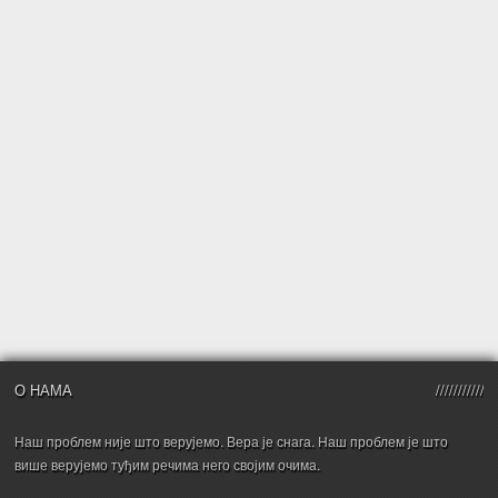
О НАМА
Наш проблем није што верујемо. Вера је снага. Наш проблем је што
више верујемо туђим речима него својим очима.