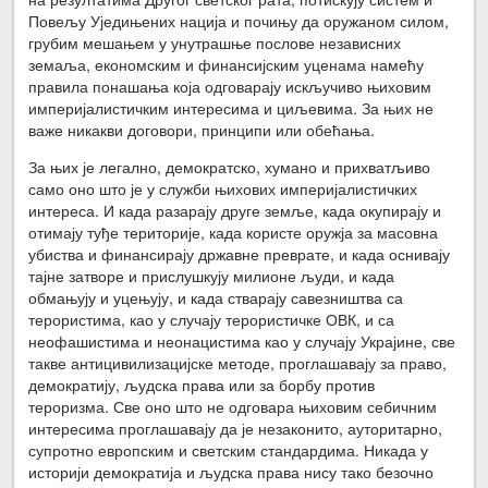
Повељу Уједињених нација и почињу да оружаном силом,
грубим мешањем у унутрашње послове независних
земаља, економским и финансијским уценама намећу
правила понашања која одговарају искључиво њиховим
империјалистичким интересима и циљевима. За њих не
важе никакви договори, принципи или обећања.
За њих је легално, демократско, хумано и прихватљиво
само оно што је у служби њихових империјалистичких
интереса. И када разарају друге земље, када окупирају и
отимају туђе територије, када користе оружја за масовна
убиства и финансирају државне преврате, и када оснивају
тајне затворе и прислушкују милионе људи, и када
обмањују и уцењују, и када стварају савезништва са
терористима, као у случају терористичке ОВК, и са
неофашистима и неонацистима као у случају Украјине, све
такве антицивилизацијске методе, проглашавају за право,
демократију, људска права или за борбу против
тероризма. Све оно што не одговара њиховим себичним
интересима проглашавају да је незаконито, ауторитарно,
супротно европским и светским стандардима. Никада у
историји демократија и људска права нису тако безочно