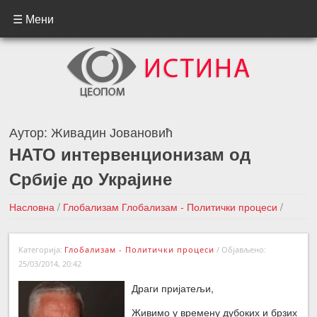
☰ Мени
Аутор:
Живадин Јовановић
НАТО интервенционизам од
Србије до Украјине
Насловна
/
Глобализам
Глобализам - Политички процеси
/
НАТО интервенционизам од Србије до Украјине
Категорија:
Глобализам - Политички процеси
/
Објављено:
←Претходна вест
Следећа вест →
25/03/2014, 20:42
Драги пријатељи,
Живимо у времену дубоких и брзих