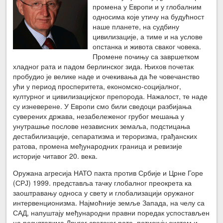
промена у Европи и у глобалним
односима које утичу на будућност
наше планете, на судбину
цивилизације, а тиме и на услове
опстанка и живота сваког човека.
Промене почињу са завршетком
хладног рата и падом берлинског зида. Њихов почетак
пробудио је велике наде и очекивања да ће човечанство
ући у период просперитета, економско-социјалног,
културног и цивилизацијског препорода. Нажалост, те наде
су изневерене. У Европи смо били сведоци разбијања
суверених држава, незабележеног грубог мешања у
унутрашње послове независних земаља, подстицања
дестабилизације, сепаратизма и тероризма, грађанских
ратова, промена међународних граница и ревизије
историје читавог 20. века.
Оружана агресија НАТО пакта против Србије и Црне Горе
(СРЈ) 1999. представља тачку глобалног преокрета ка
заоштравању односа у свету и глобализацији оружаног
интервенционизма. Најмоћније земље Запада, на челу са
САД, напуштају међународни правни поредак успостављен
на резултатима Другог светског рата, потискују систем и