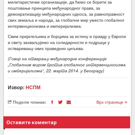
милитаристичке организације, да ћемо се борити за
поштовање принципа међународног права, за
демократизацију међународних односа, за равноправност
свих земаља и народа, за глобални мир уместо глобалног
интервенционизма и империјализма.
Свим пријатељима и борцима за истину и правду у Европи
и свету захваљујемо на солидарности и подршци у
остваривању ових праведних циљева.
(Говор на отварању међународне конференције
„Глобалним миром против глобалног интервенциноизма
и империјализма“, 22. марта 2014. у Београду)
Извор:
НСПМ
Подели чланак:
Врх странице
Оставите коментар