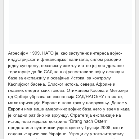
Агресијом 1999. НАТО је, као заступник интереса војно-
индустријског и финансијског капитала, силом разорио
једну суверену, независну земљу и отео јој део државне
територије да би САД на њој успоставиле војну основу и
базе за експанзију и освајање Истока, за контролу
Каспијског басена, Блиског истока, севера Африке и
главних енергетских токова. Отимањем Косова и Метохије
од Србије убрзава се експанзија САД/НАТО/ЕУ на исток,
милитаризација Европе и нова трка у наоружању. Данас у
Европи има више америчких војних база него у време када
је хладни рат био на врхунцу. Стратегија експанзије на
исток, ново издање доктрине “Drang nach Osten”
представља суштински узрок кризе у Грузији 2008, као и
садашње кризе око Украјине. Узроци су у тоталитаризму