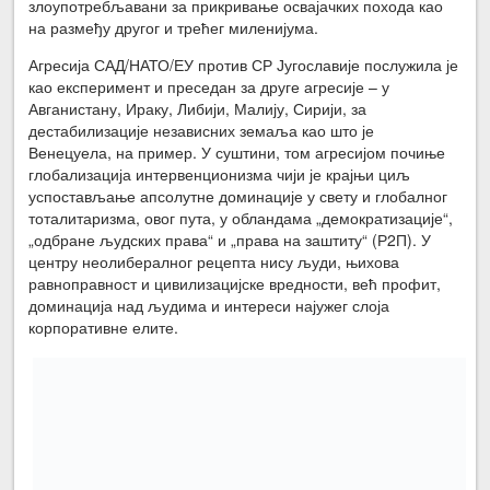
злоупотребљавани за прикривање освајачких похода као
на размеђу другог и трећег миленијума.
Агресија САД/НАТО/ЕУ против СР Југославије послужила је
као експеримент и преседан за друге агресије – у
Авганистану, Ираку, Либији, Малију, Сирији, за
дестабилизације независних земаља као што је
Венецуела, на пример. У суштини, том агресијом почиње
глобализација интервенционизма чији је крајњи циљ
успостављање апсолутне доминације у свету и глобалног
тоталитаризма, овог пута, у обландама „демократизације“,
„одбране људских права“ и „права на заштиту“ (Р2П). У
центру неолибералног рецепта нису људи, њихова
равноправност и цивилизацијске вредности, већ профит,
доминација над људима и интереси најужег слоја
корпоративне елите.