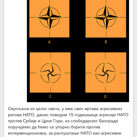
Окупљени из целог света, у име свих жртава агресивних
ратова НАТО, данас поводом 15-годишњице агресије НАТО
против Србије и Црне Горе, из слободарског Београда
поручујемо да ћемо се упорно борити против
интервенционизма, за распуштање НАТО као агресивне