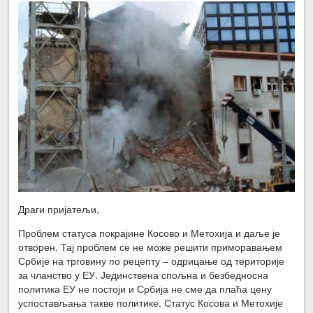
Драги пријатељи,
Проблем статуса покрајине Косово и Метохија и даље је
отворен. Тај проблем се не може решити приморавањем
Србије на трговину по рецепту – одрицање од територије
за чланство у ЕУ. Јединствена спољна и безбедносна
политика ЕУ не постоји и Србија не сме да плаћа цену
успостављања такве политике. Статус Косова и Метохије