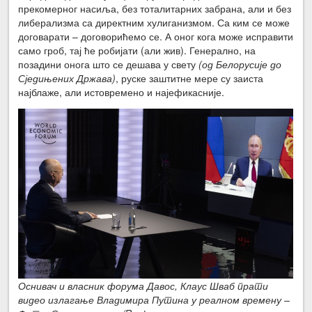
прекомерног насиља, без тоталитарних забрана, али и без
либерализма са директним хулиганизмом. Са ким се може
договарати – договорићемо се. А оног кога може исправити
само гроб, тај ће робијати (али жив). Генерално, на
позадини онога што се дешава у свету
(од Белорусије до
Сједињених Држава)
, руске заштитне мере су заиста
најблаже, али истовремено и најефикасније.
Оснивач и власник форума Давос, Клаус Шваб прати
видео излагање Владимира Путина у реалном времену –