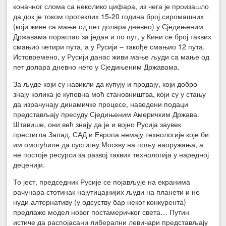
коначног слома са неколико цифара, из чега је произашло
да док је током протеклих 15-20 година број сиромашних
(који живе са мање од пет долара дневно) у Сједињеним
Државама порастао за један и по пут, у Кини се број таквих
смањио четири пута, а у Русији – такође смањио 12 пута.
Истовремено, у Русији данас живи мање људи са мање од
пет долара дневно него у Сједињеним Државама.
За људе који су навикли да купују и продају, који добро
знају колика је куповна моћ становништва, који су у стању
да израчунају динамичке процесе, наведени подаци
представљају пресуду Сједињеним Америчким Држава.
Штавише, они већ знају да је и војно Русија заувек
престигла Запад. САД и Европа немају технологије које би
им омогућиле да сустигну Москву на пољу наоружања, а
не постоје ресурси за развој таквих технологија у наредној
деценији.
То јест, председник Русије се појављује на екранима
рачунара стотинак најутицајнијих људи на планети и не
нуди алтернативу (у одсуству бар неког конкурента)
предлаже модел новог постамеричког света… Путин
истиче да распојасани либерални левичари представљају