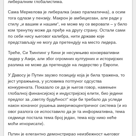
либералним глобалистима.
Сама Меркелова је либералка (иако прагматична), а осим
тога одлази у пензију. Макрон је амбициозан, али ради у
стилу „и вашим и нашим“, не може му се веровати – у било
ком тренутку може да пређе на другу страну. Остали сами
по себи нису његовог калибра, нити државе које
представљају не могу да претендују на место лидера.
Треће, Си Ђинпинг у Кини је несумњиво конзервативни
лидер у Азији, али због огромних културних и историјских
разлика не може да претендује на лидерство у Европи.
У Давосу је Путин заузео позицију која је била тражена, то
јест упражњена, у условима потпуног одсуства
конкурената. Показало се да је његов говор, намењен
глобалној финансијској и индустријској елити, био једини
предлог за „светлу будућност“ који би требало да уследи
након коначног рушења америчкоцентричног система (и из
овог разлога се испоставило да је та информативна, тема
седмице постала тема број један, тема коју нико неће
моћи игнорисати).
Путин је елегантно демонстрирао неизбежност његовог