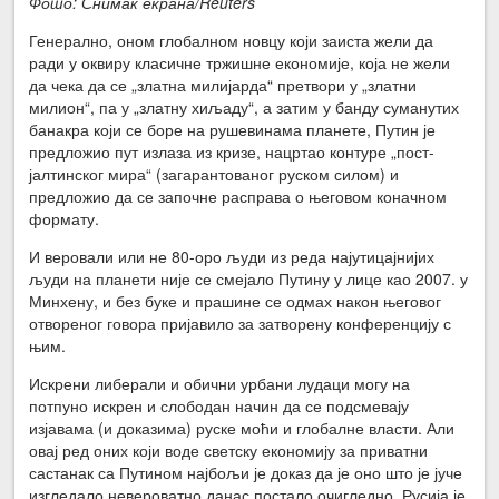
Фото: Снимак екрана/Reuters
Генерално, оном глобалном новцу који заиста жели да
ради у оквиру класичне тржишне економије, која не жели
да чека да се „златна милијарда“ претвори у „златни
милион“, па у „златну хиљаду“, а затим у банду суманутих
банакра који се боре на рушевинама планете, Путин је
предложио пут излаза из кризе, нацртао контуре „пост-
јалтинског мира“ (загарантованог руском силом) и
предложио да се започне расправа о његовом коначном
формату.
И веровали или не 80-оро људи из реда најутицајнијих
људи на планети није се смејало Путину у лице као 2007. у
Минхену, и без буке и прашине се одмах након његовог
отвореног говора пријавило за затворену конференцију с
њим.
Искрени либерали и обични урбани лудаци могу на
потпуно искрен и слободан начин да се подсмевају
изјавама (и доказима) руске моћи и глобалне власти. Али
овај ред оних који воде светску економију за приватни
састанак са Путином најбољи је доказ да је оно што је јуче
изгледало невероватно данас постало очигледно. Русија је