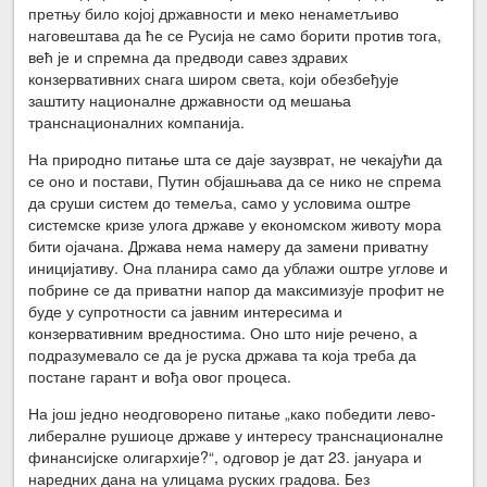
претњу било којој државности и меко ненаметљиво
наговештава да ће се Русија не само борити против тога,
већ је и спремна да предводи савез здравих
конзервативних снага широм света, који обезбеђује
заштиту националне државности од мешања
транснационалних компанија.
На природно питање шта се даје заузврат, не чекајући да
се оно и постави, Путин објашњава да се нико не спрема
да сруши систем до темеља, само у условима оштре
системске кризе улога државе у економском животу мора
бити ојачана. Држава нема намеру да замени приватну
иницијативу. Она планира само да ублажи оштре углове и
побрине се да приватни напор да максимизује профит не
буде у супротности са јавним интересима и
конзервативним вредностима. Оно што није речено, а
подразумевало се да је руска држава та која треба да
постане гарант и вођа овог процеса.
На још једно неодговорено питање „како победити лево-
либералне рушиоце државе у интересу транснационалне
финансијске олигархије?“, одговор је дат 23. јануара и
наредних дана на улицама руских градова. Без