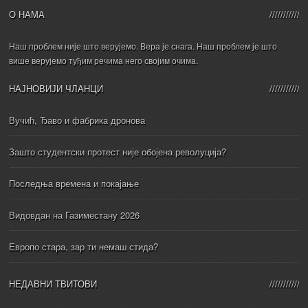
О НАМА
Наш проблем није што верујемо. Вера је снага. Наш проблем је што
више верујемо туђим речима него својим очима.
НАЈНОВИЈИ ЧЛАНЦИ
Вучић, Ђаво и фабрика дронова
Зашто студентски протест није обојена револуција?
Последња времена и покајање
Видовдан на Газиместану 2026
Европо стара, зар ти немаш стида?
НЕДАВНИ ТВИТОВИ