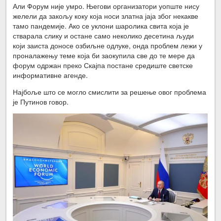
Али Форум није умро. Његови организатори уопште нису
желели да закољу коку која носи златна јаја због некакве
тамо пандемије. Ако се уклони шаролика свита која је
стварала слику и остане само неколико десетина људи
који заиста доносе озбиљне одлуке, онда проблем лежи у
проналажењу теме која би заокупила све до те мере да
форум одржан преко Скајпа постане средиште светске
информативне агенде.
Најбоље што се могло смислити за решење овог проблема
је Путинов говор.