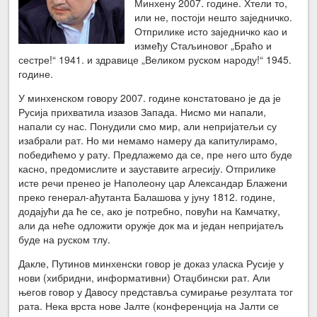
Минхену 2007. године. Хтели то,
или не, постоји нешто заједничко.
Отприлике исто заједничко као и
између Стаљиновог „Браћо и
сестре!“ 1941. и здравице „Великом руском народу!“ 1945.
године.
У минхенском говору 2007. године констатовано је да је
Русија прихватила изазов Запада. Нисмо ми напали,
напали су нас. Понудили смо мир, али непријатељи су
изабрали рат. Но ми немамо намеру да капитулирамо,
победићемо у рату. Предлажемо да се, пре него што буде
касно, предомислите и зауставите агресију. Отприлике
исте речи пренео је Наполеону цар Александар Блажени
преко генерал-ађутанта Балашова у јуну 1812. године,
додајући да ће се, ако је потребно, повући на Камчатку,
али да неће одложити оружје док ма и један непријатељ
буде на руском тлу.
Дакле, Путинов минхенски говор је доказ уласка Русије у
нови (хибридни, информативни) Отаџбински рат. Али
његов говор у Давосу представља сумирање резултата тог
рата. Нека врста нове Јалте (конференција на Јалти се