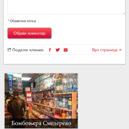
*
Обавезна поља
Подели чланак:
Врх странице