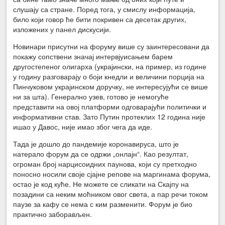
слушају са стране. Поред тога, у смислу информација,
било који говор ће бити покривен са десетак других,
изложених у панел дискусији.
Новинари присутни на форуму више су заинтересовани да
покажу сопствени значај интервјуисањем барем
другостепеног олигарха (украјински, на пример, из године
у годину разговарају о боји кнедли и величини порција на
Пинчуковом украјинском доручку, не интересујући се више
ни за шта). Генерално узев, готово је немогуће
представити на овој платформи одговарајући политички и
информативни став. Зато Путин протеклих 12 година није
ишао у Давос, није имао због чега да иде.
Тада је дошло до пандемије коронавируса, што је
натерало форум да се одржи „онлајн“. Као резултат,
огроман број нарцисоидних паунова, који су претходно
поносно носили своје сјајне репове на маргинама форума,
остао је код куће. Не можете се сликати на Скајпу на
позадини са неким моћником овог света, а пар речи током
паузе за кафу се нема с ким разменити. Форум је био
практично заборављен.