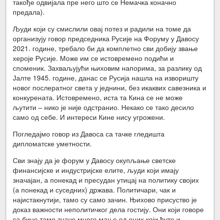
такође одвијала пре него што се Немачка коначно
предала).
Људи који су смислили овај потез и радили на томе да
организују говор председника Русије на Форуму у Давосу
2021. године, требало би да комплетно сви добију звање
хероје Русије. Може им се истовремено подићи и
споменик. Захваљујући њиховим напорима, за разлику од
Јалте 1945. године, данас се Русија нашла на изворишту
новог послератног света у једнини, без икаквих савезника и
конкурената. Истовремено, иста та Кина се не може
љутити – нико је није одстранио. Некако се тако десило
само од себе. И интереси Кине нису угрожени.
Погледајмо говор из Давоса са тачке гледишта
дипломатске уметности.
Сви знају да је форум у Давосу окупљање светске
финансијске и индустријске елите, људи који имају
значајан, а понекад и пресудан утицај на политику својих
(а понекад и суседних) држава. Политичари, чак и
најистакнутији, тамо су само зачин. Њихово присуство је
доказ важности неполитичког дела гостију. Они који говоре
са бине тамо значе много мање од оних који ћуте и