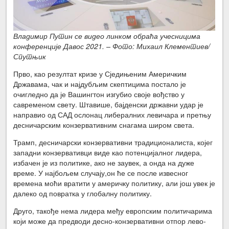
Владимир Путин се видео линком обраћа учесницима
конференције Давос 2021. – Фото: Михаил Клементиев/
Спутњик
Прво, као резултат кризе у Сједињеним Америчким
Државама, чак и најдубљим скептицима постало је
очигледно да је Вашингтон изгубио своје вођство у
савременом свету. Штавише, бајденски државни удар је
направио од САД ослонац либералних левичара и претњу
десничарским конзервативним снагама широм света.
Трамп, десничарски конзервативни традиционалиста, којег
западни конзервативци виде као потенцијалног лидера,
избачен је из политике, ако не заувек, а онда на дуже
време. У најбољем случају,он ће се после извесног
времена моћи вратити у америчку политику, али још увек је
далеко од повратка у глобалну политику.
Друго, такође нема лидера међу европским политичарима
који може да предводи десно-конзервативни отпор лево-