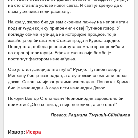
на сто ставила услове новог света. И свет је кренуо да о
овим условима води расправу.
На крају, желео бих да вам скренем пажњу на неприметан
подвиг људи који су припремили овај Путинов говор. У
погледу обима и утицаја на историјске процесе, то је
жешће је од битака код Стаљинграда и Курска заједно.
Поред тога, победа је постигнута са мало крвопролића и
на страној територији. Ефекат експлозије бомбе је
постигнут фактором изненађења.
Ово је стил „специјалитет куће“ Русије. Путинов говор у
Минхену био је изненадан, а августовски сломљени пораз
дрског Сакашвилијевог режима изненадан. Повратак Крима
био је изненадан. А сада исти изненадни Давос.
Покојни Виктор Степанович Черномирдин задовољно би
приметио: „Ово се никада није догодило, а ево опет!“
Превод:
Радмила Тмушић-Степанов
Извор:
Искра