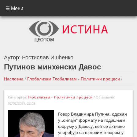
☰ Мени
Аутор:
Ростислав Ишћенко
Путинов минхенски Давос
Насловна
/
Глобализам
Глобализам - Политички процеси
/
Путинов минхенски Давос
Категорија:
Глобализам - Политички процеси
/
Објављено:
←Претходна вест
Следећа вест →
02/02/2021, 22:02
Говор Владимира Путина, одржан
у „онлајн“ формату на годишњем
форуму у Давосу, већ се активно
упоређује са његовим говором у