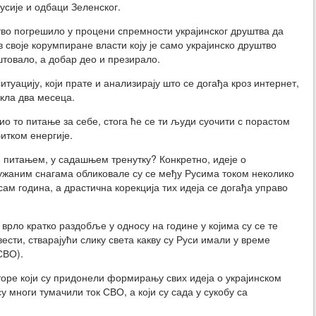
усије и одбаци Зеленског.
ство погрешило у процени спремности украјинског друштва да
в своје корумпиране власти коју је само украјинско друштво
штовало, а добар део и презирало.
итуацију, који прате и анализирају што се догађа кроз интернет,
кла два месеца.
дио то питање за себе, стога ће се ти људи суочити с порастом
итком енергије.
м питањем, у садашњем тренутку? Конкретно, идеје о
ружаним снагама обликовале су се међу Русима током неколико
ам година, а драстична корекција тих идеја се догађа управо
врло кратко раздобље у односу на године у којима су се те
сти, стварајући слику света какву су Руси имали у време
СВО).
торе који су придонели формирању свих идеја о украјинском
су многи тумачили ток СВО, а који су сада у сукобу са