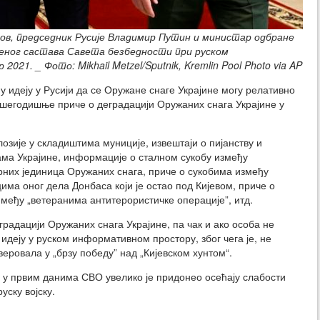
в, председник Русије Владимир Путин и министар одбране
реног састава Савета безбедности при руском
021. _ Фото: Mikhail Metzel/Sputnik, Kremlin Pool Photo via AP
 идеју у Русији да се Оружане снаге Украјине могу релативно
вишегодишње приче о деградацији Оружаних снага Украјине у
озије у складиштима муниције, извештаји о пијанству и
ама Украјине, информације о сталном сукобу између
них јединица Оружаних снага, приче о сукобима између
има оног дела Донбаса који је остао под Кијевом, приче о
међу „ветеранима антитерористичке операције”, итд.
градацији Оружаних снага Украјине, па чак и ако особа не
у идеју у руском информативном простору, због чега је, не
еровала у „брзу победу” над „Кијевском хунтом“.
а у првим данима СВО увелико је придонео осећају слабости
уску војску.