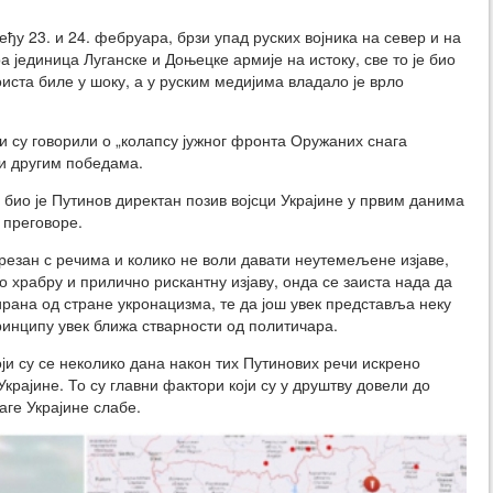
ђу 23. и 24. фебруара, брзи упад руских војника на север и на
а јединица Луганске и Доњецке армије на истоку, све то је био
оиста биле у шоку, а у руским медијима владало је врло
ји су говорили о „колапсу јужног фронта Оружаних снага
 и другим победама.
 био је Путинов директан позив војсци Украјине у првим данима
 преговоре.
презан с речима и колико не воли давати неутемељене изјаве,
ко храбру и прилично рискантну изјаву, онда се заиста нада да
бирана од стране укронацизма, те да још увек представља неку
 принципу увек ближа стварности од политичара.
оји су се неколико дана након тих Путинових речи искрено
 Украјине. То су главни фактори који су у друштву довели до
ге Украјине слабе.