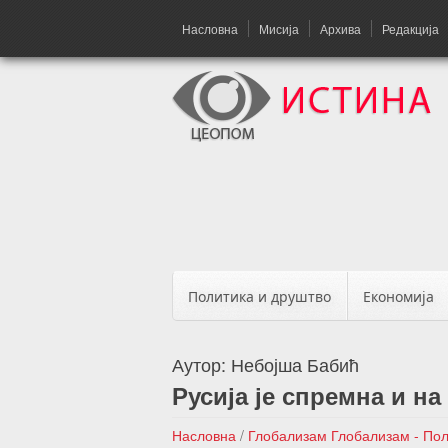
Насловна
Мисија
Архива
Редакција
Политика и друштво
Економија
Аутор:
Небојша Бабић
Русија је спремна и на
Насловна
/
Глобализам
Глобализам - По