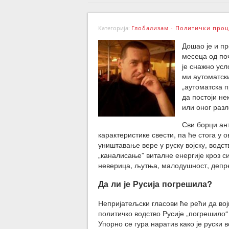
Категорија:
Глобализам - Политички проц
Дошао је и пр
месеца од поч
је снажно усл
ми аутоматски
„аутоматска 
да постоји не
или оног разл
Сви борци ан
карактеристике свести, па ће стога у
уништавање вере у руску војску, водст
„каналисање” виталне енергије кроз с
неверица, љутња, малодушност, депре
Да ли је Русија погрешила?
Непријатељски гласови ће рећи да војна
политичко водство Русије „погрешило“ 
Упорно се гура наратив како је руски