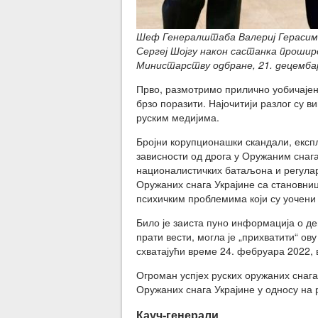
Шеф Генералштаба Валериј Герасимо
Сергеј Шојгу након састанка проши
Министарству одбране, 21. децембар 2
Прво, размотримо прилично уобичајену
брзо поразити. Најочитији разлог су 
руским медијима.
Бројни корупционашки скандали, експл
зависности од дрога у Оружаним снаг
националистичких батаљона и регулар
Оружаних снага Украјине са становниц
психичким проблемима који су уочени 
Било је заиста пуно информација о де
прати вести, могла је „прихватити“ ов
схватајући време 24. фебруара 2022, в
Огроман успјех руских оружаних снаг
Оружаних снага Украјине у односу на р
Кауч-генерали