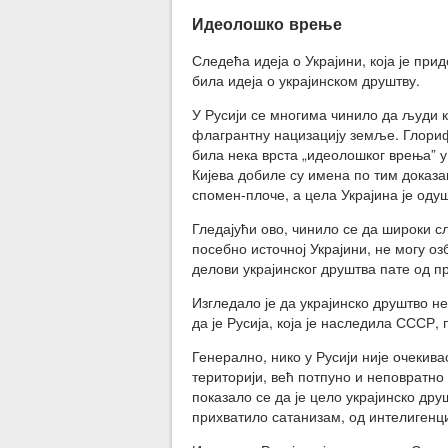
Идеолошко врење
Следећа идеја о Украјини, која је при
била идеја о украјинском друштву.
У Русији се многима чинило да људи ко
флагрантну нацизацију земље. Глори
била нека врста „идеолошког врења” 
Кијева добиле су имена по тим доказа
спомен-плоче, а цела Украјина је оду
Гледајући ово, чинило се да широки сл
посебно источној Украјини, не могу о
делови украјинског друштва пате од 
Изгледало је да украјинско друштво н
да је Русија, која је наследила СССР,
Генерално, нико у Русији није очекивао
територији, већ потпуно и неповратно
показало се да је цело украјинско д
прихватило сатанизам, од интелигенци