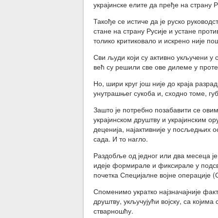
украјинске елите да пређе на страну Р
Такође се истиче да је руско руковод
стане на страну Русије и устане проти
толико критиковало и искрено није по
Сви људи који су активно укључени у с
већ су решили све ове дилеме у проте
Но, шири круг још није до краја разра
унутрашњег сукоба и, сходно томе, губ
Зашто је потребно позабавити се ови
украјинском друштву и украјинским о
деценија, најактивније у посљедњих ос
сада. И то нагло.
Раздобље од једног или два месеца је 
идеје формирале и фиксирале у подсве
почетка Специјалне војне операције (
Споменимо укратко најзначајније фак
друштву, укључујући војску, са којима 
стварношћу.