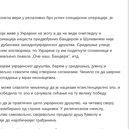
донела вери у релативно брз успех специјалне операције, је
ји живе у Украјини не могу а да не виде очигледну и
фикација нациста предвођених Бандером и Шухевичем није
у дубинама западноукрајинског друштва. Средишње улице
ним злотворима, по Украјини су им подигнути споменици и
шевљено певала „Оче наш, Бандера“, итд.
ојеви украјинског друштва, барем у средишњој, јужној и
збиљно схватити овај отворени сатанизам. Чинило се да широки
пропадања у мрак неонацизма.
е може схватити чињеницу да је нацизам егзистенцијално зло, и
 победила то зло и сачувала сећање на ту велику победу.
 да је практично цело украјинско друштво, на читавој својој
 зомбирано од стране нацизма. У религиозном смислу,
руштво самовољно, својевољно продало душу ђаволу и
је до најобичнијег грађанина.