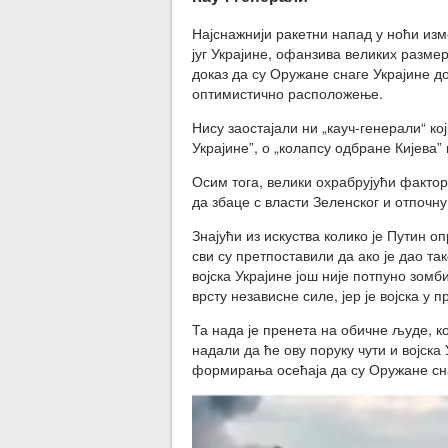
Најснажнији ракетни напад у ноћи изме
југ Украјине, офанзива великих размер
доказ да су Оружане снаге Украјине д
оптимистично расположење.
Нису заостајали ни „кауч-генерали“ ко
Украјине”, о „колапсу одбране Кијева”
Осим тога, велики охрабрујући фактор
да збаце с власти Зеленског и отпочну
Знајући из искуства колико је Путин о
сви су претпоставили да ако је дао та
војска Украјине још није потпуно зом
врсту независне силе, јер је војска у
Та нада је пренета на обичне људе, к
надали да ће ову поруку чути и војска
формирања осећаја да су Оружане сна