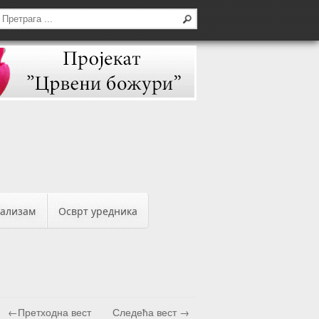
бализам
Осврт уредника
←Претходна вест
Следећа вест →