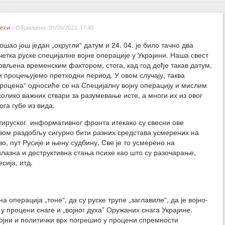
еси
/
Објављено: 01/05/2022, 17:40
ошао још један „округли“ датум и 24. 04. је било тачно два
етка руске специјалне војне операције у Украјини. Наша свест
овљена временским фактором, стога, кад год дође такав датум,
 процењујемо претходни период. У овом случају, таква
процена“ односиће се на Специјалну војну операцију и мислим
колико важних ствари за разумевање исте, а многи их из овог
ога губе из вида.
тируског информативног фронта итекако су свесни ове
 овом раздобљу сигурно бити разних средстава усмерених на
во, пут Русије и њену судбину. Све је то усмерено на
илазна и деструктивна стања психе као што су разочарање,
сија, итд.
 операција „тоне“, да су руске трупе „заглавиле“, да је војно-
у процени снаге и „војног духа” Оружаних снага Украјине.
 војни и политички врх погрешио у процени спремности