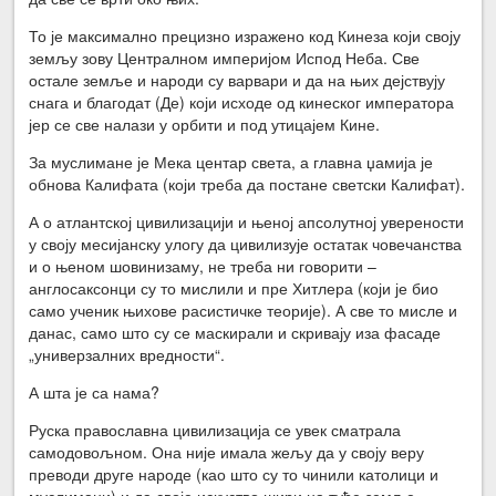
То је максимално прецизно изражено код Кинеза који своју
земљу зову Централном империјом Испод Неба. Све
остале земље и народи су варвари и да на њих дејствују
снага и благодат (Де) који исходе од кинеског императора
јер се све налази у орбити и под утицајем Кине.
За муслимане је Мека центар света, а главна џамија је
обнова Калифата (који треба да постане светски Калифат).
А о атлантској цивилизацији и њеној апсолутној уверености
у своју месијанску улогу да цивилизује остатак човечанства
и о њеном шовинизаму, не треба ни говорити –
англосаксонци су то мислили и пре Хитлера (који је био
само ученик њихове расистичке теорије). А све то мисле и
данас, само што су се маскирали и скривају иза фасаде
„универзалних вредности“.
А шта је са нама?
Руска православна цивилизација се увек сматрала
самодовољном. Она није имала жељу да у своју веру
преводи друге народе (као што су то чинили католици и
муслимани) и да своје искуство шири на туђе земље.