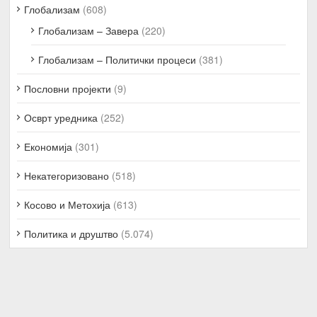
Глобализам
(608)
Глобализам – Завера
(220)
Глобализам – Политички процеси
(381)
Пословни пројекти
(9)
Осврт уредника
(252)
Економија
(301)
Некатегоризовано
(518)
Косово и Метохија
(613)
Политика и друштво
(5.074)