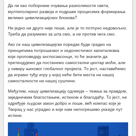
Да ли као поборнике очувања разноликости света,
мултиполарног развоја и подршке процесима формирања
великих цивилизацијских блокова?
Ни једно ни друго није лоше, али је то потпуно недовољно.
Треба да разумемо за шта смо, а не против чега смо.
Ако се наш цивилизацијски поредак буде градио на
принципима потрошачког и хедонистичког капитализма
који проповедају англосаксонци, то ће значити да
претендујемо да постанемо самостални центар моћи, али
у оквиру њиховог глобалног пројекта. То јест, наставићемо
да играмо туђу игру у којој неће бити места ни нашој
самосталности ни нашој суштини.
Међутим, нашу цивилизацију одликује – тежња за правдом,
заједничким благостањем, истином и благодаћу. То јест, не
одређује људски закон добро и лоше, већ компас који је
Творац у нас уградио и који нам непогрешиво указује пут
истине.