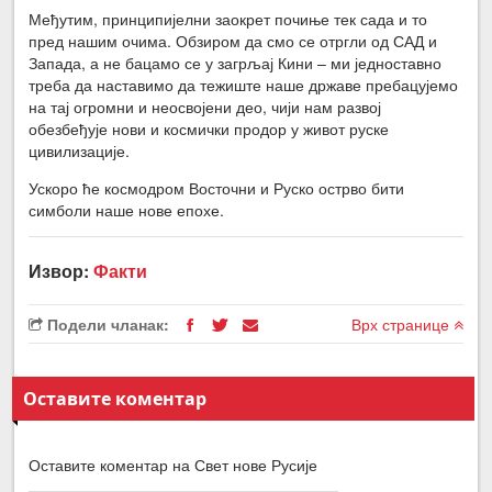
Међутим, принципијелни заокрет почиње тек сада и то
пред нашим очима. Обзиром да смо се отргли од САД и
Запада, а не бацамо се у загрљај Кини – ми једноставно
треба да наставимо да тежиште наше државе пребацујемо
на тај огромни и неосвојени део, чији нам развој
обезбеђује нови и космички продор у живот руске
цивилизације.
Ускоро ће космодром Восточни и Руско острво бити
симболи наше нове епохе.
Извор:
Факти
Подели чланак:
Врх странице
Оставите коментар
Оставите коментар на Свет нове Русије