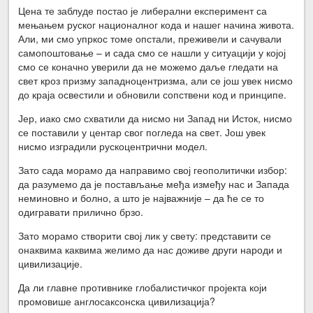
Цена те заблуде постао је либерални експеримент са
мењањем руског националног кода и нашег начина живота.
Али, ми смо упркос томе опстали, преживели и сачували
самопоштовање – и сада смо се нашли у ситуацији у којој
смо се коначно уверили да не можемо даље гледати на
свет кроз призму западноцентризма, али се још увек нисмо
до краја освестили и обновили сопствени код и принципе.
Јер, иако смо схватили да нисмо ни Запад ни Исток, нисмо
се поставили у центар свог погледа на свет. Још увек
нисмо изградили рускоцентрични модел.
Зато сада морамо да направимо свој геополитички избор:
да разумемо да је постављање међа између нас и Запада
неминовно и болно, а што је најважније – да ће се то
одигравати прилично брзо.
Зато морамо створити свој лик у свету: представити се
онаквима каквима желимо да нас доживе други народи и
цивилизације.
Да ли главне противнике глобалистичког пројекта који
промовише англосаксонска цивилизација?