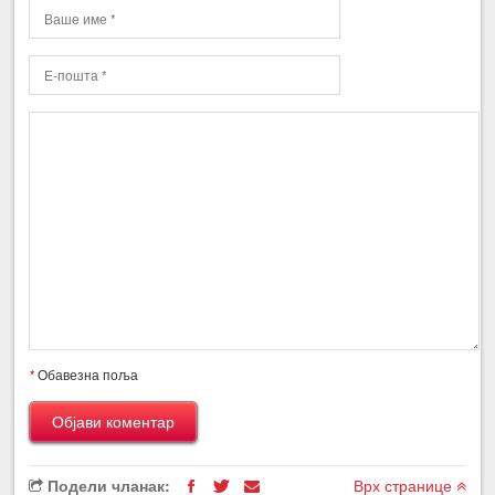
*
Обавезна поља
Подели чланак:
Врх странице