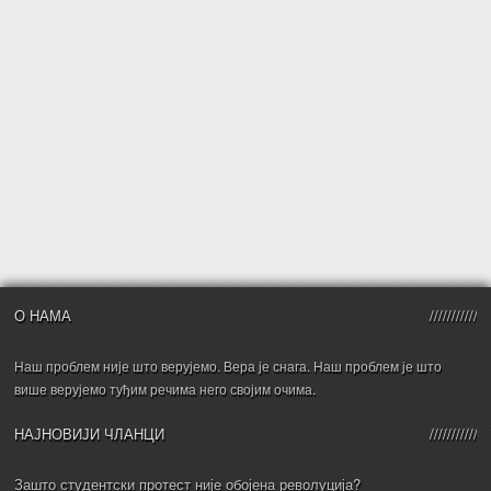
О НАМА
Наш проблем није што верујемо. Вера је снага. Наш проблем је што
више верујемо туђим речима него својим очима.
НАЈНОВИЈИ ЧЛАНЦИ
Зашто студентски протест није обојена револуција?