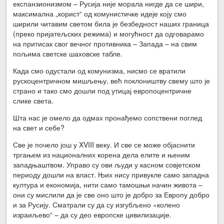
експанзионизмом – Русија није морала нигде да се шири,
максимална „корист“ од комунистичке идеје коју смо
ширили читавим светом била је безбедност наших граница
(преко пријатељских режима) и могућност да одговарамо
на притисак свог вечног противника – Запада – на свим
пољима светске шаховске табле.
Када смо одустали од комунизма, нисмо се вратили
рускоцентричном мишљењу, већ поклоништву свему што је
страно и тако смо дошли под утицај европоцентричне
слике света.
Шта нас је омело да одмах пронађемо сопствени поглед
на свет и себе?
Све је почело још у XVIII веку. И све се може објаснити
тргањем из националних корена дела елите и њеним
западњаштвом. Управо су ови људи у касном совјетском
периоду дошли на власт. Њих нису привукле само западна
култура и економија, нити само тамошњи начин живота –
они су мислили да је све оно што је добро за Европу добро
и за Русију. Сматрали су да су изгубљено «колено
израиљево“ – да су део европске цивилизације.