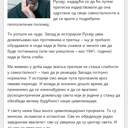
Русију, надајући се да ће путем
притиска издејствовати да она
одустане од своје самосталности и
да се врати у подређени
геополитички положај.
То уопште не чуди. Запад је историјски Русију увек
доживљавао као противника и претњу – њу је требало
обуздавати и онда када је била снажна и чинити све да
буде потчињена (или чак уништена – као 1941. године)
када је била слаба.
Ми живимо у доба када земља прелази из стања слабости
у самосталност – тако да је реакција Запада потпуно
нормална. У историји смо више пута пролазили кроз
овакве периоде. И можда је коначно дошло време да
прекинемо да се изненађујемо и да се вратимо
рускоцентричном доживљају света који је једини у стању да
обезбеди велику будућност наше цивилизације.
У свету нема баш много цивилизацијских пројеката. То су
кинески, исламски и атлантски. Све их обједињује један
заједнички квалитет: сви су уверени да су центар света. И
да све се врти око њих.