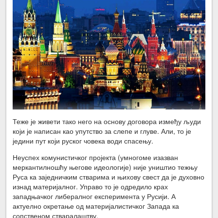
Теже је живети тако него на основу договора између људи
који је написан као упутство за слепе и глуве. Али, то је
једини пут који руског човека води спасењу.
Неуспех комунистичког пројекта (умногоме изазван
меркантилношћу његове идеологије) није уништио тежњу
Руса ка заједничким стварима и њихову свест да је духовно
изнад материјалног. Управо то је одредило крах
западњачког либералног експеримента у Русији. А
актуелно окретање од материјалистичког Запада ка
сопственом стваралаштву.