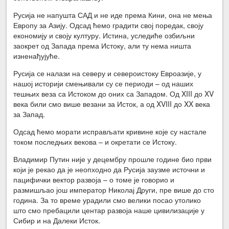
Русија не напушта САД и не иде према Кини, она не мења
Европу за Азију. Одсад ћемо градити свој поредак, своју
економију и своју културу. Истина, уследиће озбиљни
заокрет од Запада према Истоку, али ту нема ништа
изненађујуће.
Русија се налази на северу и североистоку Евроазије, у
нашој историји смењивали су се периоди – од наших
тешњих веза са Истоком до оних са Западом. Од XIII до XV
века били смо више везани за Исток, а од XVIII до XX века
за Запад.
Одсад ћемо морати исправљати кривине које су настале
током последњих векова – и окретати се Истоку.
Владимир Путин није у децембру прошле године био први
који је рекао да је неопходно да Русија заузме источни и
пацифички вектор развоја – о томе је говорио и
размишљао још император Николај Други, пре више до сто
година. За то време урадили смо велики посао утолико
што смо пребацили центар развоја наше цивилизације у
Сибир и на Далеки Исток.