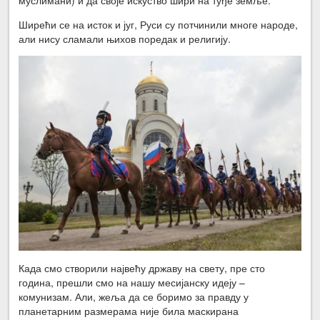
Ширећи се на исток и југ, Руси су потчинили многе народе,
али нису сламали њихов поредак и религију.
Када смо створили највећу државу на свету, пре сто
година, прешли смо на нашу месијанску идеју –
комунизам. Али, жеља да се боримо за правду у
планетарним размерама није била маскирана