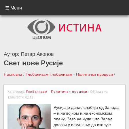
☰ Мени
Аутор:
Петар Акопов
Свет нове Русије
Насловна
/
Глобализам
Глобализам - Политички процеси
/
Свет нове Русије
Категорија:
Глобализам - Политички процеси
/
Објављено:
←Претходна вест
Следећа вест →
13/04/2014, 02:13
Русија је данас слабија од Запада
– и на војном и на економском
плану. Зато не чуди што Запад
долази у искушење да изолује