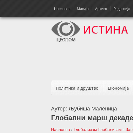
Насловна
Мисија
Архива
Редакција
Политика и друштво
Економија
Аутор:
Љубиша Маленица
Глобални марш декаден
Насловна
/
Глобализам
Глобализам - За