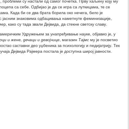
 проблеми су настали од самог почетка. Прву хаљину коју му
поцепа са себе. Одбијао је да се игра са луткицама, те се
ма. Када би се два брата борила око нечега, било је
кос јасним знаковима одбацивања наметнуте феминизације,
ер, како су тада звали Дејвида, да стекне светску славу.
 америчким Удружењем за унапређивање науке, објавио је, у
ци и жене, дечаци и девојчице
, магазин
Тајмс
му је посветио
постао саставни део уџбеника за психологију и педијатрију. Тек
учаја Дејвида Рајмера постала је доступна широј јавности.