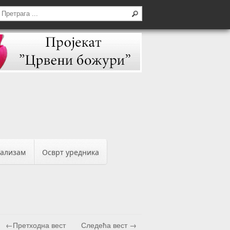
бализам
Осврт уредника
←Претходна вест
Следећа вест →