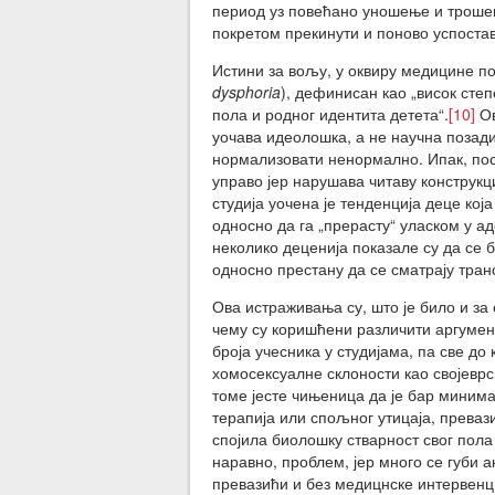
период уз повећано уношење и трошење
покретом прекинути и поново успостав
Истини за вољу, у оквиру медицине по
dysphoria
), дефинисан као „висок ст
пола и родног идентита детета“.
[10]
Ов
уочава идеолошка, а не научна позади
нормализовати ненормално. Ипак, пост
управо јер нарушава читаву конструкц
студија уочена је тенденција деце кој
односно да га „прерасту“ уласком у а
неколико деценија показале су да се 
односно престану да се сматрају тран
Ова истраживања су, што је било и за 
чему су коришћени различити аргумен
броја учесника у студијама, па све д
хомосексуалне склоности као својеврс
томе јесте чињеница да је бар миним
терапија или спољног утицаја, превази
спојила биолошку стварност свог пола
наравно, проблем, јер много се губи а
превазићи и без медицнске интервенц