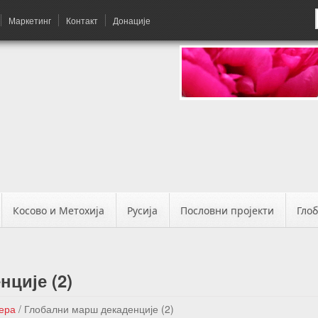
Маркетинг
Контакт
Донације
Косово и Метохија
Русија
Пословни пројекти
Гло
ције (2)
вера
/
Глобални марш декаденције (2)