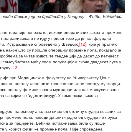
особа током једног протеста у Лондону – Фото: Ehimetalor
лне терапије непознате, исходи оперативних захвата промене
т истраживања и не иду у прилог тезе да је пол флуидна
ати. Истраживање спроведено у Шведској
[12]
, које је пратило
на након што су прошле операцију промене пола, показало је
роблема за читав живот, те тенденцију да десет до петнаест
ј самоубистава међу овом популацијом скочи двадесет пута у
групу.
[13]
арије при Медицинском факултету на Универзитету Џонс
рци не постају жене нити трансполне жене постају мушкарци.
аво постају феминизовани мушкарци или пак маскулизоване
 са којим се ‘идентификују’. У томе лежи њихова
рдијан
, на основу анализе више од стотину студија везаних за
а промене пола, наводи да „нити једна од студија не пружа
рисна за пацијенте. Већина истраживања била су лоше
те у корист физичке промене пола. Није спроведена