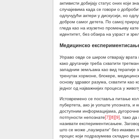
активисти добијају статус оних који з
случајевима када се говори о доброби
одлучујући актери у дискусији, но од
добром самог детета. По самој природ
гледа као на изузетно промењиву катег
идентитет, без обзира на узраст и зре
Медицинско експериментисањ
Управо овде се широм отварају врата
како другачије треба схватити третма
западним земљама као вид терапије за
тренутак хормоне, блокере, медицинск
основу здравог разума, схватити као к
једног од најважнијих процеса у живот
Истовремено се поставља питање коли
пубертета, ако је уопште упозната, и 
доступним информацијама, дугорочне
потпуности непознате
[7]
[8]
[9]
, тако да
називати експериментисањем. Заговор
што се може „паузирати“ без икаквих 
процес који подразумева складно фун