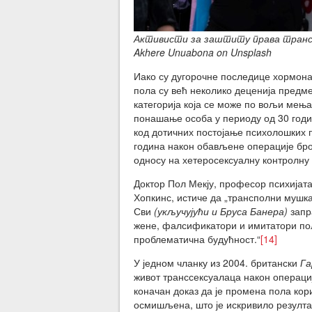
Активисти за заштиту права транс 
Akhere Unuabona on Unsplash
Иако су дугорочне последице хормона
пола су већ неколико деценија предме
категорија која се може по вољи мењ
понашање особа у периоду од 30 годи
код дотичних постојање психолошких п
година након обављене операције бро
односу на хетеросексуалну контролну 
Доктор Пол Мекју, професор психијат
Хопкинс, истиче да „трансполни мушка
Сви
(укључујући и Бруса Банера)
запр
жене, фалсификатори и имитатори пола
проблематична будућност.“
[14]
У једном чланку из 2004. британски
Га
живот транссексуалаца након операциј
коначан доказ да је промена пола ко
осмишљена, што је искривило резулта