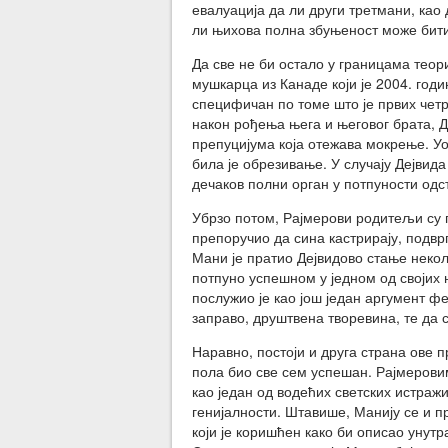
евалуација да ли други третмани, као
ли њихова полна збуњеност може бит
Да све не би остало у границама теор
мушкарца из Канаде који је 2004. годи
специфичан по томе што је првих четр
након рођења њега и његовог брата, 
препуцијума која отежава мокрење. У
била је обрезивање. У случају Дејвида
дечаков полни орган у потпуности од
Убрзо потом, Рајмерови родитељи су п
препоручио да сина кастрирају, подврг
Мани је пратио Дејвидово стање некол
потпуно успешном у једном од својих 
послужио је као још један аргумент ф
заправо, друштвена творевина, те да 
Наравно, постоји и друга страна ове п
пола био све сем успешан. Рајмеровим
као један од водећих светских истраж
генијалности. Штавише, Манију се и пр
који је коришћен како би описао унут