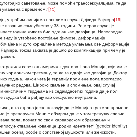
 дуготрајно саветовање, може помоћи транссексуалцима, те да
и умањена с временом.“
[15]
ије, у краћим линијама наводимо случај Дејвида Рајмера
[16]
,
не извршио самоубиство у 38. години. Рајмеров случај је
наест година живота био одгајан као девојчица. Непосредно
Дејвиду је утврђено постојање фимозе, деформације
обичајена и дуго коришћена метода уклањања ове деформације
 Рајмера, током захвата је дошло до компликација при чему је
страњен.
отражили савет од америчког доктора Џона Манија, који им је
ну хормонском третману, те да га одгоје као девојчицу. Доктор
ико година, након чега је терапију промјене пола прогласио
научних радова. Широко хваљен и спомињан, овај случај
еминистичким тврдњама из седамдесетих година да је пол,
се људска бића рађају као сексуално неутрална.
риче, а та страна јасно показује да је Манијев третман промене
а је препоручен Мани с обзиром да је у том тренутку словио
ивача пола, познат по свом харвардском образовању и
иписује стварање кованице „родни идентитет“ (gender identity)
рашњи осећај особе о сопственој мушкости или женскости.