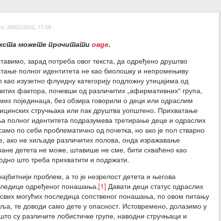
: 20/02/2022, 11:59
екста можете прочитати
овде
.
тавимо, зарад потреба овог текста, да одређено друштво
атање полног идентитета не као биолошку и непромењиву
ћ као изузетно флуидну категорију подложну утицајима од
читих фактора, почевши од различитих „афирмативних“ група,
мих појединаца, без обзира говорили о деци или одраслим
ицинских стручњака или пак друштва уопштено. Прихватање
ња полног идентитета подразумева третирање деце и одраслих
само по себи проблематично од почетка, но ако је пол стварно
не, ако не хиљаде различитих полова, онда изражавање
ране детета не може, штавише не сме, бити схваћено као
одно што треба прихватити и подржати.
најбитнији проблем, а то је незрелост детета и његова
оследице одређеног понашања.
[1]
Давати деци статус одраслих
е свих могућих последица сопственог понашања, по овом питању
ља, те доводи само дете у опасност. Истовремено, долазимо у
што су различите лобистичке групе, наводни стручњаци и