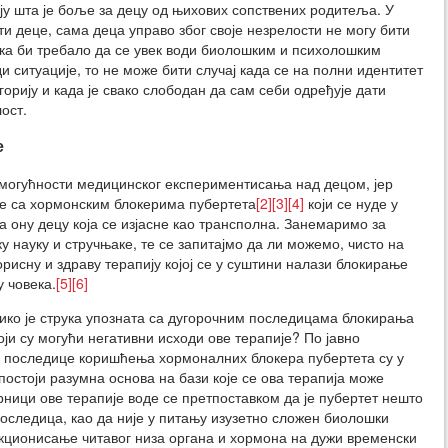
нају шта је боље за децу од њихових сопствених родитеља. У
ти деце, сама деца управо због своје незрелости не могу бити
лука би требало да се увек води биолошким и психолошким
и ситуације, то не може бити случај када се на полни идентитет
орију и када је свако слободан да сам себи одређује дати
лост.
е
 могућности медицинског експериментисања над децом, јер
не са хормонским блокерима пубертета
[2]
[3]
[4]
који се нуде у
 ону децу која се изјасне као трансполна. Занемаримо за
у науку и стручњаке, те се запитајмо да ли можемо, чисто на
орисну и здраву терапију којој се у суштини налази блокирање
у човека.
[5]
[6]
ко је струка упозната са дугорочним последицама блокирања
који су могући негативни исходи ове терапије? По јавно
 последице коришћења хормоналних блокера пубертета су у
 постоји разумна основа на бази које се ова терапија може
ници ове терапије воде се претпоставком да је пубертет нешто
последица, као да није у питању изузетно сложен биолошки
кционисање читавог низа органа и хормона на дужи временски