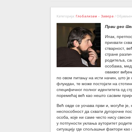
Категорија:
Глобализам - Завера
/
Објављено
Први део т
Ипак, претпос
прихвати схв
стварност, ве
стране разли
родитеља, са
особама, мед
оваквог виђе
по овом питању на исти начин, што је 
флуидан, те може постојати на стоти
специфичног полног идентитета од ст
поремећај већ као нешто сасвим прир
Већ овде се уочава први и, могуће је, 
неспособност да схвати дугорочне п
особа, које ни саме често нису свесн
у потпуности уклања ауторитет родите
ситуацију где спољашњи фактори као 