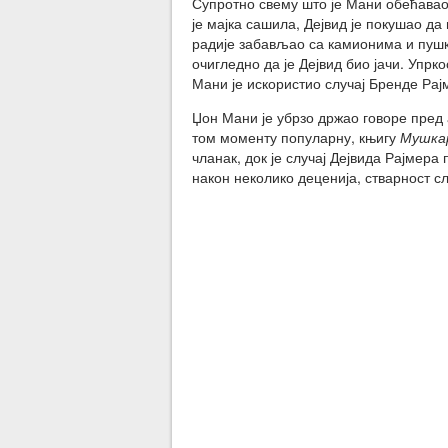
Супротно свему што је Мани обећавао,
је мајка сашила, Дејвид је покушао да 
радије забављао са камионима и пушка
очигледно да је Дејвид био јачи. Упр
Мани је искористио случај Бренде Рајм
Џон Мани је убрзо држао говоре пред
том моменту популарну, књигу
Мушкар
чланак, док је случај Дејвида Рајмера 
након неколико деценија, стварност сл