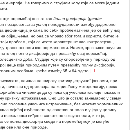
 енергије. Не говоримо о струјном колу које се може једним
ити.
стоји поремећај познат као
полна дисфорија
(
gender
епен незадовољства услед неподударности између додељеног
а дефиниција је сама по себи проблематична јер се већ у њој
на објашњења, но она се управо због тога и користи, битно је
оји проблем, који се често карактерише као контроверзан,
ију трансполности као нормалности. Наиме, кроз више научних
а пате од полне дисфорије да превазиђу овај поремећај,
долесцентно доба. Студије које су споровођене у периоду од
број деце која природним путем превазиђу полну дисфорију,
сполним особама, креће између 65 и 94 одсто.
[11]
очекивати, наишла на широку критику „стручне“ јавности, при
ти, почевши од приговора на коришћену методологију, преко
о коришћења чињенице да су неки од учесника касније показали
ну критику истраживања. Оно што је остало занемарно у свему
ално половина учесника истраживања, без икаквих хормоналних
шла осјећај отуђености од сопственог пола и у једну целину
 и психолошко виђење сопствене сексуалности, и то је,
ко се полна дисфорија сведе на поремећај који је могуће
ије ове или оне природе.