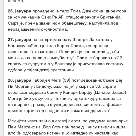
ценама.
26. јануара
пронађено је тело Тома Дикенсона, директора
за комуникације Свис Ре АГ, стационираног у Британији.
Смрт је, према званичном обавештењу, наступила под
неразјашњеним околностима.
27. јануара
на четвртом спрату Шангри-Ла хотела у
Бангкоку нађено је тело Карла Слима, генералног
директора Тата моторса. Полиција је саопштила „да би
могло да се ради о самоубиству“. Слим је боравио на 22.
спрату са супругом а у Бангкоку је присуствовао састанку
одбора у тајландској престоници.
28. јануара
Габријел Меги (39) потпредседник банке Џеј
Пи Морган у Лондону, „скочио је“ у смрт са 33. спрата
европског седишта банке у Канари Варфу (Цанари Вхарф).
Меги је био укључен у „техничку архитектуру надзора за
планирање, развој и функционисање система за фиксни
приход хартија од вредности и каматних деривата“.
Медијски извештаји о његовој смрти, по увидима новинарке
Пем Мартенс из „Вол Стрит он парејд“, нису изнели ништа
што би одговарало истини и „очигледно су настали као