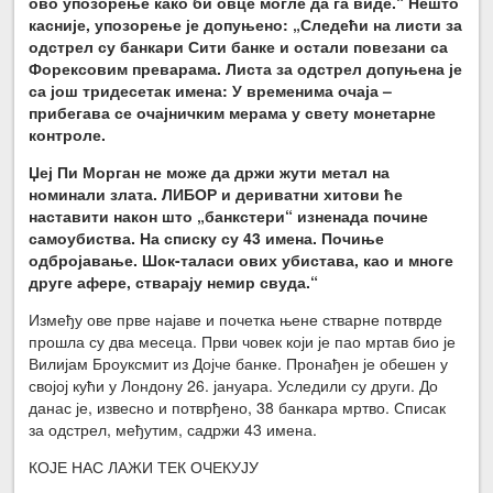
ово упозорење како би овце могле да га виде.“ Нешто
касније, упозорење је допуњено: „Следећи на листи за
одстрел су банкари Сити банке и остали повезани са
Форексовим преварама. Листа за одстрел допуњена је
са још тридесетак имена: У временима очаја –
прибегава се очајничким мерама у свету монетарне
контроле.
Џеј Пи Морган не може да држи жути метал на
номинали злата. ЛИБОР и дериватни хитови ће
наставити након што „банкстери“ изненада почине
самоубиства. На списку су 43 имена. Почиње
одбројавање. Шок-таласи ових убистава, као и многе
друге афере, стварају немир свуда.“
Између ове прве најаве и почетка њене стварне потврде
прошла су два месеца. Први човек који је пао мртав био је
Вилијам Броуксмит из Дојче банке. Пронађен је обешен у
својој кући у Лондону 26. јануара. Уследили су други. До
данас је, извесно и потврђено, 38 банкара мртво. Списак
за одстрел, међутим, садржи 43 имена.
КОЈЕ НАС ЛАЖИ ТЕК ОЧЕКУЈУ