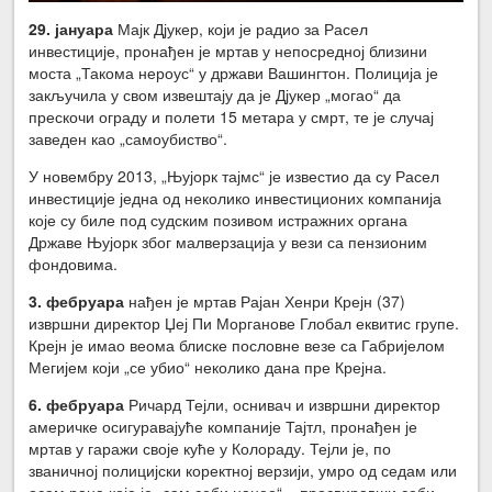
29. јануара
Мајк Дјукер, који је радио за Расел
инвестиције, пронађен је мртав у непосредној близини
моста „Такома нероус“ у држави Вашингтон. Полиција је
закључила у свом извештају да је Дјукер „могао“ да
прескочи ограду и полети 15 метара у смрт, те је случај
заведен као „самоубиство“.
У новембру 2013, „Њујорк тајмс“ је известио да су Расел
инвестиције једна од неколико инвестиционих компанија
које су биле под судским позивом истражних органа
Државе Њујорк због малверзација у вези са пензионим
фондовима.
3. фебруара
нађен је мртав Рајан Хенри Крејн (37)
извршни директор Џеј Пи Морганове Глобал еквитис групе.
Крејн је имао веома блиске пословне везе са Габријелом
Мегијем који „се убио“ неколико дана пре Крејна.
6. фебруара
Ричард Тејли, оснивач и извршни директор
америчке осигуравајуће компаније Тајтл, пронађен је
мртав у гаражи своје куће у Колораду. Тејли је, по
званичној полицијски коректној верзији, умро од седам или
осам рана које је „сам себи нанео“ − просвиравши себи