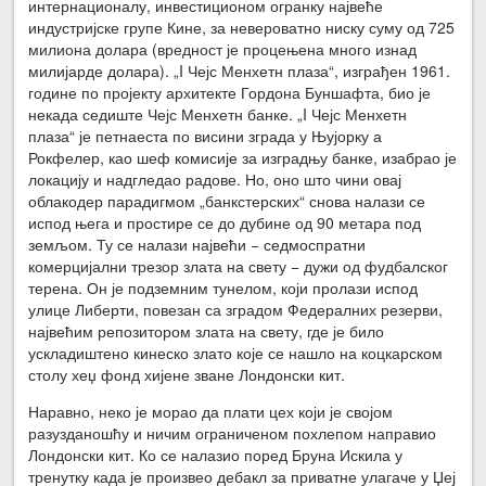
интернационалу, инвестиционом огранку највеће
индустријске групе Кине, за невероватно ниску суму од 725
милиона долара (вредност је процењена много изнад
милијарде долара). „I Чејс Менхетн плаза“, изграђен 1961.
године по пројекту архитекте Гордона Буншафта, био је
некада седиште Чејс Менхетн банке. „I Чејс Менхетн
плаза“ је петнаеста по висини зграда у Њујорку а
Рокфелер, као шеф комисије за изградњу банке, изабрао је
локацију и надгледао радове. Но, оно што чини овај
облакодер парадигмом „банкстерских“ снова налази се
испод њега и простире се до дубине од 90 метара под
земљом. Ту се налази највећи − седмоспратни
комерцијални трезор злата на свету − дужи од фудбалског
терена. Он је подземним тунелом, који пролази испод
улице Либерти, повезан са зградом Федералних резерви,
највећим репозитором злата на свету, где је било
ускладиштено кинеско злато које се нашло на коцкарском
столу хеџ фонд хијене зване Лондонски кит.
Наравно, неко је морао да плати цех који је својом
разузданошћу и ничим ограниченом похлепом направио
Лондонски кит. Ко се налазио поред Бруна Искила у
тренутку када је произвео дебакл за приватне улагаче у Џеј