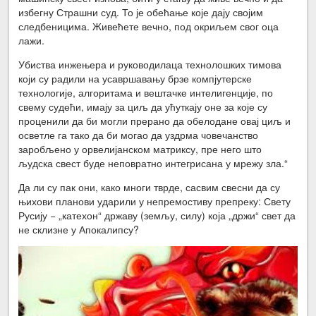
избегну Страшни суд. То је обећање које дају својим
следбеницима. Живећете вечно, под окриљем свог оца
лажи.
Убиства инжењера и руководилаца технолошких тимова
који су радили на усавршавању брзе компјутерске
технологије, алгоритама и вештачке интелигенције, по
свему судећи, имају за циљ да ућуткају оне за које су
проценили да би могли прерано да обелодане овај циљ и
осветле га тако да би могао да уздрма човечанство
заробљено у орвелијанском матриксу, пре него што
људска свест буде неповратно интегрисана у мрежу зла.“
Да ли су пак они, како многи тврде, сасвим свесни да су
њихови планови ударили у непремостиву препреку: Свету
Русију − „катехон“ државу (земљу, силу) која „држи“ свет да
не склизне у Апокалипсу?