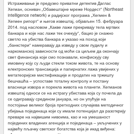
Истраживање је предузео приватни детектив Даглас
Хегман, оснивач „Обавештајне мреже Нордест“ (Northeast
intelligence network) и радијског програма „Хегмен &
Хегмен рипорт“ и његов извештај, објављен 15. фебруара
2014. под насловом „Какве лажи прекривају тела мртвих
банкара и које нас лажи тек очекују“, бацио је снажно
светло на убиства банкара и указао на поход који
„банкстери“ намеравају да изведу у свом лудилу и
наркоманској зависности од моћи са циљем да окончају
свет финансија који смо познавали, конфискују сву
имовину коју су људи стекли током живота, те на основу
електронских трансакција и папирнатих лажа увијених у
метатеоријске мистификације и продатих на тржишту
бешчашћа – успоставе тоталну контролу и постану
власници извора и порекла живота на планети. Хегманов
извештај односи се на истрагу убистава која су почела да
се одигравају средином јануара, но он упућује на
постојање великог броја претходних случајева методичног
убијања појединаца који су имали потенцијал да разоткрију
преваре на највишим нивоима, као и на умешаност
појединих владиних агенција и појединаца – укључених у
највећу пљачку светског богатства која је икад виђена: