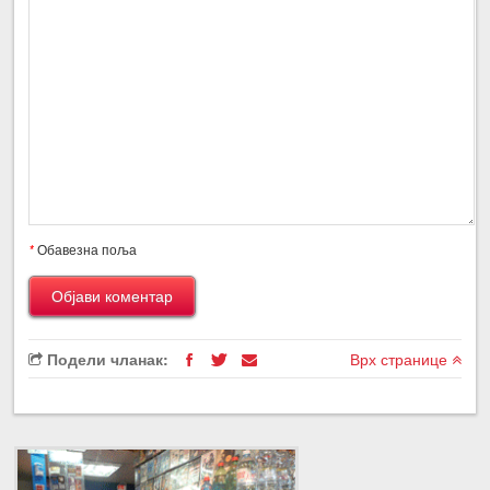
*
Обавезна поља
Подели чланак:
Врх странице