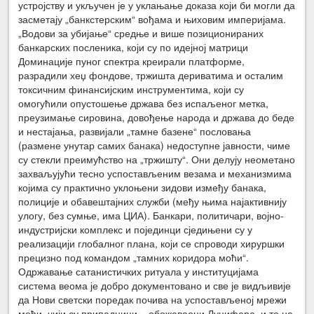
устројству и укључен је у уклањање доказа који би могли да
засметају „банкстерским“ вођама и њиховим империјама.
„Водови за убијање“ средње и више позиционираних
банкарских посленика, који су по идејној матрици
Доминације пуног спектра креирали платформе,
разрадили хеџ фондове, тржишта дериватима и осталим
токсичним финансијским инструментима, који су
омогућили опустошење држава без испаљеног метка,
преузимање сировина, довођење народа и држава до беде
и нестајања, развијали „тамне базене“ пословања
(размене унутар самих банака) недоступне јавности, чиме
су стекли преимућство на „тржишту“. Они делују неометано
захваљујући тесно успостављеним везама и механизмима
којима су практично уклоњени зидови између банака,
полиције и обавештајних служби (међу њима најактивнију
улогу, без сумње, има ЦИА). Банкари, политичари, војно-
индустријски комплекс и појединци сједињени су у
реализацији глобалног плана, који се спроводи хируршки
прецизно под командом „тамних коридора моћи“.
Одржавање сатанистичких ритуала у институцијама
система веома је добро документовано и све је видљивије
да Нови светски поредак почива на успостављеној мрежи
моћи, чији су припадници − обожаваоци Луцифера, и то на