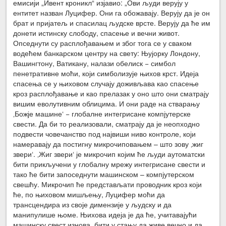
емисији „Ивент кроникл“ изјавио: „Ови људи верују у
ентитет назван Луцифер. Они га обожавају. Верују да је он
брат и пријатељ и спасилац људске врсте. Верују да ће им
донети истинску слободу, спасење и вечни живот.
Опседнути су расплођавањем и због тога се у сваком
водећем банкарском центру на свету: Њујорку Лондону,
Вашингтону, Ватикану, налази обелиск − симбол
пенетративне моћи, који симболизује њихов крст. Идеја
спасења се у њиховом случају доживљава као спасење
кроз расплођавање и као прелазак у оно што они сматрају
вишим еволутивним облицима. И они раде на стварању
‚Божје машине‘ − глобалне интегрисане компјутерске
свести. Да би то реализовали, сматрају да је неопходно
подвести човечанство под највиши ниво контроле, који
намеравају да постигну микрочиповањем – што зову ‚жиг
звери‘. ‚Жиг звери‘ је микрочип којим ће људи аутоматски
бити прикључени у глобалну мрежу интегрисане свести и
тако ће бити запоседнути машинском – компјутерском
свешћу. Микрочип ће представљати проводник кроз који
ће, по њиховом мишљењу, Луцифер моћи да
трансцендира из своје димензије у људску и да
манипулише њоме. Њихова идеја је да ће, учитавајући
машинску свест изнова, бити у стању да живе вечно и да