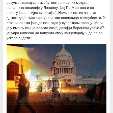
резултат сарадње између контролисаних медија,
начелника полиције у Лондону, Џеј Пи Моргана и на
основу још нечијих сугестија.“ „Нема никаквих чврстих
доказа да је смрт наступила као последица самоубиства. У
ствари, веома јаки докази воде у супротном правцу. Меги
је у имејлу који је послао својој девојци Вероники увече 27.
јануара написао да напушта своју канцеларију и да ће се
ускоро видети.“