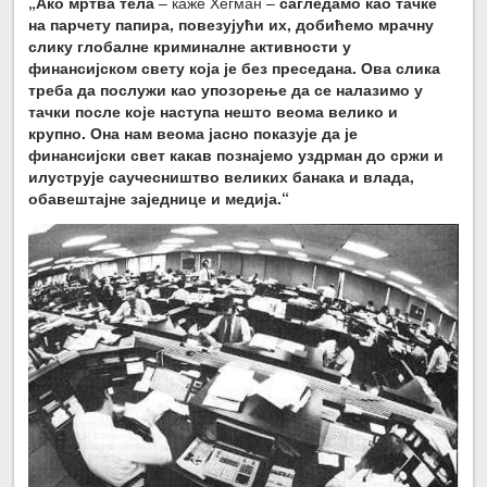
„Ако мртва тела
– каже Хегман –
сагледамо као тачке
на парчету папира, повезујући их, добићемо мрачну
слику глобалне криминалне активности у
финансијском свету која је без преседана. Ова слика
треба да послужи као упозорење да се налазимо у
тачки после које наступа нешто веома велико и
крупно. Она нам веома јасно показује да је
финансијски свет какав познајемо уздрман до сржи и
илуструје саучесништво великих банака и влада,
обавештајне заједнице и медија.“