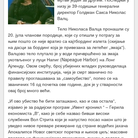
низу је 39-годишњи генерални
директор Голдман Сакса Николас
Валц.
Тело Николаса Валца пронашли су
20. јула чланови породице, који су отишли у потрагу за
њим пошто се није вратио са кајтбординг излета (скијање
на дасци за бординг која је привезана за летећег „змаја“).
Валцово тело плутало је у води причвршћено за змаја
укотвљеног у луци Напиг (Napeague Harbor) на Лонг
Ајленду. Овом смрћу, број убијених младих руководилаца
финансијских институција, чија је смрт званично по
правилу проглашавана за „самоубиство“, попео се на
званичних 16 од почетка ове године, док је у стварности
овај број много већи.
„И ово убиство ће бити заташкано, као и сва остала“,
изјавио је за радијски програм „Ивент кроникл “ – Герила
економиста „В“, како је себе назвао бивши високи
службеник Вол Стрита који је напустио посао након што је
увидео нивое преваре режиране од стране водећих јахача
Апокалипсе Новог светског поретка и њихов циљ: масовне
преваре на финансијским тржиштима, рушење долара и