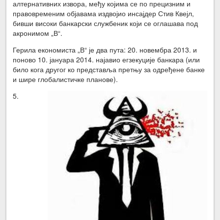
алтернативних извора, међу којима се по прецизним и
правовременим објавама издвојио инсајдер Стив Квејл,
бивши високи банкарски службеник који се оглашава под
акронимом „В“.
Герила економиста „В“ је два пута: 20. новембра 2013. и
поново 10. јануара 2014. најавио егзекуције банкара (или
било кога другог ко представља претњу за одређене банке
и шире глобалистичке планове).
5.