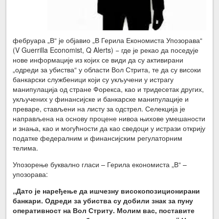
фебруара „В“ је објавио „В Герила Економиста Упозорава“
(V Guerrilla Economist, Q Alerts) − где је рекао да поседује
нове информације из којих се види да су активирани
„одреди за убиства“ у области Вол Стрита, те да су високи
банкарски службеници који су укључени у истрагу
манипулација од стране Форекса, као и тридесетак других,
укључених у финансијске и банкарске манипулације и
преваре, стављени на листу за одстрел. Селекција је
направљена на основу процене нивоа њихове умешаности
и знања, као и могућности да као сведоци у истрази открију
податке федералним и финансијским регулаторним
телима.
Упозорење буквално гласи – Герила економиста „В“ –
упозорава:
„Дато је наређење да ишчезну високопозиционирани
банкари. Одреди за убиства су добили знак за пуну
оперативност на Вол Стриту. Молим вас, поставите