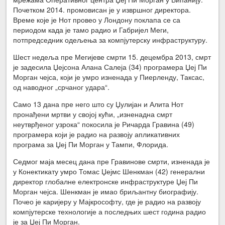
Почетком 2014. промовисан је у извршног директора.
Време које је Нот провео у Лондону поклапа се са
периодом када је тамо радио и Габријел Меги,
потпредседник одељења за компјутерску инфраструктуру.
Шест недеља пре Мегијеве смрти 15. децембра 2013, смрт
је задесила Џејсона Алана Салеја (34) програмера Џеј Пи
Морган чејса, који је умро изненада у Пиерленду, Таксас,
од наводног „срчаног удара“.
Само 13 дана пре него што су Џулијан и Алита Нот
пронађени мртви у својој кући, „изненадна смрт
неутврђеног узрока“ покосила је Ричарда Гравина (49)
програмера који је радио на развоју апликативних
програма за Џеј Пи Морган у Тампи, Флорида.
Седмог маја месец дана пре Гравинове смрти, изненада је
у Конектикату умро Томас Џејмс Шенкман (42) генерални
директор глобалне електронске инфраструктуре Џеј Пи
Морган чејса. Шенкман је имао бриљантну биографију.
Почео је каријеру у Мајкрософту, где је радио на развоју
компјутерске технологије а последњих шест година радио
је за Џеј Пи Морган.