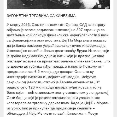
ЗАГОНЕТНА ТРГОВИНА СА КИНЕЗИМА
У марту 2013, Стални поткомитет Сената САД за истрагу
објавио је веома редигован извештај на 307 страница са
детаљима који описују финансијске нерегуларности у вези
са финансијским активностима Џеј Пи Моргана и показао
да је банка намерно ускраћивала критичне информације.
Извештај се посебно бавио делатношћу Бруна Иксила, који
је добио надимак Лондонски кит и који је правио „казино
опкладе“ новцем са приватних рачуна клијената банке, што
је довело до губитка туђег новца, а износ је Поткомитет
представио као 6,2 милијарде долара. Оно што су
институције система и „мејнстрим“ медији, међутим,
сакрили од јавности, открио је Герила економиста „В“:
радило се о 120 милијарди долара туђег новца и то не
било којег – већ о кинеском злату смештеном у лондонској
Сити банци које је рехипотекаризовано и уложено као
колатерала за трговину дериватима. Када је Џеј Пи Морган
изгубио, био је принуђен да прода своје седиште −
облакодер „I Чејс Менхетн плаза“, Кинезима − Фосун