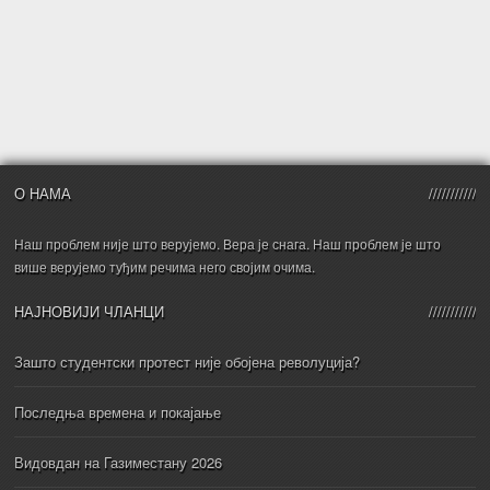
О НАМА
Наш проблем није што верујемо. Вера је снага. Наш проблем је што
више верујемо туђим речима него својим очима.
НАЈНОВИЈИ ЧЛАНЦИ
Зашто студентски протест није обојена револуција?
Последња времена и покајање
Видовдан на Газиместану 2026