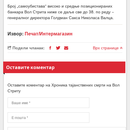
Број „самоубистава“ високо и средње позиционираних
банкара Вол Стрита ниже се даље све до 38. по реду −
генералног директора Голдман Сакса Николаса Валца.
Извор:
Печат/Интермагазин
Подели чланак:
Врх странице
Оставите коментар
Оставите коментар на Хроника тајанствених смрти на Вол
Стриту