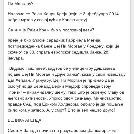
Пи Моргану?
Налазио се Рајан Хенри Крејн (који је 3. фебруара 2014.
нађен мртав у својој кући у Конектикату).
Са ким је Рајан Крејн био у пословној вези?
Крејн је био блиски сарадник Габријела Мегија,
потпредседника банке Џеј Пи Морган у Лондону, који „је
скочио“ са 33. спрата европског седишта банке, 28.
јануара.
„Видимо ‚чишћење‘, кад год се у епицентру дешавања
појаве Џеј Пи Морган и Дојче банка“, каже у свом извештају
Даг Хегман. У јануару, Џеј Пи Морган је признао да је
омогућио да Бернард Берни Мејдоф спроведе своју
„понзи“ – пирамидалну шему, тако што је окренуо главу од
његових активности. Упркос овом сазнању, Министарство
правде САД, под Ериком Холдером, одбило је да пошаље
било кога у затвор. А, у смрт? Е то је већ нешто друго!
ВЕЛИКА АГЕНДА
Систем Запада почива на разулареном „банкстерском“