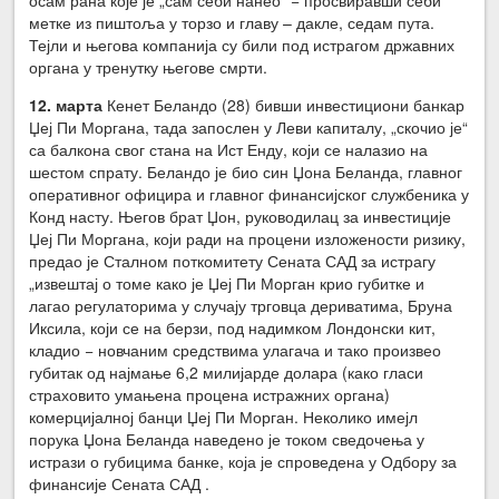
метке из пиштоља у торзо и главу – дакле, седам пута.
Тејли и његова компанија су били под истрагом државних
органа у тренутку његове смрти.
12. марта
Кенет Беландо (28) бивши инвестициони банкар
Џеј Пи Моргана, тада запослен у Леви капиталу, „скочио је“
са балкона свог стана на Ист Енду, који се налазио на
шестом спрату. Беландо је био син Џона Беланда, главног
оперативног официра и главног финансијског службеника у
Конд насту. Његов брат Џон, руководилац за инвестиције
Џеј Пи Моргана, који ради на процени изложености ризику,
предао је Сталном поткомитету Сената САД за истрагу
„извештај о томе како је Џеј Пи Морган крио губитке и
лагао регулаторима у случају трговца дериватима, Бруна
Иксила, који се на берзи, под надимком Лондонски кит,
кладио − новчаним средствима улагача и тако произвео
губитак од најмање 6,2 милијарде долара (како гласи
страховито умањена процена истражних органа)
комерцијалној банци Џеј Пи Морган. Неколико имејл
порука Џона Беланда наведено је током сведочења у
истрази о губицима банке, која је спроведена у Одбору за
финансије Сената САД .