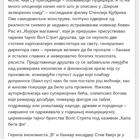
много опсценији начин него што је описано у „Широм
затворених очију“ – последњем филму Стенлија Кјубрика.
Ове самодовољне монструме, потпуно одвојене од
реалности снимио је недавно истраживачки новинар Кевин
Рас из „Њујорк магазина“, који је прерушен присуствовао
чајанки тајног Вол Стрит друштва, где се окупило две
стотине најпознатијих инвеститора на свету, генералних
директора свих – превише великих да би пропале – банака
и осталих славних и невероватно богатих психопата,
расиста. Представници друштва су се забављали ликујући
над размерама економске и финансијске кризе коју су
произвели, исмевајући глупост људи који плаћају
доприносе (баил оут) како би они постали још моћнији, као
и њихове покушаје да било шта промене. Њихова
ауторефлексија као супериорних бића, олимпских богова
који режирају догађаје, померају фигуре на табли,
подржавају или уништавају народе, државе и појединце –
савршено се одражавала у годишњој иницијацијској
церемонији тајног братства Волс Стрита под називом „Капа
бета фи“.
Герила економиста „В“ и банкар инсајдер Стив Квејл је у