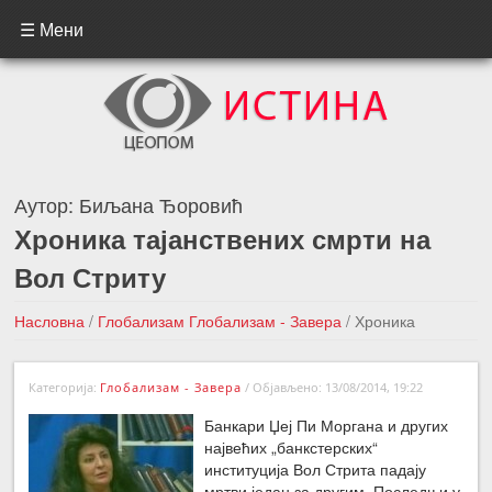
☰ Мени
Аутор:
Биљана Ђоровић
Хроника тајанствених смрти на
Вол Стриту
Насловна
/
Глобализам
Глобализам - Завера
/
Хроника
тајанствених смрти на Вол Стриту
Категорија:
Глобализам - Завера
/
Објављено: 13/08/2014, 19:22
←Претходна вест
Следећа вест →
Банкари Џеј Пи Моргана и других
највећих „банкстерских“
институција Вол Стрита падају
мртви један за другим. Последњи у