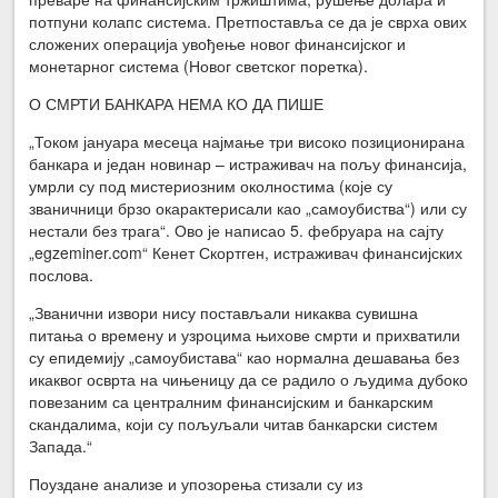
потпуни колапс система. Претпоставља се да је сврха ових
сложених операција увођење новог финансијског и
монетарног система (Новог светског поретка).
О СМРТИ БАНКАРА НЕМА КО ДА ПИШЕ
„Током јануара месеца најмање три високо позиционирана
банкара и један новинар – истраживач на пољу финансија,
умрли су под мистериозним околностима (које су
званичници брзо окарактерисали као „самоубиства“) или су
нестали без трага“. Ово је написао 5. фебруара на сајту
„egzeminer.com“ Кенет Скортген, истраживач финансијских
послова.
„Званични извори нису постављали никаква сувишна
питања о времену и узроцима њихове смрти и прихватили
су епидемију „самоубистава“ као нормална дешавања без
икаквог осврта на чињеницу да се радило о људима дубоко
повезаним са централним финансијским и банкарским
скандалима, који су пољуљали читав банкарски систем
Запада.“
Поуздане анализе и упозорења стизали су из