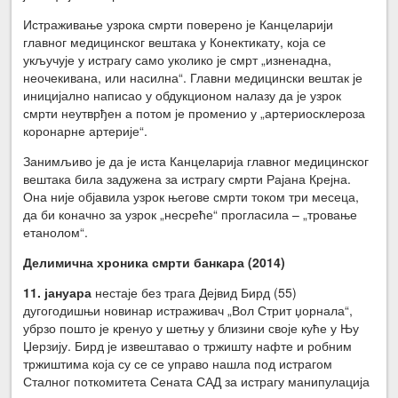
Истраживање узрока смрти поверено је Канцеларији
главног медицинског вештака у Конектикату, која се
укључује у истрагу само уколико је смрт „изненадна,
неочекивана, или насилна“. Главни медицински вештак је
иницијално написао у обдукционом налазу да је узрок
смрти неутврђен а потом је променио у „артериосклероза
коронарне артерије“.
Занимљиво је да је иста Канцеларија главног медицинског
вештака била задужена за истрагу смрти Рајана Крејна.
Она није објавила узрок његове смрти током три месеца,
да би коначно за узрок „несреће“ прогласила – „тровање
етанолом“.
Делимична хроника смрти банкара (2014)
11. јануара
нестаје без трага Дејвид Бирд (55)
дугогодишњи новинар истраживач „Вол Стрит џорнала“,
убрзо пошто је кренуо у шетњу у близини своје куће у Њу
Џерзију. Бирд је извештавао о тржишту нафте и робним
тржиштима која су се се управо нашла под истрагом
Сталног поткомитета Сената САД за истрагу манипулација