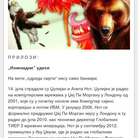
П Р И Л О З И :
„Изненадни“ удеси
На мети „одреда смрти“ нису само банкари.
14. јула страдали су Џулијан и Алита Нот. Џулијен је радио
на компјутерским мрежама у Џеј Пи Моргану у Лондону од
2001, које су у почетку носиле име Компјутер сајенс
корпорејшн а потом ИБМ. У јануару 2006, Нот се
формално придружио Џеј Пи Морган чејсу у Лондону и ту
радио до јула 2010. као технички директор Глобалних
ТИЕР 3 мрежних мперација. Нот је у септембру 2012.
премештен у Њу Џерзи, где је радио на глобалним
мрежама Оперативног центра Џеј Пи Морган у Випанију.