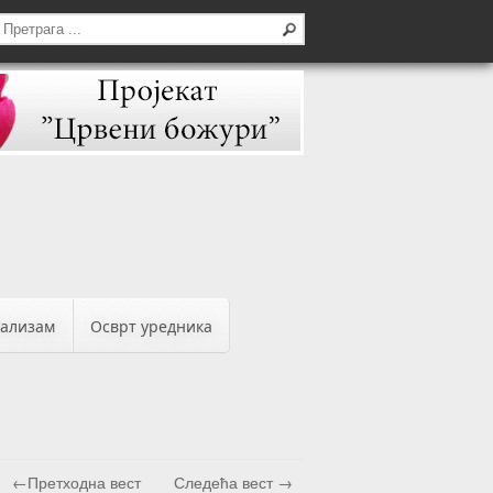
бализам
Осврт уредника
←Претходна вест
Следећа вест →