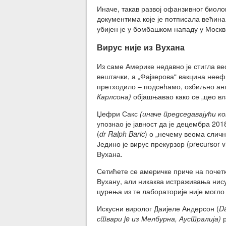
Иначе, такав развој офанзивног биол
документима које је потписала већина
убијен је у бомбашком нападу у Москв
Вирус није из Вухана
Из саме Америке недавно је стигла вес
вештачки, а „Фајзерова“ вакцина неефи
претходило – подсећамо, озбиљно ан
Карлсона)
објашњавао како се „цео вл
Џефри Сакс
(иначе председавајући к
упознао је јавност да је децембра 20
(
dr Ralph Baric
) о „нечему веома слич
Једино је вирус прекурзор (precursor 
Вухана.
Сетићете се америчке приче на почет
Вухану, али никаква истраживања нису 
цурења из те лабораторије није могло
Искусни виролог Даијеле Андерсон (
Da
ствари je из Мелбурна, Аустралија)
р