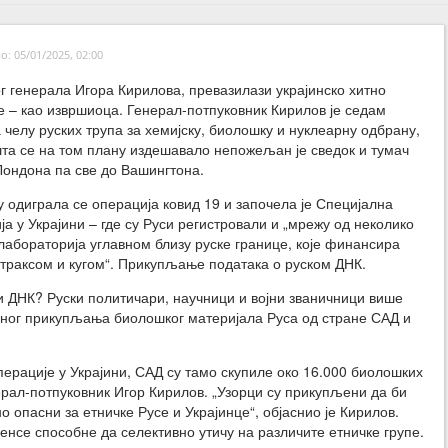
: 05/01/2025, 02:00
г генерала Игора Кирилова, превазилази украјинско хитно
 – као извршиоца. Генерал-потпуковник Кирилов је седам
 челу руских трупа за хемијску, биолошку и нуклеарну одбрану,
шта се на том плану издешавало непожељан је сведок и тумач
Лондона па све до Вашингтона.
 одиграла се операција ковид 19 и започела је Специјална
ја у Украјини – где су Руси регистровали и „мрежу од неколико
лабораторија углавном близу руске границе, које финансира
нтраксом и кугом“. Прикупљање података о руском ДНК.
и ДНК? Руски политичари, научници и војни званичници више
мног прикупљања биолошког материјала Руса од стране САД и
перације у Украјини, САД су тамо скупиле око 16.000 биолошких
енерал-потпуковник Игор Кирилов. „Узорци су прикупљени да би
о опасни за етничке Русе и Украјинце“, објаснио је Кирилов.
генсе способне да селективно утичу на различите етничке групе.