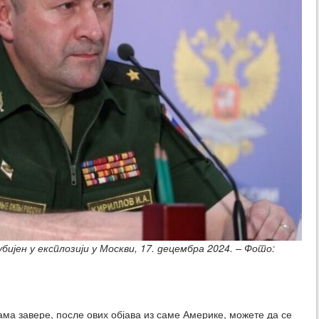
бијен у експлозији у Москви, 17. децембра 2024. – Фото:
ама завере, после ових објава из саме Америке, можете да се