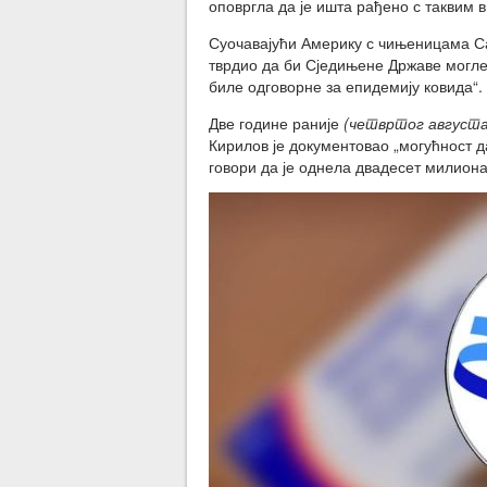
оповргла да је ишта рађено с таквим 
Суочавајући Америку с чињеницама Сакс
тврдио да би Сједињене Државе могле 
биле одговорне за епидемију ковида“.
Две године раније
(четвртог августа
Кирилов је документовао „могућност да
говори да је однела двадесет милиона