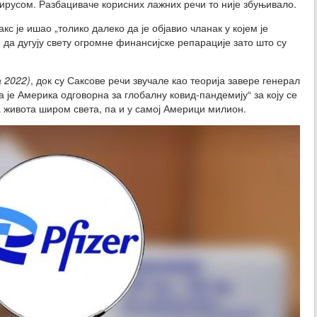
вирусом. Разбациваче корисних лажних речи то није збуњивало.
 је ишао „толико далеко да је објавио чланак у којем је
да дугују свету огромне финансијске репарације зато што су
 2022)
, док су Саксове речи звучале као теорија завере генерал
 је Америка одговорна за глобалну ковид-пандемију“ за коју се
 живота широм света, па и у самој Америци милион.