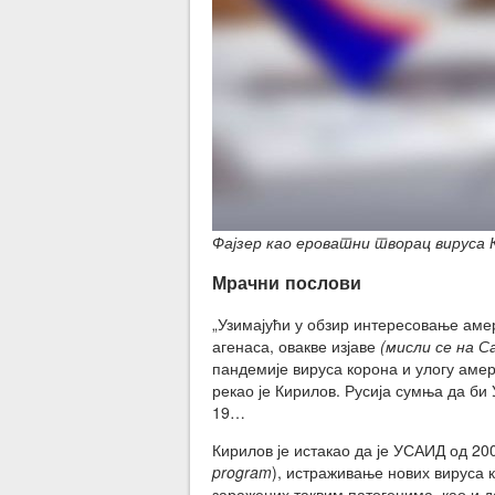
Фајзер као ероватни творац вируса Ко
Мрачни послови
„Узимајући у обзир интересовање ам
агенаса, овакве изјаве
(мисли се на С
пандемије вируса корона и улогу амер
рекао је Кирилов. Русија сумња да би
19…
Кирилов је истакао да је УСАИД од 20
program
), истраживање нових вируса 
заражених таквим патогенима, као и да