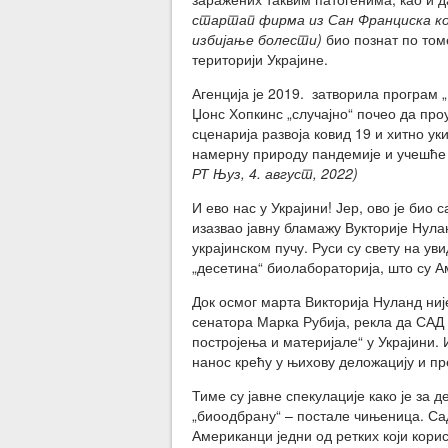
стартап фирма из Сан Франциска кој
избијање болести)
био познат по том
територији Украјине.
Агенција је 2019. затворила програм 
Џонс Хопкинс „случајно“ почео да пр
сценарија развоја ковид 19 и хитно у
намерну природу пандемије и учешће 
РТ Њуз, 4. август, 2022)
И ево нас у Украјини! Јер, ово је био
изазвао јавну бламажу Вукторије Нулан
украјинском пучу. Руси су свету на у
„десетина“ биолабораторија, што су
Док осмог марта Викторија Нуланд ни
сенатора Марка Рубија, рекла да САД
постројења и материјале“ у Украјини. 
нанос крећу у њихову деложацију и п
Тиме су јавне спекулације како је за
„биоодбрану“ – постале чињеница. Сад
Американци једни од ретких који кори