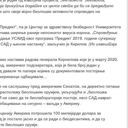
а прикупља податке из целог света да би се предвиђало
е што своје војно-биолошке активности спроводио на
„Предикт“, па је Центар за здравствену безбедност Универзитета
оучава ширење раније непознатог вируса корона. „Спровођење
кидање УСАИД-овог програма ‘Предикт’ 2019. године сугеришу
САД у њеном настанку“, закључио је Кирилов.
(Из извештаја
 само наставак радова генерала Корнилова који је у марту 2020.
д, америчког подсекретара, која је била број један у
вид давали те папире којима су документовали постојање
 Американци одбацивали…
је на саслушању пред америчким Сенатом, на директно питање
 располажу биолошким оружјем, укључујући и „биолошка
И не само да те биолабораторије постоје, него САД наврат-
ребацивање на сигурно – ваљда у Америку.
 деценију Америка потрошила 100 милијарди долара за
 је постало јасно и да се ради о биодесантима, и да су
сте биолошко оружје.