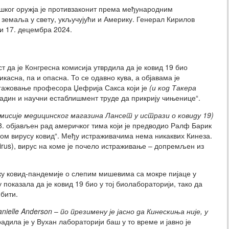
ошког оружја је противзаконит према међународним
 земаља у свету, укључујући и Америку. Генерал Кирилов
и 17. децембра 2024.
т да је Конгресна комисија утврдила да је ковид 19 био
касна, па и опасна. То се одавно кува, а објавама је
гажовање професора Џефрија Сакса који је
(и код Такера
адин и научни естаблишмент труде да прикрију чињенице“.
омисије медицинског магазина Лансет у истрази о ковиду 19)
18. објављен рад америчког тима који је предводио Ралф Барик
ном вирусу ковид“. Међу истраживачима нема никаквих Кинеза.
virus), вирус на коме је почело истраживање – допремљен из
ку ковид-пандемије о слепим мишевима са мокре пијаце у
показала да је ковид 19 био у тој биолабораторији, тако да
 бити.
nielle Anderson
–
по презимену је јасно да Кинескиња није, у
адила је у Вухан лабораторији баш у то време и јавно је