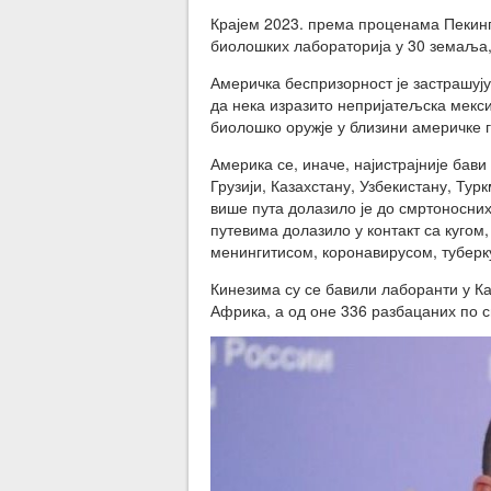
Крајем 2023. према проценама Пекинг
биолошких лабораторија у 30 земаља, 
Америчка беспризорност је застрашују
да нека изразито непријатељска мекси
биолошко оружје у близини америчке 
Америка се, иначе, најистрајније бави
Грузији, Казахстану, Узбекистану, Ту
више пута долазило је до смртоносних
путевима долазило у контакт са кугом
менингитисом, коронавирусом, тубер
Кинезима су се бавили лаборанти у К
Африка, а од оне 336 разбацаних по св