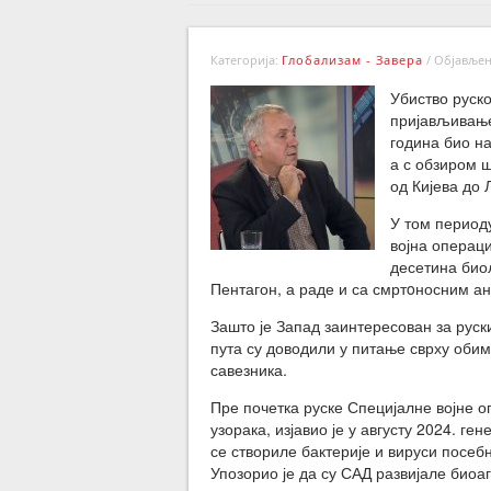
Категорија:
Глобализам - Завера
/
Објављено
Убиство руско
пријављивање
година био на
а с обзиром 
од Кијева до 
У том периоду
војна операци
десетина био
Пентагон, а раде и са смртoносним а
Зашто је Запад заинтересован за руск
пута су доводили у питање сврху оби
савезника.
Пре почетка руске Специјалне војне о
узорака, изјавио је у августу 2024. г
се створиле бактерије и вируси посебн
Упозорио је да су САД развијале биоа