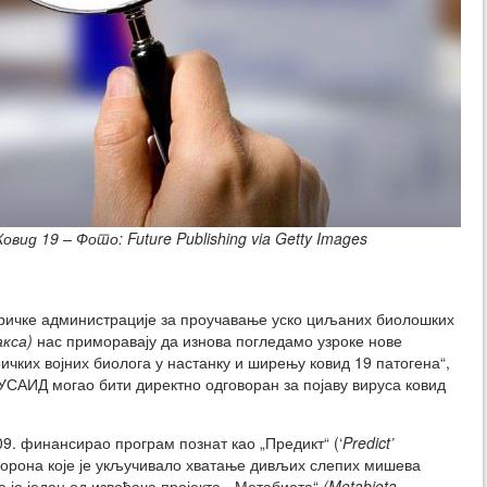
вид 19 – Фото: Future Publishing via Getty Images
еричке администрације за проучавање уско циљаних биолошких
акса)
нас приморавају да изнова погледамо узроке нове
ичких војних биолога у настанку и ширењу ковид 19 патогена“,
 УСАИД могао бити директно одговоран за појаву вируса ковид
09. финансирао програм познат као „Предикт“ (‘
Predict’
корона које је укључивало хватање дивљих слепих мишева
 је један од извођача пројекта, „Метабиота“
(Metabiota,