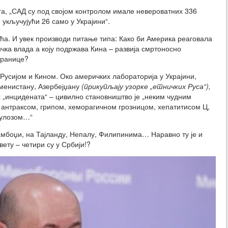
а, „САД су под својом контролом имале невероватних 336
укључујући 26 само у Украјини“.
ћа. И увек производи питање типа: Како би Америка реаговала
чка влада а коју подржава Кина – развија смртоносно
границе?
 Русијом и Кином. Око америчких лабораторија у Украјини,
ркменистану, Азербејџану
(прикупљају узорке „етничких Руса“),
 „инцидената“ – цивилно становништво је „неким чудним
, антраксом, грипом, хеморагичном грозницом, хепатитисом Ц,
кулозом…“
амбоџи, на Тајланду, Непалу, Филипинима… Наравно ту је и
ету – четири су у Србији!?