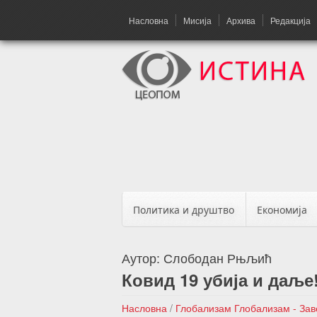
Насловна
Мисија
Архива
Редакција
Политика и друштво
Економија
Аутор:
Слободан Рњљић
Ковид 19 убија и даље
Насловна
/
Глобализам
Глобализам - За