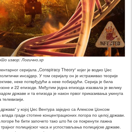
ото извор: Логично.хр
ентарног серијала „Conspiracy Theory“ којег је водио Џес
олитички инсајдер. У том серијалу он је истраживао теорије
ктиве, неке потврђујући а неке побијајући. Серија је била
езоне и 22 епизоде. Међутим једна епизода изазвала је велику
падом државе и та епизода је након првог приказивања укинута
 телевизији.
 држава“ у којој Џес Вентура заједно са Алексом Џонсом
 влада гради стотине концентрационих логора по целој држави.
логоре ће бити започето тако што ће се покренути лажна
 трајног полицијског часа и успостављања полицијске државе.