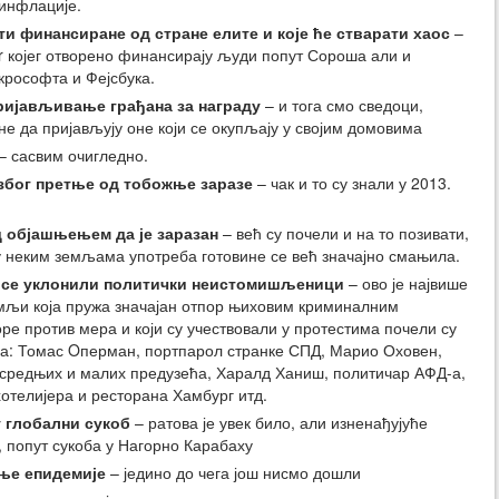
инфлације.
ити финансиране од стране елите и које ће стварати хаос
–
er којег отворено финансирају људи попут Сороша али и
крософта и Фејсбука.
ријављивање грађана за награду
– и тога смо сведоци,
не да пријављују оне који се окупљају у својим домовима
– сасвим очигледно.
због претње од тобожње заразе
– чак и то су знали у 2013.
д објашњењем да је заразан
– већ су почели и на то позивати,
а у неким земљама употреба готовине се већ значајно смањила.
и се уклонили политички неистомишљеници
– ово је највише
мљи која пружа значајан отпор њиховим криминалним
ре против мера и који су учествовали у протестима почели су
а: Томас Oперман, портпарол странке СПД, Марио Оховен,
средњих и малих предузећа, Харалд Ханиш, политичар АФД-а,
отелијера и ресторана Хамбург итд.
у глобални сукоб
– ратова је увек било, али изненађујуће
, попут сукоба у Нагорно Карабаху
ње епидемије
– једино до чега још нисмо дошли