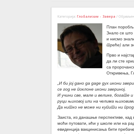
Категорија:
Глобализам - Завера
/
Објављено
План поробља
Знало се што
и нисмо знали
треће)
али зн
Прво и најста
да ли сте хри
са пророчанск
Откривења, Гл
„И би јој дано да даде дух икони звер
се год не поклоне икони звериној.
И учини све, мале и велике, богате 
руци њиховој или на челима њиховим
Да нитко не може ни купити ни прода
Заиста, из данашње перспективе, кад 
моћи путовати, ићи у школе или на ра
евиденција вакцинисања бити пребачен