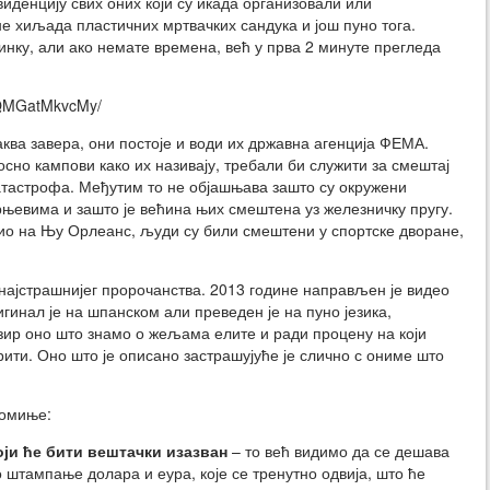
иденцију свих оних који су икада организовали или
не хиљада пластичних мртвачких сандука и још пуно тога.
нку, али ако немате времена, већ у прва 2 минуте прегледа
/0QMGatMkvcMy/
ква завера, они постоје и води их државна агенција ФЕМА.
осно кампови како их називају, требали би служити за смештај
атастрофа. Међутим то не објашњава зашто су окружени
евима и зашто је већина њих смештена уз железничку пругу.
рио на Њу Орлеанс, људи су били смештени у спортске дворане,
 најстрашнијег пророчанства. 2013 године направљен је видео
гинал је на шпанском али преведен је на пуно језика,
бзир оно што знамо о жељама елите и ради процену на који
рити. Оно што је описано застрашујуће је слично с ониме што
помиње:
ји ће бити вештачки изазван
– то већ видимо да се дешава
 штампање долара и еура, које се тренутно одвија, што ће