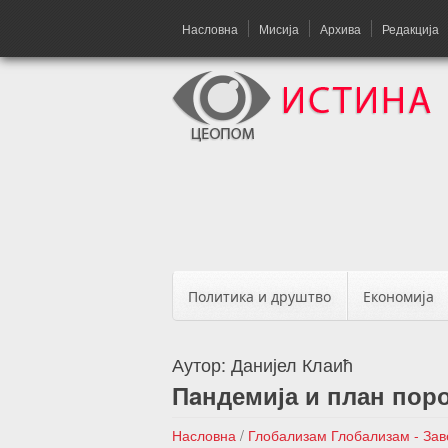
Насловна
Мисија
Архива
Редакција
Политика и друштво
Економија
Аутор:
Данијел Клаић
Пaндемија и план пор
Насловна
/
Глобализам
Глобализам - За