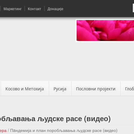
Маркетинг
Контакт
Донације
Косово и Метохија
Русија
Пословни пројекти
Гло
обљавања људске расе (видео)
вера
/
Пaндемија и план поробљавања људске расе (видео)