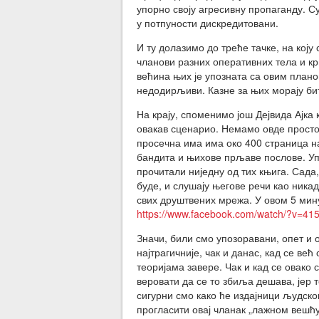
упорно своју агресивну пропаганду. 
у потпуности дискредитовани.
И ту долазимо до треће тачке, на кој
чланови разних оперативних тела и кр
већина њих је упозната са овим плано
недодирљиви. Казне за њих морају бити
На крају, споменимо још Дејвида Ајка 
овакав сценарио. Немамо овде простор
просечна има има око 400 страница на
бандита и њихове прљаве послове. Упр
прочитали ниједну од тих књига. Сада
буде, и слушају његове речи као никад
свих друштвених мрежа. У овом 5 мин
https://www.facebook.com/watch/?v=4
Значи, били смо упозоравани, опет и о
најтрагичније, чак и данас, кад се већ
теоријама завере. Чак и кад се овако
веровати да се то збиља дешава, јер т
сигурни смо како ће издајници људско
прогласити овај чланак „лажном веш