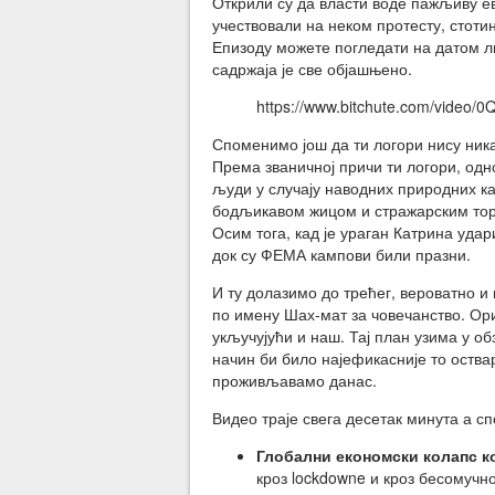
Открили су да власти воде пажљиву ев
учествовали на неком протесту, стоти
Епизоду можете погледати на датом ли
садржаја је све објашњено.
https://www.bitchute.com/video
Споменимо још да ти логори нису ника
Према званичној причи ти логори, одн
људи у случају наводних природних к
бодљикавом жицом и стражарским торњ
Осим тога, кад је ураган Катрина уда
док су ФЕМА кампови били празни.
И ту долазимо до трећег, вероватно и
по имену Шах-мат за човечанство. Ори
укључујући и наш. Тај план узима у о
начин би било најефикасније то оства
проживљавамо данас.
Видео траје свега десетак минута а с
Глобални економски колапс ко
кроз lockdowne и кроз бесомучно