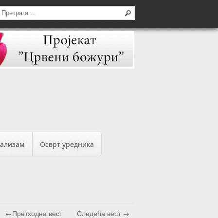
бализам
Осврт уредника
←Претходна вест
Следећа вест →