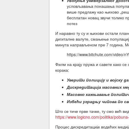
Увођење универзалног дохот
условљавања понашања популаци
више предлажу као њихово „реше
бесплатан новац звучи толико п
потез
И наравно ту су и њихови остали план
дигиталне валуте, смањење популације
минута направљеном пре 7 година. Мож
https://www.bitchute.com/video/n
Филм на крају пружа и савете како с
корака:
Уверити полицију и војску д
Дискредитација масовних ме
Масовно кажњавање полити
Избећи уградњу чипова по св
Што се тиче прве тачке, ту смо већ в
https://www.logicno.com/politika/pobuna-k
Процес дискредитације водећих медиј