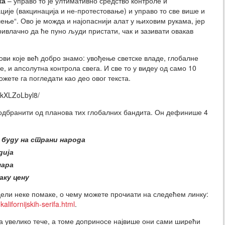
ка
– управо то је ултимативно средство контроле и
је (вакцинација и не-протестовање) и управо то све више и
ње“. Ово је можда и најопаснији алат у њиховим рукама, јер
ривлачно да ће пуно људи пристати, чак и зазивати овакав
ови које већ добро знамо: увођење светске владе, глобалне
, и апсолутна контрола свега. И све то у видеу од само 10
ете га погледати као део овог текста.
YkXLZoLbyl8/
е одбранити од планова тих глобалних бандита. Он дефинише 4
а буду на страни народа
дија
чара
аку цену
идели неке помаке, о чему можете прочиати на следећем линку:
alifornijskih-serifa.html
.
а увелико тече, а томе доприносе највише они сами ширећи