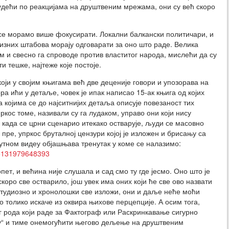
Судећи по реакцијама на друштвеним мрежама, они су већ скоро
у се морамо више фокусирати. Локални балкански политичари, и
изних штабова морају одговарати за оно што раде. Велика
м и свесно га спроводе против властитог народа, мислећи да су
 тешке, најтеже које постоје.
који у својим књигама већ две деценије говори и упозорава на
а ићи у детаље, човек је ипак написао 15-ак књига од којих
 којима се до најситнијих детаља описује повезаност тих
кос томе, називали су га лудаком, управо они који нису
, када се црни сценарио итекако остварује, људи се масовно
 пре, упркос бруталној цензури којој је изложен и брисању са
утном видеу објашњава тренутак у коме се налазимо:
15131979648393
пет, и већина није слушала и сад смо ту где јесмо. Оно што је
 скоро све остварило, још увек има оних који ће све ово назвати
 студиозно и хронолошки све изложи, они и даље неће моћи
о толико искаче из оквира њихове перцепције. А осим тога,
г рода који раде за Фактограф или Раскринкавање сигурно
ћу“ и тиме онемогућити његово дељење на друштвеним