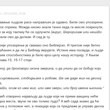
: 23/12/2020, 23:28
вање људске расе направљен је одавно. Били смо упозорени.
 се спрема. Можда нисмо знали тачно када га мисле покренути,
 за коју тактику ће се одлучити
(вирус, тероризам или нешто
али смо да долази. И сад је ту.
рије упозорење је свакако оно Библијско. И притом није битно
шћанин и да ли у Библију верујете. Истине има посвуда, и људи
им способностима је било кроз целу нашу историју. У Књизи
ава 13, 15-17 стоји:
иној, да проговори икона зверина, и да учини да се побију који
и сиромашне, слободњаке и робове, те им даде жиг на десној
а,
ти, осим ко има жиг, или име звери, или број имена њезина.“
већ отворено најављују да људи који не приме вакцину неће
дна места, звучи ли ово толико лудо? А већ сада знамо да ће
а у поткожни чип, а локација која се предлаже је управо десна