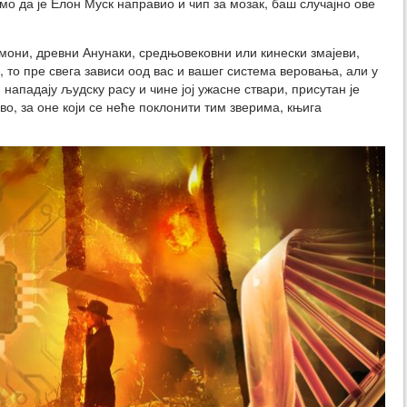
мо да је Елон Муск направио и чип за мозак, баш случајно ове
демони, древни Анунаки, средњовековни или кинески змајеви,
 то пре свега зависи оод вас и вашег система веровања, али у
 нападају људску расу и чине јој ужасне ствари, присутан је
во, за оне који се неће поклонити тим зверима, књига