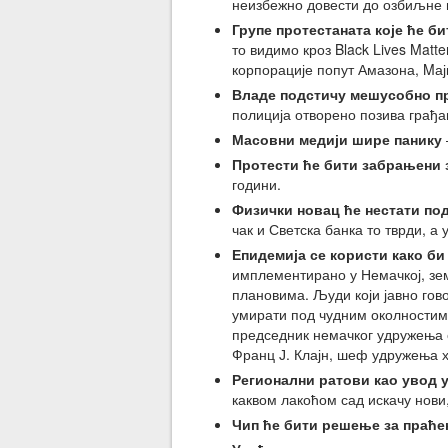
неизбежно довести до озбиљне 
Групе протестаната које ће б
то видимо кроз Black Lives Matt
корпорације попут Амазона, Mај
Владе подстичу мешусобно п
полиција отворено позива грађа
Масовни медији шире панику
Протести ће бити забрањени 
години.
Физички новац ће нестати по
чак и Светска банка то тврди, 
Епидемија се користи како б
имплементирано у Немачкој, зе
плановима. Људи који јавно гово
умирати под чудним околностим
председник немачког удружења 
Франц Ј. Клајн, шеф удружења х
Регионални ратови као увод 
каквом лакоћом сад искачу нови
Чип ће бити решење за праће