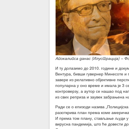
Апокалипса данас (Илустрација) – Ф
И ту долазимо до 2010. године и докум
Вентура, бивши гувернер Минесоте и п
завере из релативно објективне перспе
популарна у оно време и имала је 3 с
контроверзу, а аутор се нашао под на
из свих реприза и заувек забрањена на
Ради се о епизоди назива „Полицијска
разоткрива план према коме америчка
И према том плану, стављање људи у 
вирусна пандемија, што ће довести до