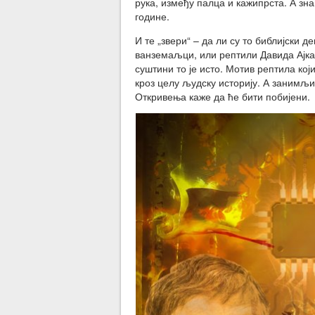
рука, између палца и кажипрста. А зна
године.
И те „звери“ – да ли су то библијски 
ванземаљци, или рептили Давида Ајка,
суштини то је исто. Мотив рептила који
кроз целу људску историју. А занимљи
Откривења каже да ће бити побијени.