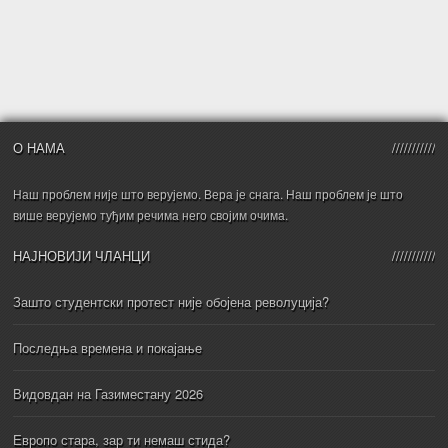
О НАМА
Наш проблем није што верујемо. Вера је снага. Наш проблем је што
више верујемо туђим речима него својим очима.
НАЈНОВИЈИ ЧЛАНЦИ
Зашто студентски протест није обојена револуција?
Последња времена и покајање
Видовдан на Газиместану 2026
Европо стара, зар ти немаш стида?