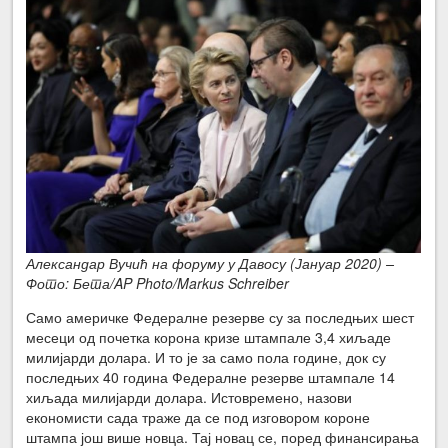
Александар Вучић на форуму у Давосу (Јануар 2020) –
Фото: Бета/AP Photo/Markus Schreiber
Само америчке Федералне резерве су за последњих шест
месеци од почетка корона кризе штампале 3,4 хиљаде
милијарди долара. И то је за само пола године, док су
последњих 40 година Федералне резерве штампале 14
хиљада милијарди долара. Истовремено, назови
економисти сада траже да се под изговором короне
штампа још више новца. Тај новац се, поред финансирања