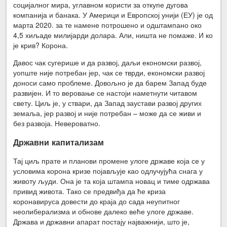
социјалног мира, углавном користи за откупе дугова
компанија и банака. У Америци и Европској унији (ЕУ) је од
марта 2020. за те намене потрошено и одштампано око
4,5 хиљаде милијарди долара. Али, ништа не помаже. И ко
је крив? Корона.
Давос чак сугерише и да развој, даљи економски развој,
уопште није потребан јер, чак се тврди, економски развој
доноси само проблеме. Довољно је да барем Запад буде
развијен. И то веровање се настоји наметнути читавом
свету. Циљ је, у ствари, да Запад заустави развој других
земаља, јер развој и није потребан – може да се живи и
без развоја. Невероватно.
Државни капитализам
Тај циљ прате и планови промене улоге државе која се у
условима корона кризе појављује као одлучујућа снага у
животу људи. Она је та која штампа новац и тиме одржава
привид живота. Тако се предвиђа да ће криза
коронавируса довести до краја до сада неупитног
неолиберализма и обнове далеко веће улоге државе.
Држава и државни апарат постају најважнији, што је,