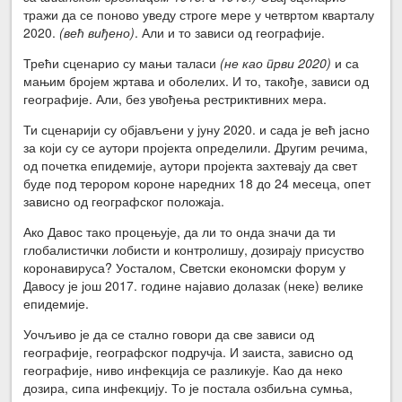
тражи да се поново уведу строге мере у четвртом кварталу
2020.
(већ виђено)
. Али и то зависи од географије.
Трећи сценарио су мањи таласи
(не као први 2020)
и са
мањим бројем жртава и оболелих. И то, такође, зависи од
географије. Али, без увођења рестриктивних мера.
Ти сценарији су објављени у јуну 2020. и сада је већ јасно
за који су се аутори пројекта определили. Другим речима,
од почетка епидемије, аутори пројекта захтевају да свет
буде под терором короне наредних 18 до 24 месеца, опет
зависно од географског положаја.
Ако Давос тако процењује, да ли то онда значи да ти
глобалистички лобисти и контролишу, дозирају присуство
коронавируса? Уосталом, Светски економски форум у
Давосу је још 2017. године најавио долазак (неке) велике
епидемије.
Уочљиво је да се стално говори да све зависи од
географије, географског подручја. И заиста, зависно од
географије, ниво инфекција се разликује. Као да неко
дозира, сипа инфекцију. То је постала озбиљна сумња,