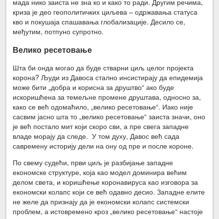
мада нико заиста не зна ко и како то ради. Другим речима,
криза је део геополитичких циљева – одржавања статуса
кво и покушаја спашавања глобализације. Десило се,
међутим, потпуно супротно.
Велико ресетовање
Шта би онда могао да буде стварни циљ целог пројекта
корона? Људи из Давоса стално инсистирају да епидемија
може бити „добра и корисна за друштво“ ако буде
искоришћена за темељне промене друштава, односно за,
како се већ одомаћило, „велико ресетовање“. Иако није
сасвим јасно шта то „велико ресетовање“ заиста значи, оно
је већ постало мит који скоро сви, а пре свега западне
владе морају да следе. У том духу, Давос већ сада
савремену историју дели на ону од пре и после короне.
По свему судећи, први циљ је разбијање западне
економске структуре, која као модел доминира већим
делом света, и коришћење коронавируса као изговора за
економски колапс који се већ одавно десио. Западне елите
не желе да признају да је економски колапс системски
проблем, а истовремено кроз „велико ресетовање“ настоје