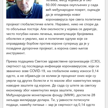
50.000 лекара окупљених у сада
већ међународни покрет, оцењује
да је епидемија новог
коронавируса пре свега политички
пројекат глобалистичке елите. Наравно, нико не спори да
то обољење постоји. Али околности у којима се диригује,
често погубан начин лечења, манипулације бројевима
оболелих и умрлих, као и политичке одлуке које се
оправдавају борбом против короне сугеришу да је у
позадини дугорочни пројекат, а корона само његов
инструмент.
Према подацима Светске здравствене организације (СЗО),
смртност од последица инфекције коронавирусом, који се
званично зове COVID-19, на глобалном нивоу износи 0,14
одсто, а не објављује се колики је проценат оних који су
умрли од других болести и то махом због наметнутих мера
наводне заштите од короне. До сада су штете за светску
економију због наметнутих мера заштите, према
Међународном монетарном фонду (ММФ), достигле 28
хиљада милијарди долара. Ти, у јавности потиснути
подаци, намећу питање – зар је смртност од 0,14 одсто