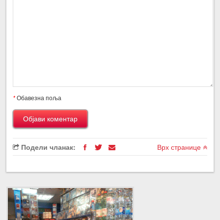
*
Обавезна поља
Подели чланак:
Врх странице