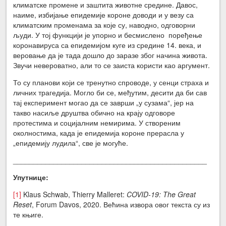
климатске промене и заштита животне средине. Давос,
наиме, избијање епидемије короне доводи и у везу са
климатским променама за које су, наводно, одговорни
људи. У тој функцији је упорно и бесмислено поређење
коронавируса са епидемијом куге из средине 14. века, и
веровање да је тада дошло до заразе због начина живота.
Звучи невероватно, али то се заиста користи као аргумент.
То су планови који се тренутно спроводе, у сенци страха и
личних трагедија. Могло би се, међутим, десити да би сав
тај експеримент могао да се заврши „у сузама“, јер на
такво насиље друштва обично на крају одговоре
протестима и социјалним немирима. У створеним
околностима, када је епидемија короне прерасла у
„епидемију лудила“, све је могуће.
________________________________________________
Упутнице:
[1]
Klaus Schwab, Thierry Malleret:
COVID-19: The Great
Reset
, Forum Davos, 2020. Већина извора овог текста су из
те књиге.