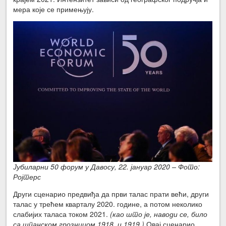
мера које се примењују.
Јубиларни 50 форум у Давосу, 22. јануар 2020 – Фото:
Ројтерс
Други сценарио предвиђа да први талас прати већи, други
талас у трећем кварталу 2020. године, а потом неколико
слабијих таласа током 2021.
(као што је, наводи се, било
са шпанском грозницом 1918. и 1919.)
Овај сценарио