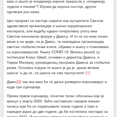
како и зашто је епидемија короне прерасла у „епидемију
лудила и панике“? Изузев да корона постоји, других
одговора још нема.
Цео пројекат се настоји сакрити иза ауторитета Светске
здравствене организације и њених корумпираних
експерата, али водећу идејно-оперативну улогу има
Светски економски форум у Давосу. И то се на неки начин
више и не крије, па је Давос, та невладина организација
светске глобалистичке елите, објавио и књигу о плановима
са коронавирусом. Књигу
COVID-19: Велики ресет
су
потписали Клаус Шваб, оснивач и директор Давоса, и
Тијери Малереј, руководилац програма Давоса за глобални
ризик. Основна порука те књиге је да је „криза велика
шанса“ и да се „та шанса не сме пропустити“.
[1]
Давос
[2]
чак зна како ће се даље развијати коронавирус и
нуди три сценарија.
Према првом сценарију, почетни талас обољења који је
кренуо у марту 2020. биће настављен серијом мањих
таласа који ће се појављивати током године а тако и
наредне једне до две године, да би постепено нестајао са
крајем 2021. Интензитет зависи од географског подручја и