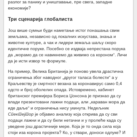
разлог за панику и уништавање, пре свега, западне
економије?
Три сценарија глобалиста
Још више сумњи буди наметање истог понашања свим
земљама, независно од локалних искустава, знања и
животне културе, а чак и лидери земаља шаљу скоро
идентичне поруке. Посебно се издваја непрестана порука
да „морамо да се навикнемо да живимо са короном“. Личи
да је исти извор те формуле.
На пример, Велика Британија је поново увела драстична
ограничења због наводног „другог таласа болести“ а у
Краљевству је смртност везана за коронавирус само 0,4
одсто и број оболелих опада. Истовремено, кабинет
британског премијера Бориса Џонсона је признао да су
влади презентовани лажни подаци, али „караван мора да
иде даље“ и ограничења нису укинута. Недељник
Спектејтор
је објавио анализу која открива да су сви
подаци лажни и да су били нетачни и у пролеће када су
уведене још драстичније мере. Која је то онда сила која
стоји иза корона пројекта? Ко, у ствари, доноси одлуке? И