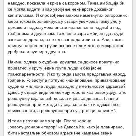
наводно, показала и криза са короном. Таква амбиција би
се могла видети и као увођење неке врсте државног
капитализма. И спровођење махом наметнутих ригорозних
мера током коронавируса у ствари увежбава такву улогу
државе и подразумева инсталирање њене надмоћи над
грађанима и друштвом. Тако се ствара амбијент да људи
зависе од државе, а не од свог рада и живота. Али, такав
приступ постепено руши основне елементе демократског
уређења и руинира друштво.
Наиме, одлуке о судбини друштва се доносе практично
приватно, у кругу једне групе људи и без јасне
транспарентности. И ко ту онда заиста представља народ,
грађане, ко заступа потпуно киднаповање, приватизовање
судбина милиона људи, наводно у име њиховог здравља?
Давос у ствари види епидемију короне као револуцију, и то
револуцију која се већ десила и још се дешава. Главни
револуционарни методи су сејање страха и одржавање
неизвесности, а револуционари су „трговци паником“.
И томе изгледа нема краја. После короне,
„револуционарни терор“ из Давоса ће, како је планирано,
бити настављен обновом агресивне кампање зване