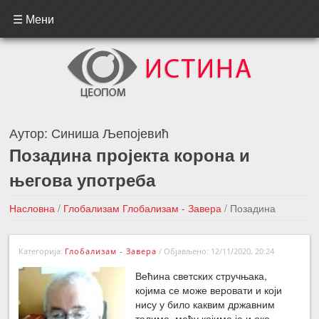
☰ Мени
Аутор:
Синиша Љепојевић
Позадина пројекта корона и
његова употреба
Насловна
/
Глобализам
Глобализам - Завера
/
Позадина
пројекта корона и његова употреба
Категорија:
Глобализам - Завера
/
Објављено: 12/11/2020, 20:24
←Претходна вест
Следећа вест →
Већина светских стручњака,
којима се може веровати и који
нису у било каквим државним
телима, међу којима је и око