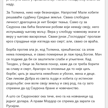
наду.
За Толкина, нико није безначајан. Напротив! Мали хобити
решаваће судбину Средње земље. Свака слободна
личност драгоцена је нит Божјег ткања. Само су за
Саурона сва бића безлични робови који немају своју, него
испуњавају његову вољу. Вера у слободу човекову значи и
веру у његово васкрсење. Сваки јунак „Господара“ пролази
кроз страдање које изгледа као смрт; али, свако се враћа.
Борба против зла је, код Толкина, хришћанска: са злом
нема помирења, и свако помирење је лаж пред Богом. Мач
се подиже да би се заштитили слаби и угњетени. Кад
Теоден, у бици за Хелмов понор, каже да се треба борити
за славу и смрт, Арагорн га опомиње да то није циљ
борбе; циљ је заштита немоћних и убогих, жена и деце.
Сви ликови Добра из света људи и хобита су истински
родољуби: они воле своју земљу и свој род, па су зато
спремни да од Саурона бране и човечанство.
А што се Сауроновог ока тиче, ено га на новчаници од
једног долара. А прави Мордор се спрема да зарати са
Русијом.