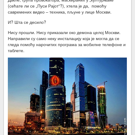
(сећате ли се „Пуси Рајот“?), хтела је да, помоћу
савремених видео – техника, пљуне у лице Москви.
И? Шта се десило?
Нису прошли. Нису приказали око демона целој Москви.
Направили су само неку инсталацију која је могла да се
гледа помоћу нарочитих програма за мобилне телефоне и
таблете.