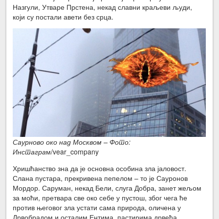
Назгули, Утваре Прстена, некад славни краљеви људи,
који су постали авети без срца.
Саурново око над Москвом – Фото:
Инстагра
м/vear_company
Хришћанство зна да је основна особина зла јаловост.
Слана пустара, прекривена пепелом – то је Сауронов
Мордор. Саруман, некад Бели, слуга Добра, занет жељом
за моћи, претвара све око себе у пустош, због чега ће
против његовог зла устати сама природа, оличена у
Дрвобрадом и осталим Ентима, пастирима дрвећа.