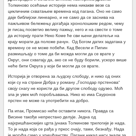
Толкиново осећање историје нема никакве везе са
цикличним схватањем времена код пагана. Оно не само
даје библијски линеарно, и не само да се заснива на
пажљивом бележењу догађаја хронолошким редом, чему
је писац посветио велику пажњу, него и на свести о томе
да историју прати Неко Коме ће сви њени делатељи на
крају морати да положе рачун. Од Богом датих задатака у
времену се не може побећи. Кад Весели и Пипин
размишљају о томе да би можда могли да се врате у
Округ, они схватају да, ако се не буду борили, ускоро више
неће бити Округа у који би могли да се врате.
Историја је отворена за људску слободу, и нико од оних
који су на страни Добра у роману „Господар прстенова“
своју снагу не користи да би другом слободу одузео. Моћ
зла је увек моћ поробљавања. Нико ко има Сауронов
прстен не може га употребити на добро.
Па ипак, Промисао неће оставити никога. Правда са
Висине такође непрестано делује. Једна од
најхришћанскијих црта јунака Толкинове трилогије је нада.
То је нада која се рађа у пркос очају, тами, безнађу. Нада
је могућа само у хришћанству. Пагани никад нису знали за