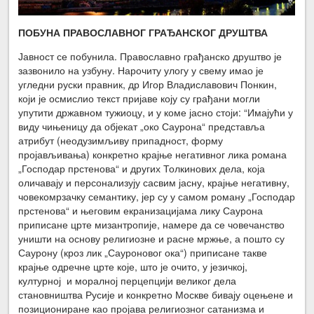
ПОБУНА ПРАВОСЛАВНОГ ГРАЂАНСКОГ ДРУШТВА
Јавност се побунила. Православно грађанско друштво је
зазвонило на узбуну. Нарочиту улогу у свему имао је
угледни руски правник, др Игор Владиславович Понкин,
који је осмислио текст пријаве коју су грађани могли
упутити државном тужиоцу, и у коме јасно стоји: “Имајући у
виду чињеницу да објекат „око Саурона“ представља
атрибут (неодузимљиву припадност, форму
пројављивања) конкретно крајње негативног лика романа
„Господар прстенова“ и других Толкинових дела, која
оличавају и персонализују сасвим јасну, крајње негативну,
човекомрзачку семантику, јер су у самом роману „Господар
прстенова“ и његовим екранизацијама лику Саурона
приписане црте мизантропије, намере да се човечанство
уништи на основу религиозне и расне мржње, а пошто су
Саурону (кроз лик „Сауроновог ока“) приписане такве
крајње одречне црте које, што је очито, у језичкој,
културној и моралној перцепцији великог дела
становништва Русије и конкретно Москве бивају оцењене и
позициониране као пројава религиозног сатанизма и