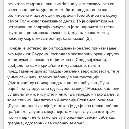
религиозне мржње, овај симбол ни у ком случају, ако се
изоловано приказује, не може бити представљен као
религиозно и идеолошки неутралан (без обзира на оцену
самог Толкиновог књижевног дела). То је објекат крајње
негативан по садржају (визуелно је то нарочита ватрена
окултно – религиозна слика ока), која оличава мржњу,
насилну смрт, мизантропију, сатанизам“ (2).
Понкин је истакао да би тродимензионално приказивање
ока мрачног Саурона, господара злотворних орка и других
монструма из романа и филмова о Средњој земљи,
вређало не само хришћане и муслимане, него и
представнике других традиционалних вероисповести, те је,
у име свих њих, тражио забрану манифестације.
„Уметници“ су се испрепадали да не прођу као „Пуси
рајот“, па су одустали од „сауронизације“ Москве. Као, они
су аполитични, нису хтели никог да увреде, и тако даље, и
томе слично. Аналитичар Анатолије Степанов, оснивач
„Руске народне линије“, истакао је да је ово права победа
грађанског друштва, које није тамо где га углавном траже
политичари, него тамо где су„појединци свесни себе као
грађана, одговорних за судбину земље“.