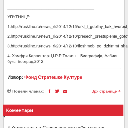
______________________________________
УПУТНИЦЕ:
1.http://ruskline.ru/news_rl/2014/12/15/orki_i_gobliny_kak_hvor
2.http://ruskline.ru/news_rl/2014/12/10/presech_prestuplenie_go
3.http://ruskline.ru/news_rl/2014/12/10/fleshmob_po_dzhimmi_sh
4. Хамфри Карпентер: Џ.Р.Р.Толкин – Биографија, Албион
букс, Београд,2012.
Извор:
Фонд Стратешке Културе
Подели чланак:
Врх странице
Коментари
4 Коментара на Сауроново око неће гледати