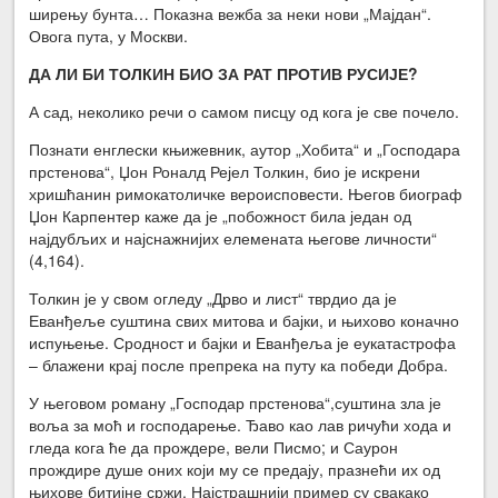
ширењу бунта… Показна вежба за неки нови „Мајдан“.
Овога пута, у Москви.
ДА ЛИ БИ ТОЛКИН БИО ЗА РАТ ПРОТИВ РУСИЈЕ?
А сад, неколико речи о самом писцу од кога је све почело.
Познати енглески књижевник, аутор „Хобита“ и „Господара
прстенова“, Џон Роналд Рејел Толкин, био је искрени
хришћанин римокатоличке вероисповести. Његов биограф
Џон Карпентер каже да је „побожност била један од
најдубљих и најснажнијих елемената његове личности“
(4,164).
Толкин је у свом огледу „Дрво и лист“ тврдио да је
Еванђеље суштина свих митова и бајки, и њихово коначно
испуњење. Сродност и бајки и Еванђеља је еукатастрофа
– блажени крај после препрека на путу ка победи Добра.
У његовом роману „Господар прстенова“,суштина зла је
воља за моћ и господарење. Ђаво као лав ричући хода и
гледа кога ће да прождере, вели Писмо; и Саурон
прождире душе оних који му се предају, празнећи их од
њихове битијне сржи. Најстрашнији пример су свакако