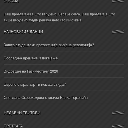
О НАМА
Наш проблем није што верујемо. Вера је снага. Наш проблем је што
више верујемо туђим речима него својим очима.
НАЈНОВИЈИ ЧЛАНЦИ
Зашто студентски протест није обојена револуција?
Последња времена и покајање
Видовдан на Газиместану 2026
Европо стара, зар ти немаш стида?
Светлана Скороходова о књизи Ранка Гојковића
НЕДАВНИ ТВИТОВИ
ПРЕТРАГА