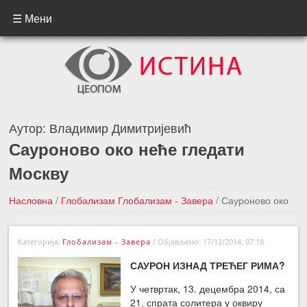
☰ Мени
Аутор:
Владимир Димитријевић
Сауроново око неће гледати
Москву
Насловна
/
Глобализам
Глобализам - Завера
/
Сауроново око
неће гледати Москву
Категорија:
Глобализам - Завера
/
Објављено: 17/12/2014, 07:18
←Претходна вест
Следећа вест →
САУРОН ИЗНАД ТРЕЋЕГ РИМА?
У четвртак, 13. децембра 2014, са
21. спрата солитера у оквиру