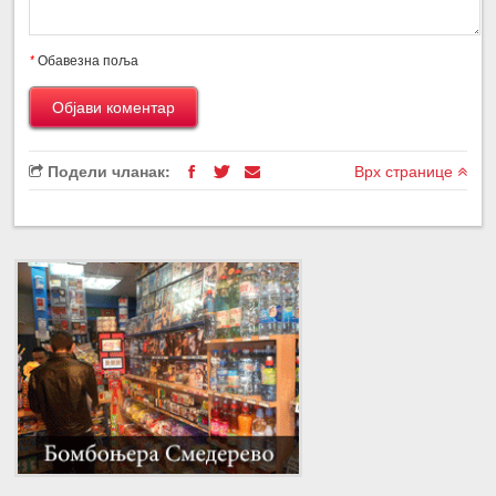
*
Обавезна поља
Подели чланак:
Врх странице