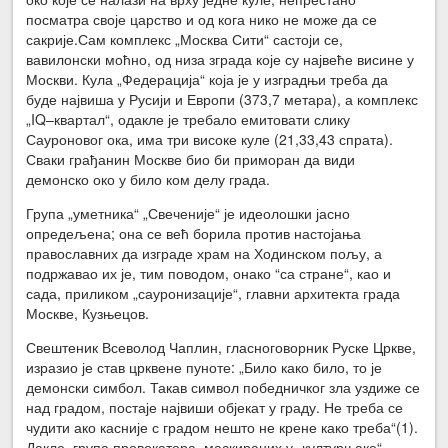
посматра своје царство и од кога нико не може да се
сакрије.Сам комплекс „Москва Сити“ састоји се,
вавилонски моћно, од низа зграда које су највеће висине у
Москви. Кула „Федерација“ која је у изградњи треба да
буде највиша у Русији и Европи (373,7 метара), а комплекс
„IQ–квартал“, одакле је требало емитовати слику
Сауроновог ока, има три високе куле (21,33,43 спрата).
Сваки грађанин Москве био би приморан да види
демонско око у било ком делу града.
Група „уметника“ „Свеченије“ је идеолошки јасно
опредељена; она се већ борила против настојања
православних да изграде храм на Ходинском пољу, а
подржавао их је, тим поводом, онако “са стране“, као и
сада, приликом „сауронизације“, главни архитекта града
Москве, Кузњецов.
Свештеник Всеволод Чаплин, гласноговорник Руске Цркве,
изразио је став црквене пуноте: „Било како било, то је
демонски симбол. Такав символ победничког зла уздиже се
над градом, постаје највиши објекат у граду. Не треба се
чудити ако касније с градом нешто не крене како треба“(1).
Дакле, група провокатора, маскираних у „културњаке“