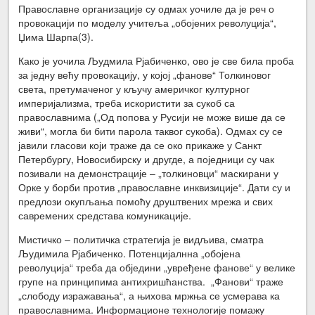
Православне организације су одмах уочиле да је реч о
провокацији по моделу учитеља „обојених револуција“,
Џима Шарпа(3).
Како је уочила Људмила Рјабиченко, ово је све била проба
за једну већу провокацију, у којој „фанове“ Толкиновог
света, претумаченог у кључу америчког културног
империјализма, треба искористити за сукоб са
православнима („Од попова у Русији не може више да се
живи“, могла би бити парола таквог сукоба). Одмах су се
јавили гласови који траже да се око прикаже у Санкт
Петербургу, Новосибирску и другде, а поједници су чак
позивали на демонстрације – „толкиновци“ маскирани у
Орке у борби против „православне инквизиције“. Дати су и
предлози окупљања помоћу друштвених мрежа и свих
савремених средстава комуникације.
Мистичко – политичка стратегија је видљива, сматра
Људимила Рјабиченко. Потенцијалнна „обојена
револуција“ треба да обједини „увређене фанове“ у велике
групе на принципима антихришћанства. „Фанови“ траже
„слободу изражавања“, а њихова мржња се усмерава ка
православнима. Информационе технологије помажу