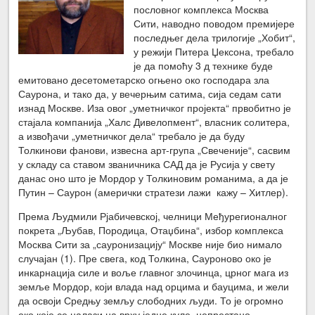
пословног комплекса Москва
Сити, наводно поводом премијере
последњег дела трилогије „Хобит“,
у режији Питера Џексона, требало
је да помоћу 3 д технике буде
емитовано десетометарско огњено око господара зла
Саурона, и тако да, у вечерњим сатима, сија седам сати
изнад Москве. Иза овог „уметничког пројекта“ првобитно је
стајала компанија „Халс Дивелопмент“, власник солитера,
а извођачи „уметничког дела“ требало је да буду
Толкинови фанови, извесна арт-група „Свеченије“, сасвим
у складу са ставом званичника САД да је Русија у свету
данас оно што је Мордор у Толкиновим романима, а да је
Путин – Саурон (амерички стратези лажи кажу – Хитлер).
Према Људмили Рјабичевској, челници Међурегионалног
покрета „Љубав, Породица, Отаџбина“, избор комплекса
Москва Сити за „сауронизацију“ Москве није био нимало
случајан (1). Пре свега, код Толкина, Сауроново око је
инкарнација силе и воље главног злочинца, црног мага из
земље Мордор, који влада над орцима и бауцима, и жели
да освоји Средњу земљу слободних људи. То је огромно
око које се налази на врху једне куле, непрестано