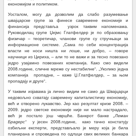
економијом и политиком.
Уосталом, могу да дозволим да слабо разумевање
швајцарске групе за финесе савремене економије и
финансија представља узрок таквим напоменама.
Руководилац групе Џејмс Глатфелдер је по образовању
физичар – теоретичар, чланови групе су стручњаци за
информационе системе. „Сама по себи концентрација
власти не носи ништа ни лоше, ни добро, – говоре
научници из Цириха, – али то не важи и за тесно повезано
једро узајамно повезаних компанија. Како смо видели
2008.године, сличне мреже су нестабилне“. „Уколико једна
компанија пропадне, – каже Џ.Глатфелдер, – за њом
пропадају и друге“.
У таквим изјавама ја лично видим не само да Швајцарци
недовољно схватају савремену капиталистичку економију,
већ и отворено лукавство. Јер као резултат кризе 2008. –
2009. једро светске економије није ни мало настрадало,
већ је постало још чвршће. Банкрот банке
„Леман
Брадерс“
у јесен 2008.године, како тачно констатују
озбиљни експерти, представљало је меру која је била
планирана и спроведена по одлуци свих великих банкара