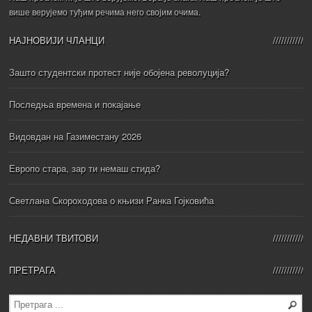
више верујемо туђим речима него својим очима.
НАЈНОВИЈИ ЧЛАНЦИ
Зашто студентски протест није обојена револуција?
Последња времена и покајање
Видовдан на Газиместану 2026
Европо стара, зар ти немаш стида?
Светлана Скороходова о књизи Ранка Гојковића
НЕДАВНИ ТВИТОВИ
ПРЕТРАГА