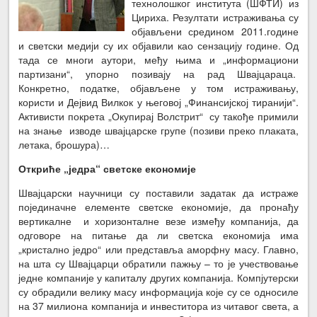
технолошког института (ШФТИ) из
Цириха. Резултати истраживања су
објављени средином 2011.године
и светски медији су их објавили као сензацију године. Од
тада се многи аутори, међу њима и „информациони
партизани“, упорно позивају на рад Швајцараца.
Конкретно, податке, објављене у том истраживању,
користи и Дејвид Вилкок у његовој „Финансијској тиранији“.
Активисти покрета „Окупирај Волстрит“ су такође примили
на знање изводе швајцарске групе (позиви преко плаката,
летака, брошура)…
Откриће „једра“ светске економије
Швајцарски научници су поставили задатак да истраже
појединачне елементе светске економије, да пронађу
вертикалне и хоризонталне везе између компанија, да
одговоре на питање да ли светска економија има
„кристално једро“ или представља аморфну масу. Главно,
на шта су Швајцарци обратили пажњу – то је учествовање
једне компаније у капиталу других компанија. Компјутерски
су обрадили велику масу информација које су се односиле
на 37 милиона компанија и инвеститора из читавог света, а