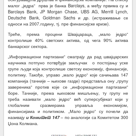
малог „једра“ прва је банка Barclays, а међу првима су и
Barclays Bank, JP Morgan Chase, UBS AG, Merrill Lynch,
Deutsche Bank, Goldman Sachs и др. (истраживање се
односи на 2007.годину, тј. пре финансијске кризе).
Треће, према процени Швајцараца, „мало једро“
контролише 40% светских актива, од чега 90% актива
банкарског сектора.
„Информациони партизани“ сматрају да рад швајцарских
научника потпуно потврђује закључак о постојању уске
групе људи која контролише светску економију, финансије,
политику. Такође, управо „мало једро“ које сачињава 147
компанија (тачније – њихове газде) представља ону „групу
завереника“ против које се „информациони партизани“
боре. Тачније, према њиховом мишљењу, ту групу не
треба називати „мало једро“ већ суперсубјекат који у
глобалним сразмерама управља економијом,
финансијама и политиком. „Мало једро“ су почели да
називају
и Комитет 147
– по аналогији са Комитетом 300
Џона Колмана.