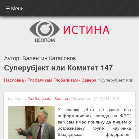
☰ Мени
Аутор:
Валентин Катасонов
Суперубјект или Комитет 147
Насловна
/
Глобализам
Глобализам - Завера
/
Суперубјект или
Комитет 147
Категорија:
Глобализам - Завера
/
Објављено: 17/10/2013, 15:08
←Претходна вест
Следећа вест →
У чланку „Шта се крије иза
информационих напада на ФРС“
већ сам имао прилику да пишем о
истраживању групе научника
Швајцарског федералног