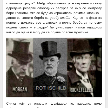
компаније „једра“. Међу објективним је – очување у свету
одређене резерве слободних ресурса за чију се контролу
боре кланови. Ако се будемо изражавали речима класика –
данас се запажа борба за
деобу света
. Кад се та фаза за
поновно дељење света заврши и почне борба за поновну
поделу света – у „једру“ ће унутрашњи напон одједном
нагло да ојача и могу да се појаве опасне пукотине.
Слика коју су описали Швајцарци је, наравно, врло
поједностављена. Пада у очи, конкретно, да научници из