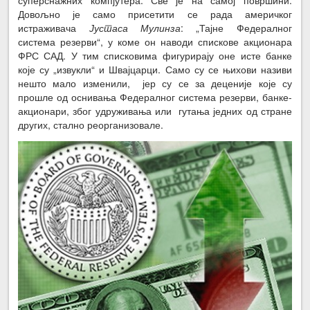
Довољно је само присетити се рада америчког
истраживача
Јустаса Мулинза
: „Тајне Федералног
система резерви“, у коме он наводи спискове акционара
ФРС САД. У тим списковима фигурирају оне исте банке
које су „извукли“ и Швајцарци. Само су се њихови називи
нешто мало изменили, јер су се за деценије које су
прошле од оснивања Федералног система резерви, банке-
акционари, због удруживања или гутања једних од стране
других, стално реорганизовале.