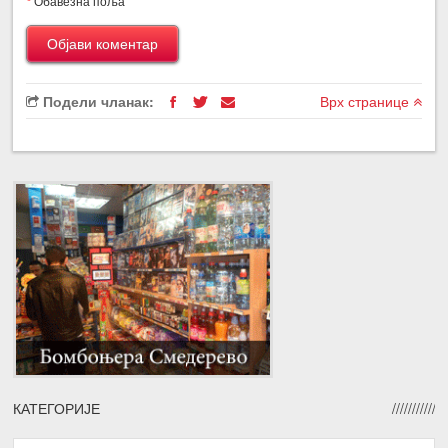
*
Обавезна поља
Подели чланак:
Врх странице
КАТЕГОРИЈЕ