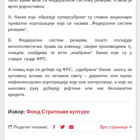
врло једноставна:
А. банке које образују суперсубјекат су главни акционари
приватне корпорације која се назива „Федерални систем
резерви“;
Б. Федерални систем резерви, пошто поседује
монополистичка права на ковницу, својим производима тј.
новцем, снабдева те исте „изабране“ банке које су у
ствари газде ФРС.
А новац који се добије од ФРС, „одабране“ банке шаљу за
куповину актива по читавом свету – директно или преко
нефинансијских корпорација које оне контролишу, а које из
њихових руку добијају јефтине или чак бескаматне
кредите.
Извор:
Фонд Стратешке културе
Подели чланак:
Врх странице