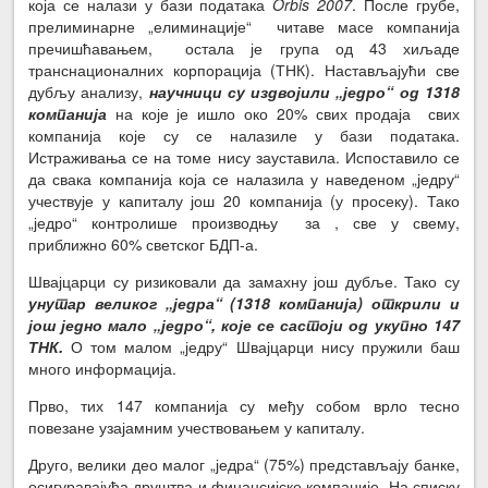
која се налази у бази података
Orbis 2007
. После грубе,
прелиминарне „елиминације“ читаве масе компанија
пречишћавањем, остала је група од 43 хиљаде
транснационалних корпорација (ТНК). Настављајући све
дубљу анализу,
научници су издвојили „једро“ од 1318
компанија
на које је ишло око 20% свих продаја свих
компанија које су се налазиле у бази података.
Истраживања се на томе нису зауставила. Испоставило се
да свака компанија која се налазила у наведеном „једру“
учествује у капиталу још 20 компанија (у просеку). Тако
„једро“ контролише производњу за , све у свему,
приближно 60% светског БДП-а.
Швајцарци су ризиковали да замахну још дубље. Тако су
унутар великог „једра“ (1318 компанија) открили и
још једно мало „једро“, које се састоји од укупно 147
ТНК.
О том малом „једру“ Швајцарци нису пружили баш
много информација.
Прво, тих 147 компанија су међу собом врло тесно
повезане узајамним учествовањем у капиталу.
Друго, велики део малог „једра“ (75%) представљају банке,
осигуравајућа друштва и финансијске компаније. На списку