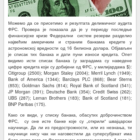
Можемо да се присетимо и резултата делимичног аудита
ФРС. Провера је показала да је у периоду последње
финансијске кризе Федерални систем резерви разделио
највећим америчким и страним банкама кредите у
астрономској вредности од 16 билиона долара. Објављен
је списак тих банака и дати пуни износи кредита. Опет
видимо исти списак банака (у заградама су наведене
цифре кредита који су добијени од ФРС, у милијардама $):
Citigroup (2500); Morgan Staley (2004); Merril Lynch (1949);
Bank of America (1344); Barclays PLC (868); Bear Sterns
(853); Goldman Sachs (814); Royal Bank of Scotland (541);
JP Morgan (391); Deutsche Bank (354); Credit Swiss (262);
UBS (287); Leman Brothers (183); Bank of Scotland (181);
BNP Paribas (175).
Како се види, у списку банака, обасутих доброчинством
ФРС, су оне исте банке које су „открили“ швајцарски
научници. Да ли из предострожности, или из незнања, ти
научници нису чак ни наговестили да суперсубјекат има
било какве везе са Федералном систему резерви. А веза је