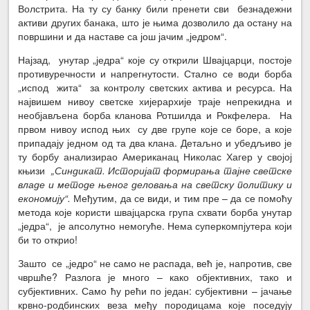
Волстрита. На ту су банку били пренети сви безнадежни
активи других банака, што је њима дозволило да остану на
површини и да наставе са још јачим „једром“.
Најзад, унутар „једра“ које су открили Швајцарци, постоје
противуречности и напрегнутости. Стално се води борба
„испод жита“ за контролу светских актива и ресурса. На
највишем нивоу светске хијерархије траје непрекидна и
необјављена борба кланова Ротшилда и Рокфелера.
На
првом нивоу испод њих су две групе које се боре, а које
припадају једном од та два клана. Детаљно и убедљиво је
ту борбу анализирао Американац Николас Хагер у својој
књизи
„Синдикат. Историјат формирања тајне светске
владе и методе њеног деловања на светску политику и
економију“.
Међутим, да се види, и тим пре – да се помоћу
метода које користи швајцарска група схвати борба унутар
„једра“, је апсолутно немогуће. Нема суперкомпјутера који
би то открио!
Зашто се „једро“ не само не распада, већ је, напротив, све
чвршће? Разлога је много – како објективних, тако и
субјективних. Само ћу рећи по један: субјективни – јачање
крвно-родбинских веза међу породицама које поседују