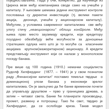
Цириха везе међу компанијама своде само на учешће у
капиталу. У њиховим шемама једини инструмент контроле
пословања су директне инвестиције (тј. велики пакети
акција, деонице, учешће у акционарском капиталу).
Међутим, у условима савременог капитализма све већу
улогу стичу
„неакционарски“ облици контроле
. Међу
њима прво место заузимају кредити, који кредитору
поуздано обезбеђују веће могућности за доношење
стратешких одлука него што је то могуће са класичним
акцијама крупном(мажоритарном) акционару. А кредити
представљају инструмент који се налази у монополском
поседу банака.
Пре више од 100 година (1910.) немачки социјалиста
Рудолф Хилфердинг (1877. – 1941) је у свом познатом
раду „Финансијски капитал“ поставио темеље тврдње о
доминационој улози банака у економији зрелог
капитализма. Он је закључио да ће банке временом почети
да управљају друштвом – прво у границама држава, а
затим – читавог света. Банке ће планирати производњу,
промет, размену и потрошњу. Тако ће свет, тврдио је
Хилфердинг, да се ослободи криза. Такав модел