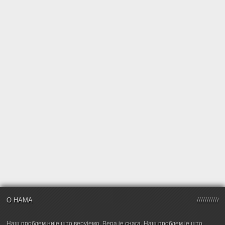
О НАМА
Наш проблем није што верујемо. Вера је снага. Наш проблем је што