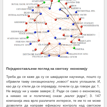
Поједностављени поглед на светску економију
Треба да се каже да су се швајцарски научници, пошто су
објавили такву сензационалну „новост“ мало уплашили. И,
као да су хтели да се оправдају, почели су да говоре да: 1.
Не верују ни у какве завере; 2. Ради се само о економској,
а никако не и политичкој снази „малог једра“; 3. 147
компанија има врло различите интересе, те им то не може
дозволити да направе ефикасну контролу над светском