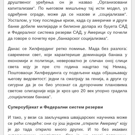
друштвеног уређења он је назвао „Организовани
капитализам“. По његовом мишљењу тај исти модел, уз
одређене ограде, може да се назове и „социјализам“.
Уосталом, у току последње кризе, када су америчке и друге
банке добиле милијарде и билионе долара из буџета САД
и Федералног система резерви САД, у Америци су почели
да говоре о почетку ере „банкарског социјализма“.
Данас се Хилфердинг ретко помиње. Мада без разлога:
савремени свет, који карактерише доминација банака у
економији и политици, невероватно је сличан оној слици
света коју је пре сто година нацртао тај Немац.
Поштоваоци Хилфердинга су подељени када објашњавају
његову видовитост: једни га сматрају за генија, а други су
сигурни да је он био упознат са дугорочним плановима
светске олигархије која је кроз цео 20 век упорно градила
„социјализам банака“.
Суперсубјекат и Федерални систем резерви
И тако, у вези са закључцима швајцарских научника може
се рећи следеће: они су још једном „открили Америку“ коју
је до тада открило много других. И то без икаквих
суперснажних компјутера. Све је на самој површини.