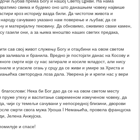
едочи љубав према Богу и нашој Светој Цркви. На нама
звратимо свима и будемо оно што данашњем човеку највише
астири кроз историју вазда били. Да чистотом живота и
народу сачувамо указано нам поверење и љубав; да се
у и материјалну тековину. Да обновимо, оживимо сваки камен,
су газили они, а за њима мноштво наших светих предака,
жити сав свој живот служењу Богу и отаџбини на овом светом
 крв заливала и бранила. Вредно је постојати данас на Косову и
 многе смрти које су нас затирале и косиле младост, али нису
ениле и угасиле огањ у срцу да се живи и умире за Христа и
мањићка светородна лоза дала. Уверена је и крепи нас у вери
 благослови: Нека би Бог дао да се на овом светом месту
 и пруже утеху и васпитање савременом измученом човеку, да
а, чији су темељи сачувани у непосредној близини, дворови
 после смрти свога мужа Уроша I Немањића, провела француска
ди, Јелена Анжујска.
омилује и спасе!