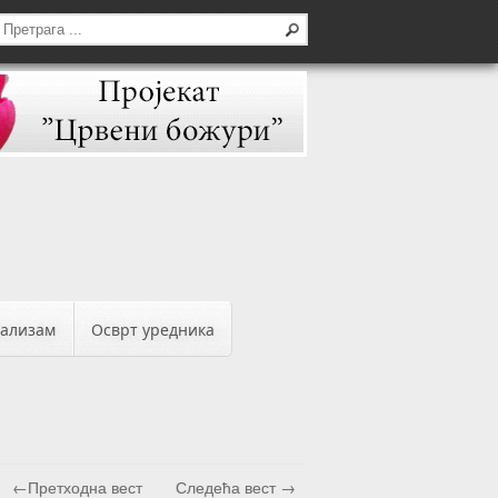
бализам
Осврт уредника
←Претходна вест
Следећа вест →