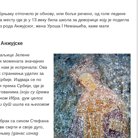
 Брњаку отпочело је обнову, или боље речено, од голе ледине
 месту где је у 13.веку била школа за девојчице коју је подигла
из рода Анжујског, жена Уроша I Немањића, каже мати
 Анжујске
краљице Јелене
их момената значајних
нам је испричала: Ова
 странкиња удатих за
бије. Издваја се по
и према Србији, где је
ргованима
(који су према
ном Ибра, дуж целог
ви пут ишла ка његовом
 брак са сином Стефана
е смрти и своје дуго,
рњаку
(данас изнад