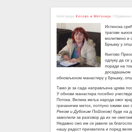
Категорија:
Косово и Метохија
/
Објављено: 
Истинска сре
трагове њихов
молитвено и 
Брњаку у опш
Његово Преос
одлуку да се
поради на то
досадашњом и
обновљеном манастиру у Брњаку, општ
Тамо је за сада направљена црква пос
У обнови манастира посебно учествуј
Потока. Велика жеља народа овог краја
грачанички метох, потпуно оживи као
Реком и Дубоким Потоком)
буде на д
замолили за разговор да их не ометам
Недавно смо им се јавили за благослов
нашу радост прихватила и поред вели