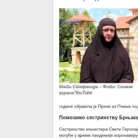
Мати Стефанида – Фото: Снимак
екрана/YouTube
године објавила је Приче из Пчиње по
Помозимо сестринству Брњак
Сестринство манастира Свети Герогије
могуће у време пандемије коронавирус