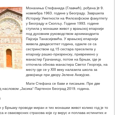
Монахиња Стефанида (Главчић), рођена je 9.
новембра 1963. године у Београду. Завршила
Историју Уметности на Филозофском факултету
у Београду и Скопљу. Године 1993. године
ступила у монашки живот у врањској епархији
под духовним руководством архимандрита
Пајсија Танасијевића. У врањској епархији
живела двадесетпет година, одакле се са
сестринством од 15 сестара преселила у
епархију рашко-призренску, привремено у
манастир Грачаницу, потом на Брњак, где је
отпочела обнова манастира Светог Георгија, на
месту где се у XIII веку налазила школа за
девојчице при двору Јелене Анжујске.
Мати Стефана се бави и писањем. Пре две
д насловом „Јасика“ Партенон Београд 2019. година.
а
 у Брњаку проводи миран и тих монашки живот колико год је то
а и сваковрсних страхова које су вирус и поплава истинитих и