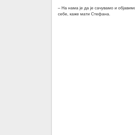
– На нама је да је сачувамо и објави
себе, каже мати Стефана.