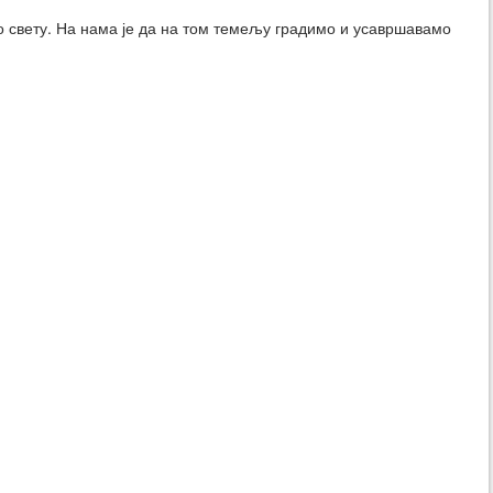
мо свету. На нама је да на том темељу градимо и усавршавамо