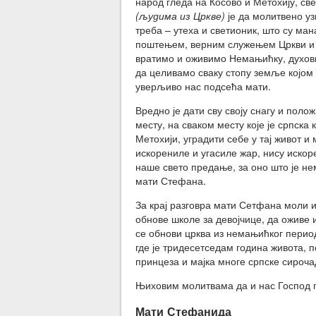
народ гледа на Косово и Метохију, св
(људима из Цркве)
је да молитвено у
треба – утеха и светионик, што су ман
поштењем, верним служењем Цркви и 
вратимо и оживимо Немањићку, духовн
да целивамо сваку стопу земље којом 
уверљиво нас подсећа мати.
Вредно је дати сву своју снагу и поло
месту, на сваком месту које је српска
Метохији, уградити себе у тај живот и
искорениле и угасиле жар, нису искор
наше свето предање, за оно што је не
мати Стефана.
За крај разговра мати Сетфана моли и
обнове школе за девојчице, да оживе
се обнови црква из немањићког период
где је тридесетседам година живота,
принцеза и мајка многе српске сироча
Њиховим молитвама да и нас Господ п
Мати Стефанида