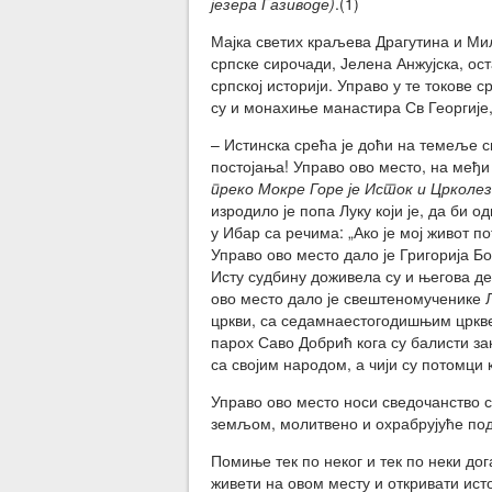
језера Газиводе)
.(1)
Мајка светих краљева Драгутина и Мил
српске сирочади, Јелена Анжујска, ост
српској историји. Управо у те токове 
су и монахиње манастира Св Георгије
– Истинска срећа је доћи на темеље с
постојања! Управо ово место, на међи
преко Мокре Горе је Исток и Црколез
изродило је попа Луку који је, да би 
у Ибар са речима: „Ако је мој живот по
Управо ово место дало је Григорија Б
Исту судбину доживела су и његова де
ово место дало је свештеномученике Лу
цркви, са седамнаестогодишњим цркв
парох Саво Добрић кога су балисти зак
са својим народом, а чији су потомци 
Управо ово место носи сведочанство с
земљом, молитвено и охрабрујуће по
Помиње тек по неког и тек по неки дога
живети на овом месту и откривати исто