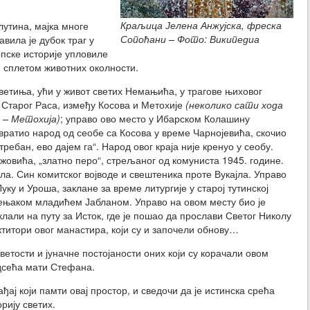
Краљица Јелена Анжујска, фреска
утина, мајка многе
Сопоћани – Фото: Википедиа
авила је дубок траг у
српске историје упловиле
, сплетом животних околности.
ветиња, ући у живот светих Немањића, у трагове њиховог
 Старог Раса, између Косова и Метохије
(неколико сати хода
 – Метохија)
; управо ово место у Ибарском Колашину
одвратио народ од сеобе са Косова у време Чарнојевића, скочио
требан, ево дајем га“. Народ овог краја није кренуо у сеобу.
ожовића, „златно перо“, стрељаног од комуниста 1945. године.
ла. Син комитског војводе и свештеника проте Вукајла. Управо
ку и Уроша, заклане за време литургије у старој тутинској
ењаком младићем Јабланом. Управо на овом месту био је
лали на путу за Исток, где је пошао да прослави Светог Николу
ктитори овог манастира, који су и започели обнову…
ветости и јуначне постојаности оних који су корачали овом
дсећа мати Стефана.
ђај који памти овај простор, и сведочи да је истинска срећа
рију светих.