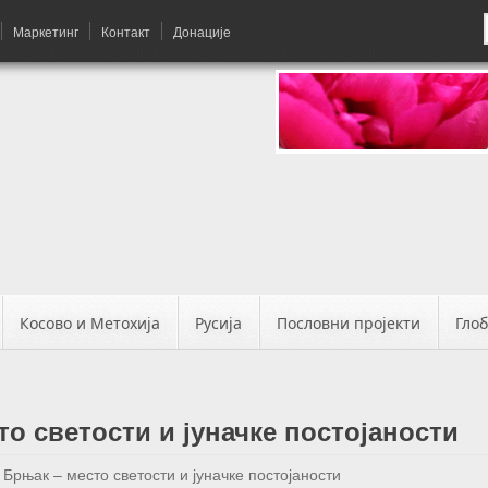
Маркетинг
Контакт
Донације
Косово и Метохија
Русија
Пословни пројекти
Гло
о светости и јуначке постојаности
Брњак – место светости и јуначке постојаности