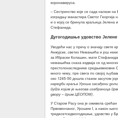
коронавируса.
– Сестринство које се сада налази на
изградњу манастира Светог Георгија на
и о којој се бринула краљица Јелена 
Стефанида.
Дугогодишње удовство Јелене
Уводећи нас у причу о значају свете 
Анжујске, светих Немањића и још нек
за Ибраски Колашин, мати Стефанида 
немањићка снаха издваја се од многих
престолонаследнике средњевековне Ср
много чему, пре свега по својој љубав
око 1245-50 дошла стазом засутом јо
наредби краља Уроша засађени доли
пута којим је његова изабраница пр
двору – прим.ЦЕОПОМ)
.
У Старом Расу она је оживела срећан
Првовенчаног, Урошем I, а након његов
тридесетседмогодишње, удовство у Б