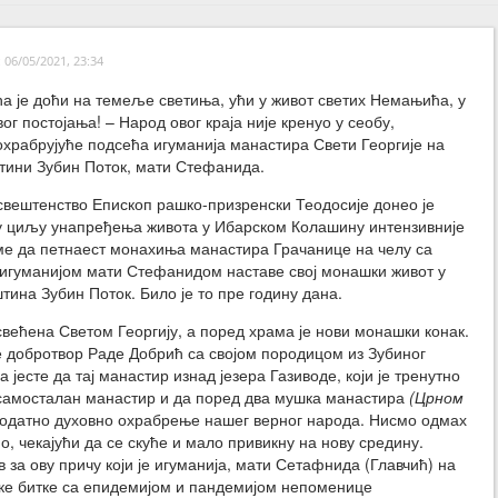
06/05/2021, 23:34
ћа је доћи на темеље светиња, ући у живот светих Немањића, у
ог постојања! – Народ овог краја није кренуо у сеобу,
охрабрујуће подсећа игуманија манастира Свети Георгије на
тини Зубин Поток, мати Стефанида.
вештенство Епископ рашко-призренски Теодосије донео је
 у циљу унапређења живота у Ибарском Колашину интензивније
ме да петнаест монахиња манастира Грачанице на челу са
гуманијом мати Стефанидом наставе свој монашки живот у
ина Зубин Поток. Било је то пре годину дана.
већена Светом Георгију, а поред храма је нови монашки конак.
е добротвор Раде Добрић са својом породицом из Зубиног
 јесте да тај манастир изнад језера Газиводе, који је тренутно
 самосталан манастир и да поред два мушка манастира
(Црном
одатно духовно охрабрење нашег верног народа. Нисмо одмах
о, чекајући да се скуће и мало привикну на нову средину.
 за ову причу који је игуманија, мати Сетафнида (Главчић) на
ке битке са епидемијом и пандемијом непоменице