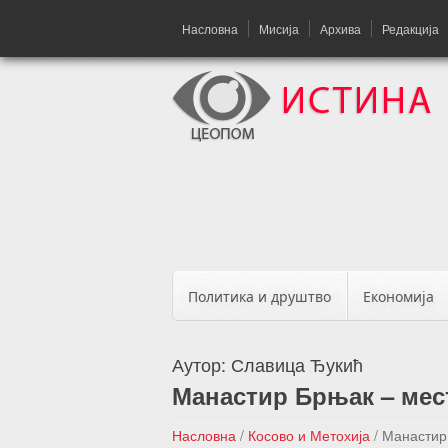
Насловна
Мисија
Архива
Редакција
Политика и друштво
Економија
Аутор:
Славица Ђукић
Манастир Брњак – мест
Насловна
/
Косово и Метохија
/
Манастир 