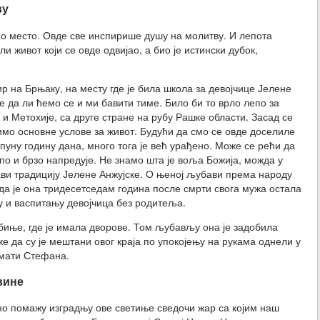
ву
но место. Овде све инспирише душу на молитву. И лепота
и живот који се овде одвијао, а био је истински дубок,
 на Брњаку, на месту где је била школа за девојчице Јелене
е да ли ћемо се и ми бавити тиме. Било би то врло лепо за
 и Метохије, са друге стране на рубу Рашке области. Засад се
мо основне услове за живот. Будући да смо се овде доселиле
пуну годину дана, много тога је већ урађено. Може се рећи да
о и брзо напредује. Не знамо шта је воља Божија, можда у
ави традицију Јелене Анжујске. О њеној љубави према народу
 да је она тридесетседам година после смрти свога мужа остала
у и васпитању девојчица без родитеља.
биње, где је имала дворове. Том љубављу она је задобила
е да су је мештани овог краја по упокојењу на рукама однели у
 мати Стефана.
вине
дно помажу изградњу ове светиње сведочи жар са којим наш