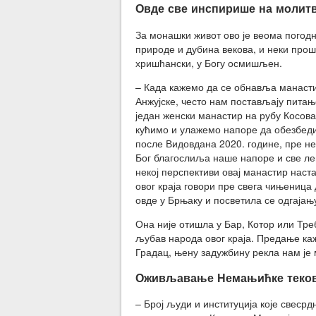
Овде све инспирише на молит
За монашки живот ово је веома погод
природе и дубина векова, и неки прошл
хришћански, у Богу осмишљен.
– Када кажемо да се обнавља манастир
Анжујске, често нам постављају питањ
један женски манастир на рубу Косова
кућимо и улажемо напоре да обезбеди
после Видовдана 2020. године, пре не
Бог благослиља наше напоре и све леп
некој перспективи овај манастир наст
овог краја говори пре свега чињеница
овде у Брњаку и посветила се одгајањ
Она није отишла у Бар, Котор или Тре
љубав народа овог краја. Предање каж
Градац, њену задужбину рекла нам је
Оживљавање Немањићке теко
– Број људи и институција које свеср