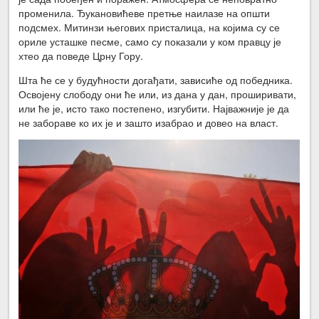
променила. Ђукановићеве претње наилазе на општи
подсмех. Митинзи његових присталица, на којима су се
ориле усташке песме, само су показали у ком правцу је
хтео да поведе Црну Гору.
Шта ће се у будућности догађати, зависиће од победника.
Освојену слободу они ће или, из дана у дан, проширивати,
или ће је, исто тако постепено, изгубити. Најважније је да
не забораве ко их је и зашто изабрао и довео на власт.