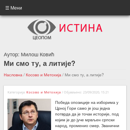
☰ Мени
Аутор:
Милош Ковић
Ми смо ту, а литије?
Насловна
/
Косово и Метохија
/
Ми смо ту, а литије?
←Претходна вест
Следећа вест →
Категорија:
Косово и Метохија
/
Објављено: 23/09/2020, 15:21
Победа опозиције на изборима у
Црној Гори само је још једна
потврда да је точак историје, под
којим је до јуче мрвљен српски
народ, променио смер. Званични