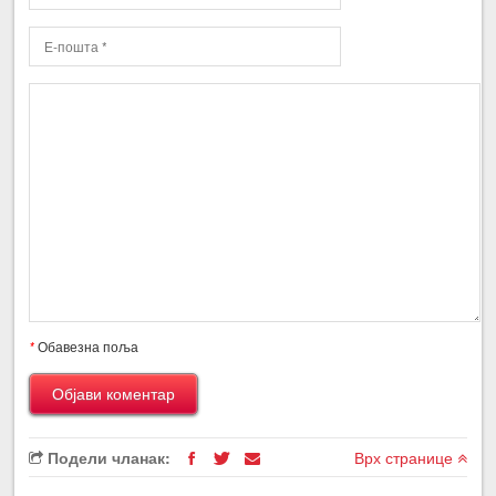
*
Обавезна поља
Подели чланак:
Врх странице