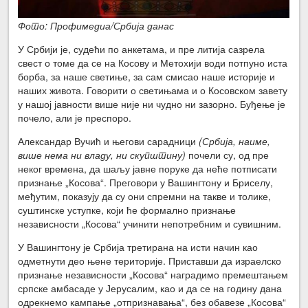
Фото: Профимедиа/Србија данас
У Србији је, судећи по анкетама, и пре литија сазрела
свест о томе да се на Косову и Метохији води потпуно иста
борба, за наше светиње, за сам смисао наше историје и
наших живота. Говорити о светињама и о Косовском завету
у нашој јавности више није ни чудно ни зазорно. Буђење је
почело, али је преспоро.
Александар Вучић и његови сарадници
(Србија, наиме,
више нема ни владу, ни скупштину)
почели су, од пре
неког времена, да шаљу јавне поруке да неће потписати
признање „Косова“. Преговори у Вашингтону и Бриселу,
међутим, показују да су они спремни на такве и толике,
суштинске уступке, који ће формално признање
независности „Косова“ учинити непотребним и сувишним.
У Вашингтону је Србија третирана на исти начин као
одметнути део њене територије. Приставши да израелско
признање независности „Косова“ наградимо премештањем
српске амбасаде у Јерусалим, као и да се на годину дана
одрекнемо кампање „отпризнавања“, без обавезе „Косова“