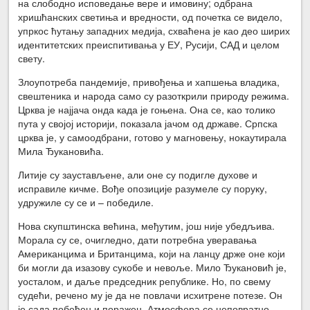
на слободно исповедање вере и имовину; одбрана
хришћанских светиња и вредности, од почетка се видело,
упркос ћутању западних медија, схваћена је као део ширих
идентитетских преиспитивања у ЕУ, Русији, САД и целом
свету.
Злоупотреба пандемије, привођења и хапшења владика,
свештеника и народа само су разоткрили природу режима.
Црква је најјача онда када је гоњена. Она се, као толико
пута у својој историји, показала јачом од државе. Српска
црква је, у самоодбрани, готово у магновењу, нокаутирала
Мила Ђукановића.
Литије су заустављене, али оне су подигле духове и
исправиле кичме. Вође опозиције разумеле су поруку,
удружиле су се и – победиле.
Нова скупштинска већина, међутим, још није убедљива.
Морала су се, очигледно, дати потребна уверавања
Американцима и Британцима, који на ланцу држе оне који
би могли да изазову сукобе и невоље. Мило Ђукановић је,
уосталом, и даље председник републике. Но, по свему
судећи, речено му је да не повлачи исхитрене потезе. Он
је сада побеђен и поражен. Атмосфера се неповратно