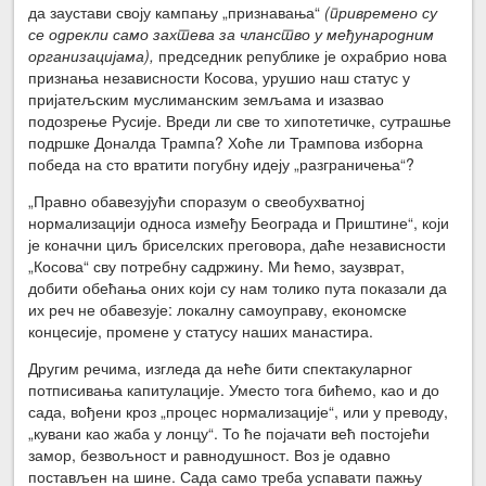
да заустави своју кампању „признавања“
(привремено су
се одрекли само захтева за чланство у међународним
организацијама),
председник републике је охрабрио нова
признања независности Косова, урушио наш статус у
пријатељским муслиманским земљама и изазвао
подозрење Русије. Вреди ли све то хипотетичке, сутрашње
подршке Доналда Трампа? Хоће ли Трампова изборна
победа на сто вратити погубну идеју „разграничења“?
„Правно обавезујући споразум о свеобухватној
нормализацији односа између Београда и Приштине“, који
је коначни циљ бриселских преговора, даће независности
„Косова“ сву потребну садржину. Ми ћемо, заузврат,
добити обећања оних који су нам толико пута показали да
их реч не обавезује: локалну самоуправу, економске
концесије, промене у статусу наших манастира.
Другим речима, изгледа да неће бити спектакуларног
потписивања капитулације. Уместо тога бићемо, као и до
сада, вођени кроз „процес нормализације“, или у преводу,
„кувани као жаба у лонцу“. То ће појачати већ постојећи
замор, безвољност и равнодушност. Воз је одавно
постављен на шине. Сада само треба успавати пажњу