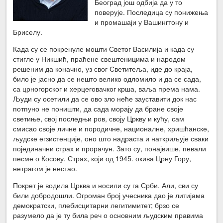
Београд још одбија да у то
поверује. Последица су понижења
и промашаји у Вашингтону и
Бриселу.
Када су се покренуле мошти Светог Василија и када су
стигле у Никшић, праћене свештеницима и народом
решеним да коначно, уз свог Светитеља, иде до краја,
било је јасно да се нешто велико одломило и да се сада,
са црногорског и херцеговачког крша, ваља према нама.
Људи су осетили да се ово зло неће зауставити док нас
потпуно не поништи, да сада морају да бране своје
светиње, свој последњи ров, своју Цркву и кућу, сам
смисао своје личне и породичне, националне, хришћанске,
људске егзистенције, оно што надраста и наткриљује сваки
појединачни страх и прорачун. Зато су, понајвише, певали
песме о Косову. Страх, који од 1945. окива Црну Гору,
нетрагом је нестао.
Покрет је водила Црква и носили су га Срби. Али, сви су
били добродошли. Огроман број учесника дао је литијама
демократски, плебисцитарни легитимитет; брзо се
разумело да је ту била реч о основним људским правима