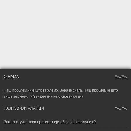
О НАМА
Наш проблем није што верујемо. Вера је снага. Наш проблем је што
више верујемо туђим речима него својим очима.
НАЈНОВИЈИ ЧЛАНЦИ
Зашто студентски протест није обојена револуција?