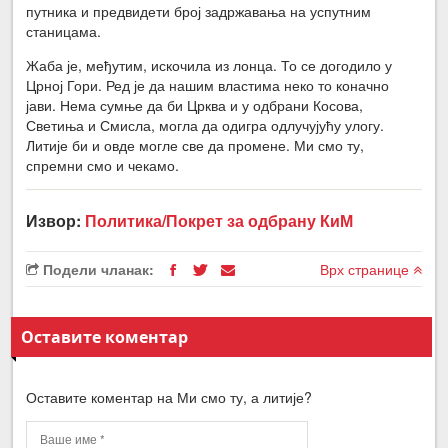
путника и предвидети број задржавања на успутним
станицама.
Жаба је, међутим, искочила из лонца. То се догодило у
Црној Гори. Ред је да нашим властима неко то коначно
јави. Нема сумње да би Црква и у одбрани Косова,
Светиња и Смисла, могла да одигра одлучујућу улогу.
Литије би и овде могле све да промене. Ми смо ту,
спремни смо и чекамо.
Извор:
Политика/Покрет за одбрану КиМ
Подели чланак:
Врх странице
Оставите коментар
Оставите коментар на Ми смо ту, а литије?