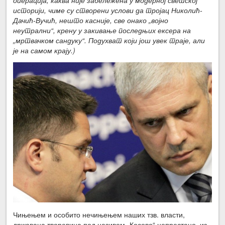
историји, чиме су створени услови да тројац Николић-
Дачић-Вучић, нешто касније, све онако „војно
неутрални“, крену у закивање последњих ексера на
„мртвачком сандуку“. Подухват који још увек траје, али
је на самом крају.)
Чињењем и особито нечињењем наших тзв. власти,
државана творевина под називом „Косово“ непрестано, из