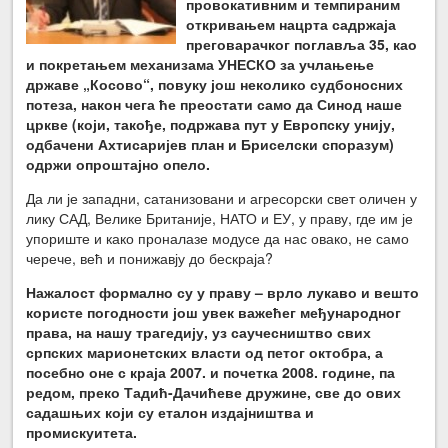
провокативним и темпираним
откривањем нацрта садржаја
преговарачког поглавља 35, као
и покретањем механизама УНЕСКО за учлањење
државе „Косово“, повуку још неколико судбоносних
потеза, након чега ће преостати само да Синод наше
цркве (који, такође, подржава пут у Европску унију,
одбачени Ахтисаријев план и Бриселски споразум)
одржи опроштајно опело.
Да ли је западни, сатанизовани и агресорски свет оличен у
лику САД, Велике Британије, НАТО и ЕУ, у праву, где им је
упориште и како проналазе модусе да нас овако, не само
черече, већ и понижавју до бескраја?
Нажалост формално су у праву – врло лукаво и вешто
користе погодности још увек важећег међународног
права, на нашу трагедију, уз саучесништво свих
српских марионетских власти од петог октобра, а
посебно оне с краја 2007. и почетка 2008.
године, па
редом, преко Тадић-Дачићеве дружине, све до ових
садашњих који су еталон издајништва и
промискуитета.