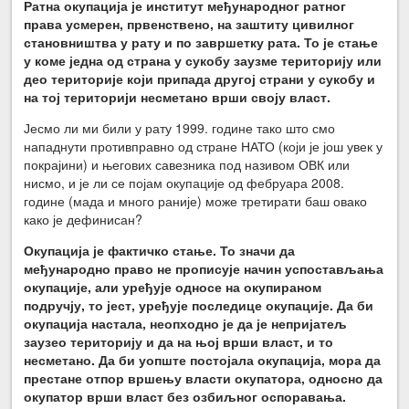
Ратна окупација је институт међународног ратног
права усмерен, првенствено, на заштиту цивилног
становништва у рату и по завршетку рата. То је стање
у коме једна од страна у сукобу заузме територију или
део територије који припада другој страни у сукобу и
на тој територији несметано врши своју власт.
Јесмо ли ми били у рату 1999. године тако што смо
нападнути противправно од стране НАТО (који је још увек у
покрајини) и његових савезника под називом ОВК или
нисмо, и је ли се појам окупације од фебруара 2008.
године (мада и много раније) може третирати баш овако
како је дефинисан?
Окупација је фактичко стање. То значи да
међународно право не прописује начин успостављања
окупације, али уређује односе на окупираном
подручју, то јест, уређује последице окупације. Да би
окупација настала, неопходно је да је непријатељ
заузео територију и да на њој врши власт, и то
несметано. Да би уопште постојала окупација, мора да
престане отпор вршењу власти окупатора, односно да
окупатор врши власт без озбиљног оспоравања.