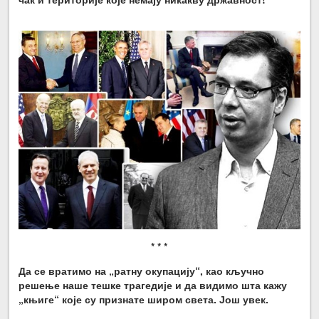
* * *
Да се вратимо на „ратну окупацију“, као кључно
решење наше тешке трагедије и да видимо шта кажу
„књиге“ које су признате широм света. Још увек.