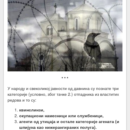
* * *
У народу и свеколикој јавности од давнина су познате три
категорије (условно, због тачке 2.) отпадника из властитих
редова и то су:
квинслинзи,
окупациони намесници или службеници,
агенти од утицаја и остале категорије агената (и
шпијуна као нижерангираних полуга).