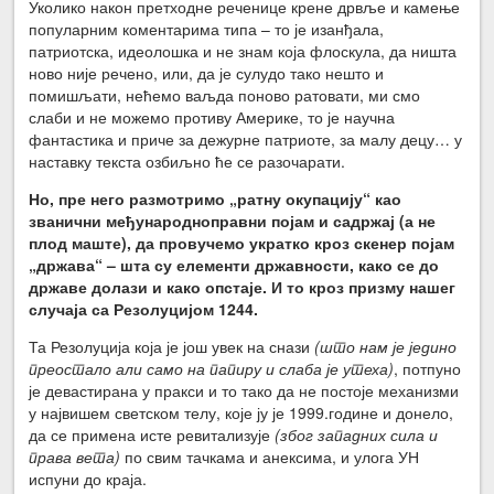
Уколико након претходне реченице крене дрвље и камење
популарним коментарима типа – то је изанђала,
патриотска, идеолошка и не знам која флоскула, да ништа
ново није речено, или, да је сулудо тако нешто и
помишљати, нећемо ваљда поново ратовати, ми смо
слаби и не можемо противу Америке, то је научна
фантастика и приче за дежурне патриоте, за малу децу… у
наставку текста озбиљно ће се разочарати.
Но, пре него размотримо „ратну окупацију“ као
званични међународноправни појам и садржај (а не
плод маште), да провучемо укратко кроз скенер појам
„држава“ – шта су елементи државности, како се до
државе долази и како опстаје. И то кроз призму нашег
случаја са Резолуцијом 1244.
Та Резолуција која је још увек на снази
(што нам је једино
преостало али само на папиру и слаба је утеха)
, потпуно
је девастирана у пракси и то тако да не постоје механизми
у највишем светском телу, које ју је 1999.године и донело,
да се примена исте ревитализује
(због западних сила и
права вета)
по свим тачкама и анексима, и улога УН
испуни до краја.