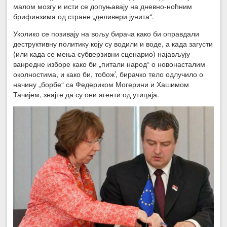
малом мозгу и исти се допуњавају на дневно-ноћним
брифинзима од стране „деливери јунита“.
Уколико се позивају на вољу бирача како би оправдали
деструктивну политику коју су водили и воде, а када загусти
(или када се мења субверзивни сценарио) најављују
ванредне изборе како би „питали народ“ о новонасталим
околностима, и како би, тобож’, бирачко тело одлучило о
начину „борбе“ са Федериком Могерини и Хашимом
Тачијем, знајте да су они агенти од утицаја.