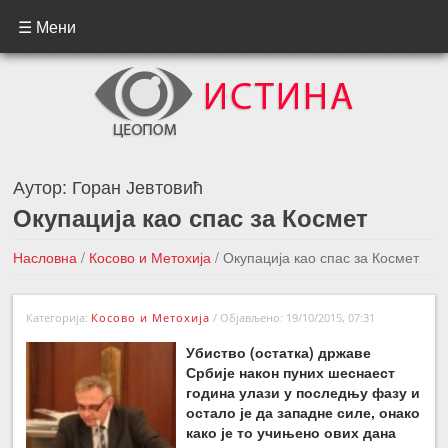
☰ Мени
Аутор:
Горан Јевтовић
Окупација као спас за Космет
Насловна
/
Косово и Метохија
/
Окупација као спас за Космет
←Претходна вест
Следећа вест →
Категорија:
Косово и Метохија
/
Објављено: 19/10/2015, 07:31
Убиство (остатка) државе
Србије након пуних шеснаест
година улази у последњу фазу и
остало је да западне силе, онако
како је то учињено ових дана