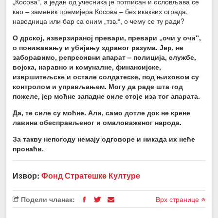
„Косова“, а један од учесника је потписан и ословљава се
као – заменик премијера Косова – без икаквих ограда,
наводница или бар са оним „тзв.“, о чему се ту ради?
О дрској, изверзираној превари, превари „очи у очи“,
о понижавању и убијању здравог разума. Јер, не
заборавимо, репресивни апарат – полиција, службе,
војска, наравно и комуналне, финансијске,
извршитељске и остале солдат
е
ске, под њиховом су
контролом и управљањем. Могу да раде шта год
пожеле, јер моћне западне силе стоје иза тог апарата.
Да, те силе су моћне. Али, само дотле док не крене
лавина обесправљеног и омаловаженог народа.
За такву непогоду немају одговоре и никада их неће
пронаћи.
Извор:
Фонд Стратешке Културе
Подели чланак:
Врх странице