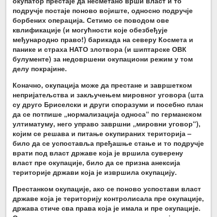
окупатор престаје да несметано врши власт и то
подручје постаје поново војиште, односно подручје
борбених операција. Сетимо се поводом ове
квлификације (и могућности које обезбеђује
међународно право!) барикада на северу Космета и
панике и страха НАТО злотвора (и шиптарске ОВК
булументе) за недовршени окупациони режим у том
делу покрајине.
Коначно, окупација може да престане и завршетком
непријатељства и закључењем мировног уговора (шта
су друго Бриселски и други споразуми и посебно план
да се потпише „нормализација односа“ по германском
ултиматуму, него управо завршни „мировни уговор“),
којим се решава и питање окупираних територија –
било да се успоставља пређашње стање и то подручје
врати под власт државе која је вршила суверену
власт пре окупације, било да се призна анексија
територије држави која је извршила окупацију.
Престанком окупације, ако се поново успостави власт
државе која је територију контролисала пре окупације,
држава стиче сва права која је имала и пре окупације.