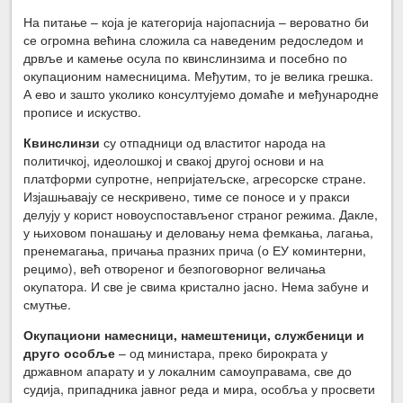
На питање – која је категорија најопаснија – вероватно би
се огромна већина сложила са наведеним редоследом и
дрвље и камење осула по квинслинзима и посебно по
окупационим намесницима. Међутим, то је велика грешка.
А ево и зашто уколико консултујемо домаће и међународне
прописе и искуство.
Квинслинзи
су отпадници од властитог народа на
политичкој, идеолошкој и свакој другој основи и на
платформи супротне, непријатељске, агресорске стране.
Изјашњавају се нескривено, тиме се поносе и у пракси
делују у корист новоуспостављеног страног режима. Дакле,
у њиховом понашању и деловању нема фемкања, лагања,
пренемагања, причања празних прича (о ЕУ коминтерни,
рецимо), већ отвореног и безпоговорног величања
окупатора. И све је свима кристално јасно. Нема забуне и
смутње.
Окупаци
о
ни намесници, намештеници, службеници и
друго особље
– од министара, преко бирократа у
државном апарату и у локалним самоуправама, све до
судија, припадника јавног реда и мира, особља у просвети