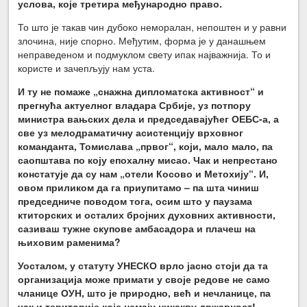
услова, које третира међународно право.
То што је такав чин дубоко неморалан, непоштен и у равни
злочина, није спорно. Међутим, форма је у данашњем
неправеденом и подмуклом свету ипак најважнија. То и
користе и зачепљују нам уста.
И ту не помаже „снажна дипломатска активност“ и
прегнућа актуелног владара Србије, уз потпору
министра вањских дела и председавајућег ОЕБС-а, а
све уз мелодраматичну асистенцију врховног
команданта, Томислава „првог“, који, мало мало, па
саопштава по коју епохалну мисао. Чак и непрестано
констатује да су нам „отели Косово и Метохију“. И,
овом приликом да га приупитамо – па шта чиниш
председниче поводом тога, осим што у паузама
ктиторских и осталих бројних духовних активности,
сазиваш тужне скупове амбасадора и плачеш на
њиховим раменима?
Уосталом, у статуту УНЕСКО врло јасно стоји да та
организација може примати у своје редове не само
чланице ОУН, што је природно, већ и нечланице, па
чак и територије које немају никакву државност!