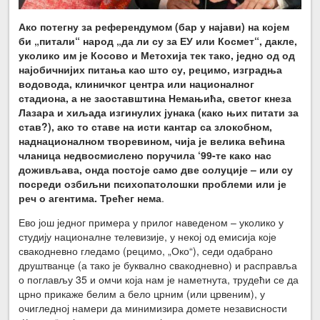
Ако потегну за референдумом (бар у најави) на којем
би „питали“ народ „да ли су за ЕУ или Космет“, дакле,
уколико им је Косово и Метохија тек тако, једно од од
најобичнијих питања као што су, рецимо, изградња
водовода, клиничког центра или националног
стадиона, а не заоставштина Немањића, светог кнеза
Лазара и хиљада изгинулих јунака (како њих питати за
став?), ако то ставе на исти кантар са злокобном,
наднационалном творевином, чија је велика већина
чланица недвосмислено поручила
‘
99-те како нас
доживљава, онда постоје само две солуције – или су
посреди озбиљни психопатолошки проблеми или је
реч о агентима. Трећег нема
.
Ево још једног примера у прилог наведеном – уколико у
студију националне телевизије, у некој од емисија које
свакодневно гледамо (рецимо, „Око“), седи одабрано
друштванце (а тако је буквално свакодневно) и расправља
о поглављу 35 и омчи која нам је наметнута, трудећи се да
црно прикаже белим а бело црним (или црвеним), у
очигледној намери да минимизира домете независности