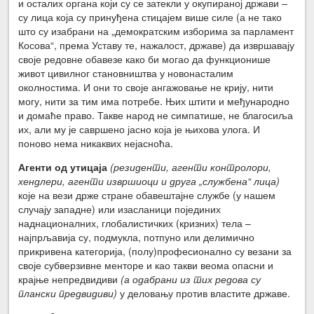
и осталих органа који су се затекли у окупираној држави –
су лица која су принуђена стицајем више силе (а не тако
што су изабрани на „демократским изборима за парламент
Косова“, према Уставу те, нажалост, државе) да извршавају
своје редовне обавезе како би могао да функционише
живот цивилног становништва у новонасталим
околностима. И они то своје ангажовање не крију, нити
могу, нити за тим има потребе. Њих штити и међународно
и домаће право. Такве народ не симпатише, не благосиља
их, али му је савршено јасно која је њихова улога. И
поново нема никаквих нејасноћа.
Агенти од утицаја
(резиденти, агенти контролори,
хендлери, агенти извршиоци и друга „службена“ лица)
које на вези држе стране обавештајне службе (у нашем
случају западне) или изасланици појединих
наднационалних, глобалистичких (кризних) тела –
најпрљавија су, подмукла, потпуно или делимично
прикривена категорија, (полу)професионално су везани за
своје субверзивне менторе и као такви веома опасни и
крајње непредвидиви
(а одабрани из тих редова су
плански предвидиви)
у деловању против властите државе.