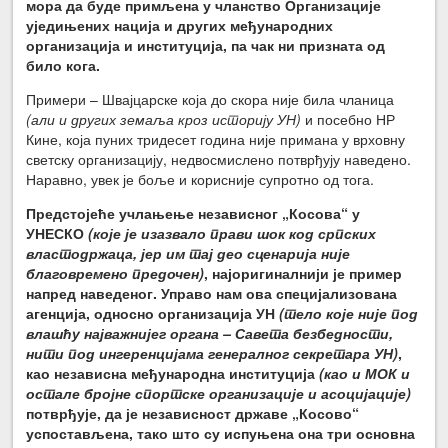
мора да буде примљена у чланство Организације
уједињених нација и других међународних
организација и институција, па чак ни призната од
било кога.
Примери – Швајцарске која до скора није била чланица
(али и других земаља кроз историју УН)
и посебно НР
Кине, која пуних тридесет година није примана у врховну
светску организацију, недвосмислено потврђују наведено.
Наравно, увек је боље и корисније супротно од тога.
Предстојеће учлањење независног „Косова“ у
УНЕСКО
(које је изазвало прави шок код српских
властодржаца, јер им тај део сценарија није
благовремено предочен)
, најоригиналнији је пример
напред наведеног. Управо нам ова специјализована
агенција, односно организација УН
(тело које није под
влашћу најважнијег органа – Савета безбедности,
нити под ингеренцијама генералног секретара УН)
,
као независна међународна институција
(као и МОК и
остале бројне спортске организације и асоцијације)
потврђује, да је независност државе „Косово“
успостављена, тако што су испуњена она три основна