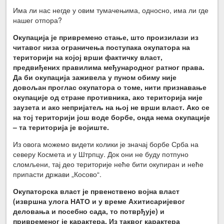
Има ли нас негде у овим тумачењима, односно, има ли где
нашег отпора?
Окупација је привремено стање, што произилази из
читавог низа ограничења поступака окупатора на
територији на којој врши фактичку власт,
предвиђених правилима међународног ратног права.
Да би окупација заживела у пуном обиму није
довољан проглас окупатора о томе, нити признавање
окупације од стране противника, ако територија није
заузета и ако непријатељ на њој не врши власт. Ако се
на тој територији још воде борбе, онда нема окупације
– та територија је војиште.
Из овога можемо видети колики је значај борбе Срба на
северу Космета и у Штрпцу. Док они не буду потпуно
сломљени, тај део територије неће бити окупиран и неће
припасти држави „Косово“.
Окупаторска власт је првенствено војна власт
(извршна улога НАТО и у време Ахитисаријевог
деловања и посебно сада, то потврђује) и
привременог је карактера. Из таквог карактера