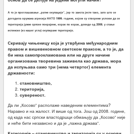
А то је проглашавање „ратне окупације“, јер то заиста јесте тако, зато што се
догодила оружана агресија НАТО 1999. године, којом су створени услови да се
територија јужне српске покрајине, корак по корак, доведе од 2008. у стање
истинске (из нашег угла) окупиране територије.
Скривају чињеницу која је утврђена међународним
правом и вишевековном светском праксом, а то је
,
да
би нека самопрокламована или на друге начине
организована творевина заживела као држава, мора
да испуњава само три (нема четвртог) елемента
државности:
становништво,
територија,
сувереност.
Да ли „Косово“ располаже наведеним елементима?
Наравно и на жалост. И више од тога. Још од 2008. године,
од када нас српски властодршци обмањују да „Косово“ није
и неће бити независно и да је „лажна држава“.
Категорије – становништво и територија су у основи