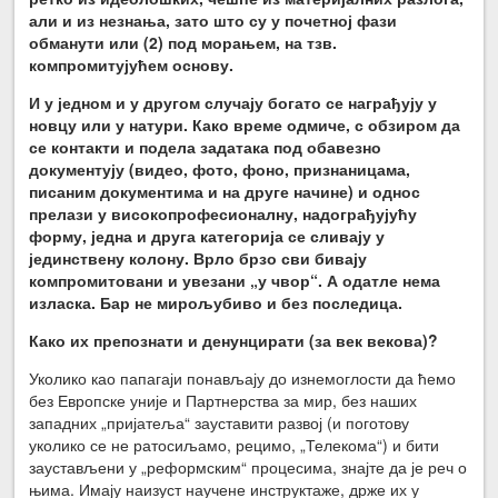
али и из незнања, зато што су у почетној фази
обманути или (2) под морањем, на тзв.
компромитујућем основу.
И у једном и у другом случају богато се награђују у
новцу или у натури. Како време одмиче, с обзиром да
се контакти и подела задатака под обавезно
документују (видео, фото, фоно, признаницама,
писаним документима и на друге начине) и однос
прелази у високопрофесионалну, надограђујућу
форму, једна и друга категорија се сливају у
јединствену колону. Врло брзо сви бивају
компромитовани и увезани „у чвор“. А одатле нема
изласка. Бар не мирољубиво и без последица.
Како их препознати и денунцирати (за век векова)?
Уколико као папагаји понављају до изнемоглости да ћемо
без Европске уније и Партнерства за мир, без наших
западних „пријатеља“ зауставити развој (и поготову
уколико се не ратосиљамо, рецимо, „Телекома“) и бити
заустављени у „реформским“ процесима, знајте да је реч о
њима. Имају наизуст научене инструктаже, држе их у