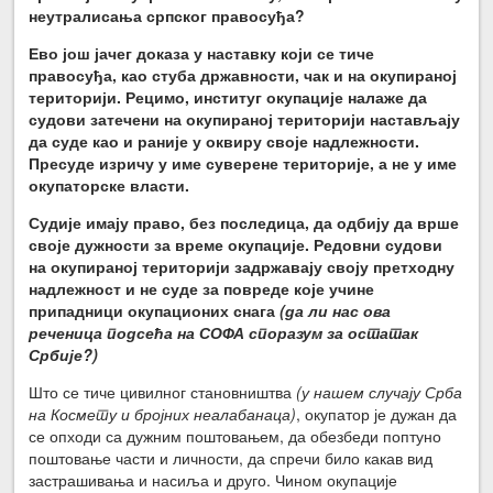
неутралисања српског правосуђа?
Ево још јачег доказа у наставку који се тиче
правосуђа, као стуба државности, чак и на окупираној
територији. Рецимо, институг окупације налаже да
судови затечени на окупираној територији настављају
да суде као и раније у оквиру своје надлежности.
Пресуде изричу у име суверене територије, а не у име
окупаторске власти.
Судије имају право, без последица, да одбију да врше
своје дужности за време окупације. Редовни судови
на окупираној територији задржавају своју претходну
надлежност и не суде за повреде које учине
припадници окупационих снага
(да ли нас ова
реченица подсећа на СОФА споразум за остатак
Србије?)
Што се тиче цивилног становништва
(у нашем случају Срба
на Космету и бројних неалабанаца)
, окупатор је дужан да
се опходи са дужним поштовањем, да обезбеди поптуно
поштовање части и личности, да спречи било какав вид
застрашивања и насиља и друго. Чином окупације