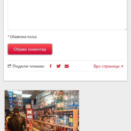
*
Обавезна поља
Подели чланак:
Врх странице