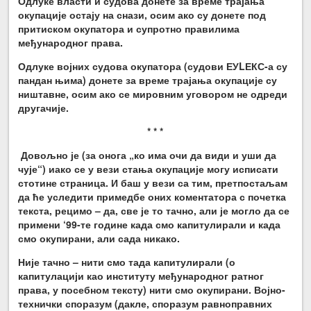
Одлуке власти и судова донете за време трајања
окупације остају на снази, осим ако су донете под
притиском окупатора и супротно правилима
међународног права.
Одлуке војних судова окупатора (судови ЕУLЕ
КС
-а
су
пандан њима) донете за време трајања окупације су
ништавне, осим ако се мировним уговором не одреди
другачије.
* * *
Довољно је (за онога „ко има очи да види и уши да
чује“) иако се у вези стања окупације могу исписати
стотине страница. И баш у вези са тим, претпостаљам
да ће уследити примедбе оних коментатора с почетка
текста, рецимо – да, све је то тачно, али је могло да се
примени
‘
99-те године када смо капитулирали и када
смо окупирани, али сада никако.
Није тачно – нити смо тада капитулирали (о
капитулацији као институту међународног ратног
права, у посебном тексту) нити смо окупирани. Војно-
технички споразум (дакле, споразум равноправних