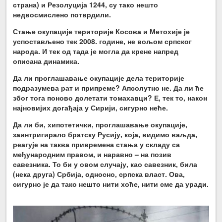
страна) и Резолуција 1244, су тако нешто
недвосмислено потврдили.
Стање окупације територије Косова и Метохије је
успостављено тек 2008.
године, не вољом српског
народа. И тек од тада је могла да крене напред
описана динамика.
Да ли проглашавање окупације дела територије
подразумева рат и припреме? Апсолутно не. Да ли ће
због тога поново долетати томахавци? Е, тек то, након
најновијих догађаја у Сирији, сигурно неће.
Да ли би, хипотетички, проглашавање окупације,
заинтригирало братску Русију, која, видимо ваљда,
реагује на таква привремена стања у складу са
међународним правом, и наравно – на позив
савезника. То би у овом случају, као савезник, била
(нека друга) Србија, односно, српска власт. Ова,
сигурно је да тако нешто нити хоће, нити сме да уради.