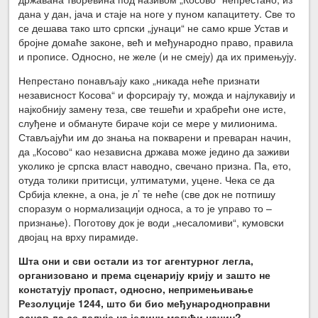
дана у дан, јача и стаје на ноге у пуном капацитету. Све то
се дешава тако што српски „јунаци“ не само крше Устав и
бројне домаће законе, већ и међународно право, правила
и прописе. Односно, не желе (и не смеју) да их примењују.
Непрестано понављају како „никада неће признати
независност Косова“ и форсирају ту, можда и најлукавију и
најкобнију замену теза, све тешећи и храбрећи оне исте,
слуђене и обмануте бираче који се мере у милионима.
Стављајући им до знања на покварени и преваран начин,
да „Косово“ као независна држава може једино да заживи
уколико је српска власт наводно, свечано призна. Па, ето,
отуда толики притисци, ултиматуми, уцене. Чека се да
Србија клекне, а она, је л’ те неће (све док не потпишу
споразум о нормализацији односа, а то је управо то –
признање). Поготову док је води „несаломиви“, кумовски
двојац на врху пирамиде.
Шта они и сви остали из тог агентурног легла,
организовано и према сценарију крију и зашто не
констатују пропаст, односно, непримењивање
Резолуције 1244, што би био међународноправни
основ да се делује на једини могући начин?