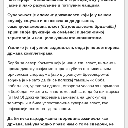
јасне и лако разумљиве и потпуним лаицима.
Сувереност је елемент државности који је у нашем
случају кључан и он означава да државна,
самопрокламована власт
(па још масовно призната)
врши своје функције на омеђеној и дефинсаној
територији и над целокупним становништвом.
Уколико је тај услов задовољен, онда је новостворена
држава комплетирана.
Борба за север Космета коју је наша тзв. власт, циљано и
према диктату својих ментора изгубила потписивањем
Бриселског споразума
(као и у ранијим преговорима)
,
вођена је не зато да би се положај тамошњих Срба
побољшао, уредили односи, створили услови за нормалан
и безбедан живот и слично томе, већ зато да би шиптарска
(и НАТО) држвна творевина заживела на целокупној
територији и била успостављена суверена власт, као
најважнији елеменат државности.
Да би нека парадржавна творевина заживела као
држава, међународно право нам о томе сведочи, не