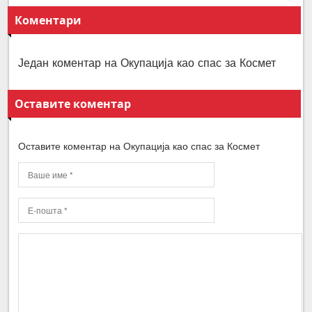
Коментари
Један коментар на Окупација као спас за Космет
Оставите коментар
Оставите коментар на Окупација као спас за Космет