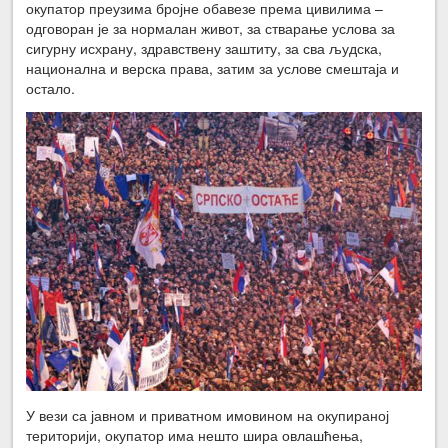
окупатор преузима бројне обавезе према цивилима –
одговоран је за нормалан живот, за стварање услова за
сигурну исхрану, здравствену заштиту, за сва људска,
национална и верска права, затим за услове смештаја и
остало.
У вези са јавном и приватном имовином на окупираној
територији, окупатор има нешто шира овлашћења,