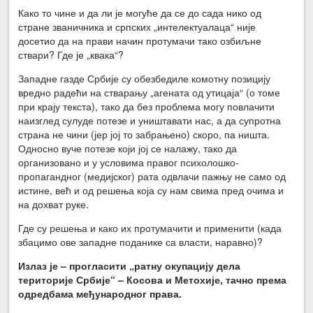
Како то чине и да ли је могуће да се до сада нико од
стране званичника и српских „интелектуалаца“ није
досетио да на прави начин протумачи тако озбиљне
ствари? Где је „квака“?
Западне газде Србије су обезбедиле комотну позицију
вредно радећи на стварању „агената од утицаја“ (о томе
при крају текста), тако да без проблема могу повлачити
наизглед сулуде потезе и уништавати нас, а да супротна
страна не чини (јер јој то забрањено) скоро, па ништа.
Односно вуче потезе који јој се налажу, тако да
организовано и у условима правог психолошко-
пропагандног (медијског) рата одвлачи пажњу не само од
истине, већ и од решења која су нам свима пред очима и
на дохват руке.
Где су решења и како их протумачити и применити (када
збацимо ове западне поданике са власти, наравно)?
Излаз је – прогласити „ратну окупацију дела
територије Србије“ – Косова и Метохије, тачно према
одредбама међународног права.