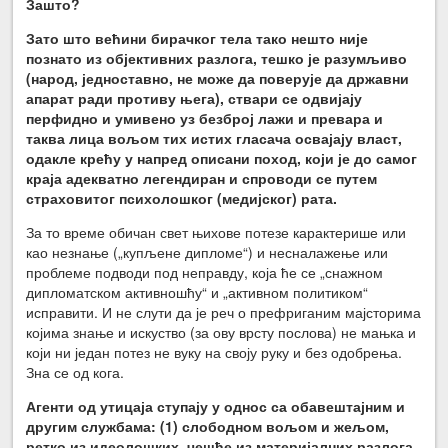
Зашто?
Зато што већини бирачког тела тако нешто није
познато из објективних разлога, тешко је разумљиво
(народ, једноставно, не може да поверује да државни
апарат ради противу њега), ствари се одвијају
перфидно и умивено уз безброј лажи и превара и
таква лица вољом тих истих гласача освајају власт
,
одакле крећу у напред описани поход, који је до самог
краја адекватно легендиран и спроводи се путем
страховитог психолошког (медијског) рата.
За то време обичан свет њихове потезе карактерише или
као незнање („купљене дипломе“) и несналажење или
проблеме подводи под неправду, која ће се „снажном
дипломатском активношћу“ и „активном политиком“
исправити. И не слути да је реч о префриганим мајсторима
којима знање и искуство (за ову врсту послова) не мањка и
који ни један потез не вуку на своју руку и без одобрења.
Зна се од кога.
Агенти од утицаја ступају у однос са обавештајним и
другим службама: (1) слободном вољом и жељом,
ретко из идеолошких, чешће из материја
л
них разлога,