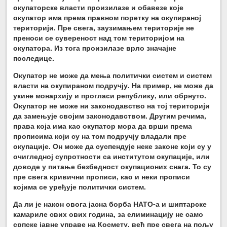
окупаторске власти произилазе и обавезе које
окупатор има према правном поретку на окупираној
територији. Пре свега, заузимањем територије не
преноси се сувереност над том територијом на
окупатора. Из тога произилазе врло значајне
последице.
Окупатор не може да мења политички систем и систем
власти на окупираном подручју. На пример, не може да
укине монархију и прогласи републику, или обрнуто.
Окупатор не може ни законодавство на тој територији
да замењује својим законодавством. Другим речима,
права која има као окупатор мора да врши према
прописима који су на том подручју владали пре
окупације. Он може да суспендује неке законе који су у
очигледној супротности са институтом окупације, или
доводе у питање безбедност окупационих снага. То су
пре свега кривични прописи, као и неки прописи
којима се уређује политички систем.
Да ли је након овога јасна борба НАТО-а и шиптарске
камариле свих ових година, за елиминацију не само
српске јавне управе на Космету, већ пре свега на пољу