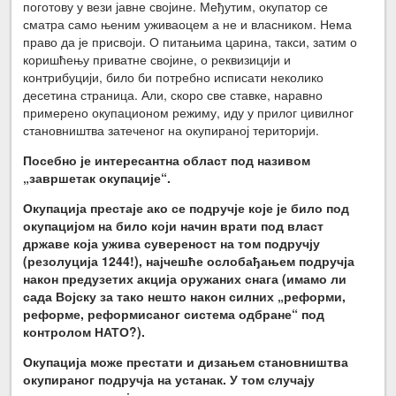
поготову у вези јавне својине. Међутим, окупатор се
сматра само њеним уживаоцем а не и власником. Нема
право да је присвоји. О питањима царина, такси, затим о
коришћењу приватне својине, о реквизицији и
контрибуцији, било би потребно исписати неколико
десетина страница. Али, скоро све ставке, наравно
примерено окупационом режиму, иду у прилог цивилног
становништва затеченог на окупираној територији.
Посебно је интересантна област под називом
„завршетак окупације“.
Окупација престаје ако се подручје које је било под
окупацијом на било који начин врати под власт
државе која ужива сувереност на том подручју
(резолуција 1244!), најчешће осл
о
бађањем подручја
након предузетих акција оружаних снага (имамо ли
сада Војску за тако нешто након силних „реформи,
реформе, реформисаног система одбране“ под
контролом НАТО?).
Окупација може престати и дизањем становништва
окупираног подручја на устанак. У том случају