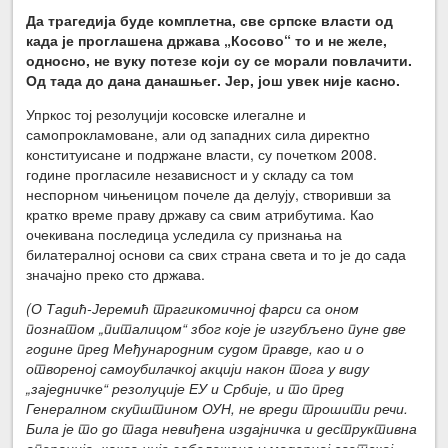
Да трагедија буде комплетна, све српске власти од
када је проглашена држава „Косово“ то и не желе,
односно, не вуку потезе који су се морали повлачити.
Од тада до дана данашњег. Јер, још увек није касно.
Упркос тој резолуцији косовске илегалне и
самопрокламоване, али од западних сила директно
конституисане и подржане власти, су почетком 2008.
године прогласиле независност и у складу са том
неспорном чињеницом почеле да делују, створивши за
кратко време праву државу са свим атрибутима. Као
очекивана последица уследила су признања на
билатералној основи са свих страна света и то је до сада
значајно преко сто држава.
(О Тадић-Јеремић трагикомичној фарси са оном
познатом „питалицом“ због које је изгубљено пуне две
године пред Међународним судом правде, као и о
отвореној самоубилачкој акцији након тога у виду
„заједничке“ резолуције ЕУ и Србије, и то пред
Генералном скупштином ОУН, не вреди трошити речи.
Била је то до тада невиђена издајничка и деструктивна
операција, каква није забележена у модерној светској