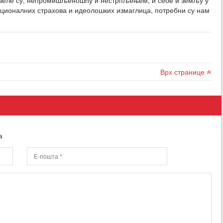
ационалних страхова и идеолошких измаглица, потребни су нам
Врх странице
а