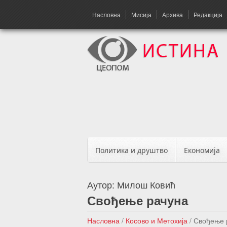
Насловна
Мисија
Архива
Редакција
Политика и друштво
Економија
Аутор:
Милош Ковић
Свођење рачуна
Насловна
/
Косово и Метохија
/
Свођење 