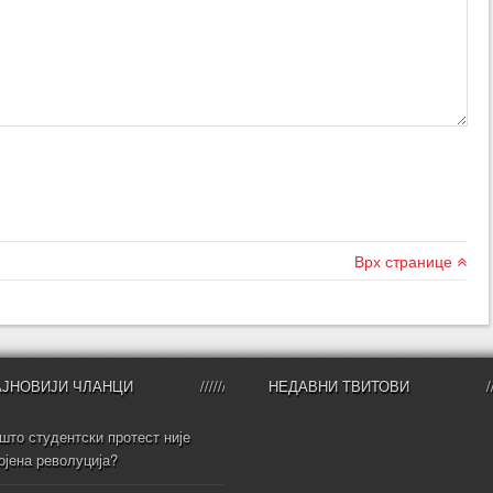
Врх странице
АЈНОВИЈИ ЧЛАНЦИ
НЕДАВНИ ТВИТОВИ
што студентски протест није
ојена револуција?