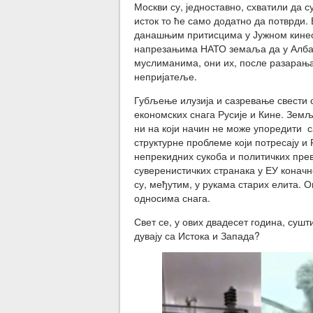
Москви су, једноставно, схватили да
исток то ће само додатно да потврди
данашњим притисцима у Јужном кинеск
напрезањима НАТО земаља да у Албан
муслиманима, они их, после разарања 
непријатеље.
Губљење илузија и сазревање свести 
економских снага Русије и Кине. Земљ
ни на који начин не може упоредити 
структурне проблеме који потресају и
непрекидних сукоба и политичких пре
суверенистичких странака у ЕУ конач
су, међутим, у рукама старих елита. 
односима снага.
Свет се, у ових двадесет година, сушт
дувају са Истока и Запада?