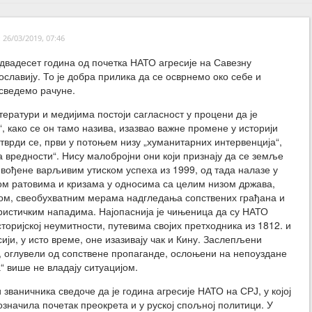
26/03/2019, 07:46
двадесет година од почетка НАТО агресије на Савезну
ославију. То је добра прилика да се осврнемо око себе и
сведемо рачуне.
тератури и медијима постоји сагласност у процени да је
“, како се он тамо назива, изазвао важне промене у историји
, тврди се, први у потоњем низу „хуманитарних интервенција“,
а вредности“. Нису малобројни они који признају да се земље
 вођене варљивим утиском успеха из 1999, од тада налазе у
ом ратовима и кризама у односима са целим низом држава,
ом, свеобухватним мерама надгледања сопствених грађана и
истичким нападима. Најопаснија је чињеница да су НАТО
историјској неумитности, путевима својих претходника из 1812. и
сији, у исто време, оне изазивају чак и Кину. Заслепљени
, оглувели од сопствене пропаганде, ослоњени на непоуздане
“ више не владају ситуацијом.
и званичника сведоче да је година агресије НАТО на СРЈ, у којој
означила почетак преокрета и у руској спољној политици. У