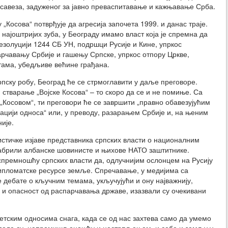
савеза, задуженог за јавно преваспитавање и кажњавање Срба.
 „Косова“ потврђује да агресија започета 1999. и данас траје.
најоштријих зуба, у Београду имамо власт која је спремна да
Резолуцији 1244 СБ УН, подршци Русије и Кине, упркос
арчавању Србије и гашењу Српске, упркос отпору Цркве,
етама, убедљиве већине грађана.
пску робу, Београд ће се стрмоглавити у даље преговоре.
 стварање „Војске Косова“ – то скоро да се и не помиње. Са
 „Косовом“, ти преговори ће се завршити „правно обавезујућим
ацији односа“ или, у преводу, разарањем Србије и, на њеним
ије.
стичке изјаве представника српских власти о националним
рабрили албанске шовинисте и њихове НАТО заштитнике.
спремношћу српских власти да, одлучнијим ослонцем на Русију
 дипломатске ресурсе земље. Спречавање, у медијима са
дебате о кључним темама, укључујући и ону најважнију,
 и опасност од распарчавања државе, изазвали су очекивани
етским односима снага, када се од нас захтева само да умемо
овеле су, непромишљеношћу и нестрпљењем, и себе и земљу у