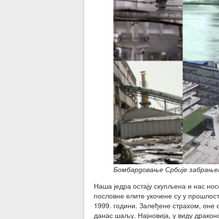
Бомбардовање Србије забрање
Наша једра остају скупљена и нас нос
пословне елите укочене су у прошлост
1999. години. Залеђене страхом, оне 
данас шаљу. Најновија, у виду дракон