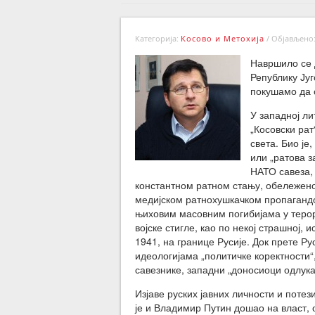
Категорија:
Косово и Метохија
/
Објављено: 
Навршило се 
Републику Југ
покушамо да 
У западној ли
„Косовски рат
света. Био је
или „ратова з
НАТО савеза,
константном ратном стању, обележен
медијском ратнохушкачком пропаганд
њиховим масовним погибијама у терор
војске стигле, као по некој страшној, 
1941, на границе Русије. Док прете Ру
идеологијама „политичке коректности“
савезнике, западни „доносиоци одлука
Изјаве руских јавних личности и потез
је и Владимир Путин дошао на власт, 