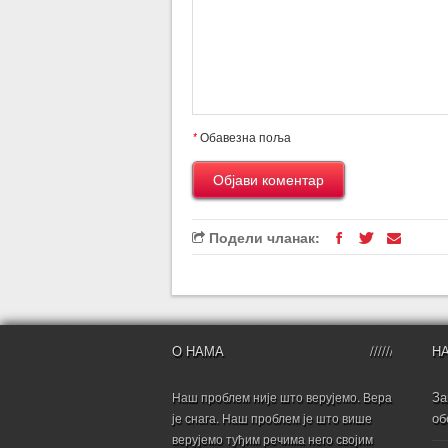
*
Обавезна поља
Подели чланак:
О НАМА
Н
За
Наш проблем није што верујемо. Вера
об
је снага. Наш проблем је што више
верујемо туђим речима него својим