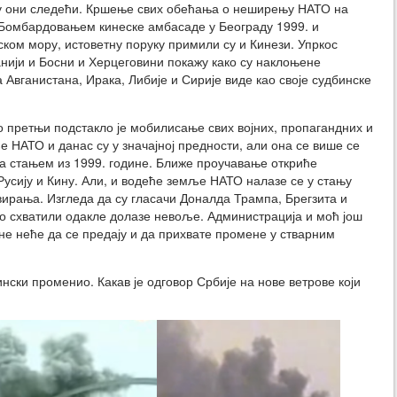
 су они следећи. Кршење свих обећања о неширењу НАТО на
. Бомбардовањем кинеске амбасаде у Београду 1999. и
ом мору, истоветну поруку примили су и Кинези. Упркос
ији и Босни и Херцеговини покажу како су наклоњене
Авганистана, Ирака, Либије и Сирије виде као своје судбинске
о претњи подстакло је мобилисање свих војних, пропагандних и
е НАТО и данас су у значајној предности, али она се више се
са стањем из 1999. године. Ближе проучавање откриће
 Русију и Кину. Али, и водеће земље НАТО налазе се у стању
вирања. Изгледа да су гласачи Доналда Трампа, Брегзита и
но схватили одакле долазе невоље. Администрација и моћ још
Оне неће да се предају и да прихвате промене у стварним
ински променио. Какав је одговор Србије на нове ветрове који