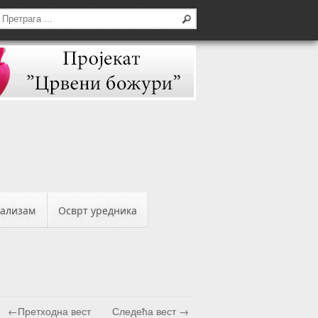
бализам
Осврт уредника
←Претходна вест
Следећа вест →