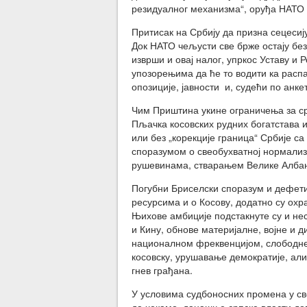
резидуалног механизма“, оруђа НАТО 
Притисак на Србију да призна сецесију
Док НАТО чељусти све брже остају без 
изврши и овај налог, упркос Уставу и 
упозорењима да ће то водити ка расп
опозиције, јавности и, судећи по анк
Чим Приштина укине ограничења за ср
Пљачка косовских рудних богатстава и
или без „корекције граница“ Србије са
споразумом о свеобухватној нормализ
рушевинама, стварањем Велике Албан
Погубни Бриселски споразум и дефети
ресурсима и о Косову, додатно су ох
Њихове амбиције подстакнуте су и не
и Кину, обнове материјалне, војне и
националном фреквенцијом, слободне 
косовску, урушавање демократије, али
гнев грађана.
У условима судбоносних промена у св
да чекамо, данашње српске власти д