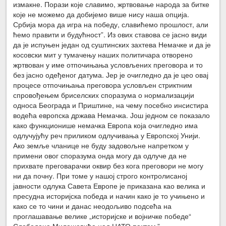
измакне. Порази које славимо, жртвовање народа за битке
које не можемо да добијемо више нису наша опција.
Србија мора да игра на победу, славићемо прошлост, али
ћемо правити и будућност”. Из ових ставова се јасно види
да је испуњен један од суштинских захтева Немачке и да је
косовски мит у тумачењу наших политичара отворено
жртвован у име отпочињања условљених преговора и то
без јасно одеђеног датума. Јер је очигледно да је цео овај
процесе отпочињања преговора условљен стриктним
спровођењем бриселских споразума о нормализацији
односа Београда и Приштине, на чему посебно инсистира
водећа европска држава Немачка. Још једном се показало
како функционише немачка Европа која очигледно има
одлучујућу реч приликом одлучивања у Европској Унији.
Ако земље чланице не буду задовољне напретком у
примени овог споразума онда могу да одлуче да не
прихвате преговарачки оквир без кога преговори не могу
ни да почну. При томе у нашој строго контролисаној
јавности одлука Савета Европе је приказана као велика и
пресудна историјска победа и начин како је то учињено и
како се то чини и данас неодољиво подсећа на
проглашавање велике „историјске и војничке победе“
Слободана Милошевића над НАТО пактом.”