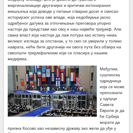
маргинализације другачијих и критички интонираних
мишљења која доводе у питање стварни досег и смисао
историјског успеха ове владе, која недобијање јасно
одређеног датума за отпочињање преговора упорно
настоји да представи као свој и наш највећи тријумф. Али
свака власт која настоји да лаж потура као истину нема
великог изгледа за опстанак, у то смо се уверили у толико
наврата, неће бити другачије ни овога пута без обзира на
свеопшти тријумфализам који се пласира у нашим
медијима.
Међутим,
суштинска
одредница
која се може
препознати
у одлуци
Савета
Европе је да
ће Србија
морати да
призна Косово као независну државу ако жели да уђе у