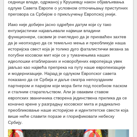
седници владе, одржаној у Крушевцу након објављивања
одлуке Савета Европе о условном отпочињању приступних
преговора са Србијом о прикључењу Европској унији.
Иако није добијен јасно одређен датум који су тако
ентузијастички најављивали највиши владини
функционери, сасвим је очигледно да је прихваћен захтев
да је неопходно да се темељно мења и преобликује наша
историјска свест која је толико дуго фаталистички везана за
погубни косовски мит који се у тумачењима наших
идеолошки етаблираних и новорођених европејаца увек
јављао као највећа препрека на путу наше европеизације
и модернизације. Најзад је одлуком Европског савета
показано да се Србија и даље сматра непоузданим
партнером и паријом који мора бити под посебном паском
и сталним старатељством. Али је оваквим ставом
европских званичника створена јединствена прилика да се
коначно крене у разградњу косовског мита и радикално
преобликовање наше историјске и идентитетске свести која
више неће славити поразе и глорификовати небеску
Србију.