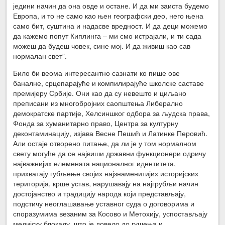
једини начин да она овде и остане. И да ми заиста будемо
Европа, и то не само као њен географски део, него њена
само бит, суштина и надасве вредност. И да деци можемо
да кажемо попут Киплинга – ми смо истрајали, и ти сада
можеш да будеш човек, сине мој. И да живиш као сав
нормалан свет”.
Било би веома интересантно сазнати ко пише ове
баналне, срцепарајуће и компилирајуће школске саставе
премијеру Србије. Они као да су невешто и циљано
преписани из многобројних саопштења Либерално
демократске партије, Хелсиншког одбора за људска права,
Фонда за хуманитарно право, Центра за културну
деконтаминацију, изјава Весне Пешић и Латинке Перовић.
Али остаје отворено питање, да ли је у том нормалном
свету могуће да се највиши државни функционери одричу
најважнијих елемената националног идентитета,
прихватају губљење својих најзнаменитијих историјских
територија, крше устав, нарушавају на најгрубљи начин
достојанство и традицију народа који представљају,
подстичу неоглашавање уставног суда о договорима и
споразумима везаним за Косово и Метохију, успостављају
медијску блокаду, што је довело до гушења и