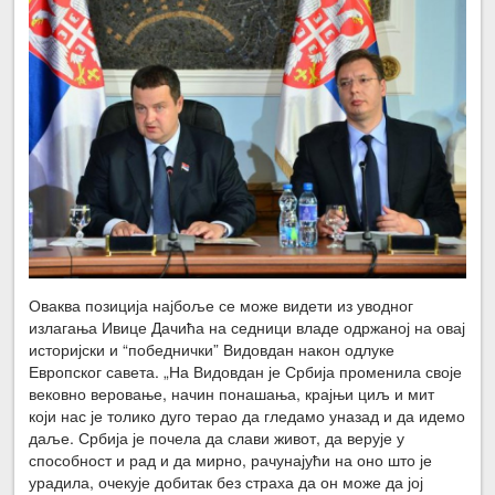
Оваква позиција најбоље се може видети из уводног
излагања Ивице Дачића на седници владе одржаној на овај
историјски и “победнички” Видовдан након одлуке
Европског савета.
„
На Видовдан је Србија променила своје
вековно веровање, начин понашања, крајњи циљ и мит
који нас је толико дуго терао да гледамо уназад и да идемо
даље. Србија је почела да слави живот, да верује у
способност и рад и да мирно, рачунајући на оно што је
урадила, очекује добитак без страха да он може да јој