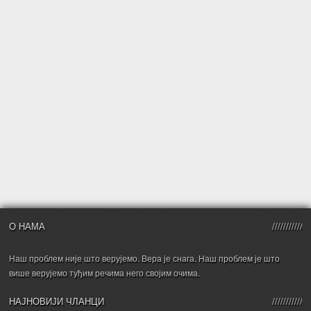
О НАМА
Наш проблем није што верујемо. Вера је снага. Наш проблем је што
више верујемо туђим речима него својим очима.
НАЈНОВИЈИ ЧЛАНЦИ