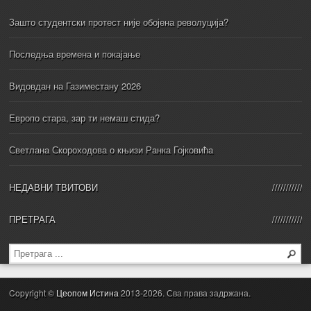
Зашто студентски протест није обојена револуција?
Последња времена и покајање
Видовдан на Газиместану 2026
Европо стара, зар ти немаш стида?
Светлана Скороходова о књизи Ранка Гојковића
НЕДАВНИ ТВИТОВИ
ПРЕТРАГА
Copyright ©
Цеопом Истина
2013-2026. Сва права задржана.