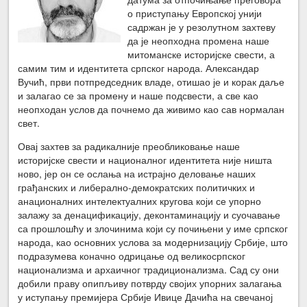
о приступању Европској унији
садржан је у резолутном захтеву
да је неопходна промена наше
митоманске историјске свести, а
самим тим и идентитета српског народа. Александар
Вучић, први потпредседник владе, отишао је и корак даље
и залагао се за промену и наше подсвести, а све као
неопходан услов да почнемо да живимо као сав нормалан
свет.
Овај захтев за радикалније преобликовање наше
историјске свести и националног идентитета није ништа
ново, јер он се ослања на истрајно деловање наших
грађанских и либерално-демократских политичких и
анационалних интелектуалних кругова који се упорно
залажу за денацификацију, деконтаминацију и суочавање
са прошлошћу и злочинима који су почињени у име српског
народа, као основних услова за модернизацију Србије, што
подразумева коначно одрицање од великосрпског
национализма и архаичног традиционализма. Сад су они
добили праву опипљиву потврду својих упорних залагања
у иступању премијера Србије Ивице Дачића на свечаној