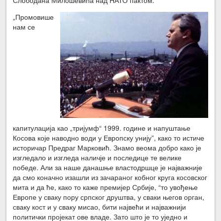
„Промовише
нам се
капитулација као „тријумф“ 1999. године и напуштање
Косова које наводно води у Европску унију”, како то истиче
историчар Предраг Марковић. Знамо веома добро како је
изгледало и изгледа наличје и последице те велике
победе. Али за наше данашње властодршце је најважније
да смо коначно изашли из зачараног кобног круга косовског
мита и да ће, како то каже премијер Србије, “то увођење
Европе у сваку пору српског друштва, у сваки његов орган,
сваку кост и у сваку мисао, бити највећи и најважнији
политички пројекат ове владе. Зато што је то уједно и