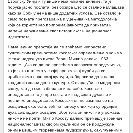
Европску Унији и ту више нема никакве дилеме, та је
порука јасно послата, без обзира што се стално наглашава
како за Србију нема више додатних услова. Све остало је
само позната преговарачка и уцењивачка методологија
која се користи као припрема јавности да прихвати и
најтеже нарушавање свог историјског и националног
идентитата.
Нама једино преостаје да се враћамо непрестано
суштинским вредностима косовског опредељења о којима
је тако надахнуто писао Зоран Мишић далеке 1963.
године. „Ако се данас присећамо косовског опредељења,
то је зато што смо у својој превеликој журби да се
приближимо европској култури, заборавили да и наша
традиција значи део те културе. Отварајући се модерном
свету, као да смо заборавили на себе. Косовско
опредељење то је пре свега и изнад свега духовно и
песничко опредељење. Косовски еп не заснива се на
освајачкој охолости, већ на поносу оних који су оружјем
духа савладали освајаче. Због тога он никог не угрожава,
никоме не прети. Мит о Косову далеко премашује границе
националног мита: својом суштином он се придружује
оним највишим творевинама људског духа, сакупљеним у