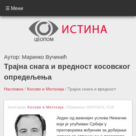
☰ Мени
Аутор:
Маринко Вучинић
Трајна снага и вредност косовског
опредељења
Насловна
/
Косово и Метохија
/
Трајна снага и вредност
косовског опредељења
Категорија:
Косово и Метохија
/
Објављено: 05/07/2013, 13:29
←Претходна вест
Следећа вест →
Један од важнијих услова Немачке
који је упућиван Србији у
преговорима вођеним за добијање
датума за отпочињање преговора