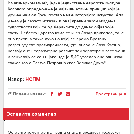
Имагинарном музеју једне јединствене европске културе.
Косовско опредељење је највиши етички принцип који је
уручен нам од Грка, постао наше историјско искуство. Али
у њему је сажето исказан и онај древни закон укидања
супротности који се од Хераклита до данас објављује
свету. Небеско царство коме се кнез Лазар приволео, то је
она врховна тачка духа на којој се према Бретону
разрешују све противречности, где, писао је Лаза Костић,
нестају оне несразмерне разлике температуре у васељени
и венчавају се сан и јава, где је ДИС угледао оне очи изван
сваког зла а Растко Петровић свог Великог Друга“.
Извор:
НСПМ
Подели чланак:
Врх странице
Оставите коментар
Оставите коментар на Трајна снага и вредност косовског