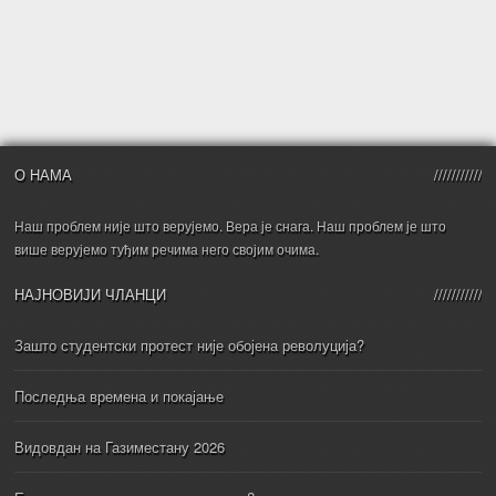
О НАМА
Наш проблем није што верујемо. Вера је снага. Наш проблем је што
више верујемо туђим речима него својим очима.
НАЈНОВИЈИ ЧЛАНЦИ
Зашто студентски протест није обојена револуција?
Последња времена и покајање
Видовдан на Газиместану 2026