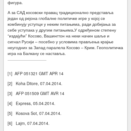
фигура.
А за САД косовски правац традиционално представља
један од рејона глобалне политичке игре у којој се
комбинују уступци у неким питањима, ради добијања за
себе уступака у другим питањима
.
У одређеном степену
“издајући” Косово, Вашингтон на неки начин шаље и
сигнал Русији – посебно у условима прављења крајње
неугодних за Запад паралела Косово – Крим. Геополитичка
игра на Балкану се наставља.
[1] AFP 051321 GMT APR 14
[2] Koha Ditore, 07.04.2014.
[3] AFP 051509 GMT AVR 14
[4] Express, 05.04.2014.
[5] Kosova Sot, 07.04.2014.
[6] Lajm, 07.04.2014.