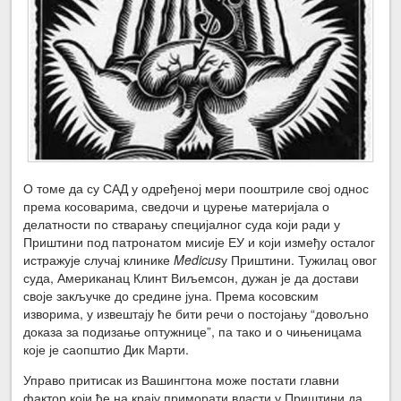
О томе да су САД у одређеној мери пооштриле свој однос
према косоварима, сведочи и цурење материјала о
делатности по стварању специјалног суда који ради у
Приштини под патронатом мисије ЕУ и који између осталог
истражује случај клинике
Medicus
у Приштини. Тужилац овог
суда, Американац Клинт Виљемсон, дужан је да достави
своје закључке до средине јуна. Према косовским
изворима, у извештају ће бити речи о постојању “довољно
доказа за подизање оптужнице”, па тако и о чињеницама
које је саопштио Дик Марти.
Управо притисак из Вашингтона може постати главни
фактор који ће на крају приморати власти у Приштини да