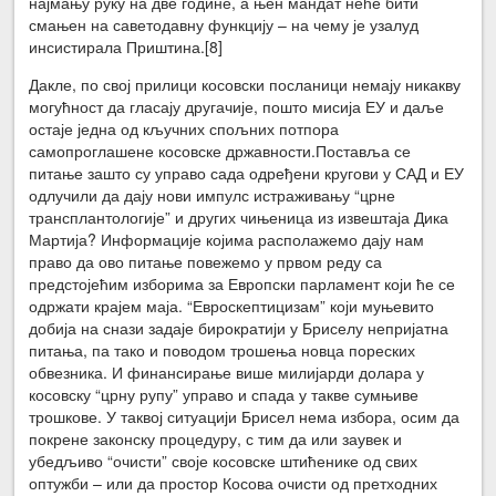
најмању руку на две године, а њен мандат неће бити
смањен на саветодавну функцију – на чему је узалуд
инсистирала Приштина.
[8]
Дакле, по свој прилици косовски посланици немају никакву
могућност да гласају другачије, пошто мисија ЕУ и даље
остаје једна од кључних спољних потпора
самопроглашене косовске државности.Поставља се
питање зашто су управо сада одређени кругови у САД и ЕУ
одлучили да дају нови импулс истраживању “црне
трансплантологије” и других чињеница из извештаја Дика
Мартија? Информације којима располажемо дају нам
право да ово питање повежемо у првом реду са
предстојећим изборима за Европски парламент који ће се
одржати крајем маја. “Евроскептицизам” који муњевито
добија на снази задаје бирократији у Бриселу непријатна
питања, па тако и поводом трошења новца пореских
обвезника. И финансирање више милијарди долара у
косовску “црну рупу” управо и спада у такве сумњиве
трошкове. У таквој ситуацији Брисел нема избора, осим да
покрене законску процедуру, с тим да или заувек и
убедљиво “очисти” своје косовске штићенике од свих
оптужби – или да простор Косова очисти од претходних