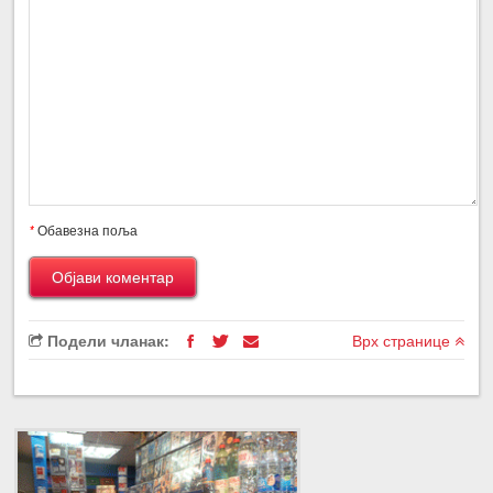
*
Обавезна поља
Подели чланак:
Врх странице