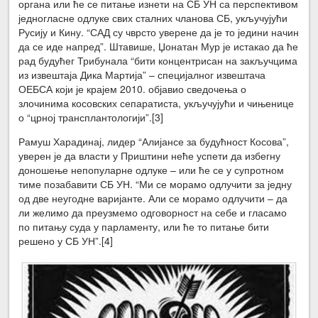
органа или ће се питање изнети на СБ УН са перспективом
једногласне одлуке свих сталних чланова СБ, укључујући
Русију и Кину. “САД су чврсто уверене да је то једини начин
да се иде напред”. Штавише, Џонатан Мур је истакао да ће
рад будућег Трибунала “бити концентрисан на закључцима
из извештаја Дика Мартија” – специјалног извештача
ОЕБСА који је крајем 2010. објавио сведочења о
злочинима косовских сепаратиста, укључујући и чињенице
о “црној трансплантологији”.
[3]
Рамуш Харадинај, лидер “Алијансе за будућност Косова”,
уверен је да власти у Приштини неће успети да избегну
доношење непопуларне одлуке – или ће се у супротном
тиме позабавити СБ УН. “Ми се морамо одлучити за једну
од две неугодне варијанте. Али се морамо одлучити – да
ли желимо да преузмемо одговорност на себе и гласамо
по питању суда у парламенту, или ће то питање бити
решено у СБ УН”.
[4]