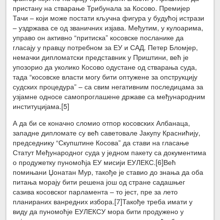
пристану на стварање Трибунала за Косово. Премијер
Тачи – који може постати кључна фигура у будућој истрази
– уздржава се од званичних изјава. Међутим, у кулоарима,
управо он активно “притиска” косовске посланике да
гласају у правцу потребном за ЕУ и САД. Петер Бломјер,
немачки дипломатски представник у Приштини, већ је
упозорио да уколико Косово одустане од стварања суда,
тада “косовске власти могу бити оптужене за опструкцију
судских процедура” – са свим негативним последицама за
узјамне односе самопроглашене државе са међународним
институцијама.
[5]
А да би се коначно сломио отпор косовских Албанаца,
западне дипломате су већ саветовале Јакупу Краснићију,
председнику “Скупштине Косова” да стави на гласање
Статут Међународног суда у једном пакету са документима
о продужетку пуномоћја ЕУ мисији ЕУЛЕКС.
[6]Већ
помињани Џонатан Мур, такође је ставио до знања да оба
питања морају бити решена још од стране садашњег
сазива косовског парламента – то јест, пре за лето
планираних ванредних избора.
[7]Такође треба имати у
виду да пуномоћје ЕУЛЕКСУ мора бити продужено у