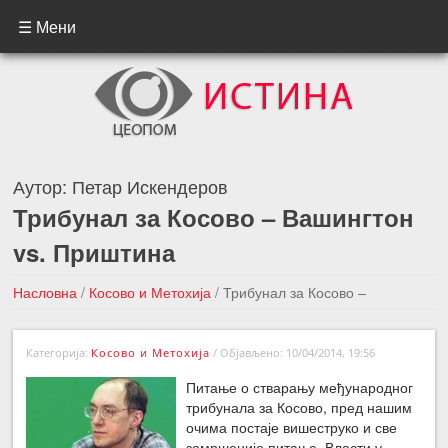
☰ Мени
Аутор:
Петар Искендеров
Трибунал за Косово – Вашингтон
vs. Приштина
Насловна
/
Косово и Метохија
/
Трибунал за Косово –
Вашингтон vs. Приштина
Категорија:
Косово и Метохија
/
Објављено: 10/04/2014, 19:56
←Претходна вест
Следећа вест →
Питање о стварању међународног
трибунала за Косово, пред нашим
очима постаје вишеструко и све
замршеније питање.
Власти у