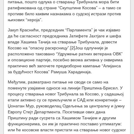
питања, пошто одлука о стварању Трибунала мора бити
ратификована од стране “Скупштине Косова” – а тамо се
противе било каквим назнакама о судској истрази против
њихових “хероја”.
Јакуп Краснићи, председник “Парламента” је чак изјавио
да ће сагласност председника Јатифете Јахтјаге и шефа
владе Хашима Тачија на стварање Трибунала, довести
Косово на “опасну раскрсницу”.
[2]Још одлучније је
расположено такозвано “Удружење ратних ветерана ОВК”
и опозиционе партије, посебно веома активна у оквирима
практично већ започете предизборне кампање “Алијанса
за будућност Косова” Рамуша Харадинаја.
Међутим, разматрано питање не своди се само на
поменуте узајамне односе на линији Приштина-Брисел. У
процесу стварања новог Трибунала за Косово, у садашњој
етапи активно су се прикључиле и САД или конкретније –
Џонатан Мур, руководилац Одељења за централну и јужну
Европу Стејт Департмента. Посетивши ових дана
Приштину ради сусрета са Хашимом Тачијем и другим
функционерима, он им је практично поставио ултиматум:
или ће косовске власти пристати на стварање новог судског