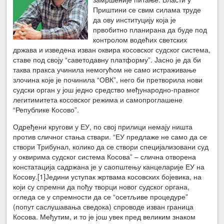
Приштини се свим силама труде
да ову институцију која је
првобитно планирана да буде под
контролом водећих светских
држава и изведена изван оквира косовског судског система,
ставе под своју “саветодавну платформу”. Јасно је да би
таква пракса учинила немогућом не само истраживање
злочина које је починила “ОВК”, него би претворила нови
судски орган у још једно средство међународно-правног
легитимитета косовског режима и самопроглашене
“Републике Косово”.
Одређени кругови у ЕУ, по свој прилици немају ништа
против сличног стања ствари. “ЕУ предлаже не само да се
створи Трибунал, колико да се створи специјализовани суд
у оквирима судског система Косова” – слична отворена
констатација садржана је у саопштењу канцеларије ЕУ на
Косову.
[1]Једини уступак жртвама косовских бојевика, на
који су спремни да пођу творци новог судског органа,
огледа се у спремности да се “осетљиве процедуре”
(попут саслушавања сведока) спроводе изван граница
Косова. Међутим, и то је још увек пред великим знаком