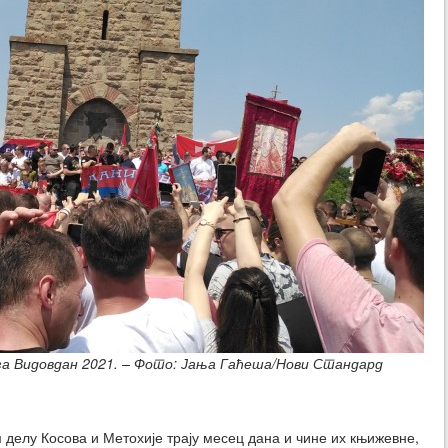
за Видовдан 2021. – Фото: Јања Гаћеша/Нови Стандард
делу Косова и Метохије трају месец дана и чине их књижевне,