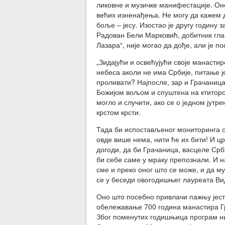
ликовне и музичке манифестације. Оне
већих изненађења. Не могу да кажем д
боље – јесу. Изостао је другу годину
Радован Бели Марковић, добитник гла
Лазара“, није могао да дође, али је п
„Зидајући и освећујући своје манастире
небеса аколи не има Србије, питање ј
проливати? Најпосле, зар и Грачаница 
Божијом вољом и спуштена на ктиторс
могло и случити, ако се о једном јутр
крстом крсти.
Тада би испостављеног мониторинга о
овде више нема, нити ће их бити! И ц
догоди, да би Грачаница, васцеле Срб
би себе саме у мраку препознали. И н
сме и преко оног што се може, и да му
се у беседи овогодишњег лауреата Ви
Оно што посебно привлачи пажњу јест
обележавање 700 година манастира Гр
Због поменутих годишњица програм н