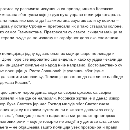
пратила су различита искушења са припадницима Косовске
иместана због гужви које је дуж пута управо полиција стварала.
, а на неколико места до Газиместана заустављали су возила –
дова у остатку Србије – претресали их и тако стварали колоне.
о самог Газиместана. Претресали су сваког, скидали мајице за
, терали људе да по изласку из ограђеног дела око споменика
о полицајаца једну од заплењених мајици шире по ливади и
рне Горе сте вероватно сви видели, и како су једва чекали да
дан инцидент окупљени народ није направио. Достојанствено су
е полицајаца. Ристо Јовановић је ухапшен због једне
о да заштити монахињу. Толико је довољно да вас лише слободе
„држава Косово“.
 цео српски народ данас овде са својом црквом, са својим
живели и ма где се налазили. Косовска жртва је и данас извор
ор Духа Светога јер нас Господ милује због Светог кнеза
х оних који су њиховим путем ишли и животе давали за своју
шњега“, беседио је након парастоса митрополит црногорско-
егових речи – које је говорио не знајући у детаље шта се све
њега – не објашњава зашто полиција увек провоцира и прави