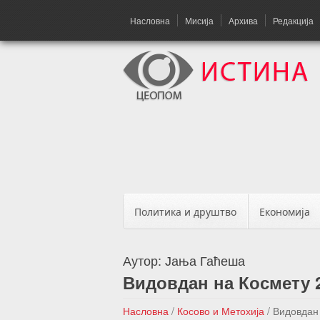
Насловна
Мисија
Архива
Редакција
Политика и друштво
Економија
Аутор:
Јања Гаћеша
Видовдан на Космету 2
Насловна
/
Косово и Метохија
/
Видовдан 