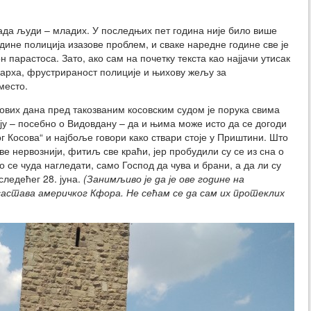
ада људи – младих. У последњих пет година није било више
одине полиција изазове проблем, и сваке наредне године све је
н парастоса. Зато, ако сам на почетку текста као најјачи утисак
јарха, фрустрираност полиције и њихову жељу за
место.
 ових дана пред такозваним косовским судом је порука свима
ју – посебно о Видовдану – да и њима може исто да се догоди
ког Косова“ и најбоље говори како ствари стоје у Приштини. Што
е нервознији, фитиљ све краћи, јер пробудили су се из сна о
 се чуда нагледати, само Господ да чува и брани, а да ли су
ледећег 28. јуна.
(Занимљиво је да је ове године на
састава америчког Кфора. Не сећам се да сам их протеклих