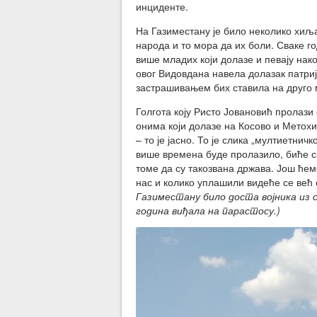
инциденте.
На Газиместану је било неколико хиљ
народа и то мора да их боли. Сваке г
више младих који долазе и певају нако
овог Видовдана навела долазак патри
застрашивањем бих ставила на друго 
Голгота коју Ристо Јовановић пролази
онима који долазе на Косово и Метохи
– то је јасно. То је слика „мултиетнич
више времена буде пролазило, биће св
томе да су такозвана држава. Још ћемо
нас и колико уплашили видеће се већ с
Газиместану било доста војника из 
година виђала на парастосу.)