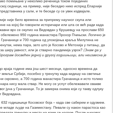
амо помињане у неколико реченица током појединих
кој седници, на пример, није беседио нико испред Епархије
редставника у сали, и те беседе су се увек издвајале.
ије није било времена за припрему научног скупа или
ине на којој би говорили историчари или шта се већ ради када
ржавни врх се окупио на Видовдан у Крушевцу на прослави 650
е обележено 950 година манастира Прохор Пчињски. Логично је
а Грачанице и 700 година од упокојења краља Милутина не
енутак, нема пара, зато што је Косово и Метохија у питању, да
 за ширу јавност, или је стварно пандемија узрок?
(Знам да у
ограм посвећен једној и другој годишњици, али неизвесна је
о краја године има још шест месеци, односно времена да
 у земљи Србији, посебно у тренутку када кидишу на светиње
о ни скромно, а 700 година манастира Грачаница и исто толико
инара нису мала ствар. Не могу се успут обележавати овакве
ог јуна у Грачаници. То је замерка онима који су такву одлуку
ог Видовдана.
 632 годишњице Косовског боја – када све саберем и одузмем.
не младе људе на Газиместану. Певали су након парастоса као
 предати тренутку и месту на коме се налазе. После њиховог