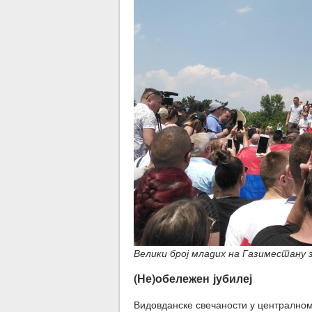
Велики број младих на Газиместану 
(Не)обележен јубилеј
Видовданске свечаности у централном 