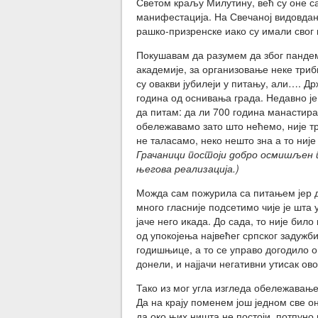
Светом краљу Милутину, већ су оне с
манифестација. На Свечаној видовданс
рашко-призренске иако су имали свог п
Покушавам да разумем да због пандем
академије, за организовање неке триб
су овакви јубилеји у питању, али…. Д
година од оснивања града. Недавно ј
да питам: да ли 700 година манастир
обележавамо зато што нећемо, није тр
не таласамо, неко нешто зна а то није
Грачаници постоји добро осмишљен пр
његова реализација.)
Можда сам пожурила са питањем јер д
много гласније подсетимо чије је шта
јаче него икада. До сада, то није бил
од упокојења највећег српског задужб
годишњице, а то се управо догодило ов
донели, и најјачи негативни утисак ов
Тако из мог угла изгледа обележавање
Да на крају поменем још једном све о
да око њих ништа не постоји, потпуно