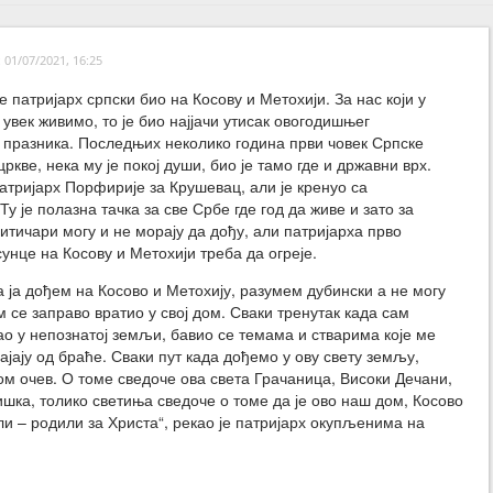
01/07/2021, 16:25
е патријарх српски био на Косову и Метохији. За нас који у
 увек живимо, то је био најјачи утисак овогодишњег
празника. Последњих неколико година први човек Српске
ркве, нека му је покој души, био је тамо где и државни врх.
атријарх Порфирије за Крушевац, али је кренуо са
Ту је полазна тачка за све Србе где год да живе и зато за
тичари могу и не морају да дођу, али патријарха прво
унце на Косову и Метохији треба да огреје.
а ја дођем на Косово и Метохију, разумем дубински а не могу
 се заправо вратио у свој дом. Сваки тренутак када сам
ао у непознатој земљи, бавио се темама и стварима које ме
ајају од браће. Сваки пут када дођемо у ову свету земљу,
ом очев. О томе сведоче ова света Грачаница, Високи Дечани,
шка, толико светиња сведоче о томе да је ово наш дом, Косово
ли – родили за Христа“, рекао је патријарх окупљенима на