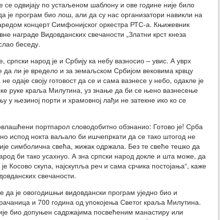
 се одвијају по устаљеном шаблону и ове године није било
а је програм био лош, али да су нас организатори навикли на
 заредом концерт Симфонијског оркестра РТС-а. Књижевник
вне награде Видовданских свечаности „Златни крст кнеза
ослао беседу.
, српски народ је и Србију ка небу вазносио – увис. А уврх
е да ли је вредело и за земаљском Србијом вековима крвцу
не одаје своју готовост да се и сама вазнесе у небо, одакле је
ке руке краља Милутина, уз знање да би се њено вазнесење
ењу у њезиној порти и храмовној лађи не затекне ико ко се
влашћени портпарол словодобитно обзнанио: Готово је! Срба
рно испод нокта ваљало би ишчепркати да се тако штогод не
ије симболична свећа, жижак одржала. Без те свеће тешко да
арод би тако усахнуо. А зна српски народ докле и шта може, да
 је Косово скупа, најскупља реч и сама срчика постојања“, каже
довданских свечаности.
е да је овогодишњи видовдански програм уједно био и
ачаница и 700 година од упокојења Светог краља Милутина.
ије био допуњен садржајима посвећеним манастиру или