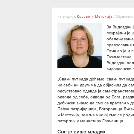
Категорија:
Косово и Метохија
/
Објављено: 
За Видовдан ј
покрајини још
обележавања 
православне ц
Отишао је и п
Газиместана. 
Видовдан поли
видовданско с
„Сваки пут када дођемо, сваки пут кад
ни себи ни другима да објасним да сам
одсуствовао одавде ја сам странствов
одводе од себе, одводе од Бога, раздв
дубински знамо да смо се вратили у д
Пећка патријаршија, Богородица Љеви
и Метохија, земља у којој смо се роди
литургији у манастиру Грачаница.
Све је више младих