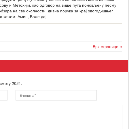
сову и Метохији, као одговор на више пута поновљену песму
з обзира на све околности, дивна порука за крај овогодишњег
а кажем: Амин, Боже дај.
Врх странице
смету 2021.