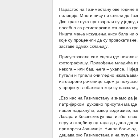
Парастос на Газиместану ове године 
полиције. Многи нису ни стигли до Газ
Две траке пута претварали су у једну
посебно са регистарским ознакама гра
Ништа мања искушења нису била ни ок
које су проценили да су провокативне
заставе одмах склањају.
Присуствовала сам сцени где неколик
фотографишу. Привођење младића из Ц
некога – или баш њега – ухапсе. Није
ћутали и трпели очигледно иживљавањ
изговорене реченице којом је покуша
у пројекту глобалиста који су назвали 
„Ево нас на Газиместану и знамо да је
патријархом, духовно присутан ма где 
нашег надахнућа, извор воде живе, изв
Лазара и Косовских јунака, и због сви
веру и отаџбину од тада до дана дана
приморски Јоаникије. Ништа боље од њ
дешава око Газиместана и на путу до 