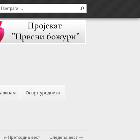
бализам
Осврт уредника
←Претходна вест
Следећа вест →