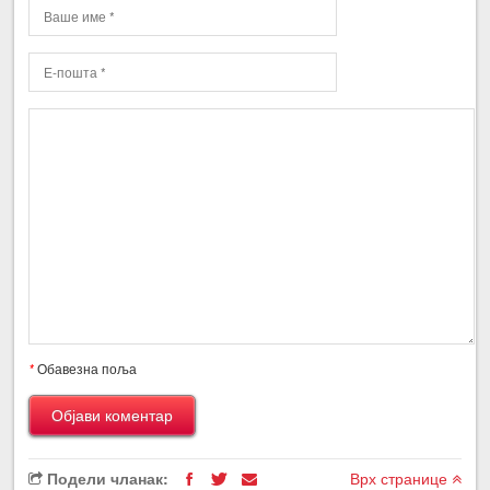
*
Обавезна поља
Подели чланак:
Врх странице