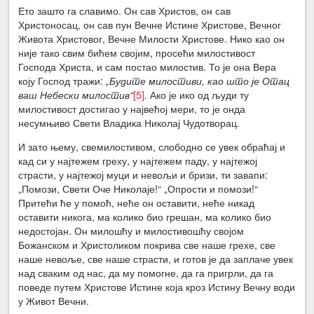
Ето зашто га славимо. Он сав Христов, он сав
Христоносац, он сав пун Вечне Истине Христове, Вечног
Живота Христовог, Вечне Милости Христове. Нико као он
није тако свим бићем својим, просећи милостивост
Господа Христа, и сам постао милостив. То је она Вера
коју Господ тражи:
„Будите милостиви, као што је Отац
ваш Небески милостив“
[5]
.
Ако је ико од људи ту
милостивост достигао у највећој мери, то је онда
несумњиво Свети Владика Николај Чудотворац.
И зато њему, свемилостивом, слободно се увек обраћај и
кад си у најтежем греху, у најтежем паду, у најтежој
страсти, у најтежој муци и невољи и бризи, ти завапи:
„Помози, Свети Оче Николаје!“ „Опрости и помози!“
Притећи ће у помоћ, неће он оставити, неће никад
оставити никога, ма колико био грешан, ма колико био
недостојан. Он милошћу и милостивошћу својом
Божанском и Христоликом покрива све наше грехе, све
наше невоље, све наше страсти, и готов је да заплаче увек
над сваким од нас, да му помогне, да га пригрли, да га
поведе путем Христове Истине која кроз Истину Вечну води
у Живот Вечни.