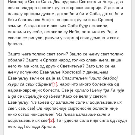
Николај и Свети Сава. Два чудесна Светитеља Божја, два
вечна владара српских душа и српске историје. И док они
владају српском душом, дотле ће и бити Срба, дотле ће и
бити благослова Божјег на српској души и на Српској
земљи. А када њих и ако њих Срби буду оставили,
оставили су себе, оставили су Небо, оставили су Рај, и
свесно се ринули, ринули у загрљај свих демона и свих
ђавола.
Зашто њега толико свет воли? Зашто се њему свет толико
обраћа? Зашто и Српски народ толико слави њега, више
него ли ма кога од других Светитеља? Зато што се на
њему испунило Еванђеље Христово! У данашњем
Еванђељу вели се да је за Спаситељем
“ишло безброј
људи са свих страна“
[1]
,
нарочито много болесника од
најразноврснијих болести. Све је хрлило Њему
“да Га чује
и да се исцељује од Њега“.
Како се вели у светом
Еванђељу:
“из Њега су излазиле силе и исцељиваше их
све“,
све, све! Од најопасније смртоносне болести није
нико остао неисцељен!
“Из Њега излазише силе и
исцељиваше их све“
[2]
.
Та чудесна сила није сила од људи
него од Господа Христа.