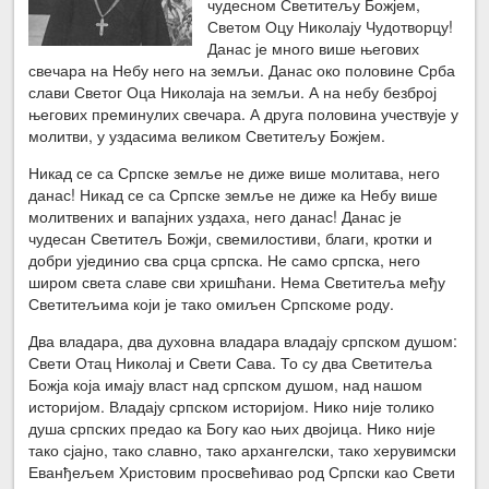
чудесном Светитељу Божјем,
Светом Оцу Николају Чудотворцу!
Данас је много више његових
свечара на Небу него на земљи. Данас око половине Срба
слави Светог Оца Николаја на земљи. А на небу безброј
његових преминулих свечара. А друга половина учествује у
молитви, у уздасима великом Светитељу Божјем.
Никад се са Српске земље не диже више молитава, него
данас! Никад се са Српске земље не диже ка Небу више
молитвених и вапајних уздаха, него данас! Данас је
чудесан Светитељ Божји, свемилостиви, благи, кротки и
добри ујединио сва срца српска. Не само српска, него
широм света славе сви хришћани. Нема Светитеља међу
Светитељима који је тако омиљен Српскоме роду.
Два владара, два духовна владара владају српском душом:
Свети Отац Николај и Свети Сава. То су два Светитеља
Божја која имају власт над српском душом, над нашом
историјом. Владају српском историјом. Нико није толико
душа српских предао ка Богу као њих двојица. Нико није
тако сјајно, тако славно, тако архангелски, тако херувимски
Еванђељем Христовим просвећивао род Српски као Свети