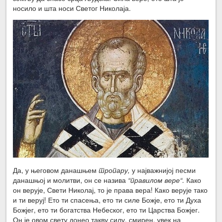
носило и шта носи Светог Николаја.
Да, у његовом данашњем
тропару,
у најважнијој песми
данашњој и молитви, он се назива
“правилом вере“.
Како
он верује, Свети Николај, то је права вера! Како верује тако
и ти веруј! Ето ти спасења, ето ти силе Божје, ето ти Духа
Божјег, ето ти богатства Небеског, ето ти Царства Божјег.
Он је овом свету донео такву силу, смирен, увек на