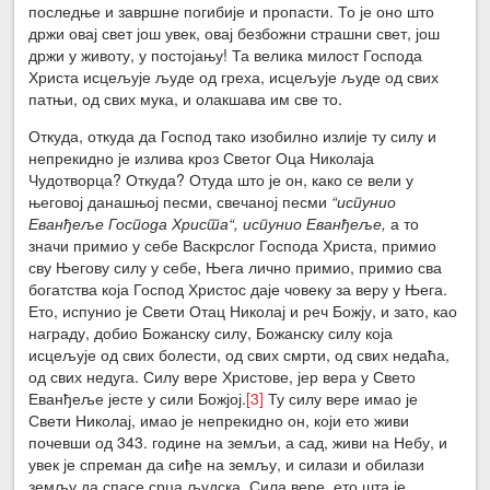
последње и завршне погибије и пропасти. То је оно што
држи овај свет још увек, овај безбожни страшни свет, још
држи у животу, у постојању! Та велика милост Господа
Христа исцељује људе од греха, исцељује људе од свих
патњи, од свих мука, и олакшава им све то.
Откуда, откуда да Господ тако изобилно излије ту силу и
непрекидно је излива кроз Светог Оца Николаја
Чудотворца? Откуда? Отуда што је он, како се вели у
његовој данашњој песми, свечаној песми
“испунио
Еванђеље Господа Христа“, испунио Еванђеље,
а то
значи примио у себе Васкрслог Господа Христа, примио
сву Његову силу у себе, Њега лично примио, примио сва
богатства која Господ Христос даје човеку за веру у Њега.
Ето, испунио је Свети Отац Николај и реч Божју, и зато, као
награду, добио Божанску силу, Божанску силу која
исцељује од свих болести, од свих смрти, од свих недаћа,
од свих недуга. Силу вере Христове, јер вера у Свето
Еванђеље јесте у сили Божјој.
[3]
Ту силу вере имао је
Свети Николај, имао је непрекидно он, који ето живи
почевши од 343. године на земљи, а сад, живи на Небу, и
увек је спреман да сиђе на земљу, и силази и обилази
земљу да спасе срца људска. Сила вере, ето шта је