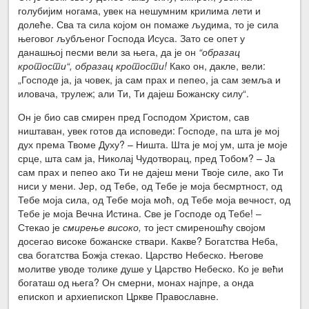
голубијим ногама, увек на нешумним крилима лети и
долеће. Сва та сила којом он помаже људима, то је сила
његовог љубљеног Господа Исуса. Зато се опет у
данашњој песми вели за њега, да је он
“образац
кротости“, образац кротости!
Како он, дакле, вели:
„Господе ја, ја човек, ја сам прах и пепео, ја сам земља и
иловача, трулеж; али Ти, Ти дајеш Божанску силу“.
Он је био сав смирен пред Господом Христом, сав
ништаван, увек готов да исповеди: Господе, па шта је мој
дух према Твоме Духу? – Ништа. Шта је мој ум, шта је моје
срце, шта сам ја, Николај Чудотворац, пред Тобом? – Ја
сам прах и пепео ако Ти не дајеш мени Твоје силе, ако Ти
ниси у мени. Јер, од Тебе, од Тебе је моја бесмртност, од
Тебе моја сила, од Тебе моја моћ, од Тебе моја вечност, од
Тебе је моја Вечна Истина. Све је Господе од Тебе! –
Стекао је
смирење високо,
то јест смиреношћу својом
досегао високе божанске ствари. Какве? Богатства Неба,
сва богатства Божја стекао. Царство Небеско. Његове
молитве уводе толике душе у Царство Небеско. Ко је већи
богаташ од њега? Он смерни, монах најпре, а онда
епископ и архиепископ Цркве Православне.