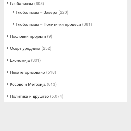
Глобализам
(608)
Глобализам – Завера
(220)
Глобализам – Политички процеси
(381)
Пословни пројекти
(9)
Осврт уредника
(252)
Економија
(301)
Некатегоризовано
(518)
Косово и Метохија
(613)
Политика и друштво
(5.074)