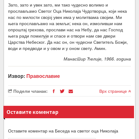
Зато, зато и увек зато, ми тако чудесно волимо и
прослављамо Светог Оца Николаја Чудотворца, који нека
нас по милости својој увек има у молитвама својим. Ми
њега прослављамо на земљи; нека он, измоливши нам
опроштај грехова, прослави нас на Небу, да нас Господ
њега ради помилује и спасе и отвори нам све двери
Царства Небеског. Да нас он, он чудесни Светитељ Божји,
води и предводи и у овом и у оном свету. Амин.
Манастир Ћелије, 1966. година
Извор:
Православие
Подели чланак:
Врх странице
Оставите коментар
Оставите коментар на Беседа на светог оца Николаја