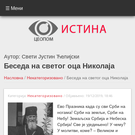
☰ Мени
Аутор:
Свети Јустин Ћелијски
Беседа на светог оца Николаја
Насловна
/
Некатегоризовано
/
Беседа на светог оца Николаја
←Претходна вест
Следећа вест →
Категорија:
Некатегоризовано
/
Објављено: 19/12/2019, 18:46
Ево Празника када су сви Срби на
ногама! Срби на земљи, Срби на
Небу! Земаљска Србија и Небеска
Србија! Све је уједињено! У чему?
У молитви, коме? – Великом и