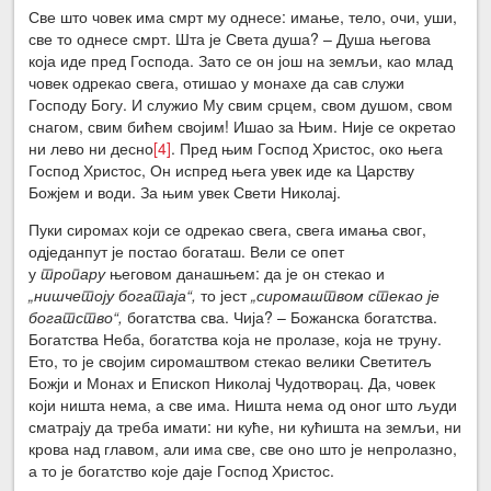
Све што човек има смрт му однесе: имање, тело, очи, уши,
све то однесе смрт. Шта је Света душа? – Душа његова
која иде пред Господа. Зато се он још на земљи, као млад
човек одрекао свега, отишао у монахе да сав служи
Господу Богу. И служио Му свим срцем, свом душом, свом
снагом, свим бићем својим! Ишао за Њим. Није се окретао
ни лево ни десно
[4]
. Пред њим Господ Христос, око њега
Господ Христос, Он испред њега увек иде ка Царству
Божјем и води. За њим увек Свети Николај.
Пуки сиромах који се одрекао свега, свега имања свог,
одједанпут је постао богаташ. Вели се опет
у
тропару
његовом данашњем: да је он стекао и
„нишчетоју богатаја“,
то јест
„сиромаштвом стекао је
богатство“,
богатства сва. Чија? – Божанска богатства.
Богатства Неба, богатства која не пролазе, која не труну.
Ето, то је својим сиромаштвом стекао велики Светитељ
Божји и Монах и Епископ Николај Чудотворац. Да, човек
који ништа нема, а све има. Ништа нема од оног што људи
сматрају да треба имати: ни куће, ни кућишта на земљи, ни
крова над главом, али има све, све оно што је непролазно,
а то је богатство које даје Господ Христос.