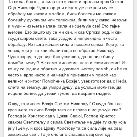
Та сила, брате, та сила ето излази и пролази кроз Светог
Оца Николаја Чудотворца и исцељује све који му се
обраћају ма каквом молбом, били болесни ма каквом
болешћу духовном или телесном, били ма у каквој невољи
и муци – из њега излази сила и исцељује све! Ето тајне
његове! Ето зашто му се ми сви, и сав Српски род, и сви
људи широм света, тако усрдно и непрекидно и често
обраћају. Из њега излази сила и помаже свима. Који је то
човек, који је то хришћанин који се обратио Николају
Чудотворцу, а да није био услишен, да он није био у
помоћи њему?! Не само милостив, него и свемилостив! И
ко му се једном обратио и доживео његову помоћ, он ће га
често и врло често и најчешће призивати у помоћ као
великог и хитрог Помоћника Божјег, увек готовог да с Неба
слети на земљу, да умири душу, да услиши молитве, да
исцели болне, да утеши тужне, да нахрани гладне.
Откуд та милост Божја Светом Николају? Откуда баш да
кроз њега та сила Божја тако се излива и исцељује све?
Господ је Христос сав у Цркви Својој, Господ Христос
сваком Светитељу и свима Светитељима даје ту силу која
је у Њему, и кроз Цркву Христову та се сила лије на овај
земаљски свет. То је оно што спасава овај свет од