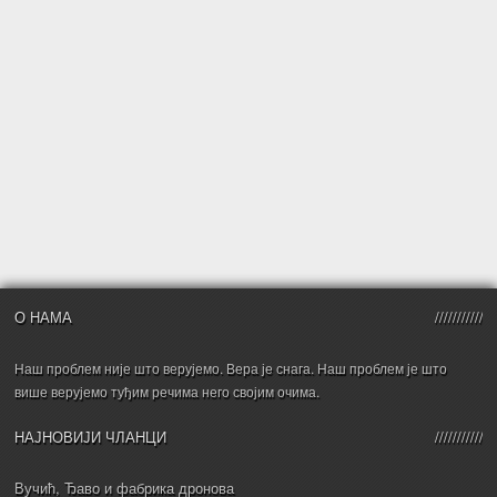
О НАМА
Наш проблем није што верујемо. Вера је снага. Наш проблем је што
више верујемо туђим речима него својим очима.
НАЈНОВИЈИ ЧЛАНЦИ
Вучић, Ђаво и фабрика дронова