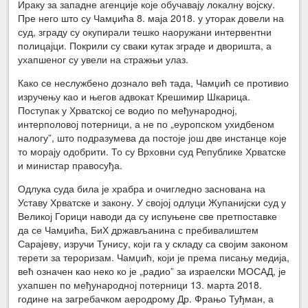
Ираку за западне агенције које обучавају локалну војску.
Пре него што су Чамџића 8. маја 2018. у уторак довели на
суд, зграду су окупирали тешко наоружани интервентни
полицајци. Покрили су сваки кутак зграде и дворишта, а
ухапшеног су увели на стражњи улаз.
Како се неслужбено дознало већ тада, Чамџић се противио
изручењу као и његов адвокат Крешимир Шкарица.
Поступак у Хрватској се водио по међународној,
интерполовој потерници, а не по „еуропском ухидбеном
налогу”, што подразумева да постоје још две инстанце које
то морају одобрити. То су Врховни суд Републике Хрватске
и министар правосуђа.
Одлука суда била је храбра и очигледно заснована на
Уставу Хрватске и закону. У својој одлуци Жупанијски суд у
Великој Горици наводи да су испуњене све претпоставке
да се Чамџића, БиХ држављанина с пребивалиштем
Сарајеву, изручи Тунису, који га у складу са својим законом
терети за тероризам. Чамџић, који је према писању медија,
већ означен као неко ко је „радио” за израелски МОСАД, је
ухапшен по међународној потерници 13. марта 2018.
године на загребачком аеродрому Др. Фрањо Туђман, а