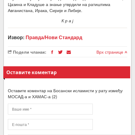
Цазина и Кладуше а знање утврдили на ратиштима
Авганистана, Ирака, Сирије и Либије.
К р а ј
Извор:
Правда/Нови Стандард
Подели чланак:
Врх странице
Оставите коментар
Оставите коментар на Босански исламисти у рату између
МОСАД-а и ХАМАС-а (2)