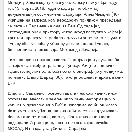
Медији у Хрватској, ту крваву балканску причу објављују
тек 13. марта 2018. године када је, по обимној
документацији осумњичени Сарајлија, Алем Чамџић (46)
ухапшен на загребачком аеродрому приликом преседања
са лета из Сарајева на онај за Беч. Од тада је у
екстрадикционом притвору чекао исход поступка у којем је
хрватско правосуђе требало одлучити хоће ли га изручити
Тунису због учешћа у убиству држављанина Туниса,
бившег пилота, инжењера Мохамеда Зоуарија.
Тиме се прича није завршила. Постојала је и друга особа,
за којом су такођер трагали у Тунису. Реч је о прилично
тајанственој личности, без познате биографије у медијима,
по имену Елвир Шарац (38), такође Бошњак и држављанин
БиХ.
Власти у Сарајеву, посебно тада, ни на који начин, нису
откривале јавности у земљи било какву информацију о
хапшењу држављанина БиХ и наводима да би он могао
бити умешан у убиство наводног Хамасовог стручњака за
беспилотне летелице, кога су због таквих активности
надзирали Израелци, односно њихова тајна служба
МОСАД. И на крају га убили из Сарајева.