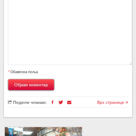
*
Обавезна поља
Подели чланак:
Врх странице