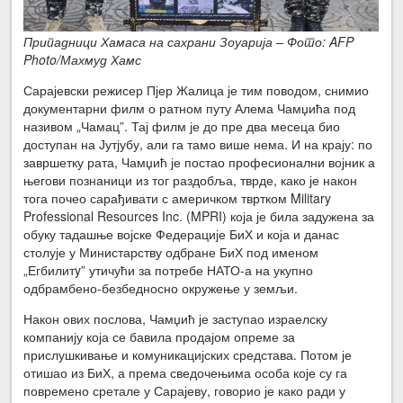
Припадници Хамаса на сахрани Зоуарија – Фото: AFP
Photo/Махмуд Хамс
Сарајевски режисер Пјер Жалица је тим поводом, снимио
документарни филм о ратном путу Алема Чамџића под
називом „Чамац”. Тај филм је до пре два месеца био
доступан на Јутјубу, али га тамо више нема. И на крају: по
завршетку рата, Чамџић је постао професионални војник а
његови познаници из тог раздобља, тврде, како је након
тога почео сарађивати с америчком твртком Military
Professional Resources Inc. (MPRI) која је била задужена за
обуку тадашње војске Федерације БиХ и која и данас
столује у Министарству одбране БиХ под именом
„Егбилитy” утичући за потребе НАТО-а на укупно
одбрамбено-безбедносно окружење у земљи.
Након ових послова, Чамџић је заступао израелску
компанију која се бавила продајом опреме за
прислушкивање и комуникацијских средстава. Потом је
отишао из БиХ, а према сведочењима особа које су га
повремено сретале у Сарајеву, говорио је како ради у