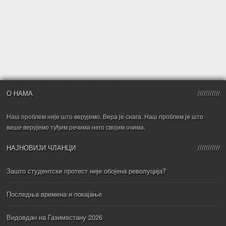
О НАМА
Наш проблем није што верујемо. Вера је снага. Наш проблем је што
више верујемо туђим речима него својим очима.
НАЈНОВИЈИ ЧЛАНЦИ
Зашто студентски протест није обојена револуција?
Последња времена и покајање
Видовдан на Газиместану 2026