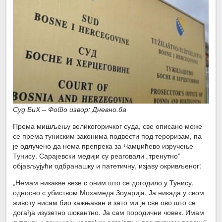
Суд БиХ – Фото извор: Дневно.ба
Према мишљењу великогоричког суда, све описано може
се према туниским законима подвести под тероризам, па
је одлучено да нема препрека за Чамџићево изручење
Тунису. Сарајевски медији су реаговали „тренутно”
објављујући одбранашку и патетичну, изјаву окривљеног:
„Немам никакве везе с оним што се догодило у Тунису,
односно с убиством Мохамеда Зоуарија. Ја никада у свом
животу нисам био кажњаван и зато ми је све ово што се
догађа изузетно шокантно. Ја сам породични човек. Имам
супругу и децу коју настојим одгајати у позитивном правцу”,