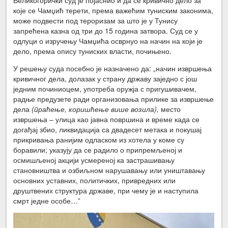
које се Чамџић терети, према важећим туниским законима,
може подвести под тероризам за што је у Тунису
запрећена казна од три до 15 година затвора. Суд се у
одлуци о изручењу Чамџића осврнуо на начин на који је
дело, према опису туниских власти, почињено.
У решењу суда посебно је назначено да: „начин извршења
кривичног дела, долазак у страну државу заједно с још
једним починиоцем, употреба оружја с пригушивачем,
радње предузете ради организовања прилике за извршење
дела
(праћење, коришћење више возила),
место
извршења – улица као јавна површина и време када се
догађај збио, ликвидација са двадесет метака и покушај
прикривања ранијим одласком из хотела у коме су
боравили; указују да се радило о припремљеној и
осмишљеној акцији усмереној ка застрашивању
становништва и озбиљном нарушавању или уништавању
основних уставних, политичких, привредних или
друштвених структура државе, при чему је и наступила
смрт једне особе…”