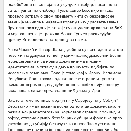
ослобођен и он се појавио у суду, и такођер, након пола
сата, пуштен на слободу. Тужилаштво БиХ није никада
провело истрагу о овом предмету нити су безбедносне
агенције учиниле и најмањи корак у циљу расветљавања
бруталне ликвидације, за које су оптужени држављани БиХ
и чије хапшење је тражила Влада Туниса расписујући
црвену Интерполову потерницу за њима.
Алем Чамџић и Елвир Шарац, добили су нове идентитете и
нове личне документе, већ у криминалној домовини Босни
и Херцеговини и са новим документима и новим
идентитетима, могли су и даље вршљатти и убијати по
исламским земљама. Сада је томе крај у Ирану. Исламска
Република Иран тражи податке на све стране и трага за
њима истовремено, издајући налог за озбиљнију проверу
свих лица који као држављани БиХ улазе у Иран.
Зашто о томе не пишу медији ни у Сарајеву ни у Србији?
Вероватно имају важнија посла од тога да доказују, како је
режим Алије Изетбеговића, користећи странку, полицију и
војску, створио армију безобзирних убица и фанатика врло
увежбаних да убијају без изузетка а посебно муслимане.
Тај посао су научили још давних деведесетих око Бихаћа,