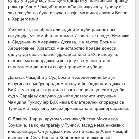
рекао је Алем Чамџић противећи се изручењу Тунису и
захтевајући да буде изручен својој матичној држави Босни
и Херцеговини.
Уследио је, невиђени али једини могући расплет ове
ситуације, уз помоћ и ангажман Израелске владе, Немачке
и Сједињених Америчких Држава. На захтев Босне и
Херцеговине, Хрватско министарство правде доноси
одлуку да овог, славног држављанина БиХ, испоручи,
његовој матичној држави која је у свету позната по
спремности да штити своје терористе и убице.
Долазак Чамџића у Суд Босне и Херцеговине био је
изругивање међународном праву и безбедности: Држава
БиХ је у ствари, затражила свога специјалца, само да би
суд у Сарајеву одлучио да неће дозволити изручење
Чамџића Тунису јер БиХ нема билатерални споразум са
Тунисом о изручењу својих држављана и правној сарадњи.
О Елвиру Шарцу, другом учеснику убиства Мохамеда
Зоуарија, за којим трагају у Тунису, засад нема никаквих
информација. Он је одмах нестао па када је Алем Чамџић
испоручен Суду Босне и Херцеговине и експресно