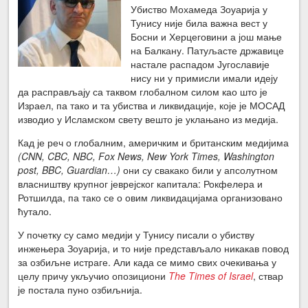
Убиство Мохамеда Зоуарија у
Тунису није била важна вест у
Босни и Херцеговини а још мање
на Балкану. Патуљасте државице
настале распадом Југославије
нису ни у примисли имали идеју
да расправљају са таквом глобалном силом као што је
Израел, па тако и та убиства и ликвидације, које је МОСАД
изводио у Исламском свету вешто је уклањано из медија.
Кад је реч о глобалним, америчким и британским медијима
(CNN, CBC, NBC, Fox News, New York Times, Washington
post, BBC, Guardian…)
они су свакако били у апсолутном
власништву крупног јеврејског капитала: Рокфелера и
Ротшилда, па тако се о овим ликвидацијама организовано
ћутало.
У почетку су само медији у Тунису писали о убиству
инжењера Зоуарија, и то није представљало никакав повод
за озбиљне истраге. Али када се мимо свих очекивања у
целу причу укључио опозициони
The Times of Israel
, ствар
је постала пуно озбиљнија.