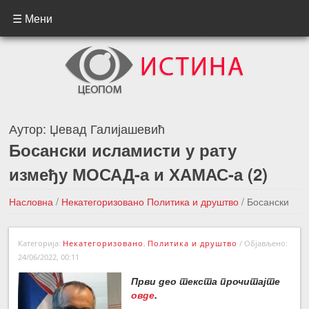
☰ Мени
Аутор:
Џевад Галијашевић
Босански исламисти у рату
између МОСАД-а и ХАМАС-а (2)
Насловна
/
Некатегоризовано
Политика и друштво
/
Босански
исламисти у рату између МОСАД-а и ХАМАС-а (2)
Категорија:
Некатегоризовано
,
Политика и друштво
/
Објављено:
←Претходна вест
Следећа вест →
24/06/2022, 00:11
Први део текста прочитајте
овде
.