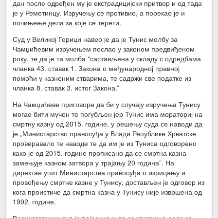
дан после одређен му је екстрадицијски притвор и од тада
је у Реметинцу. Изручењу се противио, а порекао је и
почињење дела за које се терети.
Суд у Великој Горици навео је да је Тунис молбу за
Чамџићевим изручењем послао у законом предвиђеном
року, те да је та молба “састављена у складу с одредбама
чланка 43. ставак 1. Закона о међународној правној
помоћи у казненим стварима, те садржи све податке из
чланка 8. ставак 3. истог Закона.”
На Чамџићеве приговоре да би у случају изручења Тунису
могао бити мучен те погубљен јер Тунис има мораториј на
смртну казну од 2015. године, у решењу суда се наводи да
је „Министарство правосуђа у Влади Републике Хрватске
проверавало те наводе те да им је из Туниса одговорено
како је од 2015. године прописано да се смртна казна
замењује казном затвора у трајању 20 година”. На
директан упит Министарства правосуђа о изрицању и
провођењу смртне казне у Тунису, достављен је одговор из
кога проистиче да смртна казна у Тунису није извршена од
1992. године.
Великогорички суд је појаснио и да се кривично дело за