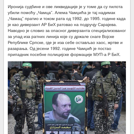
Иронија судбине и ове ликвидације је у томе да су пилота
убили помоћу „Чамца”. Алема Чамџића је тај надимак
„Чамац” пратио и током рата од 1992. до 1995. године када
је као диверзант АР БиХ ратовао на подручју Сарајева.
Наводно је словио за опасног диверзанта специјализованог
за упад иза ратних линија које су држале снаге Војске
Републике Српске, где је иза себе остављао хаос, жртве и
разарања. Од јесени 1992. године Чамџић је постао
припадник посебне полицијске формације МУП-а Р БиХ.