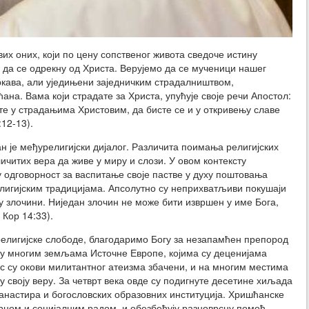
х оних, који по цену сопственог живота сведоче истину
 да се одрекну од Христа. Верујемо да се мученици нашег
ркава, али уједињени заједничким страдалништвом,
ана. Вама који страдате за Христа, упућује своје речи Апостол:
те у страдањима Христовим, да бисте се и у откривењу славе
12-13).
 је међурелигијски дијалог. Различита поимања религијских
ичитих вера да живе у миру и слози. У овом контексту
у одговорност за васпитање своје пастве у духу поштовања
елигијским традицијама. Апсолутно су неприхватљиви покушаји
у злочини. Ниједан злочин не може бити извршен у име Бога,
 Кор 14:33).
религијске слободе, благодаримо Богу за незапамћен препород
 у многим земљама Источне Европе, којима су деценијама
с су окови милитантног атеизма збачени, и на многим местима
 своју веру. За четврт века овде су подигнуте десетине хиљада
анастира и богословских образовних институција. Хришћанске
рном и социјалним радом, и обезбеђују разноврсну помоћ