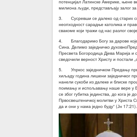
потенцијал Латинске Америке, њене в
милиона људи, представљају залог за 
3. Сусревши се далеко од старих сп
неопходност сарадње католика и право
свакоме који тражи од нас разлог своје
4. Благодаримо Богу за дарове које
Сина. Делимо заједничко духовноПре
Пресвета Богородица Дјева Марија и с
сведочили верност Христу и постали „
5. Упркос заједничком Предању први
хиљаду година лишени заједничког пр
нанели сукоби из далеке и блиске пр
поимању и испољавању наше вере у Бо
се због губитка јединства, до кога је
Првосвештеничкој молитви у Христа Спас
да и они у нама једно буду“ (Јн 17:21).