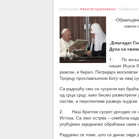
Категорија:
Некатегоризовано
/
Објављено: 
Објављујем
након 
„Благодат Го
Духа са свима
1. По вољи Бо
нашег Исуса Х
римски, и Кирил, Патријарх московски
Тројицу прослављеном Богу за овај сус
Са радошћу смо се сусрели као браћа п
од срца срцу, како бисмо размотрили
пастве, и перспективе развоја људске
2. Наш братски сусрет догодио се на
Истока. Са овог острва – симбола над
упућујемо заједничко обраћање свим 
Радујемо се томе, што се данас овде 