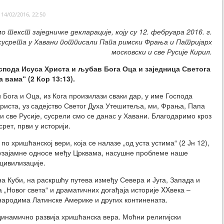
14/02/2016, 22:50
о текст заједничке декларације, коју су 12. фебруара 2016. г.
сусрета у Хавани потписали Папа римски Фрања и Патријарх
московски и све Русије Кирил.
спода Исуса Христа и љубав Бога Оца и заједница Светога
 вама“ (2 Кор 13:13).
га и Оца, из Кога произилази сваки дар, у име Господа
риста, уз садејство Светог Духа Утешитеља, ми, Фрања, Папа
 и све Русије, сусрели смо се данас у Хавани. Благодаримо кроз
рет, први у историји.
о хришћанској вери, која се налазе „од уста устима“ (2 Јн 12),
 узајамне односе међу Црквама, насушне проблеме наше
 цивилизације.
 Куби, на раскршћу путева између Севера и Југа, Запада и
а „Новог света“ и драматичних догађаја историје XXвека –
народима Латинске Америке и других континената.
динамично развија хришћанска вера. Моћни религијски