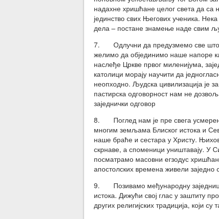
надахне хришћане целог света да са 
јединство свих Његових ученика. Нека 
дела – постане знамење наде свим љ
7. Одлучни да предузмемо све што је
желимо да објединимо наше напоре к
наслеђе Цркве првог миленијума, заје
католици морају научити да једногласн
неопходно. Људска цивилизација је з
пастирска одговорност нам не дозвоља
заједнички одговор
8. Поглед нам је пре свега усмерен 
многим земљама Блиског истока и Сев
наше браће и сестара у Христу. Њихо
скрнаве, а споменици уништавају. У С
посматрамо масовни егзодус хришћана
апостолских времена живели заједно с
9. Позивамо међународну заједницу 
истока. Дижући свој глас у заштиту 
других религијских традиција, који су