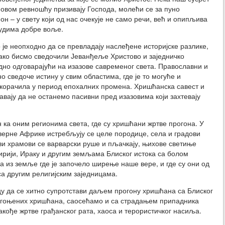
новом ревношћу призивају Господа, молећи се за пуно
он – у свету који од нас очекује не само речи, већ и опипљива
удима добре воље.
 неопходно да се превладају наслеђене историјске разлике,
ако бисмо сведочили Јеванђеље Христово и заједничко
дно одговарајући на изазове савременог света. Православни и
о сведоче истину у свим областима, где је то могуће и
акорачила у период епохалних промена. Хришћанска савест и
вају да не останемо пасивни пред изазовима који захтевају
ка оним регионима света, где су хришћани жртве прогона. У
ерне Африке истребљују се целе породице, села и градови
ви храмови се варварски руше и пљачкају, њихове светиње
ирији, Ираку и другим земљама Блиског истока са болом
 из земље где је започело ширење наше вере, и где су они од
а другим религијским заједницама.
да се хитно супротстави даљем прогону хришћана са Блиског
прогоњених хришћана, саосећамо и са страдањем припадника
 такође жртве грађанског рата, хаоса и терористичког насиља.