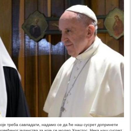
је треба савладати, надамо се да ће наш сусрет допринети
веђеног јединства за које се молио Христос. Нека наш сусрет