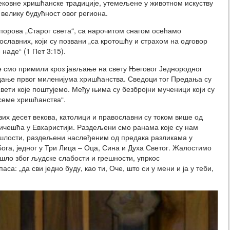
ековне хришћанске традиције, утемељене у животном искуству
велику будућност овог региона.
орова „Старог света“, са нарочитом снагом осећамо
славних, који су позвани „са кротошћу и страхом на одговор
 наде“ (1 Пет 3:15).
 смо примили кроз јављање на свету Његовог Једнородног
дање првог миленијума хришћанства. Сведоци тог Предања су
вети које поштујемо. Међу њима су безбројни мученици који су
семе хришћанства“.
х десет векова, католици и православни су током више од
ичешћа у Евхаристији. Раздељени смо ранама које су нам
ошлости, раздељени наслеђеним од предака разликама у
га, једног у Три Лица – Оца, Сина и Духа Светог. Жалостимо
 дошло због људске слабости и грешности, упркос
а: „да сви једно буду, као ти, Оче, што си у мени и ја у теби,