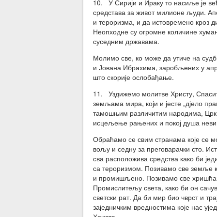
10. У Сирији и Ираку то насиље је ве
средстава за живот милионе људи. Ап
и тероризма, и да истовремено кроз 
Неопходне су огромне количине хуман
суседним државама.
Молимо све, ко може да утиче на суд
и Јована Ибрахима, заробљених у апри
што скорије ослобађање.
11. Уздижемо молитве Христу, Спаси
земљама мира, који и јесте „дјело пр
тамошњим различитим народима, Црква
исцељење рањених и покој душа неви
Обраћамо се свим странама које се м
вољу и седну за преговарачки сто. И
сва расположива средства како би је
са тероризмом. Позивамо све земље к
и промишљено. Позивамо све хришћане 
Промислитељу света, како би он сачув
светски рат. Да би мир био чврст и тр
заједничким вредностима које нас ује
Христа.