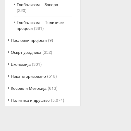
Глобализам – Завера
(220)
Глобализам – Политички
процеси
(381)
Пословни пројекти
(9)
Осврт уредника
(252)
Економија
(301)
Некатегоризовано
(518)
Косово и Метохија
(613)
Политика и друштво
(5.074)