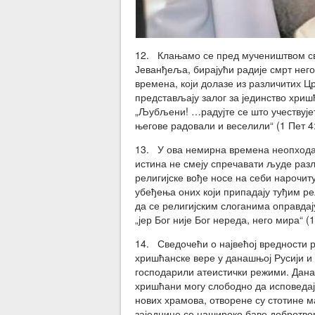
12. Клањамо се пред мучеништвом сви
Јеванђеља, бирајући радије смрт него
времена, који долазе из различитих Ц
представљају залог за јединство хришћ
„Љубљени! …радујте се што учествује
његове радовали и веселили“ (1 Пет 4:
13. У ова немирна времена неопходан
истина не смеју спречавати људе разл
религијске вође носе на себи нарочит
убеђења оних који припадају туђим р
да се религијским слоганима оправдај
„јер Бог није Бог нереда, него мира“ (1
14. Сведочећи о највећој вредности 
хришћанске вере у данашњој Русији и
господарили атеистички режими. Дана
хришћани могу слободно да исповедају
нових храмова, отворене су стотине м
заједнице се нашироко баве добротво