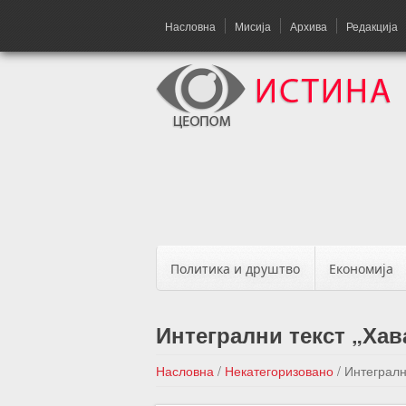
Насловна
Мисија
Архива
Редакција
Политика и друштво
Економија
Интегрални текст „Хав
Насловна
/
Некатегоризовано
/
Интегралн