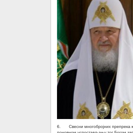
6. Свесни многобројних препрека ко
поновном успостављању тог Богом запо