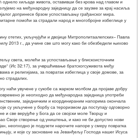
ћ однело хиљаде живота, оставивши без крова над главом и
елујемо на међународну заједницу да се заузме за крај насиља
дијалог допринесе брзом успостављању грађанског мира.
итарне помоћи за страдали народ и многобројне избеглице у
бину отетих, укључујући и двојице Митрополитаалепских– Павла
лу 2013 г., да учине све што могу како би обезбедили њихово
тељу света, молећи за успостављање у блискоисточним
авде“ (Ис 32:17), за учвршћивање братскогсуживота међу
ма и религијама, за повратак избеглица у своје домове, за
но страдалих.
огу наћи увучене у сукобе са жарком молбом да пројаве добру
стовремено је неопходно да међународна заједница употреби
динственим, заједничким и координираним напорима окончала
оје су укључене у борбу са тероризмом да поступају одговорно
и све верујуће у Бога да се својски моле Творцу и
ао Своје створење од уништења, и како не би допустио нови
ајан, неопходно је подузети нарочите напоре у смеру повратка
дињују, и које су засноване на Јеванђељу Господа нашег Исуса