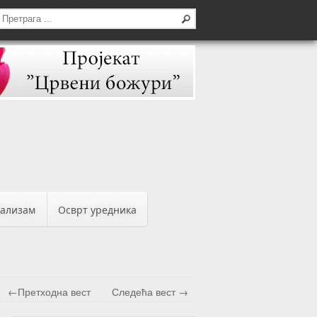
бализам
Осврт уредника
←Претходна вест
Следећа вест →