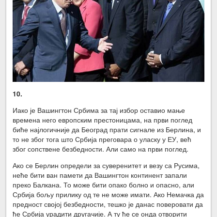
10.
Иако је Вашингтон Србима за тај избор оставио мање
времена него европским престоницама, на први поглед
биће најлогичније да Београд прати сигнале из Берлина, и
то не због тога што Србија преговара о уласку у ЕУ, већ
због сопствене безбедности. Али само на први поглед.
Ако се Берлин определи за суверенитет и везу са Русима,
неће бити ван памети да Вашингтон континент запали
преко Балкана. То може бити опако болно и опасно, али
Србија бољу прилику од те не може имати. Ако Немачка да
предност својој безбедности, тешко је данас поверовати да
ће Србија урадити другачије. А ту ће се онда отворити