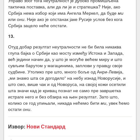
Управо због тога неутралност је дубоко промишљена
тактичка поставка, али да ли је и стратешка? Није, ако
Србија нема избор који има Ангела Меркел, да буде
ми
или
они
. Није ако је опстанак јаке Русије услов без кога
Србија зацело неће опстати.
13.
Отуд добар резултат неутралности не би била никаква
глупа бајка о Србији као мосту између Истока и Запада,
већ једини начин да, у што је могуће већем миру и што
сувљим барутом у магацинима, заплови у правцу своје
судбине. Утолико пре што, много боље од Анри-Левија,
„ми знамо шта се догодило“ на небу изнад Новорусије, и
што смо, више чак и од Новоруса, на својој кожи осетили
шта значи кад је кривац познат не само пре завршетка
истраге него и без обзира на њен резултат. Зато што,
колико се год упињали, никада нећемо бити
ми
, увек ћемо
остати
они
.
Извор:
Нови Стандард