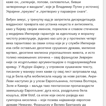
каже он, „силеџије, лопови, силоватељи, бивши
затвореници и вандали“, које је Владимир Путин у источној
Украјини „преузео“ и „претворио у паравојне снаге“.
Виђен зимус, у тренутку кад је запретила дискредитација
мајданског преврата као устанка нациста и антисемита,
како у Кијеву својим именом, пореклом и славом стеченом
у медијима Империје гарантује за идеолошку и моралну
чистоту роволуције, једнако као што је у протеклих четврт
века гарантовао за сваки олош који је у служби Империје
иза себе остављао десетине срушених држава, милионе
мртвих, десетине милиона упропаштених живота, и исто
толико некажњених злочина – овај француски Јеврејин
није се исцрпљивао аргументацијом о подразумевајућем
кривцу. У
Њујорк тајмсу
, у отровном хушкачком тексту,
писаном у маниру оних какви су овај лист затрпавали кад
год је Бела кућа мобилисала нацију за нове ратове, Анри-
Леви наступио је у улози Европљанина, потомка Волтера,
Золе и Камија – ваљда тако пентагонски пропагандисти
замишљају Европљане: дуга коса, раздрљена бела
кошуља,
slow food
, са егом који около разједа као
сумпорна киселина – који позива најважније европске
државе Немачку, Француску и Велику Британију да