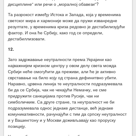
дисциплине“ или речи о „моралној обавези“?
Та разрокост између Истока и Запада, која у временима
светског мира и хармоније може да пружи изванредне
резултате, у временима криза редовно је дестабилизујући
фактор. И она ће Србију, како год се определи,
дестабиллизовати.
12.
Зато задржавање неутралности према Украјини као
најважнијем кризном центру у овом делу света можда
Србији неће омогућити да преживи, али ће је активно
сврставање на било коју од страна дефинитвно убити.
Наравно, црвена линија те неутралности подразумевала
би да се Србија, чак не чекајући Немачку, не сме
придружити санкцијама против Русије, чак ни
симболичким. Са друге стране, та неутралност не би
подразумевала однос једнаке дистанце, већ једнаке
комуникативности, рачунајући с тим да српску неутралност
и у Вашингтону и у Москви доживљавају као проруску
позицију.