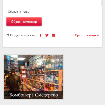
*
Обавезна поља
Подели чланак:
Врх странице