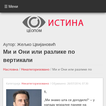
☰ Мени
Аутор:
Жељко Цвијановић
Ми и Они или разлике по
вертикали
Насловна
/
Некатегоризовано
/
Ми и Они или разлике по
вертикали
Категорија:
Некатегоризовано
/
Објављено: 26/07/2014, 07:30
←Претходна вест
Следећа вест →
1.
„Ми знамо шта се догодило!“ – у
нападу моралне панике на