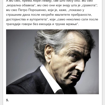
А
ми
смо, према Анри-Левију, све што нису
они
:
ми
смо
„морална обавеза“,
ми
смо они који знају шта је „срамота“;
ми
смо Петро Порошенко, који је, каже, „показао у
страшним дана после несреће квалитете прибраности,
достојанства и ауторитета“, који „само неколико сати после
трагедије говори без емоција и трунке мржње“.
5.