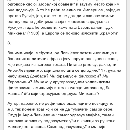
одговоре својој „моралној обавези“ и заузму место које им
она додељује. А то ће рећи заједно са Империјом, заједно
против Русије, јер, ако се то не догоди и ако ове земље
остану одане добицима своје економске сарадње са
Русијом, тада ће оживети, каже наш Европљанин, „дух
Минхена“ (1938), а Европа се поново изложити „срамоти“.
3.
Занимљивије, међутим, од Левијевог патетичног имиџа и
баналних политичких фраза јесу поруке оног „несвесног“,
које исијава из његовог текста. Питање је ко су, дакле, ти
Анри-Левијеви
ми
, који „знамо шта се догодило“ 17. јула на
небу изнад Донбаса?
Ми
француски филозофи?
Ми
Европљани?
Ми
како у другоразредним холивидским
филмовима замишљају интелектуалце источно од Ла
манша?
М
и који страхујемо од „духа Минхена“?
Аутор, наравно, не дефинише експлицитно позицију тог
ми
, тек понеки траг који се не да тумачити сам за себе.
Отуд је Анри-Левијево
ми
самоподразумевајуће, таман
онолико колико су подразумевајући и кривци за рушење
малезијског авиона. Самоподразумевајуће
ми
није