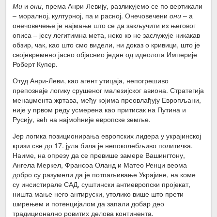
Ми
и
они
, према Анри-Левију, разликујемо се по вертикали
– моралној, културној, па и расној. Онечовечени
они
– а
онечовечење је најмање што се да закључити из његовог
описа – јесу легитимна мета, неко ко не заслужује никакав
обзир, чак, као што смо видели, ни доказ о кривици, што је
својевремено јасно објаснио један од идеолога Империје
Роберт Купер.
Отуд Анри-Леви, као агент утицаја, непогрешиво
препознаје логику срушеног малезијског авиона. Стратегија
менаџмента жртава, међу којима преовлађују Европљани,
није у првом реду усмерена као притисак на Путина и
Русију, већ на најмоћније европске земље.
Јер логика позиционирања европских лидера у украјинској
кризи све до 17. јула била је непоколебљиво политичка.
Наиме, на опрезу да се превише замере Вашингтону,
Ангела Меркел, Франсоа Оланд и Матео Ренци веома
добро су разумели да је потпаљивање Украјине, на коме
су инсистирале САД, суштински антиевропски пројекат,
ништа мање него антируски, утолико више што прети
ширењем и потенцијалом да запали добар део
традиционално ровитих делова континента.