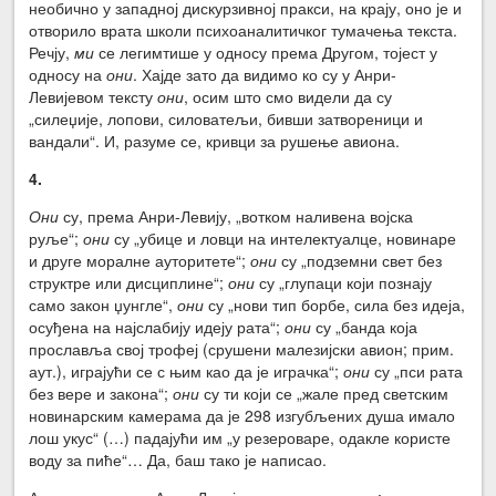
необично у западној дискурзивној пракси, на крају, оно је и
отворило врата школи психоаналитичког тумачења текста.
Речју,
ми
се легимтише у односу према Другом, тојест у
односу на
они
. Хајде зато да видимо ко су у Анри-
Левијевом тексту
они
, осим што смо видели да су
„силеџије, лопови, силоватељи, бивши затвореници и
вандали“. И, разуме се, кривци за рушење авиона.
4.
Они
су, према Анри-Левију, „вотком наливена војска
руље“;
они
су „убице и ловци на интелектуалце, новинаре
и друге моралне ауторитете“;
они
су „подземни свет без
структре или дисциплине“;
они
су „глупаци који познају
само закон џунгле“,
они
су „нови тип борбе, сила без идеја,
осуђена на најслабију идеју рата“;
они
су „банда која
прославља свој трофеј (срушени малезијски авион; прим.
аут.), играјући се с њим као да је играчка“;
они
су „пси рата
без вере и закона“;
они
су ти који се „жале пред светским
новинарским камерама да је 298 изгубљених душа имало
лош укус“ (…) падајући им „у резероваре, одакле користе
воду за пиће“… Да, баш тако је написао.