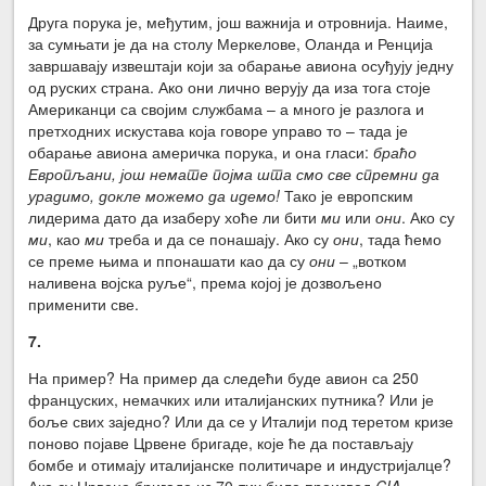
Друга порука је, међутим, још важнија и отровнија. Наиме,
за сумњати је да на столу Меркелове, Оланда и Ренција
завршавају извештаји који за обарање авиона осуђују једну
од руских страна. Ако они лично верују да иза тога стоје
Американци са својим службама – а много је разлога и
претходних искустава која говоре управо то – тада је
обарање авиона америчка порука, и она гласи:
браћо
Европљани, још немате појма шта смо све спремни да
урадимо, докле можемо да идемо!
Тако је европским
лидерима дато да изаберу хоће ли бити
ми
или
они
. Ако су
ми
, као
ми
треба и да се понашају. Ако су
они
, тада ћемо
се преме њима и ппонашати као да су
они
– „вотком
наливена војска руље“, према којој је дозвољено
применити све.
7.
На пример? На пример да следећи буде авион са 250
француских, немачких или италијанских путника? Или је
боље свих заједно? Или да се у Италији под теретом кризе
поново појаве Црвене бригаде, које ће да постављају
бомбе и отимају италијанске политичаре и индустријалце?
Ако су Црвене бригаде из 70-тих биле производ
CIA
–