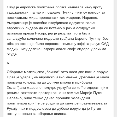
Отуд је европска политичка логика налагала неку врсту
уздржаности, па чак и подршке Путину, чији су напори за
постизањем мира препознати као искрени. Наравно,
Американце је посебно излуђивало одсуство воље
европских лидера да се истакну у јаким осуђујућим
изјавама према Русији, јер је резултат тога била
запањујућа количина подршке грађана Европе Путину, без
обзира што није било европске земље у којој за рачун САД
медији нису далеко надгорњавали своје лидере у речима
осуде.
6.
Обарање малезијског „боинга“ зато носи две важне поруке.
Прва је ударац на европско јавно мнење. Довољна је мала
промена услова, па да до јуче мирни и прибрани
Холанђани масовно полуде, утркујћи се ко ће одвратнијим
речима захтевати протеривање из земље Марије Путин.
Наравно, биће тешко данас пронаћи холандског
политичара који ће се усудити да каже реч разумевања за
Русију, чак и под условом да дубоко верује да је Путин
потпуно невин за обарање авиона.