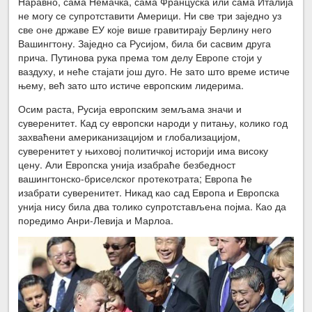
Наравно, сама Немачка, сама Француска или сама Италија
не могу се супротставити Америци. Ни све три заједно уз
све оне државе ЕУ које више гравитирају Берлину него
Вашингтону. Заједно са Русијом, била би сасвим друга
прича. Путинова рука према том делу Европе стоји у
ваздуху, и неће стајати још дуго. Не зато што време истиче
њему, већ зато што истиче европским лидерима.
Осим раста, Русија европским земљама значи и
суверенитет. Кад су европски народи у питању, колико год
захваћени американизацијом и глобализацијом,
суверенитет у њиховој политичкој историји има високу
цену. Али Европска унија изабраће безбедност
вашингтонско-бриселског протекотрата; Европа ће
изабрати суверенитет. Никад као сад Европа и Европска
унија нису била два толико супротстављена појма. Као да
поредимо Анри-Левија и Марлоа.