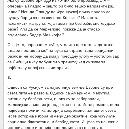
операција Гладио – зашто би било тешко направити још
једне? Или да Оланду по Француској почну поново да
пуцају борци за независност Корзике? Или нека
исламистичка група, која тамо није без озбиљне људске
базе? Или да се Меркеловој покаже да је стасао
подмладак Бадер-Мајнхофа?
Све је то, наравно, могуће, утолико пре што, када такве
ствари поставља моћна рука са стране, тада социјални
разлози не морају да имају пресудну улогу – уосталом зар
се Либијци нису побунили у тренутку кад су живели
најбоље у целој својој историји.
8.
Односи са Русијом за најмоћније земље Европе су пре
свега питање развоја. Односи са Америком, међутим,
питање су безбедности, и, ако су то заборавили,
малезијски авион их је подсетио на то. Истовремено, цела
најновија политичка историја савременог западног света
јесте историја избора између демократије, која укључује
социјално благостање, и безбедности. И цела та најновија
историја јесте историја опредељења за ово друго.