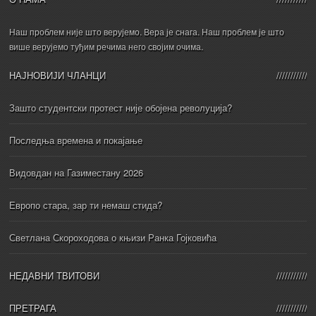
Наш проблем није што верујемо. Вера је снага. Наш проблем је што
више верујемо туђим речима него својим очима.
НАЈНОВИЈИ ЧЛАНЦИ
Зашто студентски протест није обојена револуција?
Последња времена и покајање
Видовдан на Газиместану 2026
Европо стара, зар ти немаш стида?
Светлана Скороходова о књизи Ранка Гојковића
НЕДАВНИ ТВИТОВИ
ПРЕТРАГА