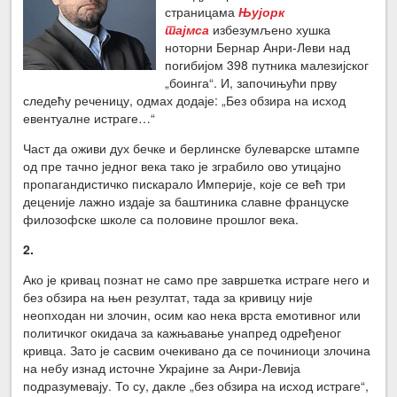
страницама
Њујорк
тајмса
избезумљено хушка
ноторни Бернар Анри-Леви над
погибијом 398 путника малезијског
„боинга“. И, започињући прву
следећу реченицу, одмах додаје: „Без обзира на исход
евентуалне истраге…“
Част да оживи дух бечке и берлинске булеварске штампе
од пре тачно једног века тако је зграбило ово утицајно
пропагандистичко пискарало Империје, које се већ три
деценије лажно издаје за баштиника славне француске
филозофске школе са половине прошлог века.
2.
Ако је кривац познат не само пре завршетка истраге него и
без обзира на њен резултат, тада за кривицу није
неопходан ни злочин, осим као нека врста емотивног или
политичког окидача за кажњавање унапред одређеног
кривца. Зато је сасвим очекивано да се починиоци злочина
на небу изнад источне Украјине за Анри-Левија
подразумевају. То су, дакле „без обзира на исход истраге“,