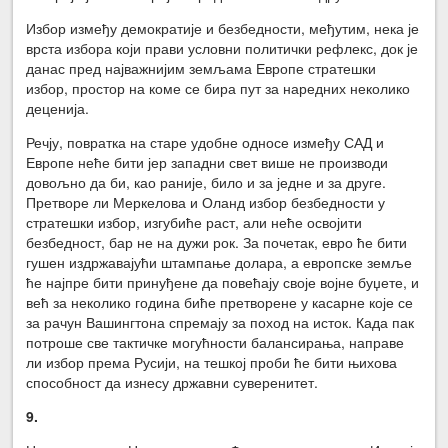
Избор између демократије и безбедности, међутим, нека је
врста избора који прави условни политички рефлекс, док је
данас пред најважнијим земљама Европе стратешки
избор, простор на коме се бира пут за наредних неколико
деценија.
Речју, повратка на старе удобне односе између САД и
Европе неће бити јер западни свет више не производи
довољно да би, као раније, било и за једне и за друге.
Претворе ли Меркелова и Оланд избор безбедности у
стратешки избор, изгубиће раст, али неће освојити
безбедност, бар не на дужи рок. За почетак, евро ће бити
гушен издржавајући штампање долара, а европске земље
ће најпре бити принуђене да повећају своје војне буџете, и
већ за неколико година биће претворене у касарне које се
за рачун Вашингтона спремају за поход на исток. Када пак
потроше све тактичке могућности балансирања, направе
ли избор према Русији, на тешкој проби ће бити њихова
способност да изнесу државни суверенитет.
9.