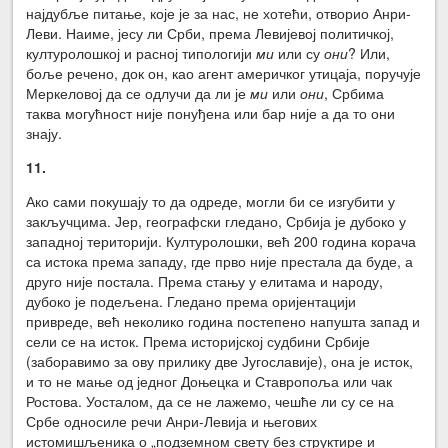
најдубље питање, које је за нас, не хотећи, отворио Анри-
Леви. Наиме, јесу ли Срби, према Левијевој политичкој,
културолошкој и расној типологији
ми
или су
они
? Или,
боље речено, док он, као агент америчког утицаја, поручује
Меркеловој да се одлучи да ли је
ми
или
они
, Србима
таква могућност није понуђена или бар није а да то они
знају.
11.
Ако сами покушају то да одреде, могли би се изгубити у
закључцима. Јер, географски гледано, Србија је дубоко у
западној територији. Културолошки, већ 200 година корача
са истока према западу, где прво није престала да буде, а
друго није постала. Према стању у елитама и народу,
дубоко је подељена. Гледано према оријентацији
привреде, већ неколико година постепено напушта запад и
сели се на исток. Према историјској судбини Србије
(заборавимо за ову прилику две Југославије), она је исток,
и то не мање од једног Доњецка и Ставропоља или чак
Ростова. Уосталом, да се не лажемо, чешће ли су се на
Србе односиле речи Анри-Левија и његових
истомишљеника о „подземном свету без структире и