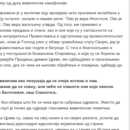
ику од духа вавилонске какофоније.
ражена је у молитви коју архијереј чита приликом молебана у
у осталог, налазе и овакве речи: “Ово је вера Апостола. Ово је
х. Ова вера васељену утврди. Од тога, ми примамо и
хова предања и списе, као и оне који су у сагласности са
а непријатеља Православља и одступника од промислитељског
, ипак је Господ узео у обзир срамоћења слугу Својих, јер је
авославља као подле и бегунце. С тога и благосиљамо и
ој у послушности Божанском Откровењу, и који су се борили за
 чувајући Предања древне Цркве, ми одбацујемо и проклињемо
ко они, док се чека на њихово обраћење и покајање, одбијају да
уменизма као покушаја да се споје истина и лаж.
вани да се спасу, али неће се спасити они који свесно
ос Богочовек, наш Спаситељ.
, без обзира што ће се нека врста сабрања одржати. Уместо да
 скуп је почео да одјекује гласовима вавилонске пометње.
ка Црква су, свака на свој начин и из својих разлога, успеле да
метања јересоидне идеологије екуменизма од стране
ојерарх, из нејасних разлога, уверен да у Цркви од Истока има