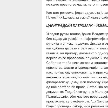
не само првенство части, него и првен
Као што рекосмо, један од узрока је 
Помесних Цркава за усклађивање саб
ЦАРИГРАДСКИ ПАТРИЈАРХ – ИЗМА
Угледни руски теолог, ђакон Владимир
био кадар да усвоји ни најскромније 
клирика и епископа других Цркава и о
чак одбили да разматрају ово питање
какав је, на пример, документ о однос
перспективе православног учења и кор
Сабор не треба никоме осим констант
првенства власти и јурисдикције на в
нас, притискају епископат, али прити
везане за Украјину, по мом мишљењу,
филаретовску цркву, или помесну Укра
од нас постало би права и страшна о
документе. Тада би се пунота Малору
Патријаршије, због чистоте вере одво
прогласила аутокефалном. /…/ Зато ја
буде спроведен сабор, чија решења за