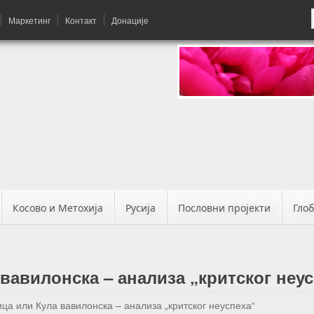
Маркетинг
Контакт
Донације
Косово и Метохија
Русија
Пословни пројекти
Гло
вавилонска – анализа „критског неу
ца или Кула вавилонска – анализа „критског неуспеха“