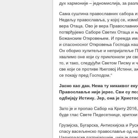
дух хармоније – једномислија, за разл
Сама суштина православних сабора из
Недељу православља, у којој се, измеђ
вера Отаца. Ово је вера Православни
потврђујемо Саборе Светих Отаца и њи
Божанским Откровењем. И премда им
и спасоносног Откровења Господа нашег
Он оборио хулитеље и непријатеље Пр
хвалимо оне који су приклонили ум св
то, и тако, следујући Светом Писму и
све који се противе Његовој Истини, а
се покају пред Господом.“
Јасно као дан. Нема ту никаквог ек
Православље није јерес. Сви су поз
одбијају Истину. Јер, она је Христ
Зато је и пропао Сабор на Криту 2016
буде глас Свете Педесетнице, критски
Грузијска, Бугарска, Антиохијска и Рус
спасу васељенско православље од на
Цариградске патријаршије, чији је прв