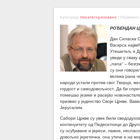
Категорија:
Некатегоризовано
/
Објављено: 
РОЂЕНДАН Ц
Дан Силаска С
Васкрса најве
Утешитељ и Ду
уведе у сваку 
„папа“ – безг
су они говори
велика рана ч
народи устали против свог Творца, же
гордост и самодовољност. Да би спреч
помешао језике и расејао новонастал
призвао у јединство Своје Цркве. Вав
Јерусалим.
Сабори Цркве су увек били сведодухов
континуитету од Педесетнице до Друго
су осуђиване и јереси, лажне, неспасон
довољно јеретична, она утиче и на мо