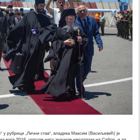
“ у рубрици „Лични став“, владика Максим (Васиљевић) је
з маја 2016. уопште нису значиле неодлазак на Сабор, и да