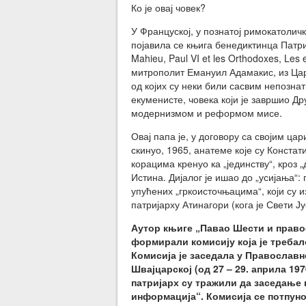
Ко је овај човек?
У Француској, у познатој римокатоличк
појавила се књига бенедиктинца Патри
Mahieu, Paul VI et les Orthodoxes, Les 
митрополит Емануил Адамакис, из Цар
од којих су неки били сасвим непозна
екуменисте, човека који је завршио Др
модернизмом и реформом мисе.
Овај папа је, у договору са својим ц
скинуо, 1965, анатеме које су Конста
корацима кренуо ка „јединству“, кроз 
Истина. Дијалог је ишао до „усијања“
упућених „гркоисточњацима“, који су 
патријарху Атинагори (кога је Свети Ј
Аутор књиге „Павао Шести и правос
формирали комисију која је требал
Комисија је заседала у Православн
Швајцарској (од 27 – 29. априла 1970.
патријарх су тражили да заседање 
информација“. Комисија се потпун