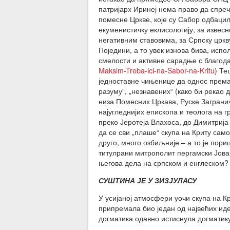
патријарх Иринеј нема право да спреч
помесне Цркве, које су Сабор одбацил
екуменистичку еклисологију, за извес
негативним ставовима, за Српску црк
Поједини, а то увек изнова бива, исп
смелости и активне сарадње с благода
Maksim-Treba-ici-na-Sabor-na-Kritu
) Те
једноставне чињенице да однос према 
разуму“, „незнавених“ (како би рекао
низа Помесних Цркава, Руске Загранич
најугледнијих епископа и теолога на 
преко Јеротеја Влахоса, до Димитрија 
да се сви „плаше“ скупа на Криту само
друго, много озбиљније – а то је пори
титулрани митрополит пергамски Јован
његова дела на српском и енглеском?
СУШТИНА ЈЕ У ЗИЗЈУЛАСУ
У усијаној атмосфери уочи скупа на Кри
припремала био један од највећих иде
догматика одавно истиснула догматик