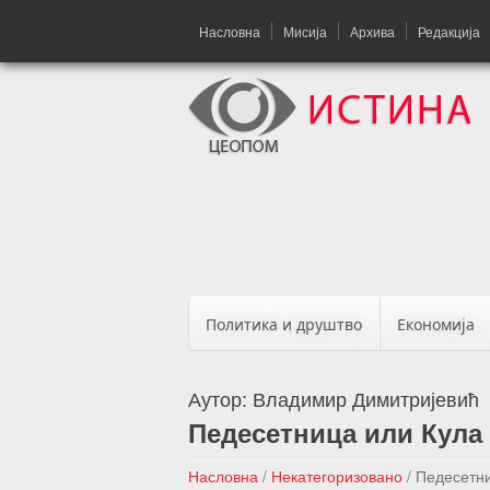
Насловна
Мисија
Архива
Редакција
Политика и друштво
Економија
Аутор:
Владимир Димитријевић
Педесетница или Кула 
Насловна
/
Некатегоризовано
/
Педесетни