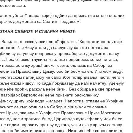
ество власти.
властољубље Фанара, који је одбио да прихвати захтеве осталих
орских докумената са Светим Предањем.
ШТАНА СВЕМОЋ И СТВАРНА НЕМОЋ
 Василик, о развоју ових догађаја каже: “Константинопољ није
поправке../…/Нису хтели да саслушају савете поглавара,
дбили су да унесу поправке у предсаборске документе, па су
./…/После таквог глувила и толико неприпремљених питања,
у према остатку хришћанског света, одлазак на Сабор, из
исти за Православну Цркву, био би бесмислен. У таквом виду,
инопљском патријарху не само због потврђивања части, него и
асељенском нивоу. То сада покушавају да нам наметну, уцењују
сак неће проћи, раскола неће бити. Без обзира на све претње
 патријарх Вартоломеј неће признати расколничку
јинску цркву, коју води Филарет. Напротив, отпадање Украјине
пасност да смо отишли на Сабор и признали те срамне
ске Цркве, званичне Украјинске Православне Цркве Московске
јила од нас и тражила би од Цариграда аутокефалију или би се
 не видим нарочиту претњу од тога, чак и ако у крњем саставу
 нас неће имати никаквог значаја. Нико их неће спроводити, а