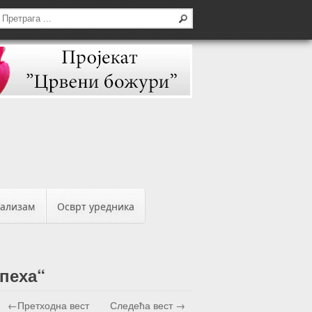
бализам
Осврт уредника
спеха“
←Претходна вест
Следећа вест →