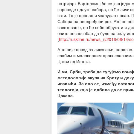
патријарх Вартоломеј ће се још једн
спроведе одлуке сабора, он ће личити 
сати. То је пропао и узалудан посао.
Сабора на неодређени рок. Ако не пос
саветовање, он ће себе обрукати и д
очито неспособан да буде на челу ист
(
http://ruskline.ru/news_rl/2016/06/14
А то није повод за ликовање, наравно
слабим и маловерним православнима, у
Цркви од Истока.
И ми, Срби, треба да тугујемо пон
методологије скупа на Криту и доку
ипак ићи. За ово се, између остало
теологији која је одбила да се п
Цркава.