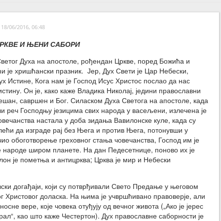
18/06/2016, 06:48
РКВЕ И ЊЕНИ САБОРИ
ветог Духа на апостоле, рођендан Цркве, поред Божића и
ћи је хришћански празник. Јер, Дух Свети је Цар Небески,
х Истине, Кога нам је Господ Исус Христос послао да нас
истину. Он је, како каже Владика Николај, једини православни
решан, савршен и Бог. Силаском Духа Светога на апостоле, када
ли реч Господњу језицима свих народа у васељени, излечена је
овечанства настала у доба зидања Вавилонске куле, када су
лећи да изграде рај без Њега и против Њега, потонувши у
ио обоготворење греховног стања човечанства, Господ им је
е народе широм планете. На дан Педесетнице, поново их је
илон је пометња и антицрква; Црква је мир и Небески
ски догађаји, који су потврђивали Свето Предање у његовом
г Христовог доласка. На њима је учвршћивано правоверје, али
осне вере, које човека отуђују од вечног живота („Ако је јерес
рал“, као што каже Честертон). Дух православне саборности је