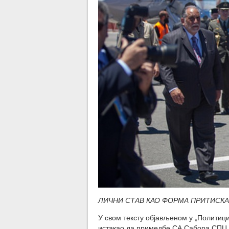
ЛИЧНИ СТАВ КАО ФОРМА ПРИТИСКА
У свом тексту објављеном у „Политици
истакао да примедбе СА Сабора СПЦ и