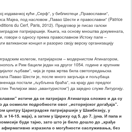
ој издавачкој кући „Серф“, у библиотеци „Православни“,
са Мајеа, под насловом „Павао Шести и православни“ (Patrice
editions du Cerf, Paris, 2012). Предговор је писао галски
иградске патријаршије. Књига, на основу мноштва докумената,
ти, говори о односу према православном Истоку папе –
уги ватикански концил и разорио своју верску организацију
ариградским колегом, патријархом – модернистом Атинагором,
тинопољ и Рим бацили један на другог 1054. године и крупним
„дијалог љубави“, чија је прва жртва била светопредањска
: папа Павао Шести је, после много загрљаја и пољубаца
изненада постали „љубљена браћа“, на крају дао предлог
устин Ћелијски звао „авантуристом“) да заједно служе Литургију.
лавни“ истиче да се патријарх Атинагора сложио и да су
о да осмисли подробности овог „историјског догађаја“.
ом центру Цариградске патријаршије у Шамбезију, у
 и 14-15. маја), а затим у Цириху од 5. до 7. јуна. И папа и
комисије буде тајно, зато што је било дошло до „крађе
о афирмативно изразила о могућности саслуживања, без