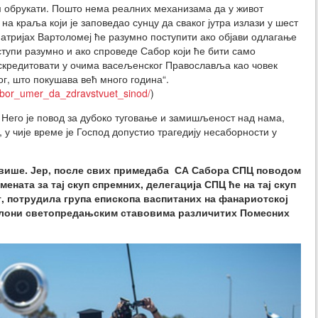
ом обрукати. Пошто нема реалних механизама да у живот
на краља који је заповедао сунцу да сваког јутра излази у шест
 Патријах Вартоломеј ће разумно поступити ако објави одлагање
тупи разумно и ако спроведе Сабор који ће бити само
искредитовати у очима васељенског Православља као човек
ог, што покушава већ много година“.
/sobor_umer_da_zdravstvuet_sinod/
)
. Него је повод за дубоко туговање и замишљеност над нама,
 чије време је Господ допустио трагедију несаборности у
ајвише. Јер, после свих примедаба СА Сабора СПЦ поводом
мената за тај скуп спремних, делегација СПЦ ће на тај скуп
г, потрудила група епископа васпитаних на фанариотској
риклони светопредањским ставовима различитих Помесних