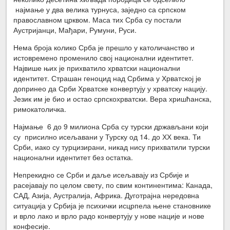
најмање у два велика турнуса, заједно са српском
православном црквом. Маса тих Срба су постали
Аустријанци, Мађари, Румуни, Руси.
Нема броја колико Срба је прешло у католичанство и
истовремено променило свој национални идентитет.
Највише њих је прихватило хрватски национални
идентитет. Страшан геноцид над Србима у Хрватској је
допринео да Срби Хрватске конвертују у хрватску нацију.
Језик им је био и остао српскохрватски. Вера хришћанска,
римокатоличка.
Најмање 6 до 9 милиона Срба су турски држављани који
су присилно исељавани у Турску од 14. до ХХ века. Ти
Срби, иако су турцизирани, никад нису прихватили турски
национални идентитет без остатка.
Непрекидно се Срби и даље исељавају из Србије и
расејавају по целом свету, по свим континентима: Канада,
САД, Азија, Аустралија, Африка. Дуготрајна нередовна
ситуација у Србија је психички исцрпела њене становнике
и врло лако и врло радо конвертују у нове нације и нове
конфесије.