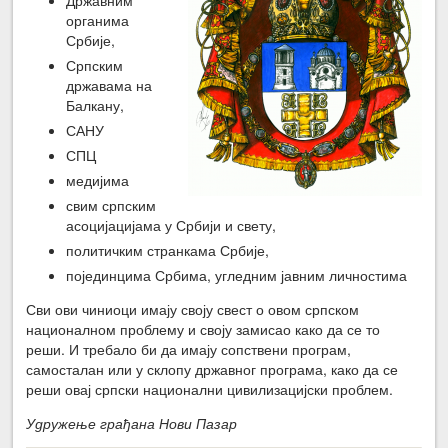
органима
Србије,
Српским
државама на
Балкану,
САНУ
СПЦ
медијима
свим српским
асоцијацијама у Србији и свету,
политичким странкама Србије,
појединцима Србима, угледним јавним личностима
Сви ови чиниоци имају своју свест о овом српском
националном проблему и своју замисао како да се то
реши. И требало би да имају сопствени програм,
самосталан или у склопу државног програма, како да се
реши овај српски национални цивилизацијски проблем.
Удружење грађана Нови Пазар