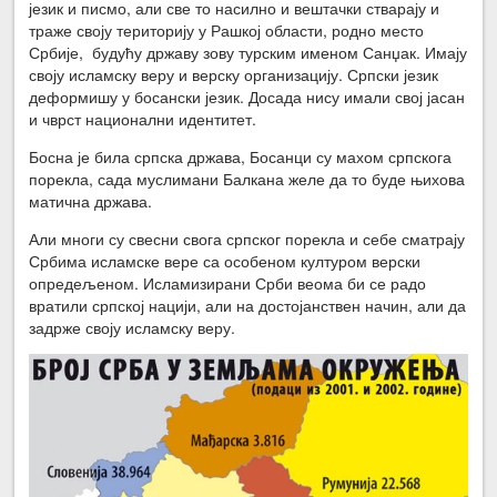
језик и писмо, али све то насилно и вештачки стварају и
траже своју територију у Рашкој области, родно место
Србије, будућу државу зову турским именом Санџак. Имају
своју исламску веру и верску организацију. Српски језик
деформишу у босански језик. Досада нису имали свој јасан
и чврст национални идентитет.
Босна је била српска држава, Босанци су махом српскога
порекла, сада муслимани Балкана желе да то буде њихова
матична држава.
Али многи су свесни свога српског порекла и себе сматрају
Србима исламске вере са особеном културом верски
опредељеном. Исламизирани Срби веома би се радо
вратили српској нацији, али на достојанствен начин, али да
задрже своју исламску веру.