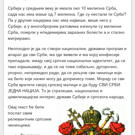
Србија у средњем веку је имала око 10 милиона Срба,
сада нас има мање од 7 милиона. Где су нестали ти Срби?
Па у другим нацијама нас има највише, више него у
Србији, а у многобројним ратовима изгинули су милиони
Срба, помрли у епидемијама заразних болести а и стално
мигрирамо.
Неопходно је да се створи национални, државни програм и
апарат да сви Срби, ма где живели и ма којој конфесији
припадали, имају свој српски национални идентитет, да се
тако изјашњавају, и да се на томе озбиљно, дугорочно,
упорно, непрекидно ради, да се укључе сви чиниоци који
на било који начин могу да допринесу томе. Морају се сви
Срби вратити својој српској матици и да буду СВИ СРБИ
ЈЕДНА НАЦИЈА. То је стратешки, национални и
цивилизацијски интерес државе Србије и српскога народа.
Овај текст ће бити
послат свим
релевантним српским
чиниоцима:
Државним