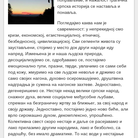
српска историја се наставља и
понавља.
Погледајмо каква нам је
савременост: у непрекидној смо
кризи, економској, егзистенцијалној, етничкој,
безбедносној, цивилизацијској. Сви сегменти живота су
заустављени, стојимо у место док други народи иду
напред. Измењена је и наша људска природа,
десоцијализујемо се, одрођавамо се, постајемо
емоционално тупи, празни, тврди, увлачимо се сами себи
под кожу, жмуримо на све људске невоље и држимо се
само својих нагона, духовно осиромашујемо, друштвена
надградња је сужена на нагонске захтеве. Једноставно,
дегенеришемо се. Нестаје некад велики српски народ,
снажног духа, велике социјалне међусобне љубави,
спреман на безграничну жртву за ближњег, за свој народ и
своју државу. Једноставно, постајемо једно ново биће, али
врло сиромашно духом, декомплексно, упрошћено.
Колективна свест скоро нестаје и даље се расејавамо и
лако прилазимо другим народима, лако и безболно, са
радошћу, без имало драматике. То нас води у нестајање