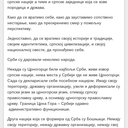
српске нације а тиме и српске заједнице која се зове
породица и држава.
Како да се вратимо себи, како да зауставимо сопствено
нестајање, како да преокренемо смер у пожељну
перспективу.
Једноставно, да се вратимо својој историји и традицији,
својим идентитетима, српској цивилизацији, и својој
националној свести, да пронађемо себе.
Срби су даровали неколико народа.
Некада су Црногорци били најбољи Срби, живи извор
српске нације, нема места у Србији где не живе Црногорци.
Сада су декларисали себе посебном нацијом. Имају своју
територију, државну организацију, узели и деформисали су
српски језик за црногорски језик, отимају српску
православну цркву, а оснивају црногорску православну
цркву. Граница Црна Гора – Србији одавно
административно функционише.
Друга нација која се формира од Срба су Бошњаци. Немају
своју територију, немају државну организацију, немају свој