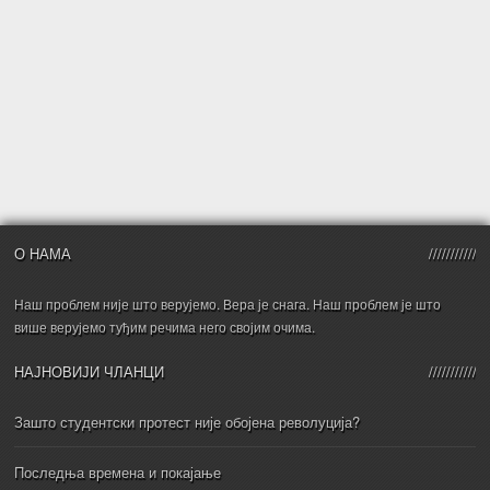
О НАМА
Наш проблем није што верујемо. Вера је снага. Наш проблем је што
више верујемо туђим речима него својим очима.
НАЈНОВИЈИ ЧЛАНЦИ
Зашто студентски протест није обојена револуција?
Последња времена и покајање