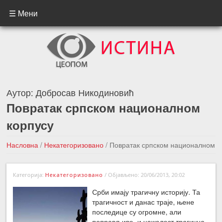
☰ Мени
Аутор:
Добросав Никодиновић
Повратак српском националном
корпусу
Насловна
/
Некатегоризовано
/
Повратак српском националном
корпусу
Категорија:
Некатегоризовано
/
Објављено: 20/06/2013, 20:02
←Претходна вест
Следећа вест →
Срби имају трагичну историју. Та
трагичност и данас траје, њене
последице су огромне, али
поправљиве, и нажалост трагична