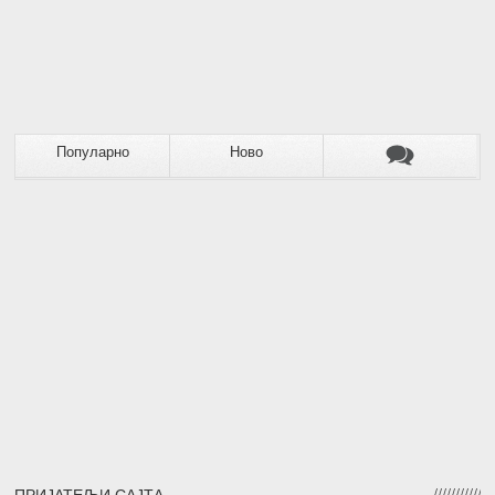
Популарно
Ново
ПРИЈАТЕЉИ САЈТА