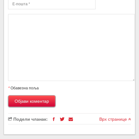
*
Обавезна поља
Подели чланак:
Врх странице