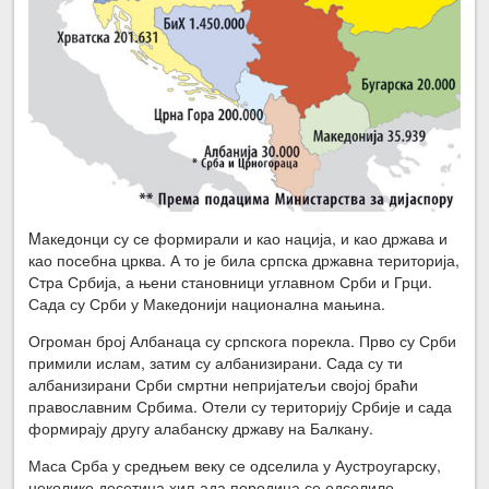
Mакедонци су се формирали и као нација, и као држава и
као посебна црква. А то је била српска државна територија,
Стра Србија, а њени становници углавном Срби и Грци.
Сада су Срби у Македонији национална мањина.
Огроман број Албанаца су српскога порекла. Прво су Срби
примили ислам, затим су албанизирани. Сада су ти
албанизирани Срби смртни непријатељи својој браћи
православним Србима. Отели су територију Србије и сада
формирају другу алабанску државу на Балкану.
Маса Срба у средњем веку се одселила у Аустроугарску,
неколико десетина хиљада породица се одселило