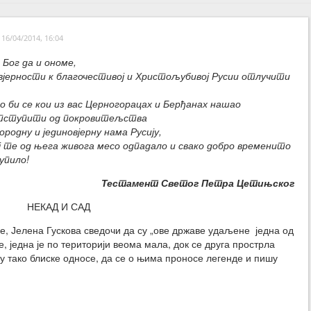
16/04/2014, 16:04
Бог да и ономе,
 вјерности к благочестивој и Христољубивој Русии отлучити
ко би се кои из вас Церногорацах и Берђанах нашао
отступити од покровитељства
ородну и јединовјерну нама Русију,
иј те од њега живога месо одпадало и свако добро временито
упило!
Тестамент Светог Петра Цетињског
НЕКАД И САД
е, Јелена Гускова сведочи да су „ове државе удаљене једна од
 једна је по територији веома мала, док се друга прострла
су тако блиске односе, да се о њима проносе легенде и пишу