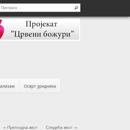
бализам
Осврт уредника
←Претходна вест
Следећа вест →