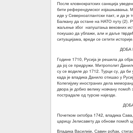
После кловнократских санкција уведен
бити референдумског изјашњавања. Ми
иде у Северноатлантски пакт, и да је
Балкану да остане на НАТО путу (2). 
жаљење због напуштања вековних ист
покушао да ублажи, али и даље тврдећ
ситуацијама, вреди се сетити историје
ДОБА 
Године 1710, Русија је решила да обј
да јој се придружи. Митрополит Данил
су се водиле до 1712. Турци су, да би
када је владика Данило отишао у Русиј
Колегијуму иностраних дела меморанд
двора је добио велику новчану помоћ 
пострадале од турске најезде.
ДОБА
Почетком октобра 1742, владика Сава,
царицу Јелисавету да обнови помоћ ц
Владика Василије, Савин рођак, стигао