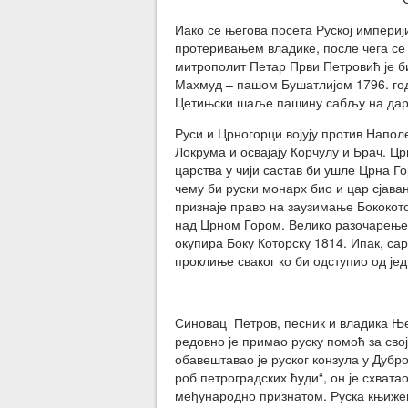
Иако се његова посета Руској империј
протеривањем владике, после чега се 
митрополит Петар Први Петровић је б
Махмуд – пашом Бушатлијом 1796. годи
Цетињски шаље пашину сабљу на дар 
Руси и Црногорци војују против Напол
Локрума и освајају Корчулу и Брач. Ц
царства у чији састав би ушле Црна Г
чему би руски монарх био и цар сјава
признаје право на заузимање Бококот
над Црном Гором. Велико разочарење 
окупира Боку Которску 1814. Ипак, с
проклиње сваког ко би одступио од је
Синовац Петров, песник и владика Њег
редовно је примао руску помоћ за сво
обавештавао је руског конзула у Дубро
роб петроградских ћуди“, он је схвата
међународно признатом. Руска књижев