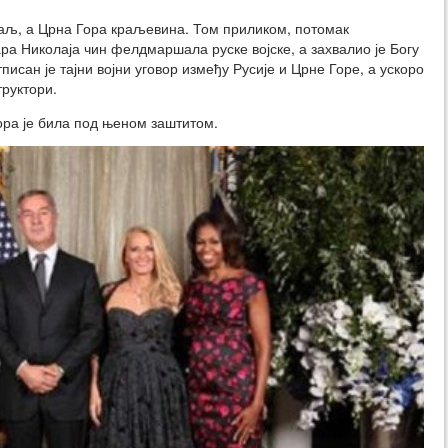
краљ, а Црна Гора краљевина. Том приликом, потомак
ра Николаја чин фелдмаршала руске војске, а захвалио је Богу
тписан је тајни војни уговор између Русије и Црне Горе, а ускоро
труктори.
ора је била под њеном заштитом.