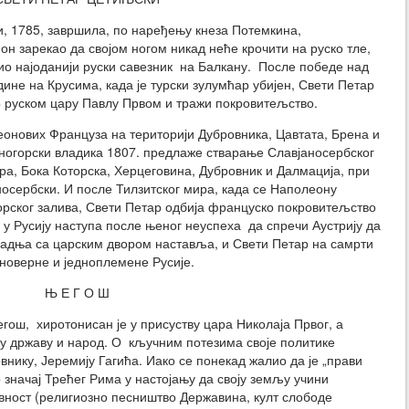
и, 1785, завршила, по наређењу кнеза Потемкина,
он зарекао да својом ногом никад неће крочити на руско тле,
ио најоданији руски савезник на Балкану. После победе над
не на Крусима, када је турски зулумћар убијен, Свети Петар
руском цару Павлу Првом и тражи покровитељство.
еонових Француза на територији Дубровника, Цавтата, Брена и
рногорски владика 1807. предлаже стварање Славјаносербског
ора, Бока Которска, Херцеговина, Дубровник и Далмација, при
носербски. И после Тилзитског мира, када се Наполеону
орског залива, Свети Петар одбија француско покровитељство
у Русију наступа после њеног неуспеха да спречи Аустрију да
арадња са царским двором наставља, и Свети Петар на самрти
дноверне и једноплемене Русије.
Њ Е Г О Ш
ош, хиротонисан је у присуству цара Николаја Првог, а
ју државу и народ. О кључним потезима своје политике
внику, Јеремију Гагића. Иако се понекад жалио да је „прави
о значај Трећег Рима у настојању да своју земљу учини
ност (религиозно песништво Державина, култ слободе