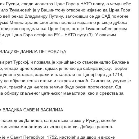
их Русији, следи чланство Црне Горе у НАТО пакту, о чему неће
ло Ђукановић је у Вашингтону отворено изјавио да Црна Гора
 то већ рекао Владимиру Путину, заложивши се да САД помогне
Руско Министарство спољних послова изразило је своје дубоко
оријских опредељења Црне Горе, што је Ђукановићев режим
и да Црна Гора остаје на ЕУ – НАТО путу (3). У оваквим
.
ВЛАДИКЕ ДАНИЛА ПЕТРОВИЋА
ави рат Турској, и позвала је хришћанско становништво Балкана
о, етнарх црногорски, одмах је почео да сабира војску. Борбе
 угушили устанак, харали и пљачкали по Црној Гори до 1714,
у да објасни тешко стање и затражи помоћ. Стигавши, упутио је
ум, тражећи да његова земља буде руски протекторат. Од
за обнову спаљеног цетињског манастира, као и средства за
 ВЛАДИКА САВЕ И ВАСИЛИЈА
 наследник Данилов, са пратњом стиже у Русију, молећи
етињском манастиру и његовој пастви. Добија тражено.
 је у Санкт Петербург 1752, настојећи да двор и високе