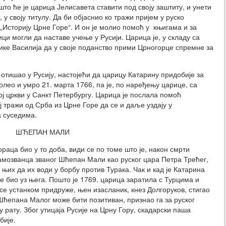
што ће је царица Јелисавета ставити под своју заштиту, и унети
 у своју титулу. Да би објаснио ко тражи пријем у руско
 „Историју Црне Горе“. И он је молио помоћ у књигама и за
ци могли да наставе учење у Русији. Царица је, у складу са
ике Василија да у своје поданство прими Црногорце спремне за
 отишао у Русију, настојећи да царицу Катарину придобије за
лео и умро 21. марта 1766, па је, по наређењу царице, са
ј цркви у Санкт Петербургу. Царица је послала помоћ
ј тражи од Срба из Црне Горе да се и даље уздају у
а суседима.
ШЋЕПАН МАЛИ
ораца био у то доба, види се по томе што је, након смрти
амозванца званог Шћепан Мали као руског цара Петра Трећег,
у њих да их води у борбу против Турака. Чак и кад је Катарина
је био уз њега. Пошто је 1769. царица заратила с Турцима и
 се устанком придруже, њен изасланик, кнез Долгоруков, стигао
 Шћепана Малог може бити позитиван, признао га за руског
 рату. Због утицаја Русије на Црну Гору, скадарски паша
бије.