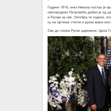
Године 1910, кнез Никола постао је 
светородних Петровића добио је од ца
и Русији за све. Октобра те године, по
су на Цетиње стигли и руски војни инс
Све до слома Руске царевине, Црна Г