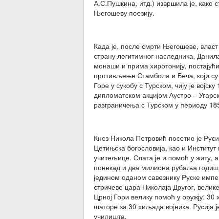
А.С.Пушкина, итд.) извршила је, како с
Његошеву поезију.
Када је, после смрти Његошеве, власт
страну легитимног наследника, Данила,
монаши и прима хиротонију, постајући
противљење Стамбола и Беча, који су
Горе у сукобу с Турском, чију је војс
дипломатском акцијом Аустро – Угарск
разграничења с Турском у периоду 185
Кнез Никола Петровић посетио је Русиј
Цетињска богословија, као и Институт
учитељице. Слата је и помоћ у житу, а
понекад и два милиона рубаља годиш
једином оданом савезнику Руске импер
стричеве цара Николаја Другог, велике
Црној Гори велику помоћ у оружју: 3
шаторе за 30 хиљада војника. Русија 
училишта.