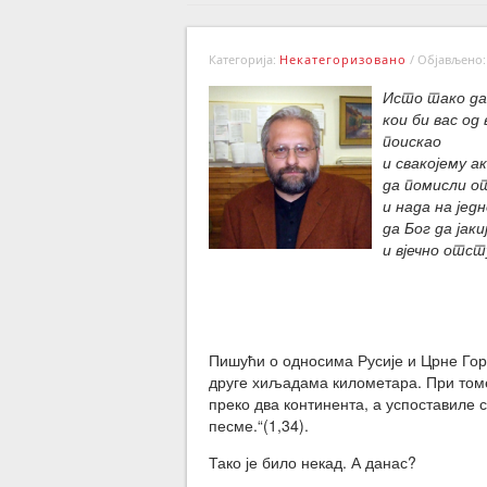
Категорија:
Некатегоризовано
/
Објављено: 
Исто тако да 
кои би вас од
поискао
и свакојему а
да помисли 
и нада на једн
да Бог да јак
и вјечно отст
Пишући о односима Русије и Црне Гор
друге хиљадама километара. При томе,
преко два континента, а успоставиле 
песме.“(1,34).
Тако је било некад. А данас?