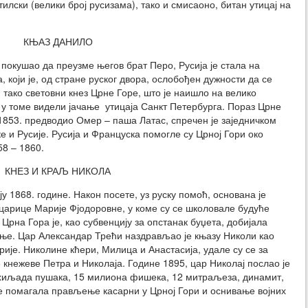
тилски (велики број русизама), тако и смисаоно, битан утицај на
КЊАЗ ДАНИЛО
 покушао да преузме његов брат Перо, Русија је стала на
 који је, од стране руског двора, ослобођен дужности да се
 тако световни кнез Црне Горе, што је наишло на велико
 у томе видели јачање утицаја Санкт Петербурга. Пораз Црне
ку 1853. предводио Омер – паша Латас, спречен је заједничком
е и Русије. Русија и Француска помогле су Црној Гори око
8 – 1860.
КНЕЗ И КРАЉ НИКОЛА
у 1868. године. Након посете, уз руску помоћ, основана је
 царице Марије Фјодоровне, у коме су се школовале будуће
 Црна Гора је, као субвенцију за опстанак буџета, добијала
ње. Цар Александар Трећи наздрављао је књазу Николи као
ије. Николине кћери, Милица и Анастасија, удале су се за
 кнежеве Петра и Николаја. Године 1895, цар Николај послао је
0 хиљада пушака, 15 милиона фишека, 12 митраљеза, динамит,
је помагала прављење касарни у Црној Гори и оснивање војних