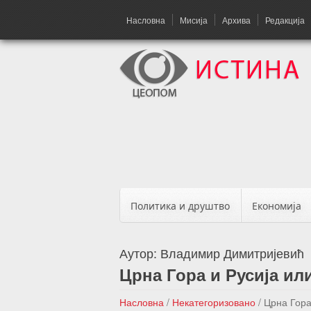
Насловна
Мисија
Архива
Редакција
Политика и друштво
Економија
Аутор:
Владимир Димитријевић
Црна Гора и Русија ил
Насловна
/
Некатегоризовано
/
Црна Гора