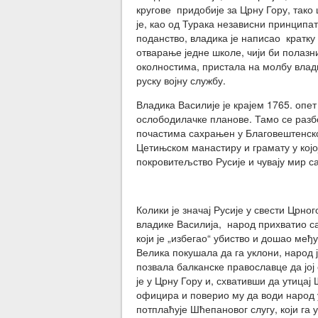
кругове придобије за Црну Гору, тако 
је, као од Турака независни принципат,
поданство, владика је написао кратку
отварање једне школе, чији би полазни
околностима, пристала на молбу влад
руску војну службу.
Владика Василије је крајем 1765. опет
ослободилачке планове. Тамо се разбо
почастима сахрањен у Благовештенско
Цетињском манастиру и грамату у којо
покровитељство Русије и чувају мир с
Колики је значај Русије у свести Црног
владике Василија, народ прихватио с
који је „избегао“ убиство и дошао међ
Велика покушала да га уклони, народ 
позвала балканске православце да јој
је у Црну Гору и, схвативши да утицај
официра и поверио му да води народ у
потплаћује Шћепановог слугу, који га у