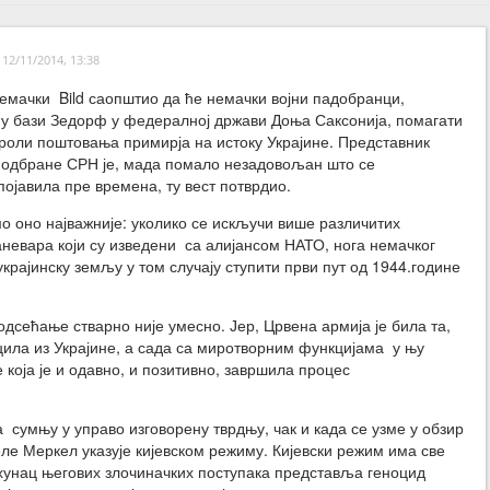
12/11/2014, 13:38
немачки Bild саопштио да ће немачки војни падобранци,
у бази Зедорф у федералној држави Доња Саксонија, помагати
роли поштовања примирја на истоку Украјине. Представник
 одбране СРН је, мада помало незадовољан што се
ојавила пре времена, ту вест потврдио.
мо оно најважније: уколико се искључи више различитих
аневара који су изведени са алијансом НАТО, нога немачког
украјинску земљу у том случају ступити први пут од 1944.године
одсећање стварно није умесно. Јер, Црвена армија је била та,
ацила из Украјине, а сада са миротворним функцијама у њу
 која је и одавно, и позитивно, завршила процес
а сумњу у управо изговорену тврдњу, чак и када се узме у обзир
ле Меркел указује кијевском режиму. Кијевски режим има све
хунац његових злочиначких поступака представља геноцид