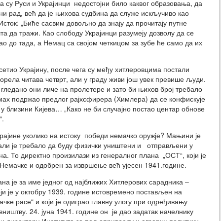
а су Руси и Украјинци недостојни било каквог образовања, да
мни рад, већ да је њихова судбина да служе искључиво као
Исток: „Биће сасвим довољно да знају да прочитају путне
а да тражи. Као слободу Украјинци разумеју дозволу да се
ао до тада, а Немац са својом четкицом за зубе ће само да их
сетио Украјину, после чега су међу хитлеровцима постали
згорела читава четврт, али у граду живи још увек превише људи.
 гледано они личе на пролетере и зато би њихов број требало
дмах подржао предлог рајхсфирера (Химлера) да се конфискује
 у близини Кијева… „Како не би случајно постао центар обнове
“.
Украјине уколико на истоку победи немачко оружје? Мањини је
тали је требало да буду физички уништени и отправљени у
на. То директно произилази из генералног плана „ОСТ“, који је
 Немачке и одобрен за извршење већ ујесен 1941.године.
а је за име једног од најближих Хитлерових сарадника –
и је у октобру 1939. године истовремено постављен на
чке расе“ и који је одиграо главну улогу при одређивању
иштву. 24. јуна 1941. године он је дао задатак начелнику