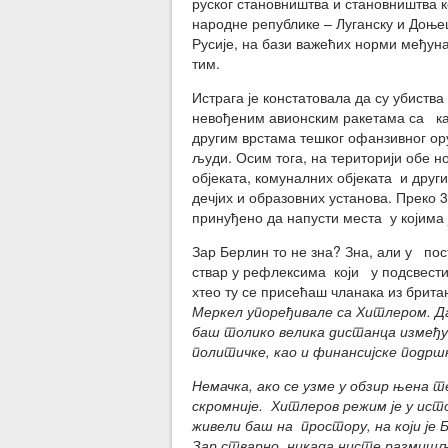
руског становништва и становништва к
народне републике – Луганску и Доњец
Русије, на бази важећих норми међуна
тим.
Истрага је констатовала да су убиств
невођеним авионским ракетама са ка
другим врстама тешког офанзивног ору
људи. Осим тога, на територији обе 
објеката, комуналних објеката и друг
дечјих и образовних установа. Преко 
принуђено да напусти места у којима 
Зар Берлин то не зна? Зна, али у по
ствар у рефлексима који у подсвести 
хтео ту се присећаш чланака из брит
Меркел упоређивале са Хитлером. Да,
баш толико велика дистанца измеђ
политичке, као и финансијске подрш
Немачка, ако се узме у обзир њена 
скромније. Хитлеров режим је у ист
живели баш на простору, на који је 
Зар стварно никада нисте размишљ