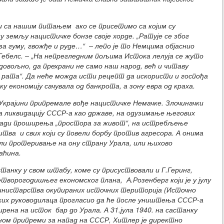
 са нашим питањем ако се присетимо са којим су
 земљу нацистичке бонзе своје хорде. „Ратује се због
за гуму, гвожђе и руде…“ – лепо је то Немцима објаснио
ебелс. – „На непрегледним пољима Истока лелуја се жуто
 довољно, да прехрани не само наш народ, већ и читаву
 рата“. Да неће можда исти рецепт да искористи и госпођа
у економију сачувала од банкрота, а зону евра од краха.
 Украјини припремале вође нацистичке Немачке. Злочиначки
а ликвидацију СССР-а као државе, на одузимање његових
ради проширења „простора за живот“, на истребљење
ва и свих који су повели борбу против агресора. А онима
или протеривање на ону страну Урала, или њихово
аћина.
астанку у свом штабу, коме су присуствовали и Г.Геринг,
творогодишњег економског плана, А.Розенберг који је у јулу
 министарства окупираних источних територија (Источно
их руководилаца прогласио да ће после уништења СССР-а
рена на исток бар до Урала. А 31.јула 1940. на састанку
ном припреми за напад на СССР, Хитлер је директно