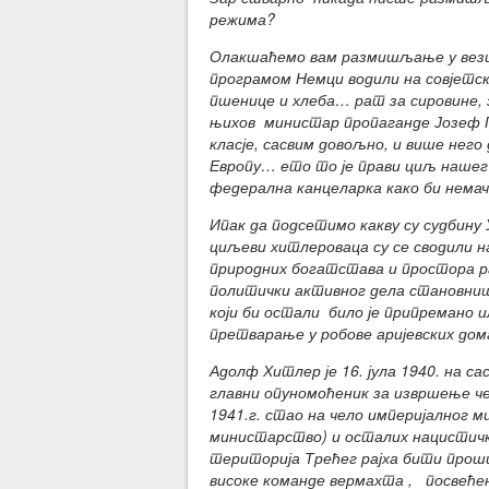
режима?
Олакшаћемо вам размишљање у вези
програмом Немци водили на совјетску
пшенице и хлеба… рат за сировине, 
њихов министар пропаганде Јозеф Г
класје, сасвим довољно, и више него
Европу… ето то је прави циљ нашег
федерална канцеларка како би немачк
Ипак да подсетимо какву су судбину
циљеви хитлероваца су се сводили н
природних богатстава и простора 
политички активног дела становништ
који би остали било је припремано 
претварање у робове аријевских дом
Адолф Хитлер је 16. јула 1940. на с
главни опуномоћеник за извршење че
1941.г. стао на чело империјалног
министарство) и осталих нацистичк
територија Трећег рајха бити проши
високе команде вермахта , посвеће