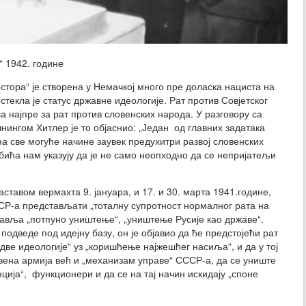
“ 1942. године
остора“ је створена у Немачкој много пре доласка нациста на
 стекла је статус државне идеологије. Рат против Совјетског
а најпре за рат против словенских народа. У разговору са
ингом Хитлер је то објаснио: „Један од главних задатака
на све могуће начине заувек предухитри развој словенских
бића нам указују да је не само неопходно да се непријатељи
тавом вермахта 9. јануара, и 17. и 30. марта 1941.године,
ССР-а представљати „тоталну супротност нормалног рата на
тавља „потпуно уништење“, „уништење Русије као државе“.
одведе под идејну базу, он је објавио да ће предстојећи рат
ве идеологије“ уз „коришћење најжешћег насиља“, и да у тој
вена армија већ и „механизам управе“ СССР-а, да се униште
ција“, функционери и да се на тај начин искидају „споне