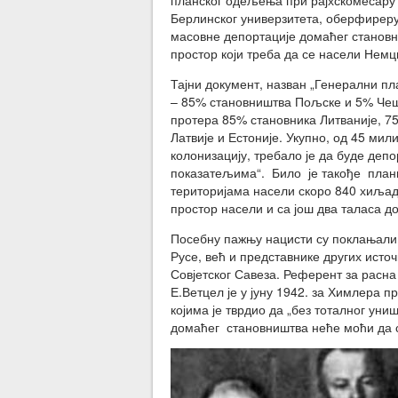
планског одељења при рајхскомесару 
Берлинског универзитета, оберфиреру
масовне депортације домаћег становн
простор који треба да се насели Немц
Тајни документ, назван „Генерални пл
– 85% становништва Пољске и 5% Чешк
протера 85% становника Литваније, 7
Латвије и Естоније. Укупно, од 45 ми
колонизацију, требало је да буде де
показатељима“. Било је такође пла
територијама насели скоро 840 хиљад
простор насели и са још два таласа д
Посебну пажњу нацисти су поклањали 
Русе, већ и представнике других исто
Совјетског Савеза. Референт за расна
Е.Ветцел је у јуну 1942. за Химлера 
којима је тврдио да „без тоталног ун
домаћег становништва неће моћи да с