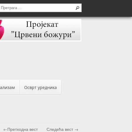
бализам
Осврт уредника
←Претходна вест
Следећа вест →