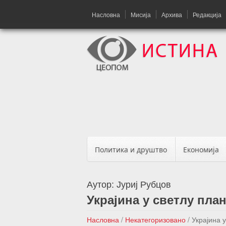
Насловна
Мисија
Архива
Редакција
Политика и друштво
Економија
Аутор:
Јуриј Рубцов
Украјина у светлу пла
Насловна
/
Некатегоризовано
/
Украјина 