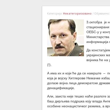
Категорија:
Некатегоризовано
/
Објављено: 
3.октобра је 
стационирани 
ОЕБС-у у конт
Министарства
информација п
Да констатује
украјинских м
војника ће на 
(!).
А има их и који ће да се намрште – п
која је војску Хитлерове Немачке изб
долазе војна лица демократске државе
денацификације.
Али, заиста није тешко наћи разлоге з
баш дирљива подршка коју влада Анге
особине неонацистичког режима, а вр