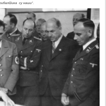
Прибалтика су наши“.