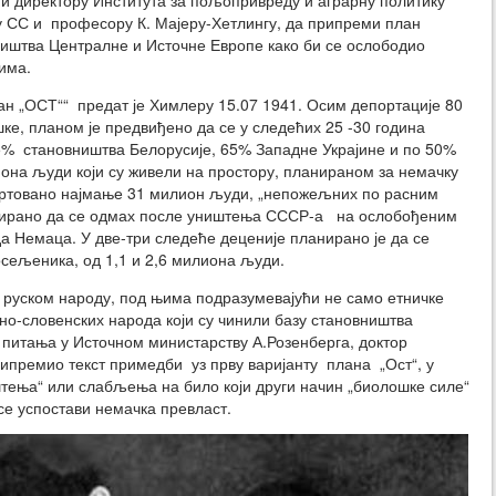
и директору Института за пољопривреду и аграрну политику
 СС и професору К. Мајеру-Хетлингу, да припреми план
иштва Централне и Источне Европе како би се ослободио
има.
ан „ОСТ““ предат је Химлеру 15.07 1941. Осим депортације 80
е, планом је предвиђено да се у следећих 25 -30 година
5% становништва Белорусије, 65% Западне Украјине и по 50%
лиона људи који су живели на простору, планираном за немачку
портовано најмање 31 милион људи, „непожељних по расним
нирано да се одмах после уништења СССР-а на ослобођеним
а Немаца. У две-три следеће деценије планирано је да се
осељеника, од 1,1 и 2,6 милиона људи.
руском народу, под њима подразумевајући не само етничке
чно-словенских народа који су чинили базу становништва
 питања у Источном министарству А.Розенберга, доктор
припремио текст примедби уз прву варијанту плана „Ост“, у
иштења“ или слабљења на било који други начин „биолошке силе“
е успостави немачка превласт.