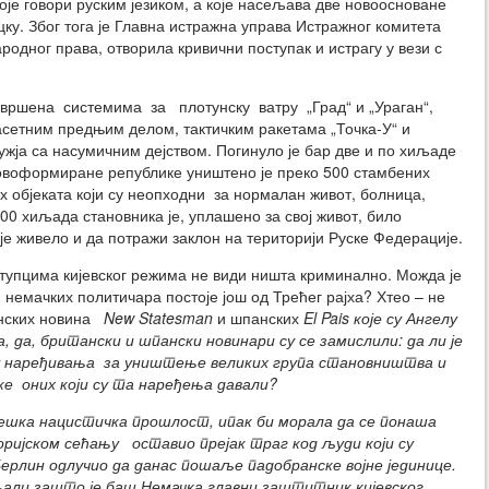
оје говори руским језиком, а које насељава две новоосноване
ку. Због тога је Главна истражна управа Истражног комитета
родног права, отворила кривични поступак и истрагу у вези с
а вршена системима за плотунску ватру „Град“ и „Ураган“,
сетним предњим делом, тактичким ракетама „Точка-У“ и
жја са насумичним дејством. Погинуло је бар две и по хиљаде
новоформиране републике уништено је преко 500 стамбених
их објеката који су неопходни за нормалан живот, болница,
300 хиљада становника је, уплашено за свој живот, било
је живело и да потражи заклон на територији Руске Федерације.
ступцима кијевског режима не види ништа криминално. Можда је
немачких политичара постоје још од Трећег рајха? Хтео – не
анских новина
New Statesman
и шпанских
El Pais
које су Ангелу
 да, британски и шпански новинари су се замислили: да ли је
у наређивања за уништење великих група становништва и
ке оних који су та наређења давали?
тешка нацистичка прошлост, ипак би морала да се понаша
оријском сећању оставио прејак траг код људи који су
Берлин одлучио да данас пошаље падобранске војне јединице.
али зашто је баш Немачка главни заштитник кијевског