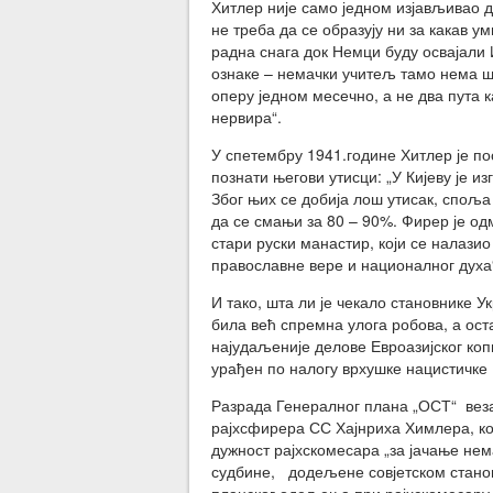
Хитлер није само једном изјављивао д
не треба да се образују ни за какав у
радна снага док Немци буду освајали 
ознаке – немачки учитељ тамо нема шт
оперу једном месечно, а не два пута к
нервира“.
У спетембру 1941.године Хитлер је по
познати његови утисци: „У Кијеву је и
Због њих се добија лош утисак, споља
да се смањи за 80 – 90%. Фирер је о
стари руски манастир, који се налазио
православне вере и националног духа
И тако, шта ли је чекало становнике 
била већ спремна улога робова, а ос
најудаљеније делове Евроазијског коп
урађен по налогу врхушке нацистичке
Разрада Генералног плана „ОСТ“ везан
рајхсфирера СС Хајнриха Химлера, кој
дужност рајхскомесара „за јачање нема
судбине, додељене совјетском становн