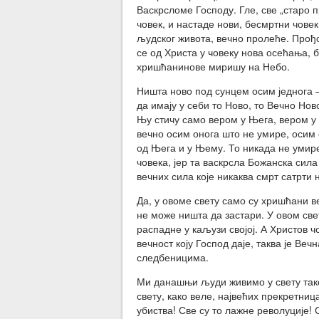
Васкрсломе Господу. Гле, све „старо 
човек, и настаде нови, бесмртни чове
људског живота, вечно пролеће. Прођ
се од Христа у човеку нова осећања, 
хришћанинове миришу на Небо.
Ништа ново под сунцем осим једнога –
да имају у себи то Ново, то Вечно Ново
Њу стичу само вером у Њега, вером у 
вечно осим онога што не умире, осим о
од Њега и у Њему. То никада не умире 
човека, јер та васкрсла Божанска сила
вечних сила које никаква смрт сатрти 
Да, у овоме свету само су хришћани в
не може ништа да застари. У овом свет
распадне у каљузи својој. А Христов чо
вечност коју Господ даје, таква је Ве
следбеницима.
Ми данашњи људи живимо у свету тако
свету, како веле, највећих прекретниц
убиства! Све су то лажне револуције! 