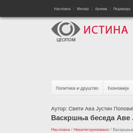
Насловна
Мисија
Архива
Редакција
Политика и друштво
Економија
Аутор:
Свети Ава Јустин Попови
Васкршња беседа Аве Ј
Насловна
/
Некатегоризовано
/
Васкршња 