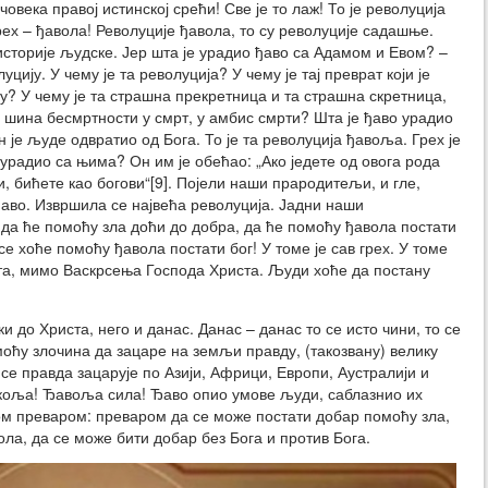
овека правој истинској срећи! Све је то лаж! То је револуција
 грех – ђавола! Револуције ђавола, то су револуције садашње.
 историје људске. Јер шта је урадио ђаво са Адамом и Евом? –
цију. У чему је та револуција? У чему је тај преврат који је
? У чему је та страшна прекретница и та страшна скретница,
са шина бесмртности у смрт, у амбис смрти? Шта је ђаво урадио
 је људе одвратио од Бога. То је та револуција ђавоља. Грех је
 урадио са њима? Он им је обећао: „Ако једете од овога рода
, бићете као богови“[9]. Појели наши прародитељи, и гле,
ђаво. Извршила се највећа револуција. Јадни наши
да ће помоћу зла доћи до добра, да ће помоћу ђавола постати
се хоће помоћу ђавола постати бог! У томе је сав грех. У томе
ста, мимо Васкрсења Господа Христа. Људи хоће да постану
и до Христа, него и данас. Данас – данас то се исто чини, то се
оћу злочина да зацаре на земљи правду, (такозвану) велику
 се правда зацарује по Азији, Африци, Европи, Аустралији и
коља! Ђавоља сила! Ђаво опио умове људи, саблазнио их
ом преваром: преваром да се може постати добар помоћу зла,
ла, да се може бити добар без Бога и против Бога.