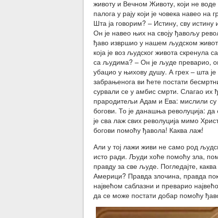
животу и Вечном Животу, који не воде ч
палога у рају који је човека навео на
Шта ја говорим? – Истину, сву истину
Он је навео њих на своју ђавољу револу
ђаво извршио у нашем људском животу
која је воз људског живота скренула 
са људима? – Он је људе преварио, он
убацио у њихову душу. А грех – шта је
забрањенога ви ћете постати бесмртни
сурвали се у амбис смрти. Слагао их 
прародитељи Адам и Ева: мислили су 
богови. То је данашња револуција: да 
је сва лаж свих револуција мимо Хри
богови помоћу ђавола! Каква лаж!
Али у тој лажи живи не само род људск
исто ради. Људи хоће помоћу зла, пом
правду за све људе. Погледајте, каква
Америци? Правда злочина, правда по
највећом саблазни и преварио највећ
да се може постати добар помоћу ђаво