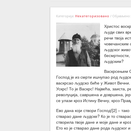
Категорија:
Некатегоризовано
/
Објављено: 
Христос воскр
људи свих вре
речи твоја ис
човечанским с
људског живот
бесмртности,
људским?
Васкрсењем Св
Господ је из смрти ишчупао род људски
васкрсао људско биће у Живот Вечни. Г
Ускрс! То је Васкрс! Највећа, заиста,
револуција, савршена и довршена, јер
се улази кроз Истину Вечну, кроз Прав
Ево дана који створи Господ![2] – тако
стварао дане људске? Ко је то стварао
створила твоје дане и моје дане и кро
Ето ко је стварао дане рода људског и