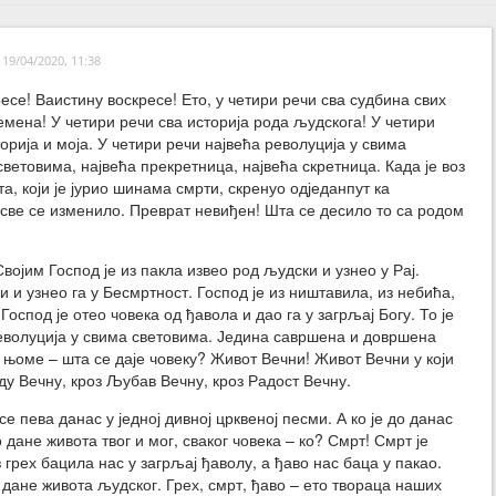
19/04/2020, 11:38
есе! Ваистину воскресе! Ето, у четири речи сва судбина свих
мена! У четири речи сва историја рода људскога! У четири
торија и моја. У четири речи највећа револуција у свима
ветовима, највећа прекретница, највећа скретница. Када је воз
а, који је јурио шинама смрти, скренуо одједанпут ка
 све се изменило. Преврат невиђен! Шта се десило то са родом
ојим Господ је из пакла извео род људски и узнео у Рај.
 и узнео га у Бесмртност. Господ је из ништавила, из небића,
оспод је отео човека од ђавола и дао га у загрљај Богу. То је
 револуција у свима световима. Једина савршена и довршена
 њоме – шта се даје човеку? Живот Вечни! Живот Вечни у који
ду Вечну, кроз Љубав Вечну, кроз Радост Вечну.
 се пева данас у једној дивној црквеној песми. А ко је до данас
 дане живота твог и мог, сваког човека – ко? Смрт! Смрт је
з грех бацила нас у загрљај ђаволу, а ђаво нас баца у пакао.
 дане живота људског. Грех, смрт, ђаво – ето твораца наших