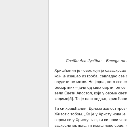
Свети Ава Јустин – Беседа на 
Хришћанин је човек који је саваскрсао
који је изашао из гроба, савладао све
наудити не може. Не једна, него све с
Бесмртник – јачи од свих смрти, он се
вели Свети Апостол, који у овоме свет
ходимо[5]. То је наш подвиг, хришћан
Ти си хришћанин. Долази жалост кроз о
Живот с тобом. „Ко је у Христу нова је
вером си у Христу, гле, ти си нови чов
васкрсли мртвац, ти имаш ново срце, 