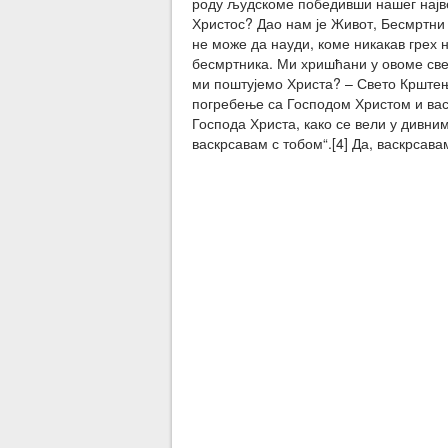
роду људскоме победивши нашег најве
Христос? Дао нам је Живот, Бесмртни
не може да науди, коме никакав грех 
бесмртника. Ми хришћани у овоме све
ми поштујемо Христа? – Свето Крштење
погребење са Господом Христом и вас
Господа Христа, како се вели у дивним
васкрсавам с тобом“.[4] Да, васкрсава