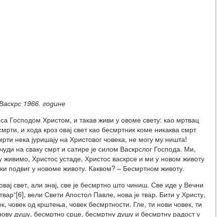
Васкрс 1966. године
 са Господом Христом, и такав живи у овоме свету: као мртвац
 смрти, и хода кроз овај свет као бесмртник коме никаква смрт
мрти нека јуришају на Христовог човека, не могу му ништа!
 чуди на сваку смрт и сатире је силом Васкрслог Господа. Ми,
у живимо, Христос устаде, Христос васкрсе и ми у новом животу
ски подвиг у новоме животу. Каквом? – Бесмртном животу.
вај свет, али знај, све је бесмртно што чиниш. Све иде у Вечни
 твар“[6], вели Свети Апостол Павле, нова је твар. Бити у Христу,
ек, човек од крштења, човек бесмртности. Гле, ти нови човек, ти
нову душу, бесмртно срце, бесмртну душу и бесмртну радост у