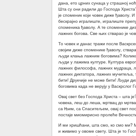
дана, ето црних сунаца у страшној ноћ
Шта су они радили до Господа Христа?
је споменик који човек диже ђаволу. И
бескрајно игралиште, игралиште преп
споменика ђаволу. А те споменике диз
лажних богова. Све њих стварао је чо
То човек и данас тражи после Васкрс
својим диже споменике ђаволу, ствара
људи клања лажним боговима? Колико
људи у лажима културе. Култура евро
лажних философа, лажних мудраца, ла
лажних диктатора, лажних мучитеља, т
бити! Друкчије не може бити! Људи д
боговима када не верују у Васкрслог 
Овај свет без Господа Христа – шта ј
човека, леш до леша, мртвац до мртва
са Њим, са Спаситељем, овај свет пос
постаје миомирисно пролеће Вечности
И ми хришћани, шта смо, ко смо ми? М
и живимо у овоме свету. Шта је то Го