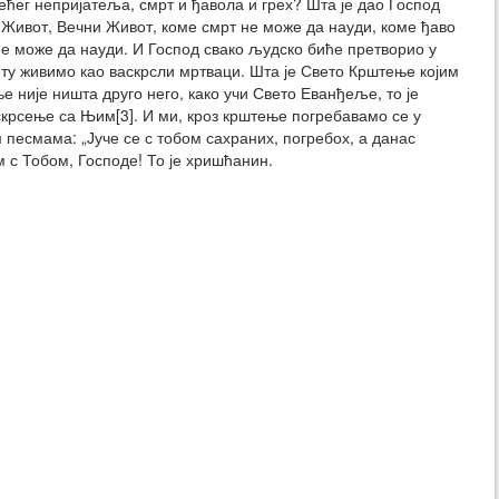
ћег непријатеља, смрт и ђавола и грех? Шта је дао Господ
 Живот, Вечни Живот, коме смрт не може да науди, коме ђаво
не може да науди. И Господ свако људско биће претворио у
ту живимо као васкрсли мртваци. Шта је Свето Крштење којим
 није ништа друго него, како учи Свето Еванђеље, то је
крсење са Њим[3]. И ми, кроз крштење погребавамо се у
 песмама: „Јуче се с тобом сахраних, погребох, а данас
м с Тобом, Господе! То је хришћанин.