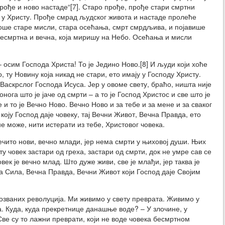
прође и ново настаде“[7]. Старо прође, прође стари смртни
к у Христу. Прође смрад људског живота и настаде пролеће
оше старе мисли, стара осећања, смрт смрдљива, и појавише
бесмртна и вечна, која миришу на Небо. Осећања и мисли
 осим Господа Христа! То је Једино Ново.[8] И људи који хоће
, ту Новину која никад не стари, ето имају у Господу Христу.
Васкрслог Господа Исуса. Јер у овоме свету, браћо, ништа није
нога што је јаче од смрти – а то је Господ Христос и све што је
и то је Вечно Ново. Вечно Ново и за тебе и за мене и за сваког
 коју Господ даје човеку, тај Вечни Живот, Вечна Правда, ето
не може, нити истерати из тебе, Христовог човека.
ечито нови, вечно млади, јер нема смрти у њиховој души. Њих
у човек застари од греха, застари од смрти, док не умре сав се
век је вечно млад. Што дуже живи, све је млађи, јер таква је
чна Сила, Вечна Правда, Вечни Живот који Господ даје Својим
званих револуција. Ми живимо у свету преврата. Живимо у
а. Куда, куда прекретнице данашње воде? – У злочине, у
Све су то лажни преврати, који не воде човека бесмртном