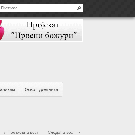
бализам
Осврт уредника
←Претходна вест
Следећа вест →