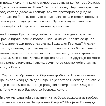
и греха и смрти, у којој је живео род људски до Господа Христа.
 Дизали споменике. Коме? Смрти и ђаволу! Јер сваки грех, то
 овај свет до доласка Господа Христа претворио се у једно
уно лажних богова, препуно споменика греха и смрти, препуно
али људи, људи гресима својим. Пун свет идола, пун свет
век лажући себе грехом, сластима греховним.
ења Господа Христа, када неће за Њим. Он и данас грехом
 разне идоле, лажне богове и клања им се. Колико се данас
 је данас људи неосетљивих на Васкрслог Господа? А људи,
пска: идолиште, страшно идолиште пуно лажних богова, пуно
жних научника, лажних законика, лажних царева и краљева,
ирана. Све то без Христа и против Христа – и друкчије не може
ижу стално споменике ђаволу, људи живе стално међу лажним
Господа Исуса.
е? Смртиште! Мртвачница! Огромна гробница! И у њој ставили
ца, смрдљивац до смрдљивца. То је свет без Господа Христа! А
таје васкрсилиште, постаје расадник бесмртности. Овај свет
. То је учинило Васкрсење Господа Христа.
и смо мртваци који су изишли из гробова, васкрсли из гробова
спод учинио са нама Васкрсењем Својим? Шта је то Господ дао