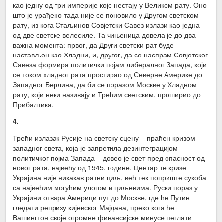
као једну од три империје које нестају у Великом рату. Оно
што је урађено тада није се поновило у Другом светском
рату, из кога Стаљинов Совјетски Савез излази као једна
од две светске велесиле. Та чињеница довела је до два
важна момента: првог, да Други светски рат буде
настављен као Хладни, и, другог, да се наспрам Совјетског
Савеза формира политички појам либералног Запада, који
се током хладног рата простирао од Северне Америке до
Западног Берлина, да би се поразом Москве у Хладном
рату, који неки називају и Трећим светским, проширио до
Прибалтика.
4.
Трећи излазак Русије на светску сцену – праћен кризом
западног света, која је запретила дезинтеграцијом
политичког појма Запада – довео је свет пред опасност од
новог рата, највећу од 1945. године. Центар те кризе
Украјина није никакав ратни циљ, већ тек поприште сукоба
са највећим могућим улогом и циљевима. Руски пораз у
Украјини отвара Америци пут до Москве, где ће Путин
гледати репризу кијевског Мајдана, преко кога ће
Вашингтон своје огромне финансијске минусе пеглати