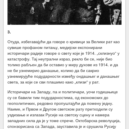
3.
Отуда, избегавајући да говоре о кривици за Велики рат као
сувише профаном питању, медијски експонирани
историчари радије говоре о свету који је 1914. „склизнуо“ у
катастрофу. Тај неутрални израз, рекло би се, није био
толико рабљен да би оставио у миру духове из 1914. и да
не би узнемирио данашње, колико да би сакрио
узнемирујуће подударности између ондашњег и данашњег
света, за који се сви плашимо како „клизи“ у рат.
Историчари на Западу, па и политичари, уочи годишњице
су се бавили тим подударностима, од економских до
геополитичких, редовно пропуштајући да помену једну.
Наиме, и Првом и Другом светском рату претходили су
уздизање и излазак Русије на светску сцену и намера
западних сила да је у томе спрече. Октобарска револуција,
спонзорисана са Запада, зауставила је и срушила Русију