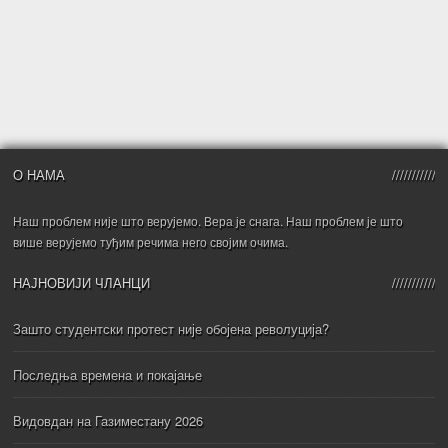
О НАМА
Наш проблем није што верујемо. Вера је снага. Наш проблем је што
више верујемо туђим речима него својим очима.
НАЈНОВИЈИ ЧЛАНЦИ
Зашто студентски протест није обојена револуција?
Последња времена и покајање
Видовдан на Газиместану 2026