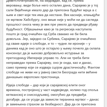
Деветсточетрнаесте, на Видовдан, кад се, према
веровању, види боље него осталих дана, Сарајево је у тој
сали Вијећнице имало дар да препозна будућег мрца а с
њим и свет који тек има да нестане. Век касније, клањајући
се мртвом Хабсбургу, оно више није у моћи ни да сагледа
прошлост онога чему је век пре умело да предвиди рђаву
будућност. Објашњење како је та регресија наступила
пошто је град очишћен од Срба свакако не би била
довољна. Јер, заједно са Србима, Сарајево је очишћено
од сваке идеје о слободи, и то – чудне ли ироније – у
данима кад је оно што је остајало у њему почело да склапа
консензус да је њихово добровољно истурање за
претходницу Империје управо то. Али не треба бити
неправедан према Сарајеву, оно је онда, као и данас,
само пример који се издваја сцојом драстичношћу. Фантом
слободе не живи ни у јавној свести Београда нити већине
данашњих европских престоница.
Идеја слободе – дар који је сарајевској елити оног
времена, постројеној у част надвојводе, колико год споља
кетманској и снисходљивој, омогућио да предвиђа
догађаје, да се усуди да замисли тиранина мртвог – данас
је замењена страхом за безбедност. Дар да се препозна