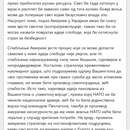
преко пребогатих руских ресурса. Свет би тада потонуо у
мрак и расплет би зависио само од тога колико Божја воља
може да толерише свет којим безусловно влада зло.
Насупрот томе, пораз Америке у Украјини имао би снагу
неке врсте светске (контра)револуције, таман тако би се
могао назвати повратак идеје слободе, која би потиснула
страх за безбедност.
Слабљење Америке јесте процес који се може допасти
свакоме у коме идеја слободе није умрла, али то
слабљење најнаоружанију силу чини бешњом, суровијом и
непредвидивијом. Уосталом, стратегија превентивног
нуклеарног удара, што подразумева одлуку Вашингтона да
свог противника може пре сваког сукоба да заспе атомским
главама, не може бити производ самопоуздања, већ
слабости. Исто тако, најновија идеја лансирана из
Вашингтона о „паметној војсци“, према којој НАТО не би
чиниле националне армије, већ би то била јединствена
војска под командом Пентагона, такође је производ
америчке несигурности да им неке земље НАТО неће бити
лојалне у случају критичне потребе. На крају, промена
америчке стратегије на постконфликтним подручјима,
какву смо могли да видимо најпре у Египту а затим још