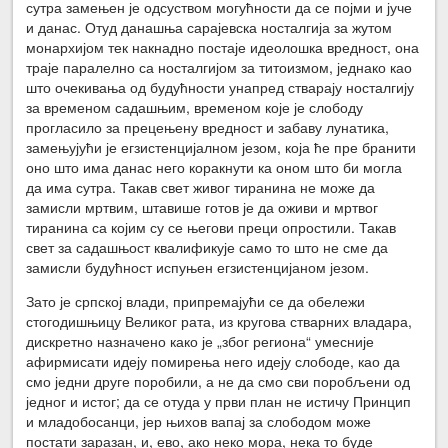
сутра замењен је одсуством могућности да се појми и јуче
и данас. Отуд данашња сарајевска носталгија за жутом
монархијом тек накнадно постаје идеолошка вредност, она
траје паралелно са носталгијом за титоизмом, једнако као
што очекивања од будућности унапред стварају носталгију
за временом садашњим, временом које је слободу
прогласило за прецењену вредност и забаву лунатика,
замењујући је егзистенцијалном језом, која ће пре бранити
оно што има данас него коракнути ка оном што би могла
да има сутра. Такав свет живог тиранина не може да
замисли мртвим, штавише готов је да оживи и мртвог
тиранина са којим су се његови преци опростили. Такав
свет за садашњост квалификује само то што не сме да
замисли будућност испуњен егзистенцијаном језом.
Зато је српској влади, припремајући се да обележи
стогодишњицу Великог рата, из кругова стварних владара,
дискретно назначено како је „због региона“ умесније
афирмисати идеју помирења него идеју слободе, као да
смо једни друге поробили, а не да смо сви поробљени од
једног и истог; да се отуда у први план не истичу Принцип
и младобосанци, јер њихов вапај за слободом може
постати заразан, и, ево, ако неко мора, нека то буде