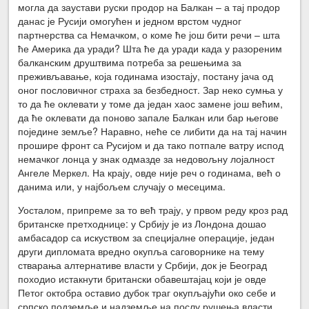
могла да заустави руски продор на Балкан – а тај продор
данас је Русији омогућен и једном врстом чудног
партнерства са Немачком, о коме ће још бити речи – шта
ће Америка да уради? Шта ће да уради када у разореним
балканским друштвима потреба за решењима за
преживљавање, која годинама изостају, постану јача од
оног пословичног страха за безбедност. Зар неко сумња у
то да ће оклевати у томе да један хаос замене још већим,
да ће оклевати да поново запале Балкан или бар његове
поједине земље? Наравно, неће се либити да на тај начин
прошире фронт са Русијом и да тако потпале ватру испод
немачког лонца у знак одмазде за недовољну лојалност
Ангеле Меркел. На крају, овде није реч о годинама, већ о
данима или, у најбољем случају о месецима.
Уосталом, припреме за то већ трају, у првом реду кроз рад
британске претходнице: у Србију је из Лондона дошао
амбасадор са искуством за специјалне операције, један
други дипломата вредно окупља саговорнике на тему
стварања алтернативе власти у Србији, док је Београд
походио истакнути британски обавештајац који је овде
Петог октобра оставио дубок траг окупљајући око себе и
српско подземље и надземље на послу рушења власти.