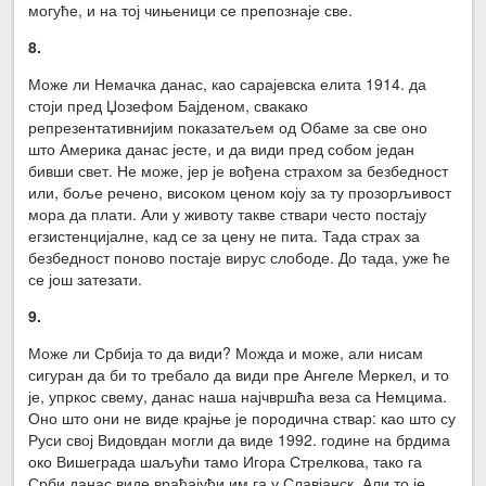
могуће, и на тој чињеници се препознаје све.
8.
Може ли Немачка данас, као сарајевска елита 1914. да
стоји пред Џозефом Бајденом, свакако
репрезентативнијим показатељем од Обаме за све оно
што Америка данас јесте, и да види пред собом један
бивши свет. Не може, јер је вођена страхом за безбедност
или, боље речено, високом ценом коју за ту прозорљивост
мора да плати. Али у животу такве ствари често постају
егзистенцијалне, кад се за цену не пита. Тада страх за
безбедност поново постаје вирус слободе. До тада, уже ће
се још затезати.
9.
Може ли Србија то да види? Можда и може, али нисам
сигуран да би то требало да види пре Ангеле Меркел, и то
је, упркос свему, данас наша најчвршћа веза са Немцима.
Оно што они не виде крајње је породична ствар: као што су
Руси свој Видовдан могли да виде 1992. године на брдима
око Вишеграда шаљући тамо Игора Стрелкова, тако га
Срби данас виде враћајући им га у Славјанск. Али то је