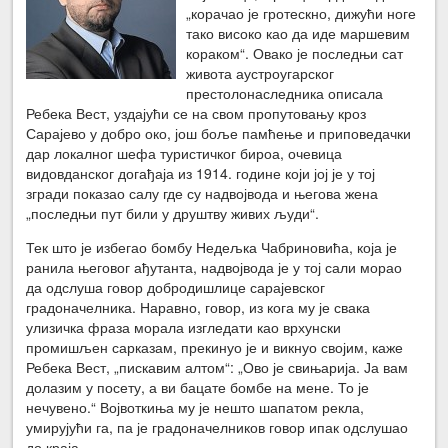
„корачао је гротескно, дижући ноге
тако високо као да иде маршевим
кораком“. Овако је последњи сат
живота аустроугарског
престолонаследника описала
Ребека Вест, уздајући се на свом пропутовању кроз
Сарајево у добро око, још боље памћење и приповедачки
дар локалног шефа туристичког бироа, очевица
видовданског догађаја из 1914. године који јој је у тој
згради показао салу где су надвојвода и његова жена
„последњи пут били у друштву живих људи“.
Тек што је избегао бомбу Недељка Чабриновића, која је
ранила његовог ађутанта, надвојвода је у тој сали морао
да одслуша говор добродишлице сарајевског
градоначелника. Наравно, говор, из кога му је свака
улизичка фраза морала изгледати као врхунски
промишљен сарказам, прекинуо је и викнуо својим, каже
Ребека Вест, „пискавим алтом“: „Ово је свињарија. Ја вам
долазим у посету, а ви бацате бомбе на мене. То је
нечувено.“ Војвоткиња му је нешто шапатом рекла,
умирујући га, па је градоначелников говор ипак одслушао
до краја.