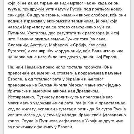
који јој не да да тиранина види мртвог чак ни када се он
љуља, придружује ултиматуму Русији под претњом нових
санкција. Са друге стране, немачки вирус слободе, који они
додуше изражавају економским терминима, је онај који
наводи Меркелову да се готово свакодневно чује са
Путином. Уосталом, део резултата тих разговора је и тај
што Немачка окупља земље Јужног тока (за сада
Словенију, Аустрију, Мађарску и Србију, све осим
Бугарске) у све чвршћу координацију, која Вашингтону иде
на нерве више него било шта друго у данашњој Европи.
Не, није Немачка преко ноћи постала проруска. Она
препознаје да америчка стратегија подразумева паљење
Европе, а од тоталног рата у Украјини и његовог
преношења на Балкан Ангела Меркел мање жели једино
британске и америчке авионе над Дрезденом.
Истовремено, Путинову политику она препознаје као
максимално уздржавање од рата, где је Крим представљао
ход по жилету, успешан изузетак и ризик да би сутра Русија
уопште могла да, у случају напада, брани своје југозападно
крило. Отуда је Путинова дефанзива у Украјини друго име
за политичку офанзиву у Европи.