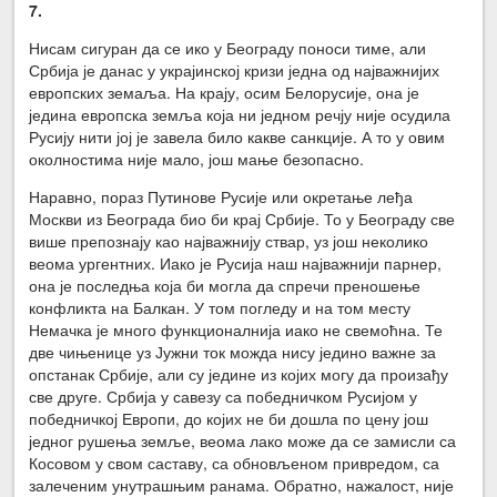
7.
Нисам сигуран да се ико у Београду поноси тиме, али
Србија је данас у украјинској кризи једна од најважнијих
европских земаља. На крају, осим Белорусије, она је
једина европска земља која ни једном речју није осудила
Русију нити јој је завела било какве санкције. А то у овим
околностима није мало, још мање безопасно.
Наравно, пораз Путинове Русије или окретање леђа
Москви из Београда био би крај Србије. То у Београду све
више препознају као најважнију ствар, уз још неколико
веома ургентних. Иако је Русија наш најважнији парнер,
она је последња која би могла да спречи преношење
конфликта на Балкан. У том погледу и на том месту
Немачка је много функционалнија иако не свемоћна. Те
две чињенице уз Јужни ток можда нису једино важне за
опстанак Србије, али су једине из којих могу да произађу
све друге. Србија у савезу са победничком Русијом у
победничкој Европи, до којих не би дошла по цену још
једног рушења земље, веома лако може да се замисли са
Косовом у свом саставу, са обновљеном привредом, са
залеченим унутрашњим ранама. Обратно, нажалост, није