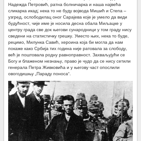
Надежда Петровић, ратна болничарка и наша највећа
сликарка икад; нека то не буду војвода Мишић и Степа –
узгред, ослободилац оног Сарајева које је умело да види
будућност, чије име је носила десна обала Миљацке у
центру града све док његови сународници у том граду нису
сведени на статистичку грешку. Уместо њих, нека то буде,
рецимо, Милунка Савић, хероина која би могла да нам
покаже како Србија тих година није ратовала за слободу,
већ је поштовала родну равноправност. Захваљујући се
Богу и блаженом незнању, право је чудо да се нису сетили
генерала Петра Живковића и у његову част опослили
овогодишњу „Параду поноса“.