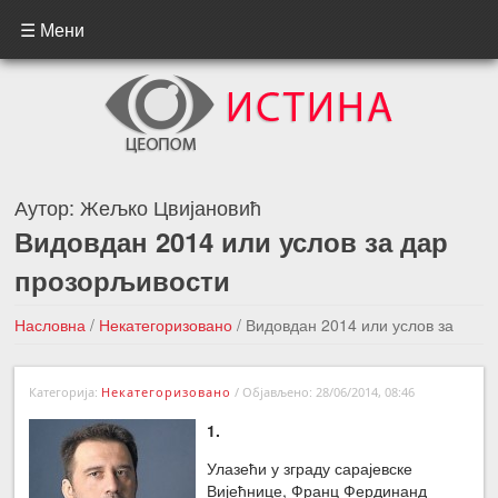
☰ Мени
Аутор:
Жељко Цвијановић
Видовдан 2014 или услов за дар
прозорљивости
Насловна
/
Некатегоризовано
/
Видовдан 2014 или услов за
дар прозорљивости
Категорија:
Некатегоризовано
/
Објављено: 28/06/2014, 08:46
←Претходна вест
Следећа вест →
1.
Улазећи у зграду сарајевске
Вијећнице, Франц Фердинанд