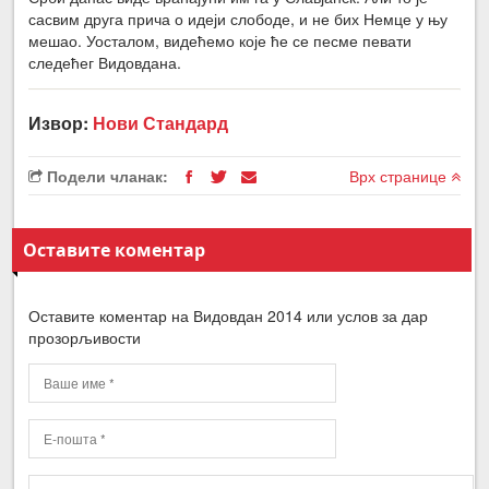
сасвим друга прича о идеји слободе, и не бих Немце у њу
мешао. Уосталом, видећемо које ће се песме певати
следећег Видовдана.
Извор:
Нови Стандард
Подели чланак:
Врх странице
Оставите коментар
Оставите коментар на Видовдан 2014 или услов за дар
прозорљивости