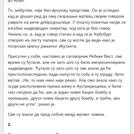
То, међутим, није био врхунац представе. Он је уследио
кад је дошао ред да овај скорашњи мртвац својим говором
узврати на речи добродошлице. У општој пометњи негде се
изгубио надвојводин секретар, код кога је био говор.
Чекало се, а, кад је говор стигао и кад га је Хабсбург
отворио на листу папира, сви су могли да виде како је
попрскан крвљу рањеног ађутанта.
Присутни у соби, наставио је саговорник Ребеке Вест, све
време су ћутали, али не зато што су били импресионирани
надвојводом. Ћутали су зато што су сви знали да ће
престолонаследник, када напусти ту собу и ту зграду, бити
мртав. „Не, то нам нико није рекао. Али смо знали како су
људи расположени према њему и Аустријанцима, и били
смо сигурни да ће, ако је један човек бацио бомбу и
промашио, други човек бацити другу бомбу, и трећи, ако
други не успе“, рекао је.
Сви су знали да пред собом имају мртвог човека.
2.