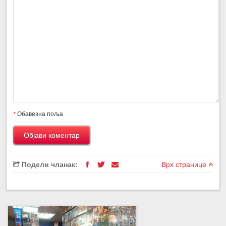
*
Обавезна поља
Подели чланак:
Врх странице