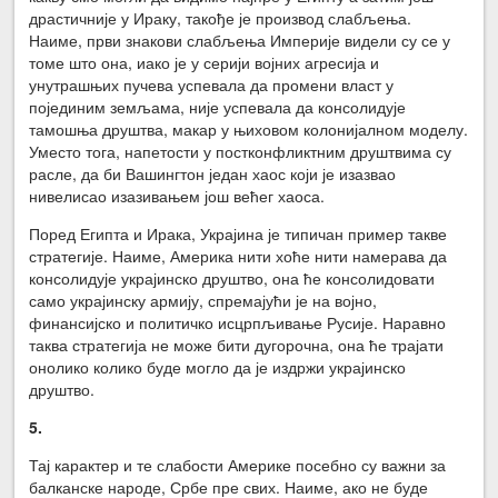
драстичније у Ираку, такође је производ слабљења.
Наиме, први знакови слабљења Империје видели су се у
томе што она, иако је у серији војних агресија и
унутрашњих пучева успевала да промени власт у
појединим земљама, није успевала да консолидује
тамошња друштва, макар у њиховом колонијалном моделу.
Уместо тога, напетости у постконфликтним друштвима су
расле, да би Вашингтон један хаос који је изазвао
нивелисао изазивањем још већег хаоса.
Поред Египта и Ирака, Украјина је типичан пример такве
стратегије. Наиме, Америка нити хоће нити намерава да
консолидује украјинско друштво, она ће консолидовати
само украјинску армију, спремајући је на војно,
финансијско и политичко исцрпљивање Русије. Наравно
таква стратегија не може бити дугорочна, она ће трајати
онолико колико буде могло да је издржи украјинско
друштво.
5.
Тај карактер и те слабости Америке посебно су важни за
балканске народе, Србе пре свих. Наиме, ако не буде