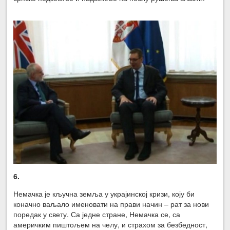
6.
Немачка је кључна земља у украјинској кризи, коју би
коначно ваљало именовати на прави начин – рат за нови
поредак у свету. Са једне стране, Немачка се, са
америчким пиштољем на челу, и страхом за безбедност,