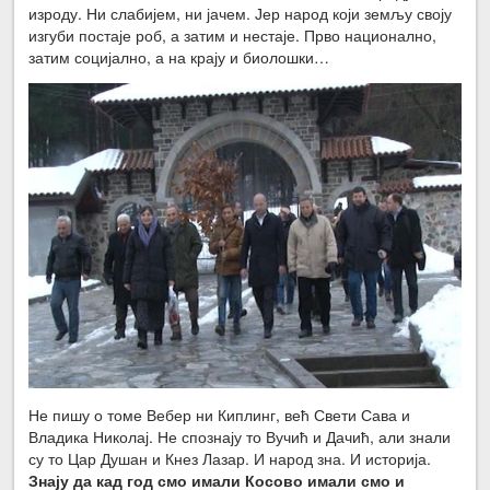
изроду. Ни слабијем, ни јачем. Јер народ који земљу своју
изгуби постаје роб, а затим и нестаје. Прво национално,
затим социјално, а на крају и биолошки…
Не пишу о томе Вебер ни Киплинг, већ Свети Сава и
Владика Николај. Не спознају то Вучић и Дачић, али знали
су то Цар Душан и Кнез Лазар. И народ зна. И историја.
З
нају
да кад год смо имали Косово имали смо и