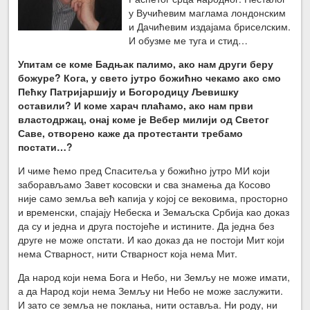
у Вучићевим маглама лондонским
и Дачићевим издајама бриселским.
И обузме ме туга и стид…
Упитам се коме Бадњак палимо, ако нам други беру
божуре? Кога, у свето јутро божићно чекамо ако смо
Пећку Патријаршију и Богородицу Љевишку
оставили? И коме харач плаћамо, ако нам први
властодржац, онај коме је Вебер милији од Светог
Саве, отворено каже да протестанти требамо
постати…?
И чиме ћемо пред Спаситеља у божићно јутро МИ који
заборављамо Завет косовски и сва знамења да Косово
није само земља већ капија у којој се вековима, просторно
и временски, спајају Небеска и Земаљска Србија као доказ
да су и једна и друга постојеће и истините. Да једна без
друге не може опстати. И као доказ да не постоји Мит који
нема Стварност, нити Стварност која нема Мит.
Да народ који нема Бога и Небо, ни Земљу не може имати,
а да Народ који нема Земљу ни Небо не може заслужити.
И зато се земља не поклања, нити оставља. Ни роду, ни