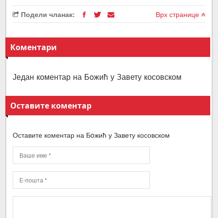
Подели чланак:
Врх странице
Коментари
Један коментар на Бoжић у Завету косовском
Оставите коментар
Оставите коментар на Бoжић у Завету косовском