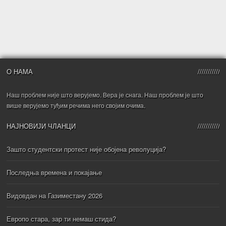
О НАМА
Наш проблем није што верујемо. Вера је снага. Наш проблем је што
више верујемо туђим речима него својим очима.
НАЈНОВИЈИ ЧЛАНЦИ
Зашто студентски протест није обојена револуција?
Последња времена и покајање
Видовдан на Газиместану 2026
Европо стара, зар ти немаш стида?