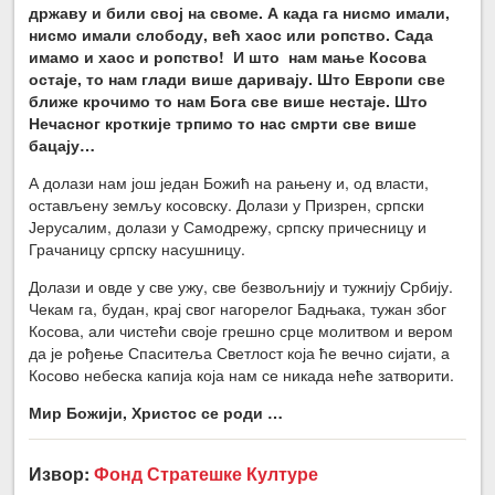
државу и били свој на своме. А када га нисмо имали,
нисмо имали слободу, већ хаос или ропство. Сада
имамо и хаос и ропство! И што нам мање Косова
остаје, то нам глади више даривају. Што Европи све
ближе крочимо то нам Бога све више нестаје. Што
Нечасног кроткије трпимо то нас смрти све више
бацају…
А долази нам још један Божић на рањену и, од власти,
остављену земљу косовску. Долази у Призрен, српски
Јерусалим, долази у Самодрежу, српску причесницу и
Грачаницу српску насушницу.
Долази и овде у све ужу, све безвољнију и тужнију Србију.
Чекам га, будан, крај свог нагорелог Бадњака, тужан због
Косова, али чистећи своје грешно срце молитвом и вером
да је рођење Спаситеља Светлост која ће вечно сијати, а
Косово небеска капија која нам се никада неће затворити.
Мир Божији, Христос се роди …
Извор:
Фонд Стратешке Културе