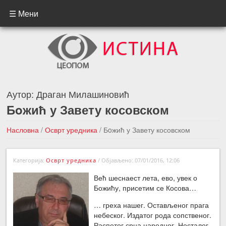
☰ Мени
Аутор:
Драган Милашиновић
Бoжић у Завету косовском
Насловна
/
Осврт уредника
/
Бoжић у Завету косовском
←Претходна вест
Следећа вест →
Категорија:
Осврт уредника
/
Објављено: 07/01/2016, 12:06
Већ шеснаест лета, ево, увек о
Божићу, присетим се Косова…
… греха нашег. Остављеног прага
небеског. Издатог рода сопственог.
Распетог срца народног. Несталог