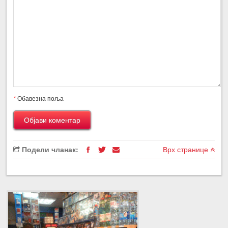
*
Обавезна поља
Подели чланак:
Врх странице