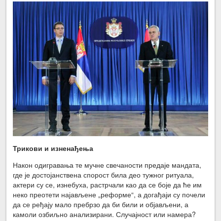
Трикови и изненађења
Након одигравања те мучне свечаности предаје мандата,
где је достојанствена спорост била део тужног ритуала,
актери су се, изнебуха, растрчали као да се боје да ће им
неко преотети најављене „реформе“, а догађаји су почели
да се ређају мало пребрзо да би били и објављени, а
камоли озбиљно анализирани. Случајност или намера?