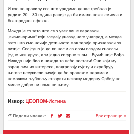
И као по правилу све што урадимо данас требало је
радити 20 – 30 година раније да би имало неког смисла и
благородног ефекта.
Можда је то зато што смо увек више веровали
„визионарима“ који гледају уназад него унапред, а можда
зато што смо нечије детињасте маштарије признавали за
визије. Свеједно је да ли нас и са овом владом сналази
једно или друго, али једно сигурно знам – Вучић није Вођа.
Никада није био и никада то неће постати! Они који му,
зарад личних интереса, подгревају сујету и охрабрују
његове несувисле визије да ће арапским парама и
немачком љубављу створити некакву модерну Србију не
мисле добро ни нама ни њему.
Извор:
ЦЕОПОМ-Истина
Подели чланак:
Врх странице