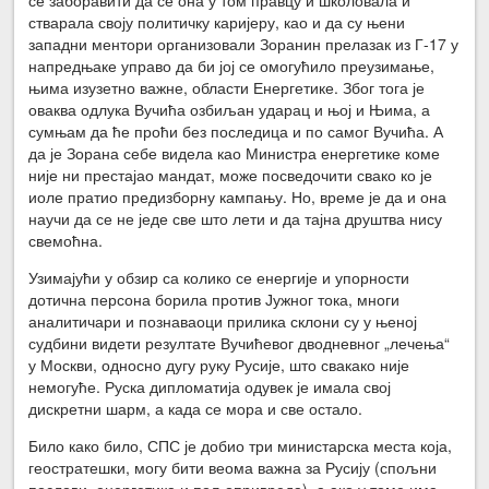
се заборавити да се она у том правцу и школовала и
стварала своју политичку каријеру, као и да су њени
западни ментори организовали Зоранин прелазак из Г-17 у
напредњаке управо да би јој се омогућило преузимање,
њима изузетно важне, области Енергетике. Због тога је
оваква одлука Вучића озбиљан ударац и њој и Њима, а
сумњам да ће проћи без последица и по самог Вучића. А
да је Зорана себе видела као Министра енергетике коме
није ни престајао мандат, може посведочити свако ко је
иоле пратио предизборну кампању. Но, време је да и она
научи да се не једе све што лети и да тајна друштва нису
свемоћна.
Узимајући у обзир са колико се енергије и упорности
дотична персона борила против Јужног тока, многи
аналитичари и познаваоци прилика склони су у њеној
судбини видети резултате Вучићевог дводневног „лечења“
у Москви, односно дугу руку Русије, што свакако није
немогуће. Руска дипломатија одувек је имала свој
дискретни шарм, а када се мора и све остало.
Било како било, СПС је добио три министарска места која,
геостратешки, могу бити веома важна за Русију (спољни