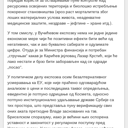
поредак користи за остваривање пуне контроле над
ресурсима освојених територија и биолошко истребљење
покореног становништва (кроз раст морталитета због
лоших материјалних услова живота, неадекватне
медицинске заштите, нездраве – јефтине – хране итд.).
У том смислу, у Вучићевом експозеу нема ни једне једине
економске мере чији ће позитивни ефекти бити већи од
негативних, чак и ако буквално сабирате и одузимате
цифре. Отуда је за Министра финансија и потребан
„стручњак“ какав је Карићев јејловац Лазар Крстић, који ће
лако нестати и брзо бити заборављен кад се одради
„посао“.
У политичком делу експозеа осим безалтернативног
усмеравања ка ЕУ, које није праћено одговарајућом
анализом о цени и последицама таквог опредељења,
евидентно је потпуно одрицање од Космета, односно
потпуно институционално удаљавање државе Србије са
тих простора, што представља пуну верификацију свих
оних аката претходне Владе заснованих на тзв.
Бриселском споразуму, иако је већини њих оспорена
уставност и законитост у регуларном поступку пред