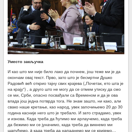
Уместо закључка
И као што ми није било лако да почнем, још теже ми је да
окончам овај текст. Прво, зато што је бесмртни Душко
Радовић већ открио тајну свих крајева („Почетак, ето шта је
на крају“) , а друго што не могу да се отмем утиску да смо
се ми, Срби, опасно посвађали са Временом и да је ова
влада још једна потврда тога. Не знам зашто, ни како, али
свако наше кретање, као народ, увек започињемо 20 до 30
година касније него што је требало. И зато страдамо, увек
и изнова. Када треба да ћутимо ми арлаучемо, када треба
да бежимо ми се јуначимо, када треба да викнемо ми
шапућемо, a када треба да нападнемо ми се кријемо…