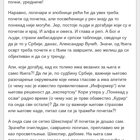
почни, уредниче!
Наравно, логичари и злобници рећи ће да увек треба
почети од почетка, али посвећеници у реч знају да то
понекад није могуће. Јер, постоје људи и догађаји који су и
почетак и крај. И алфа и омега. И глава и реп. А Бог и
људи, страни амбасадори и српски таблоиди, сведоци су
да је то у Србији, данас, Александар Вучић. Значи, од Њега
осврт треба почети и с Њим га завршити, ако желиш да си
објективан и да си у тренду.
Али, који догађај, кад их толико има везаних за њега и
само Њега?! Да ли је, по судбину Србије, важније његово
разочарење окружењем које нема гласове а има апетите
(о чему нас је известио привилеговани „Информер“) или
његова решеност да „експертску“ Кори утера у „Понекад у
осам“ радно време (о чему нас је први обавестио „Курир“
па онда сви остали)? Да ли су важнији његови страхови
или његове наде, питао сам се ја тражећи почетак?!
А онда сам се сетио Шекспира! И почетак је дошао сам.
Зрачеће очигледан, савршено логичан, преплавио ме је
као просветљење. Шекспир, дабоме. На њега сам
помислио док сам гледао оно пренемагање Николића и