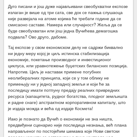
Дуго писани и још дуже најављивани свеобухватни експозе
излаган је више од три сата, све док се пажња слушаоца
није развејала на атоме којима ће требати године да се
смисаоно саставе. Намера или случајност? Жеља да се
буде свеобухватан или још једна Вучићева демагошка
подвала? Ово друго, дабоме.
Тај експозе у свом економском делу не садржи биквално
ни једну меру којој је циљ истинска стабилизација
економије, покетање производног и инвестиционог
циклуса, или уравнотежење буџетских билансних позиција.
Напротив. Циљ је наставак примене погубних
неолибералних принципа, који се у том облику не
примењују ни у једној западној земљи и који ће за
последицу имати потпуну предају реалних привредних
ресурса (капацитета, рудног богатства, плодног земљишта
и радне снаге) апстрактном корпоративном капиталу, што
је издаја можда и већа од издаје Космета!
Иако је познато да Вучић о економији не зна ништа,
предвиђени сценарио није последица незнања, већ плана
направљеног по постојећим шемама које Нови светски