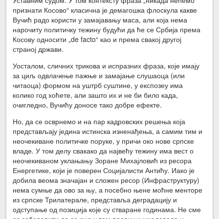
Уставним судом. У том контексту фраза „никада нећемо
признати Косово“ класична је демагошка флоскула какве
Вучић радо користи у замајавању маса, али која нема
нарочиту политичку тежину будући да ће се Србија према
Косову односити „de facto“ као и према свакој другој
страној држави.
Уосталом, сличних трикова и испразних фраза, које имају
за циљ одвлачење пажње и замајање слушаоца (или
читаоца) формом на уштрб суштине, у експозеу има
колико год хоћете, али зашто их и не би било када,
очигледно, Вучићу доносе тако добре ефекте.
Но, да се осврнемо и на пар кадровских решења која
представљају једина истинска изненађења, а самим тим и
неочекиване политичке поруке, у причи око нове српске
владе. У том делу свакако да највећу тежину има вест о
неочекиваном уклањању Зоране Михајловић из ресора
Енергетике, који је поверен Социјалисти Антићу. Иако је
добила веома значајан и сложен ресор (Инфраструктуру)
нема сумње да ово за њу, а посебно њене моћне менторе
из српске Трилатерале, представља деградацију и
одступање од позиција које су стваране годинама. Не сме