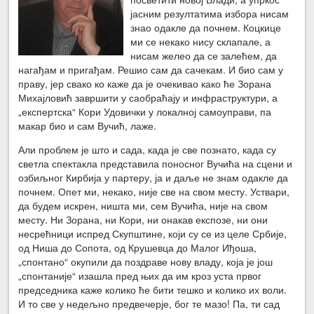
јасним резултатима избора нисам
знао одакле да почнем. Коцкице
ми се некако нису склапале, а
нисам желео да се залећем, да
нагађам и пригађам. Решио сам да сачекам. И био сам у
праву, јер свако ко каже да је очекивао како ће Зорана
Михајловић завршити у саобраћају и инфраструктури, а
„експертска“ Кори Удовички у локалној самоуправи, па
макар био и сам Вучић, лаже.
Али проблем је што и сада, када је све познато, када су
светла спектакла представила поносног Вучића на сцени и
озбиљног Кирбија у партеру, ја и даље не знам одакле да
почнем. Опет ми, некако, није све на свом месту. Уствари,
да будем искрен, ништа ми, сем Вучића, није на свом
месту. Ни Зорана, ни Кори, ни онакав експозе, ни они
несрећници испред Скупштине, који су се из целе Србије,
од Ниша до Сопота, од Крушевца до Малог Иђоша,
„спонтано“ окупили да поздраве нову владу, која је још
„спонтаније“ изашла пред њих да им кроз уста првог
председника каже колико ће бити тешко и колико их воли.
И то све у недељно предвечерје, бог те мазо! Па, ти сад