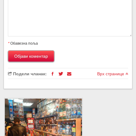
*
Обавезна поља
Подели чланак:
Врх странице