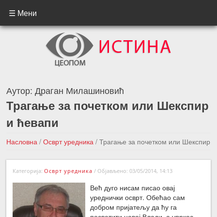
☰ Мени
Аутор:
Драган Милашиновић
Трагање за почетком или Шекспир
и ћевапи
Насловна
/
Осврт уредника
/
Трагање за почетком или Шекспир
и ћевапи
Категорија:
Осврт уредника
/
Објављено: 03/05/2014, 14:13
←Претходна вест
Следећа вест →
Већ дуго нисам писао овај
уреднички осврт. Обећао сам
добром пријатељу да ћу га
посветити новој Влади, а упркос