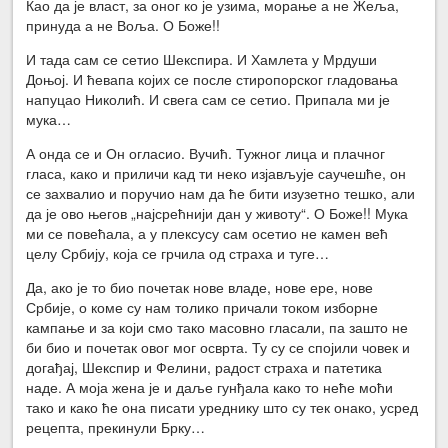
Као да је власт, за оног ко је узима, морање а не Жеља,
принуда а не Воља. О Боже!!
И тада сам се сетио Шекспира. И Хамлета у Мрдуши
Доњој. И ћевапа којих се после стиропорског гладовања
напуцао Николић. И свега сам се сетио. Припала ми је
мука…
А онда се и Он огласио. Вучић. Тужног лица и плачног
гласа, како и приличи кад ти неко изјављује саучешће, он
се захвалио и поручио нам да ће бити изузетно тешко, али
да је ово његов „најсрећнији дан у животу“. О Боже!! Мука
ми се повећала, а у плексусу сам осетио не камен већ
целу Србију, која се грчила од страха и туге…
Да, ако је то био почетак нове владе, нове ере, нове
Србије, о коме су нам толико причали током изборне
кампање и за који смо тако масовно гласали, па зашто не
би био и почетак овог мог осврта. Ту су се спојили човек и
догађај, Шекспир и Фелини, радост страха и патетика
наде. А моја жена је и даље гунђала како то неће моћи
тако и како ће она писати уреднику што су тек онако, усред
рецепта, прекинули Брку…