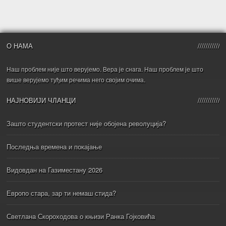
О НАМА
Наш проблем није што верујемо. Вера је снага. Наш проблем је што
више верујемо туђим речима него својим очима.
НАЈНОВИЈИ ЧЛАНЦИ
Зашто студентски протест није обојена револуција?
Последња времена и покајање
Видовдан на Газиместану 2026
Европо стара, зар ти немаш стида?
Светлана Скороходова о књизи Ранка Гојковића