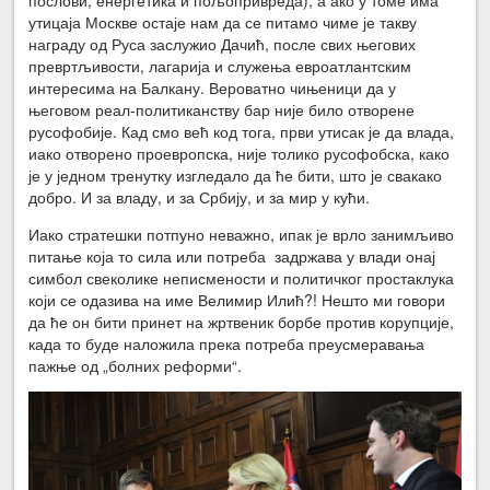
послови, енергетика и пољопривреда), а ако у томе има
утицаја Москве остаје нам да се питамо чиме је такву
награду од Руса заслужио Дачић, после свих његових
превртљивости, лагарија и служења евроатлантским
интересима на Балкану. Вероватно чињеници да у
његовом реал-политиканству бар није било отворене
русофобије. Кад смо већ код тога, први утисак је да влада,
иако отворено проевропска, није толико русофобска, како
је у једном тренутку изгледало да ће бити, што је свакако
добро. И за владу, и за Србију, и за мир у кући.
Иако стратешки потпуно неважно, ипак је врло занимљиво
питање која то сила или потреба задржава у влади онај
симбол свеколике неписмености и политичког простаклука
који се одазива на име Велимир Илић?! Нешто ми говори
да ће он бити принет на жртвеник борбе против корупције,
када то буде наложила прека потреба преусмеравања
пажње од „болних реформи“.