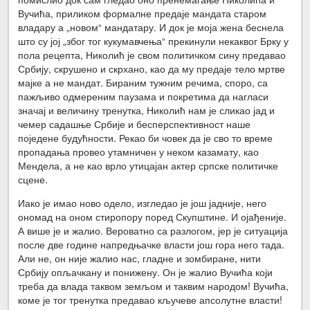
Вучића, приликом формалне предаје мандата старом
владару а „новом“ мандатару. И док је моја жена беснела
што су јој „због тог кукумавчења“ прекинули некаквог Брку у
пола рецепта, Николић је свом политичком сину предавао
Србију, скрушено и скрхано, као да му предаје тело мртве
мајке а не мандат. Бираним тужним речима, споро, са
пажљиво одмереним паузама и покретима да нагласи
значај и величину тренутка, Николић нам је сликао јад и
чемер садашње Србије и бесперспективност наше
поједене будућности. Рекао би човек да је сво то време
пропадања провео утамничен у неком казамату, као
Мендела, а не као врло утицајан актер српске политичке
сцене.
Иако је имао ново одело, изгледао је још јадније, него
ономад на оном стиропору поред Скупштине. И ојађеније.
А више је и жалио. Вероватно са разлогом, јер је ситуација
после две године напредњачке власти још гора него тада.
Али не, он није жалио нас, гладне и зомбиране, нити
Србију опљачкану и понижену. Он је жалио Вучића који
треба да влада таквом земљом и таквим народом! Вучића,
коме је тог тренутка предавао кључеве апсолутне власти!