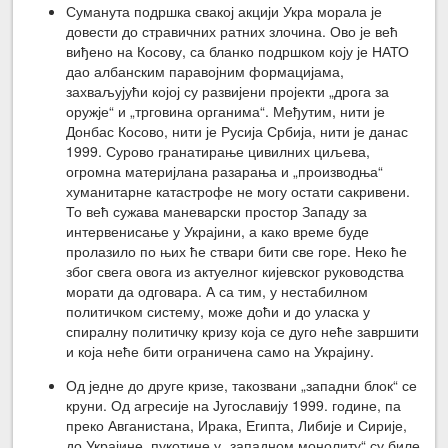
Суманута подршка свакој акцији Укра морала је
довести до стравичних ратних злочина. Ово је већ
виђено на Косову, са бланко подршком коју је НАТО
дао албанским паравојним формацијама,
захваљујући којој су развијени пројекти „дрога за
оружје“ и „трговина органима“. Међутим, нити је
Донбас Косово, нити је Русија Србија, нити је данас
1999. Сурово гранатирање цивилних циљева,
огромна материјлана разарања и „производња“
хуманитарне катастрофе не могу остати сакривени.
То већ сужава маневарски простор Западу за
интервенисање у Украјини, а како време буде
пролазило по њих ће ствари бити све горе. Неко ће
због свега овога из актуелног кијевског руководства
морати да одговара. А са тим, у нестабилном
политичком систему, може доћи и до уласка у
спиралну политичку кризу која се дуго неће завршити
и која неће бити ограничена само на Украјину.
Од једне до друге кризе, такозвани „западни блок“ се
круни. Од агресије на Југославију 1999. године, па
преко Авганистана, Ирака, Египта, Либије и Сирије,
до Украјине, пукотине у „западном монолиту“ су биле