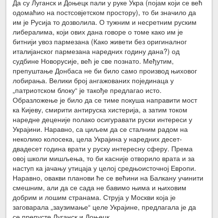
Да су Луганск и Доњецк пали у руке Укра (појам који се већ
одомаћио на постсовјетском простору), то би значило да
им је Русија то дозволила. О тужним и несретним руским
либералима, који ових дана говоре о томе како им је
битнији увоз пармезана (Како живети без оригиналног
италијанског пармезана наредних годину дана?) од
судбине Новорусије, већ је све познато. Међутим,
препуштање Донбаса не би било само производ њиховог
лобирања. Велики број ангажованих појединаца у
„патриотском блоку“ је такође предлагао исто.
Образложење је било да се тиме покуша направити мост
ка Кијеву, смирити антируска хистерија, а затим током
наредне деценије полако осигуравати руски интереси у
Украјини. Наравно, са циљем да се сталним радом на
неколико колосека, цела Украјина у наредних десет-
двадесет година врати у руску интересну сферу. Према
овој школи мишљења, то би касније отворило врата и за
наступ ка јачању утицаја у целој средњоисточној Европи.
Наравно, овакви планови ће се већини на Балкану учинити
смешним, али да се сада не бавимо њима и њиховим
добрим и лошим странама. Струја у Москви која је
заговарала „заузимање“ целе Украјине, предлагала је да
се препусте Луганск и Доњецк.