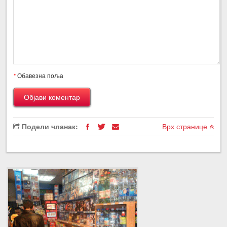
*
Обавезна поља
Подели чланак:
Врх странице