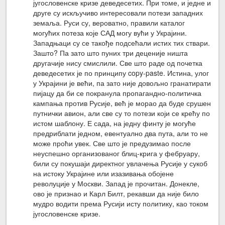
југословенске кризе деведесетих. При томе, и једне и
друге су искључиво интересовали потези западних
земаља. Руси су, вероватно, правили каталог
могућих потеза које САД могу вући у Украјини.
Западњаци су се такође подсећали истих тих ствари.
Зашто? Па зато што пуних три деценије ништа
другачије нису смислили. Све што раде од почетка
деведесетих је по принципу copy-paste. Истина, улог
у Украјини је већи, па зато није довољно гранатирати
пијацу да би се покранула пропагандно-политичка
кампања против Русије, већ је морао да буде срушен
путнички авион, али све су то потези који се крећу по
истом шаблону. Е сада, на једну финту је могуће
предриблати једном, евентуално два пута, али то не
може проћи увек. Све што је предузимао после
неуспешно организованог блиц-крига у фебруару,
били су покушаји директног увлачења Русије у сукоб
на истоку Украјине или изазивања обојене
револуције у Москви. Запад је прочитан. Донекле,
ово је признао и Карл Билт, рекавши да није било
мудро водити према Русији исту политику, као током
југословенске кризе.