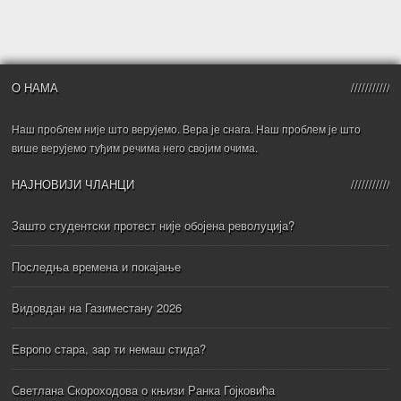
О НАМА
Наш проблем није што верујемо. Вера је снага. Наш проблем је што
више верујемо туђим речима него својим очима.
НАЈНОВИЈИ ЧЛАНЦИ
Зашто студентски протест није обојена револуција?
Последња времена и покајање
Видовдан на Газиместану 2026
Европо стара, зар ти немаш стида?
Светлана Скороходова о књизи Ранка Гојковића