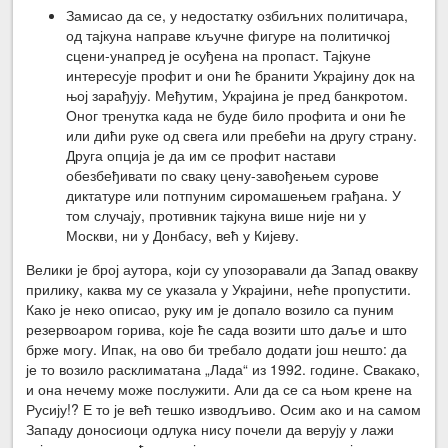
Замисао да се, у недостатку озбиљних политичара,
од тајкуна направе кључне фигуре на политичкој
сцени-унапред је осуђена на пропаст. Тајкуне
интересује профит и они ће бранити Украјину док на
њој зарађују. Међутим, Украјина је пред банкротом.
Оног тренутка када не буде било профита и они ће
или дићи руке од свега или пребећи на другу страну.
Друга опција је да им се профит настави
обезбеђивати по сваку цену-завођењем сурове
диктатуре или потпуним сиромашењем грађана. У
том случају, противник тајкуна више није ни у
Москви, ни у Донбасу, већ у Кијеву.
Велики је број аутора, који су упозоравали да Запад овакву
прилику, каква му се указала у Украјини, неће пропустити.
Како је неко описао, руку им је допало возило са пуним
резервоаром горива, које ће сада возити што даље и што
брже могу. Ипак, на ово би требало додати још нешто: да
је то возило расклиматана „Лада“ из 1992. године. Свакако,
и она нечему може послужити. Али да се са њом крене на
Русију!? Е то је већ тешко изводљиво. Осим ако и на самом
Западу доносиоци одлука нису почели да верују у лажи