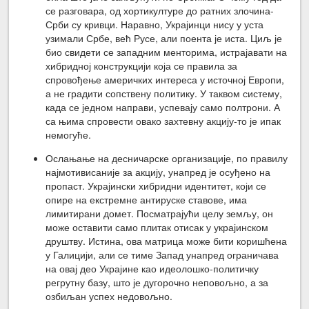
се разговара, од хортикултуре до ратних злочина-
Срби су кривци. Наравно, Украјинци нису у уста
узимали Србе, већ Русе, али поента је иста. Циљ је
био свидети се западним менторима, истрајавати на
хибридној конструкцији која се правила за
спровођење америчких интереса у источној Европи,
а не градити сопствену политику. У таквом систему,
када се једном направи, успевају само полтрони. А
са њима спровести овако захтевну акцију-то је ипак
немогуће.
Ослањање на десничарске организације, по правилу
најмотивисаније за акцију, унапред је осуђено на
пропаст. Украјински хибридни идентитет, који се
опире на екстремне антируске ставове, има
лимитирани домет. Посматрајући целу земљу, он
може оставити само плитак отисак у украјинском
друштву. Истина, ова матрица може бити коришћена
у Галицији, али се тиме Запад унапред ограничава
на овај део Украјине као идеолошко-политичку
регрутну базу, што је дугорочно неповољно, а за
озбиљан успех недовољно.