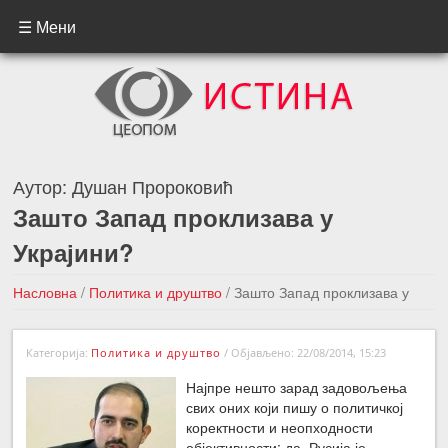
☰ Мени
Аутор:
Душан Пророковић
Зашто Запад проклизава у
Украјини?
Насловна
/
Политика и друштво
/
Зашто Запад проклизава у
Украјини?
Категорија:
Политика и друштво
/
Објављено: 22/08/2014, 15:23
←Претходна вест
Следећа вест →
Најпре нешто зарад задовољења
свих оних који пишу о политичкој
коректности и неопходности
објективности: да, Русија је