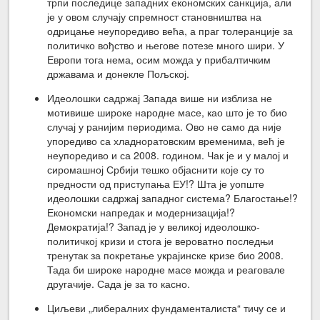
трпи последице западних економских санкција, али
је у овом случају спремност становништва на
одрицање неупоредиво већа, а праг толеранције за
политичко вођство и његове потезе много шири. У
Европи тога нема, осим можда у прибалтичким
државама и донекле Пољској.
Идеолошки садржај Запада више ни изблиза не
мотивише широке народне масе, као што је то био
случај у ранијим периодима. Ово не само да није
упоредиво са хладноратовским временима, већ је
неупоредиво и са 2008. годином. Чак је и у малој и
сиромашној Србији тешко објаснити које су то
предности од приступања ЕУ!? Шта је уопште
идеолошки садржај западног система? Благостање!?
Економски напредак и модернизација!?
Демократија!? Запад је у великој идеолошко-
политичкој кризи и стога је вероватно последњи
тренутак за покретање украјинске кризе био 2008.
Тада би широке народне масе можда и реаговале
другачије. Сада је за то касно.
Циљеви „либералних фундаменталиста“ тичу се и