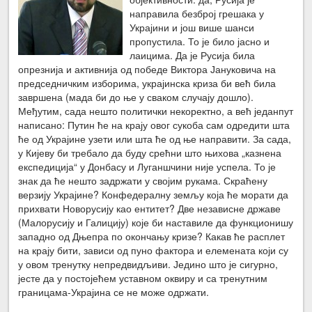
направила безброј грешака у
Украјини и још више шанси
пропустила. То је било јасно и
лаицима. Да је Русија била
опрезнија и активнија од победе Виктора Јануковича на
председничким изборима, украјинска криза би већ била
завршена (мада би до ње у сваком случају дошло).
Међутим, сада нешто политички некоректно, а већ једанпут
написано: Путин ће на крају овог сукоба сам одредити шта
ће од Украјине узети или шта ће од ње направити. За сада,
у Кијеву би требало да буду срећни што њихова „казнена
експедиција“ у Донбасу и Луганшчини није успела. То је
знак да ће нешто задржати у својим рукама. Скраћену
верзију Украјине? Конфедералну земљу која ће морати да
прихвати Новорусију као ентитет? Две независне државе
(Малорусију и Галицију) које би наставиле да функционишу
западно од Дњепра по окончању кризе? Какав ће расплет
на крају бити, зависи од пуно фактора и елемената који су
у овом тренутку непредвидљиви. Једино што је сигурно,
јесте да у постојећем уставном оквиру и са тренутним
границама-Украјина се не може одржати.