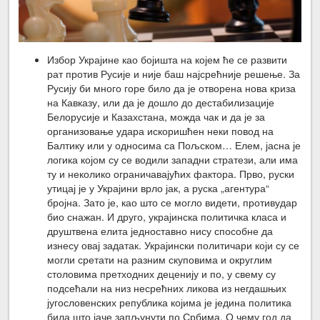
Избор Украјине као бојишта на којем ће се развити
рат против Русије и није баш најсрећније решење. За
Русију би много горе било да је отворена нова криза
на Кавказу, или да је дошло до дестабилизације
Белорусије и Казахстана, можда чак и да је за
организовање удара искоришћен неки повод на
Балтику или у односима са Пољском… Елем, јасна је
логика којом су се водили западни стратези, али има
ту и неколико ограничавајућих фактора. Прво, руски
утицај је у Украјини врло јак, а руска „агентура“
бројна. Зато је, као што се могло видети, противудар
био снажан. И друго, украјинска политичка класа и
друштвена елита једноставно нису способне да
изнесу овај задатак. Украјински политичари који су се
могли сретати на разним скуповима и округлим
столовима претходних деценију и по, у свему су
подсећали на низ несрећних ликова из негдашњих
југословенских република којима је једина политика
била што јаче запљунути по Србима. О чему год да