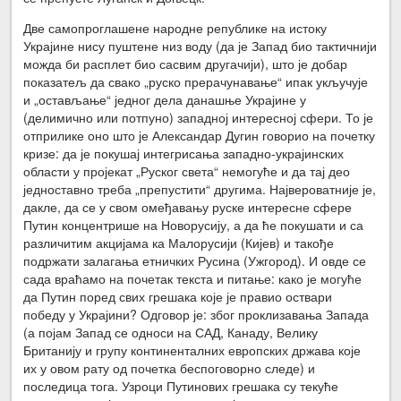
Две самопроглашене народне републике на истоку
Украјине нису пуштене низ воду (да је Запад био тактичнији
можда би расплет био сасвим другачији), што је добар
показатељ да свако „руско прерачунавање“ ипак укључује
и „остављање“ једног дела данашње Украјине у
(делимично или потпуно) западној интересној сфери. То је
отприлике оно што је Александар Дугин говорио на почетку
кризе: да је покушај интегрисања западно-украјинских
области у пројекат „Руског света“ немогуће и да тај део
једноставно треба „препустити“ другима. Највероватније је,
дакле, да се у свом омеђавању руске интересне сфере
Путин концентрише на Новорусију, а да ће покушати и са
различитим акцијама ка Малорусији (Кијев) и такође
подржати залагања етничких Русина (Ужгород). И овде се
сада враћамо на почетак текста и питање: како је могуће
да Путин поред свих грешака које је правио оствари
победу у Украјини? Одговор је: због проклизавања Запада
(а појам Запад се односи на САД, Канаду, Велику
Британију и групу континенталних европских држава које
их у овом рату од почетка беспоговорно следе) и
последица тога. Узроци Путинових грешака су текуће