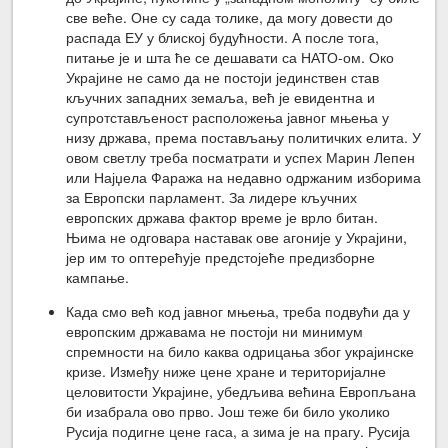
све веће. Оне су сада толике, да могу довести до
распада ЕУ у блиској будућности. А после тога,
питање је и шта ће се дешавати са НАТО-ом. Око
Украјине не само да не постоји јединствен став
кључних западних земаља, већ је евидентна и
супротстављеност расположења јавног мњења у
низу држава, према постављању политичких елита. У
овом светлу треба посматрати и успех Марин Лепен
или Најџела Фаража на недавно одржаним изборима
за Европски парламент. За лидере кључних
европских држава фактор време је врло битан.
Њима не одговара наставак ове агоније у Украјини,
јер им то оптерећује предстојеће предизборне
кампање.
Када смо већ код јавног мњења, треба подвући да у
европским државама не постоји ни минимум
спремности на било каква одрицања због украјинске
кризе. Између ниже цене хране и територијалне
целовитости Украјине, убедљива већина Европљана
би изабрала ово прво. Још теже би било уколико
Русија подигне цене гаса, а зима је на прагу. Русија