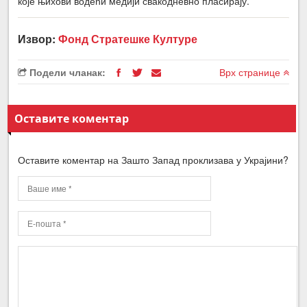
које њихови водећи медији свакодневно пласирају.
Извор:
Фонд Стратешке Културе
Подели чланак:
Врх странице
Оставите коментар
Оставите коментар на Зашто Запад проклизава у Украјини?