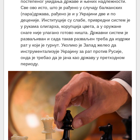
постепеног укидања државе и њених надлежности.
Све ово исто, што је рађено у случају балканских
(пара)држава, рађено је и у Украјини две и по
деценије. Институције су слабе, привредни систем је
у рукама олигарха, корупција цвета, а у оружане
снаге није улагано готово ништа. Државни систем је
разваљиван и сада такав разваљен треба да издржи
рат у који је гурнут. Уколико је Запад желео да
инструментализује Украјину за рат против Русије,
онда је требао да је јача као државу у претходном
периоду.