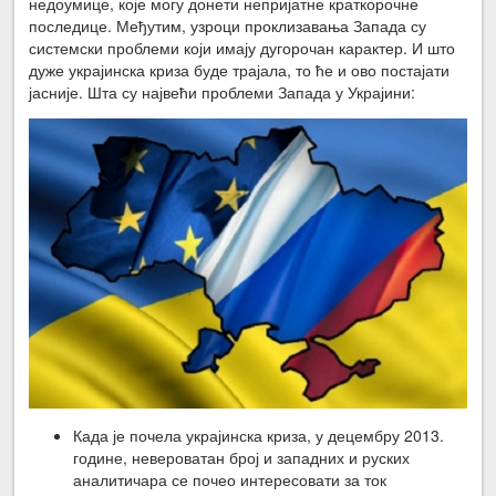
недоумице, које могу донети непријатне краткорочне
последице. Међутим, узроци проклизавања Запада су
системски проблеми који имају дугорочан карактер. И што
дуже украјинска криза буде трајала, то ће и ово постајати
јасније. Шта су највећи проблеми Запада у Украјини:
Када је почела украјинска криза, у децембру 2013.
године, невероватан број и западних и руских
аналитичара се почео интересовати за ток