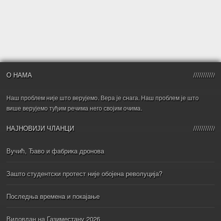
О НАМА
Наш проблем није што верујемо. Вера је снага. Наш проблем је што
више верујемо туђим речима него својим очима.
НАЈНОВИЈИ ЧЛАНЦИ
Вучић, Ђаво и фабрика дронова
Зашто студентски протест није обојена револуција?
Последња времена и покајање
Видовдан на Газиместану 2026