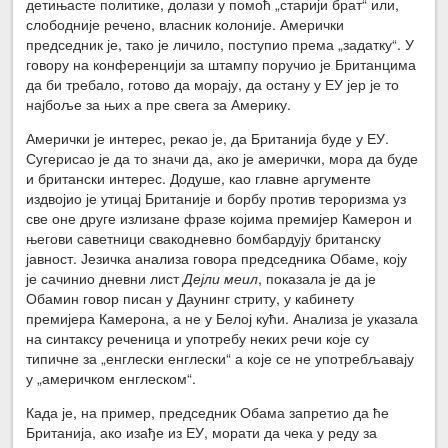
детињасте политике, долази у помоћ „старији брат“ или,
слободније речено, власник колоније. Амерички
председник је, тако је личило, поступио према „задатку“. У
говору на конференцији за штампу поручио је Британцима
да би требало, готово да морају, да остану у ЕУ јер је то
најбоље за њих а пре свега за Америку.
Амерички је интерес, рекао је, да Британија буде у ЕУ.
Сугерисао је да то значи да, ако је амерички, мора да буде
и британски интерес. Додуше, као главне аргументе
издвојио је утицај Британије и борбу против тероризма уз
све оне друге излизане фразе којима премијер Камерон и
његови саветници свакодневно бомбардују британску
јавност. Језичка анализа говора председника Обаме, коју
је сачинио дневни лист
Дејли меил
, показала је да је
Обамин говор писан у Даунинг стриту, у кабинету
премијера Камерона, а не у Белој кући. Анализа је указала
на синтаксу реченица и употребу неких речи које су
типичне за „енглески енглески“ а које се не употребљавају
у „америчком енглеском“.
Када је, на пример, председник Обама запретио да ће
Британија, ако изађе из ЕУ, морати да чека у реду за