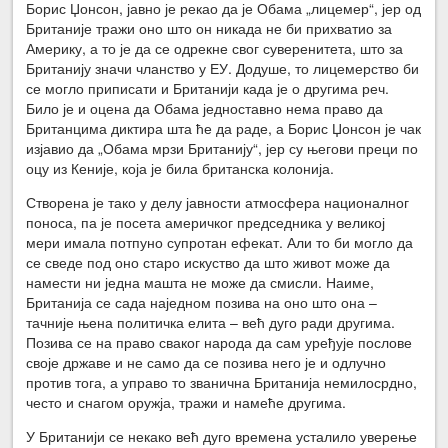
Борис Џонсон, јавно је рекао да је Обама „лицемер“, јер од
Британије тражи оно што он никада не би прихватио за
Америку, а то је да се одрекне свог суверенитета, што за
Британију значи чланство у ЕУ. Додуше, то лицемерство би
се могло приписати и Британији када је о другима реч.
Било је и оцена да Обама једноставно нема право да
Британцима диктира шта ће да раде, а Борис Џонсон је чак
изјавио да „Обама мрзи Британију“, јер су његови преци по
оцу из Кеније, која је била британска колонија.
Створена је тако у делу јавности атмосфера националног
поноса, па је посета америчког председника у великој
мери имала потпуно супротан ефекат. Али то би могло да
се сведе под оно старо искуство да што живот може да
намести ни једна машта не може да смисли. Наиме,
Британија се сада наједном позива на оно што она –
тачније њена политичка елита – већ дуго ради другима.
Позива се на право сваког народа да сам уређује послове
своје државе и не само да се позива него је и одлучно
против тога, а управо то званична Британија немилосрдно,
често и снагом оружја, тражи и намеће другима.
У Британији се некако већ дуго времена усталило уверење