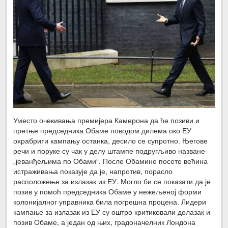
Уместо очекивања премијера Камерона да ће позиви и
претње председника Обаме поводом дилема око ЕУ
охрабрити кампању останка, десило се супротно. Његове
речи и поруке су чак у делу штампе подругљиво назване
„јеванђељима по Обами“. После Обамине посете већина
истраживања показује да је, напротив, порасло
расположење за излазак из ЕУ. Могло би се показати да је
позив у помоћ председника Обаме у нежељеној форми
колонијалног управника била погрешна процена. Лидери
кампање за излазак из ЕУ су оштро критиковали долазак и
позив Обаме, а један од њих, градоначелник Лондона