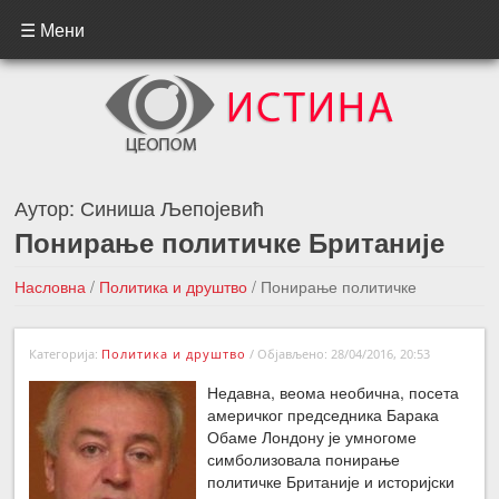
☰ Мени
Аутор:
Синиша Љепојевић
Понирање политичке Британије
Насловна
/
Политика и друштво
/
Понирање политичке
Британије
Категорија:
Политика и друштво
/
Објављено: 28/04/2016, 20:53
←Претходна вест
Следећа вест →
Недавна, веома необична, посета
америчког председника Барака
Обаме Лондону је умногоме
симболизовала понирање
политичке Британије и историјски