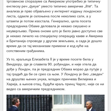
трговинске споразуме са Америком употребио је типичну
енглеску реч „
qуеуе
“ уместо типично америчке „
line
“. Та
анализа је прво објављено у интернет издању лондонског
листа, одакле је склоњена после неколико сати, а у
штампи је потом изостала. Генерално, цела посета
председника Обаме деловала је некако смушено и
неуверљиво. Према ономе што је било јавно доступно све
је некако личило на специјалну операцију какве и Америка
и Британија спроводе у другим земљама, а сада је дошло
време да се тај механизам примени и код куће на
сопственим грађанима.
Уз то, краљица Елизабета II је у време посете била у
Виндзору, где је славила 90. рођендан, и није хтела да
дође у Лондон, па је председник Обама морао да путује у
тај градић да би се срео са њом. У Лондону је био „сведен“
на друштво њених унука, младих принчева Вилијема и
Харија, а њихов отац, будући краљ принц Чарлс, није се ни
видео са америчким председником.