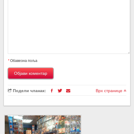
*
Обавезна поља
Подели чланак:
Врх странице