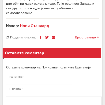
што обични људи заиста мисле. То је реалност Запада и
све друго што се нуди јавности су обмане и
самозаваравања.
Извор:
Нови Стандард
Подели чланак:
Врх странице
Оставите коментар
Оставите коментар на Понирање политичке Британије