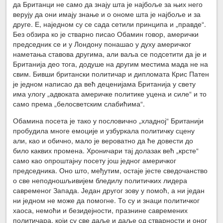
да Британци не само да знају шта је најбоље за њих него
верују да они имају знање и о ономе шта је најбоље и за
друге. Е, наједном су се сада сетили принципа и „правде“.
Без обзира ко је стварно писао Обамин говор, амерички
председник се и у Лондону понашао у духу америчког
наметања ставова другима, али ваља се подсетити да је и
Британија део тога, додуше на другим местима мада не на
свим. Бивши британски политичар и дипломата Крис Патен
је једном написао да већ деценијама Британија у свету
има улогу „адвоката америчке политике уцена и силе“ и то
само према „белосветским слабићима“.
Обамина посета је тако у пословично „хладној“ Британији
пробудила многе емоције и узбуркала политичку сцену
али, као и обично, мало је вероватно да ће довести до
било каквих промена. Хроничари тај долазак већ „крсте“
само као опроштајну посету још једног америчког
председника. Оно што, међутим, остаје јесте сведочанство
о све неподношљивијем бледилу политичких лидера
савременог Запада. Један другог зову у помоћ, а ни један
ни једном не може да помогне. То су и знаци политичког
хаоса, немоћи и безидејности, празнине савремених
политичара, који су све даље и даље од стварности и оног