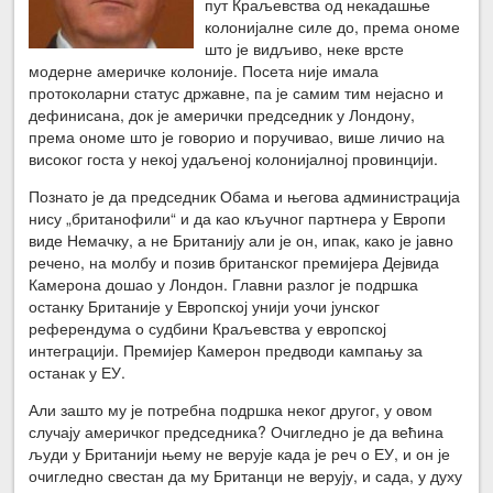
пут Краљевства од некадашње
колонијалне силе до, према ономе
што је видљиво, неке врсте
модерне америчке колоније. Посета није имала
протоколарни статус државне, па је самим тим нејасно и
дефинисана, док је амерички председник у Лондону,
према ономе што је говорио и поручивао, више личио на
високог госта у некој удаљеној колонијалној провинцији.
Познато је да председник Обама и његова администрација
нису „британофили“ и да као кључног партнера у Европи
виде Немачку, а не Британију али је он, ипак, како је јавно
речено, на молбу и позив британског премијера Дејвида
Камерона дошао у Лондон. Главни разлог је подршка
останку Британије у Европској унији уочи јунског
референдума о судбини Краљевства у европској
интеграцији. Премијер Камерон предводи кампању за
останак у ЕУ.
Али зашто му је потребна подршка неког другог, у овом
случају америчког председника? Очигледно је да већина
људи у Британији њему не верује када је реч о ЕУ, и он је
очигледно свестан да му Британци не верују, и сада, у духу